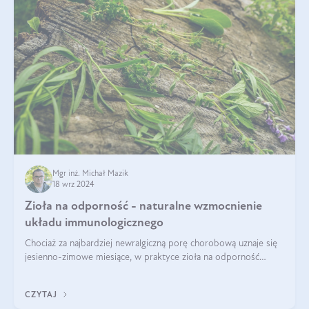
Mgr inż. Michał Mazik
18 wrz 2024
Zioła na odporność - naturalne wzmocnienie
układu immunologicznego
Chociaż za najbardziej newralgiczną porę chorobową uznaje się
jesienno-zimowe miesiące, w praktyce zioła na odporność
organizmu należy traktować jako całoroczne wsparcie. Dopiero
regularność w połąc
CZYTAJ