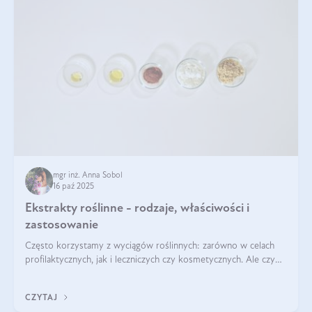
mgr inż. Anna Sobol
16 paź 2025
Ekstrakty roślinne - rodzaje, właściwości i
zastosowanie
Często korzystamy z wyciągów roślinnych: zarówno w celach
profilaktycznych, jak i leczniczych czy kosmetycznych. Ale czy
zastanawialiście się, na czym polega cały proces wydobywania
tych substancji z roślin?
CZYTAJ