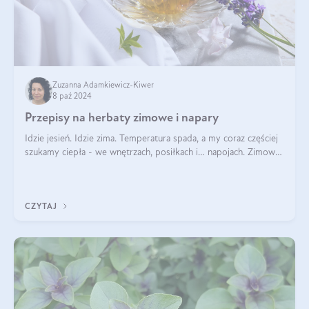
Zuzanna Adamkiewicz-Kiwer
8 paź 2024
Przepisy na herbaty zimowe i napary
Idzie jesień. Idzie zima. Temperatura spada, a my coraz częściej
szukamy ciepła - we wnętrzach, posiłkach i… napojach. Zimowe
herbaty to sposób na odporność, rozgrzewkę i ukojenie. Aby
delektować si
CZYTAJ