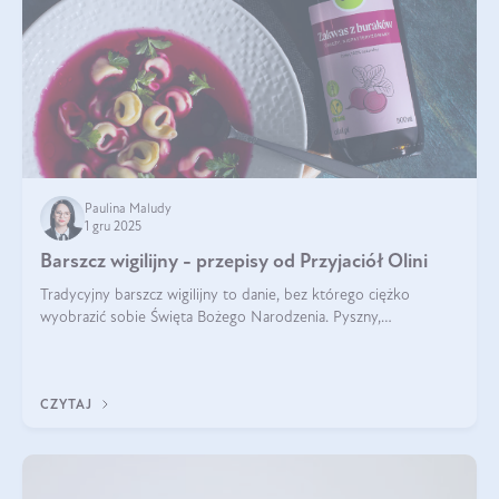
Paulina Maludy
1 gru 2025
Barszcz wigilijny - przepisy od Przyjaciół Olini
Tradycyjny barszcz wigilijny to danie, bez którego ciężko
wyobrazić sobie Święta Bożego Narodzenia. Pyszny,
aromatyczny, esencjonalny, pachnący grzybami, o pięknym
klarownym kolorze. W czym tkwi tajem
CZYTAJ