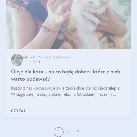
lek. wet. Marika Chaszczyńska
10 lip 2024
Oleje dla kota - na co będą dobre i które z nich
warto podawać?
Każdy z nas kocha swoje zwierzaki i chce dla nich jak najlepiej.
W ciągu całej naszej, pięknej relacji z futrzakiem, możemy
napotkać problemy mniejszej lub większej skali. Czasami
szukamy po prostu
CZYTAJ
1
2
3