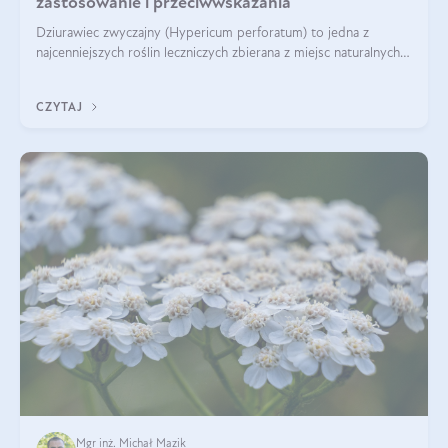
zastosowanie i przeciwwskazania
Dziurawiec zwyczajny (Hypericum perforatum) to jedna z
najcenniejszych roślin leczniczych zbierana z miejsc naturalnych i
rozpowszechniona w uprawie. Człowiek korzysta od niej od
tysięcy lat. Była zal
CZYTAJ
Mgr inż. Michał Mazik