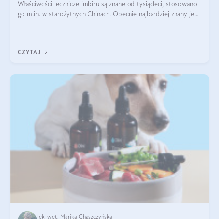
Właściwości lecznicze imbiru są znane od tysiącleci, stosowano
go m.in. w starożytnych Chinach. Obecnie najbardziej znany jest
pozytywny wpływ imbiru na infekcje oraz na poprawę
odporności. Na tym k
CZYTAJ
lek. wet. Marika Chaszczyńska