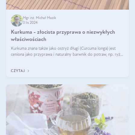
Mgr inż. Michał Mazik
3 lis 2024
Kurkuma - złocista przyprawa o niezwykłych
właściwościach
Kurkuma znana także jako ostryż długi (Curcuma longa) jest
ceniona jako przyprawa i naturalny barwnik do potraw, np. ryżu
czy makaronu. Nie można jednakże zapominać, że regularne
korzystanie z niej,
CZYTAJ