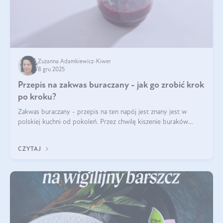
Zuzanna Adamkiewicz-Kiwer
8 gru 2025
Przepis na zakwas buraczany - jak go zrobić krok
po kroku?
Zakwas buraczany - przepis na ten napój jest znany jest w
polskiej kuchni od pokoleń. Przez chwilę kiszenie buraków
czerwonych zostało zapomniane, by w ostatnim czasie powrócić
na fali popularności na
CZYTAJ