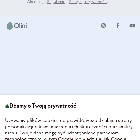
Akceptuję
Regulamin
i
Politykę prywatności
.
ul. Strzegomska 49
693 222 687
58-160 Świebodzice
Dbamy o Twoją prywatność
sklep@olini.pl
Polska
NIP 8860027066
Używamy plików cookies do prawidłowego działania strony,
REGON 890213034
personalizacji reklam, mierzenia ich skuteczności oraz analizy
ruchu. Twoje dane mogą być udostępniane partnerom
INFORMACJE
technologicznym, w tym Google (
dowiedz się, jak Google