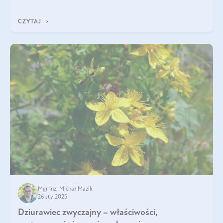
„wszechlek”, jednakże najczęściej korzysta się z niego dla
poprawy koncentracji
CZYTAJ
Mgr inż. Michał Mazik
26 sty 2025
Dziurawiec zwyczajny – właściwości,