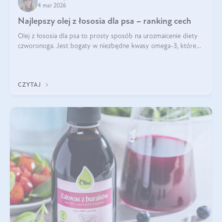
4 mar 2026
Najlepszy olej z łososia dla psa – ranking cech
Olej z łososia dla psa to prosty sposób na urozmaicenie diety
czworonoga. Jest bogaty w niezbędne kwasy omega-3, które
mogą pozytywnie wpłynąć na ogólną formę pupila. Na jakie
właściwości tego oleju rybiego warto w szczególności zwrócić
uwagę?
CZYTAJ