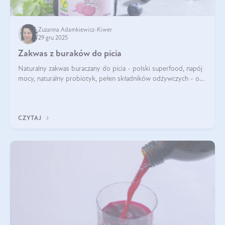
Zuzanna Adamkiewicz-Kiwer
29 gru 2025
Zakwas z buraków do picia
Naturalny zakwas buraczany do picia - polski superfood, napój
mocy, naturalny probiotyk, pełen składników odżywczych - o
zakwasie z buraka mówi się w samych superlatywach. Niektórzy
z Was usłyszeli o
CZYTAJ