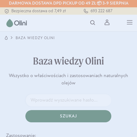
Tłoczony zawsze na zimno
DARMOWA DOSTAWA DPD PICKUP OD 49 ZŁ 📦 3-9 SIERPNIA
Bezpieczna dostawa od 7,49 zł
693 222 687
Darmowa dostawa od 199 zł
Tłoczony zawsze na zimno
BAZA WIEDZY OLINI
Baza wiedzy Olini
Wszystko o właściwościach i zastosowaniach naturalnych
olejów
SZUKAJ
Zastosowanie: