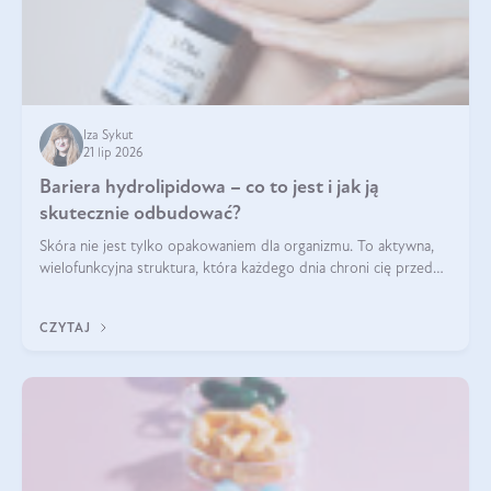
Iza Sykut
21 lip 2026
Bariera hydrolipidowa – co to jest i jak ją
skutecznie odbudować?
Skóra nie jest tylko opakowaniem dla organizmu. To aktywna,
wielofunkcyjna struktura, która każdego dnia chroni cię przed
utratą wody, wahaniami temperatury i czynnikami
środowiskowymi. Jednym z jej kluczowych elementów jest
CZYTAJ
bariera hydrolipidowa.