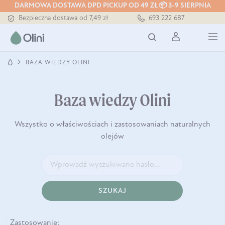
DARMOWA DOSTAWA DPD PICKUP OD 49 ZŁ 📦 3-9 SIERPNIA
Tłoczony zawsze na zimno
Bezpieczna dostawa od 7,49 zł
693 222 687
Darmowa dostawa od 199 zł
Tłoczony zawsze na zimno
BAZA WIEDZY OLINI
Baza wiedzy Olini
Wszystko o właściwościach i zastosowaniach naturalnych
olejów
SZUKAJ
Zastosowanie: