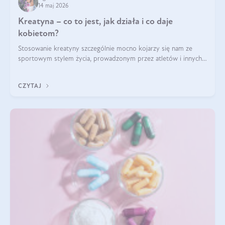
14 maj 2026
Kreatyna – co to jest, jak działa i co daje
kobietom?
Stosowanie kreatyny szczególnie mocno kojarzy się nam ze
sportowym stylem życia, prowadzonym przez atletów i innych
miłośników aktywności fizycznej. Nie bez powodu: faktycznie,
ten naturalny metabolit aminokwasów poprawia wydolność i
CZYTAJ
zwiększa masę