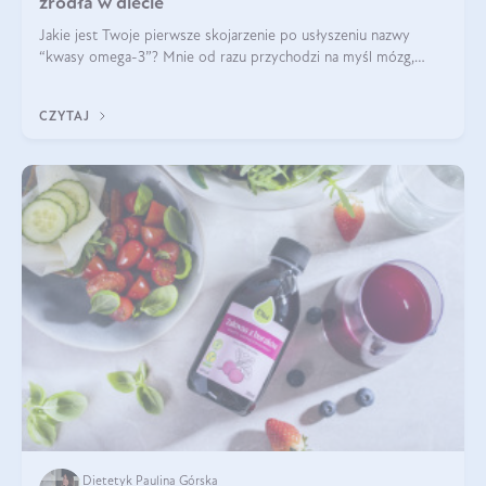
źródła w diecie
Jakie jest Twoje pierwsze skojarzenie po usłyszeniu nazwy
“kwasy omega-3”? Mnie od razu przychodzi na myśl mózg,
wsparcie układu nerwowego i zdrowie skóry. W tym artykule
skupimy się głównie na dwóch kwasach z tej rodziny: DHA oraz
CZYTAJ
EPA.
Dietetyk Paulina Górska