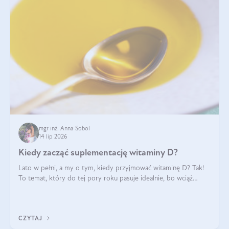
mgr inż. Anna Sobol
14 lip 2026
Kiedy zacząć suplementację witaminy D?
Lato w pełni, a my o tym, kiedy przyjmować witaminę D? Tak!
To temat, który do tej pory roku pasuje idealnie, bo wciąż
zdarza się, że suplementacja tej witaminy pozostawia
wątpliwości. Najczęstsze pytania dotyczą tego, ile trzeba być na
słońcu, aby witami
CZYTAJ