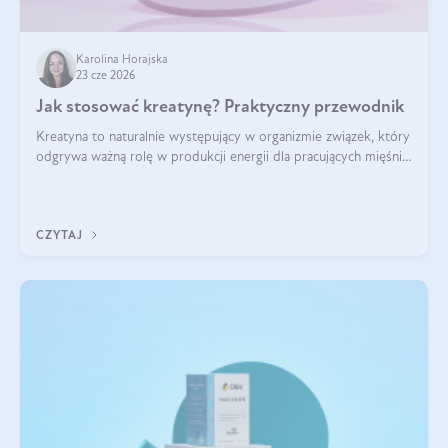
Karolina Horajska
23 cze 2026
Jak stosować kreatynę? Praktyczny przewodnik
Kreatyna to naturalnie występujący w organizmie związek, który
odgrywa ważną rolę w produkcji energii dla pracujących mięśni.
Choć przez lata kojarzono ją głównie ze sportami siłowymi, dziś
jest jednym z najlepiej przebadanych suplementów
stosowanych prze
CZYTAJ