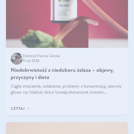
Dietetyk Paulina Górska
11 cze 2026
Niedokrwistość z niedoboru żelaza – objawy,
przyczyny i dieta
Ciągłe zmęczenie, osłabienie, problemy z koncentracją, zawroty
głowy czy bladość skóry bywają tłumaczone stresem,
przepracowaniem lub niedoborem snu. Tymczasem ich
przyczyną może być niedokrwistość z niedoboru żelaza.
CZYTAJ