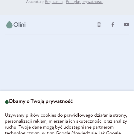
Akceptuję
Regulamin
i
Politykę prywatności
.
ul. Strzegomska 49
693 222 687
58-160 Świebodzice
Dbamy o Twoją prywatność
sklep@olini.pl
Polska
NIP 8860027066
Używamy plików cookies do prawidłowego działania strony,
REGON 890213034
personalizacji reklam, mierzenia ich skuteczności oraz analizy
ruchu. Twoje dane mogą być udostępniane partnerom
INFORMACJE
technologicznym, w tym Google (
dowiedz się, jak Google