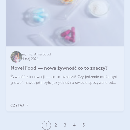
mgr inż. Anna Sobol
4 maj 2026
Novel Food — nowa żywność co to znaczy?
Żywność z innowacji — co to oznacza? Czy jedzenie może być
„nowe”, nawet jeśli było już gdzieś na świecie spożywane od
wieków? Czy w składnikach spożywczych mogą być obecne
jakieś nanomateriały? Dowiesz się tego z niniejszego artykułu:
poznasz definicję n
CZYTAJ
1
2
3
4
5