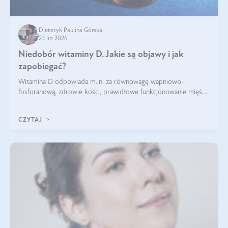
Dietetyk Paulina Górska
23 lip 2026
Niedobór witaminy D. Jakie są objawy i jak
zapobiegać?
Witamina D odpowiada m.in. za równowagę wapniowo-
fosforanową, zdrowie kości, prawidłowe funkcjonowanie mięśni
i wspieranie odporności. Mimo że organizm może ją wytwarzać
pod wpływem słońca, niedobór witaminy D pozostaje częstym
CZYTAJ
problemem.