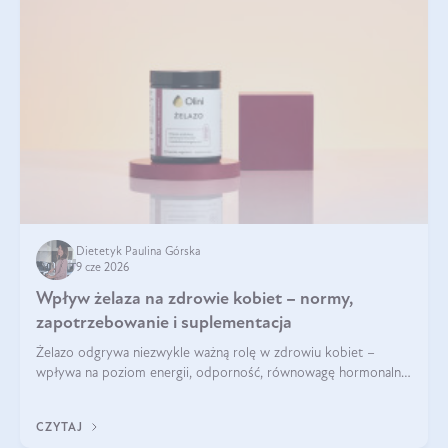
Dietetyk Paulina Górska
9 cze 2026
Wpływ żelaza na zdrowie kobiet – normy,
zapotrzebowanie i suplementacja
Żelazo odgrywa niezwykle ważną rolę w zdrowiu kobiet –
wpływa na poziom energii, odporność, równowagę hormonalną
i prawidłowy przebieg cyklu miesiączkowego oraz ciąży. Jego
niedobór może prowadzić m.in. do zmęczenia, bólów i
CZYTAJ
zawrotów głowy czy problemów z