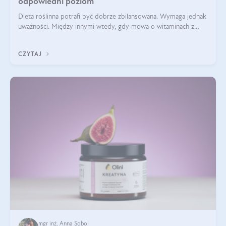
odpowiedni poziom
Dieta roślinna potrafi być dobrze zbilansowana. Wymaga jednak
uważności. Między innymi wtedy, gdy mowa o witaminach z
grupy B. Te składniki nie działają w pojedynkę. Tworzą system
naczyń połączonych.
CZYTAJ
mgr inż. Anna Sobol