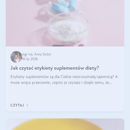
mgr inż. Anna Sobol
16 lip 2026
Jak czytać etykiety suplementów diety?
Etykiety suplementów są dla Ciebie niezrozumiałą tajemnicą? A
może wręcz przeciwnie, często je czytasz i dzięki temu, że
doskonale rozumiesz co jest na nich napisane, dokonujesz
najlepszych dla siebie decyzji zakupowych?
CZYTAJ