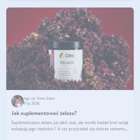
mgr inż. Anna Sobol
9 lip 2026
Jak suplementować żelazo?
Suplementujesz żelazo już jakiś czas, ale wyniki badań krwi wciąż
wskazują jego niedobór? A czy przyjrzałaś się dobrze samemu
sposobowi suplementacji tego mikroelementu? Dowiedz się, jak