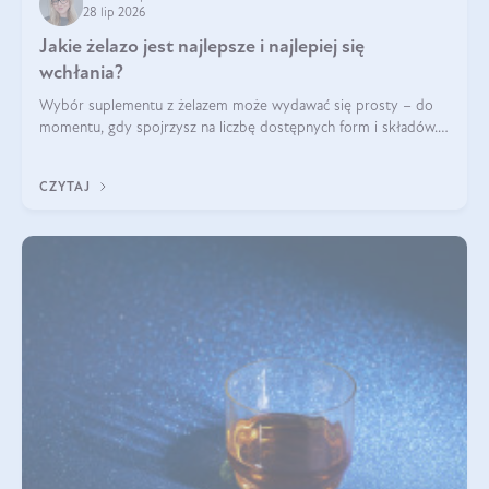
28 lip 2026
Jakie żelazo jest najlepsze i najlepiej się
wchłania?
Wybór suplementu z żelazem może wydawać się prosty – do
momentu, gdy spojrzysz na liczbę dostępnych form i składów.
Lepszy będzie bisglicynian, czy siarczan? Co wpływa na
wchłanianie żelaza i jakie dodatkowe składniki powinien
CZYTAJ
zawierać suplement?