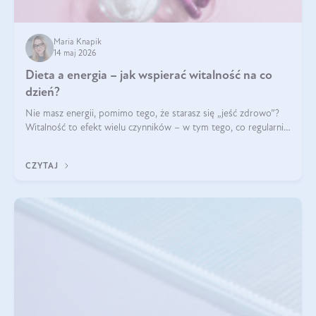
Maria Knapik
14 maj 2026
Dieta a energia – jak wspierać witalność na co
dzień?
Nie masz energii, pomimo tego, że starasz się „jeść zdrowo”?
Witalność to efekt wielu czynników – w tym tego, co regularnie
ląduje na talerzu. Zapotrzebowanie na składniki odżywcze różni
się w zależności od osoby
CZYTAJ