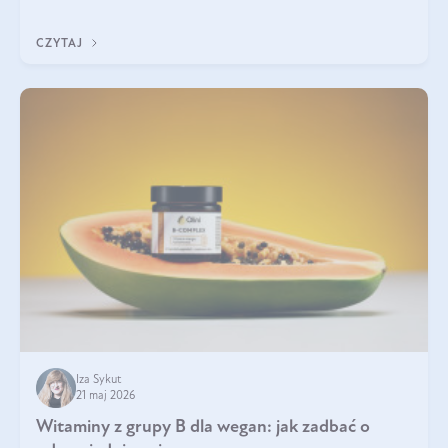
która sprawdza się najlepiej w praktyce. W tym artykule
przyglądamy się temu, jaka forma kreatyny jest najlepsza.
CZYTAJ
Iza Sykut
21 maj 2026
Witaminy z grupy B dla wegan: jak zadbać o