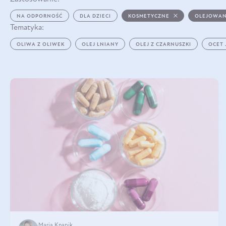
NA ODPORNOŚĆ
DLA DZIECI
KOSMETYCZNE
OLEJOWAN
Tematyka:
OLIWA Z OLIWEK
OLEJ LNIANY
OLEJ Z CZARNUSZKI
OCET
Maria Knapik