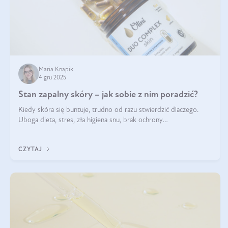
Maria Knapik
4 gru 2025
Stan zapalny skóry – jak sobie z nim poradzić?
Kiedy skóra się buntuje, trudno od razu stwierdzić dlaczego.
Uboga dieta, stres, zła higiena snu, brak ochrony
przeciwsłonecznej – powodów nasilenia stanów zapalnych może
być wiele. Jak poradzić sobie z ich przyczynami i skutkami?
CZYTAJ