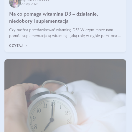
29 sty 2026
Na co pomaga witamina D3 – działanie,
niedobory i suplementacja
Czy można przedawkować witaminę D3? W czym może nam
pomóc suplementacja tą witaminą i jaką rolę w ogóle pełni ona w
naszym ciele? Powszechnie wiadomo, że jej przyjmowanie
CZYTAJ
zalecane jest jesienią i zimą, ale czy wiesz, dlaczego warto to
robić?