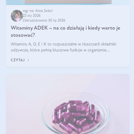
mgr inż. Anna Sobol
22 sty 2026
Zaktualizowano 30 lip 2026
Witaminy ADEK – na co działają i kiedy warto je
stosować?
Witaminy A, D, E i K to rozpuszczalne w tłuszczach składniki
odżywcze, które pełnią kluczowe funkcje w organizmie.
Wspierają zdrowie skóry i wzroku, odporność, prawidłową
CZYTAJ
krzepliwość krwi oraz mineralizację kości.