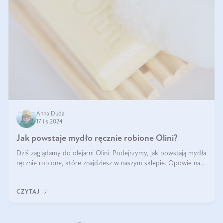
Anna Duda
17 lis 2024
Jak powstaje mydło ręcznie robione Olini?
Dziś zaglądamy do olejarni Olini. Podejrzymy, jak powstają mydła
ręcznie robione, które znajdziesz w naszym sklepie. Opowie nam
o tym Ela, do której należy produkcja mydła w Olini.
CZYTAJ