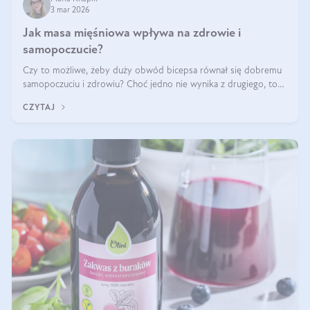
3 mar 2026
Jak masa mięśniowa wpływa na zdrowie i
samopoczucie?
Czy to możliwe, żeby duży obwód bicepsa równał się dobremu
samopoczuciu i zdrowiu? Choć jedno nie wynika z drugiego, to
jest między nimi powiązanie – masa mięśniowa może znacznie
CZYTAJ
poprawić jakość życia. W jaki sposób? W tym wpisie wszystko
wyjaśnimy.