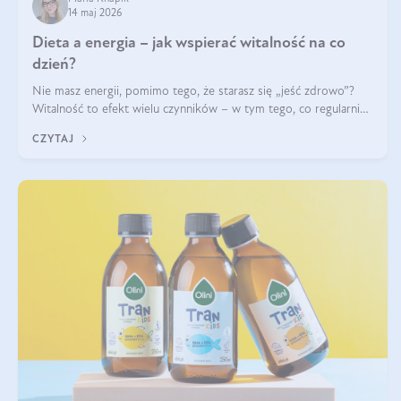
14 maj 2026
Dieta a energia – jak wspierać witalność na co
dzień?
Nie masz energii, pomimo tego, że starasz się „jeść zdrowo”?
Witalność to efekt wielu czynników – w tym tego, co regularnie
ląduje na talerzu. Zapotrzebowanie na składniki odżywcze różni
CZYTAJ
się w zależności od osoby