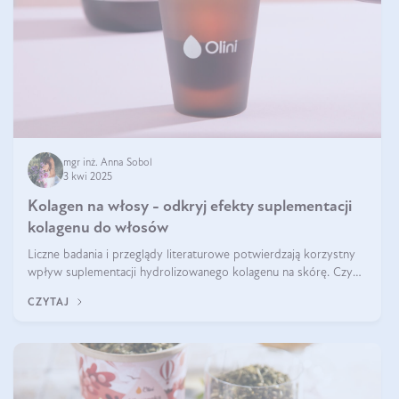
mgr inż. Anna Sobol
3 kwi 2025
Kolagen na włosy - odkryj efekty suplementacji
kolagenu do włosów
Liczne badania i przeglądy literaturowe potwierdzają korzystny
wpływ suplementacji hydrolizowanego kolagenu na skórę. Czy
tak samo jest w przypadku włosów?
CZYTAJ