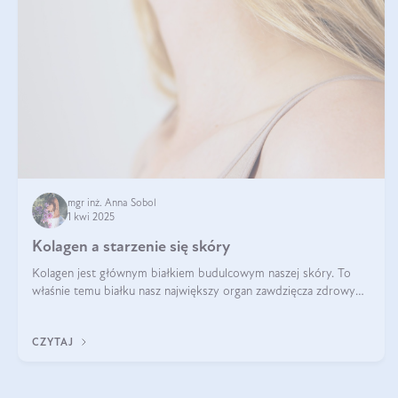
mgr inż. Anna Sobol
1 kwi 2025
Kolagen a starzenie się skóry
Kolagen jest głównym białkiem budulcowym naszej skóry. To
właśnie temu białku nasz największy organ zawdzięcza zdrowy
wygląd, odpowiednie nawilżenie i prawidłowe funkcjonowanie.tt
CZYTAJ