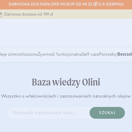
DARMOWA DOSTAWA DPD PICKUP OD 49 ZŁ 📦 3-9 SIERPNIA
Darmowa dostawa od 199 zł
leje zimnotłoczone
Żywność funkcjonalna
Self-care
Potrzeby
Bestsel
Baza wiedzy Olini
Wszystko o właściwościach i zastosowaniach naturalnych olejów
SZUKAJ