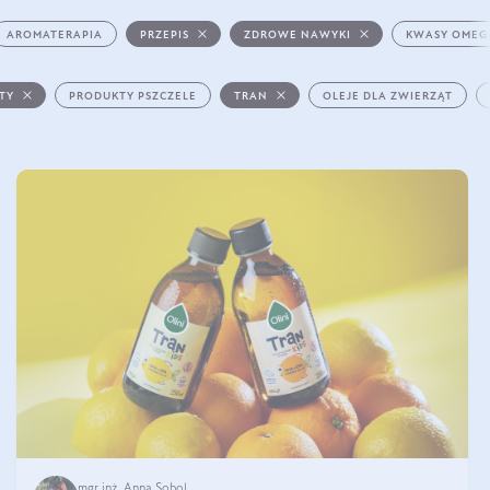
AROMATERAPIA
PRZEPIS
ZDROWE NAWYKI
KWASY OMEG
STY
PRODUKTY PSZCZELE
TRAN
OLEJE DLA ZWIERZĄT
mgr inż. Anna Sobol