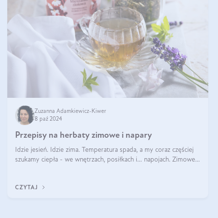
Zuzanna Adamkiewicz-Kiwer
8 paź 2024
Przepisy na herbaty zimowe i napary
Idzie jesień. Idzie zima. Temperatura spada, a my coraz częściej
szukamy ciepła - we wnętrzach, posiłkach i… napojach. Zimowe
herbaty to sposób na odporność, rozgrzewkę i ukojenie. Aby
delektować si
CZYTAJ