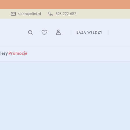
sklep@olini.pl
693 222 687
BAZA WIEDZY
lery
Promocje