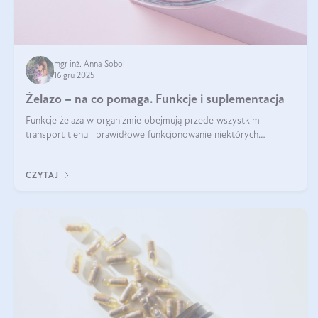
mgr inż. Anna Sobol
16 gru 2025
Żelazo – na co pomaga. Funkcje i suplementacja
Funkcje żelaza w organizmie obejmują przede wszystkim
transport tlenu i prawidłowe funkcjonowanie niektórych
enzymów. Żelazo odpowiada też za działanie układu
immunologicznego i nerwowego, szczególnie na wczesnym
CZYTAJ
etapie życia.