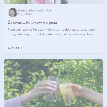
Zuzanna Adamkiewicz-Kiwer
29 gru 2025
Zakwas z buraków do picia
Naturalny zakwas buraczany do picia - polski superfood, napój
mocy, naturalny probiotyk, pełen składników odżywczych - o
zakwasie z buraka mówi się w samych superlatywach. Niektórzy
z Was usłyszeli o
CZYTAJ