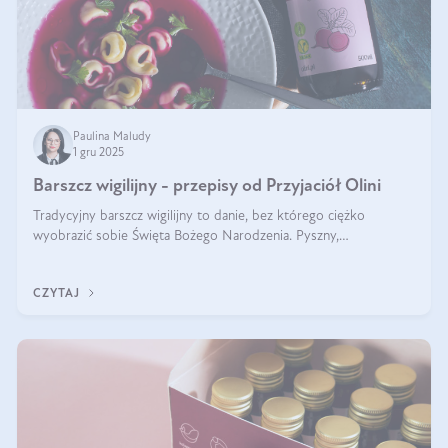
Paulina Maludy
1 gru 2025
Barszcz wigilijny - przepisy od Przyjaciół Olini
Tradycyjny barszcz wigilijny to danie, bez którego ciężko
wyobrazić sobie Święta Bożego Narodzenia. Pyszny,
aromatyczny, esencjonalny, pachnący grzybami, o pięknym
klarownym kolorze. W czym tkwi tajem
CZYTAJ