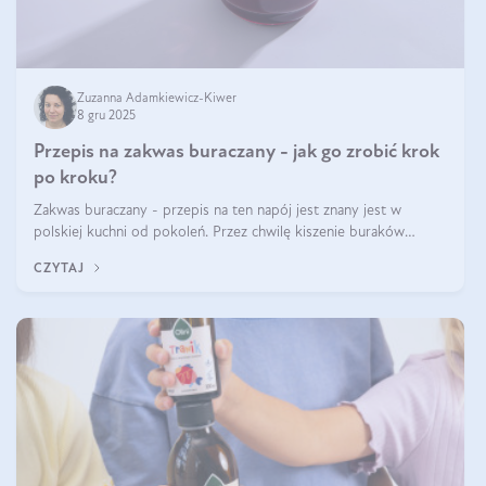
Zuzanna Adamkiewicz-Kiwer
8 gru 2025
Przepis na zakwas buraczany - jak go zrobić krok
po kroku?
Zakwas buraczany - przepis na ten napój jest znany jest w
polskiej kuchni od pokoleń. Przez chwilę kiszenie buraków
czerwonych zostało zapomniane, by w ostatnim czasie powrócić
CZYTAJ
na fali popularności na