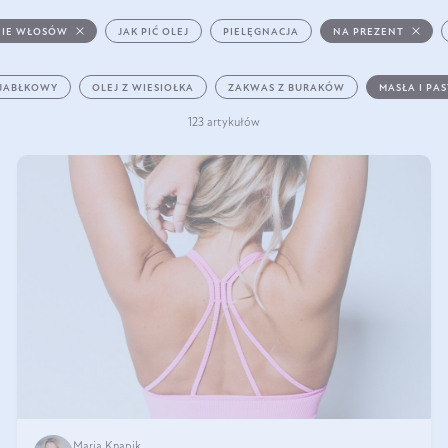
IE WŁOSÓW
JAK PIĆ OLEJ
PIELĘGNACJA
NA PREZENT
 JABŁKOWY
OLEJ Z WIESIOŁKA
ZAKWAS Z BURAKÓW
MASŁA I PA
123 artykułów
Maria Knapik