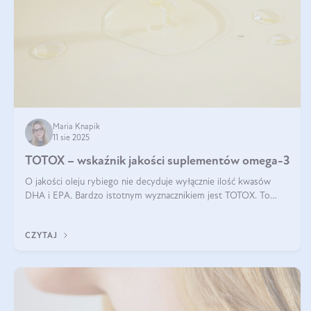
Maria Knapik
11 sie 2025
TOTOX – wskaźnik jakości suplementów omega-3
O jakości oleju rybiego nie decyduje wyłącznie ilość kwasów
DHA i EPA. Bardzo istotnym wyznacznikiem jest TOTOX. To
wskaźnik, który pokazuje skuteczność, świeżość oraz
bezpieczeństwo suplementu?
CZYTAJ