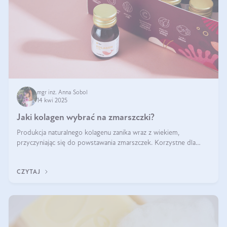
mgr inż. Anna Sobol
14 kwi 2025
Jaki kolagen wybrać na zmarszczki?
Produkcja naturalnego kolagenu zanika wraz z wiekiem,
przyczyniając się do powstawania zmarszczek. Korzystne dla
skóry efekty stosowania kolagenu w formie preparatów
doustnych potwierdzone zostały przez badania naukowe.
CZYTAJ