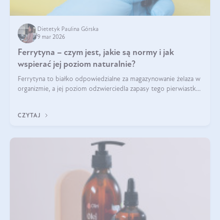
Dietetyk Paulina Górska
9 mar 2026
Ferrytyna – czym jest, jakie są normy i jak
wspierać jej poziom naturalnie?
Ferrytyna to białko odpowiedzialne za magazynowanie żelaza w
organizmie, a jej poziom odzwierciedla zapasy tego pierwiastka.
Warto dowiedzieć się więcej na jej temat, ponieważ niedobór
ferrytyny daje objawy, które mogą utrudniać codzienne
CZYTAJ
funkcjonowanie (