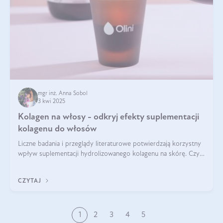
mgr inż. Anna Sobol
3 kwi 2025
Kolagen na włosy - odkryj efekty suplementacji
kolagenu do włosów
Liczne badania i przeglądy literaturowe potwierdzają korzystny
wpływ suplementacji hydrolizowanego kolagenu na skórę. Czy
tak samo jest w przypadku włosów?
CZYTAJ
1
2
3
4
5