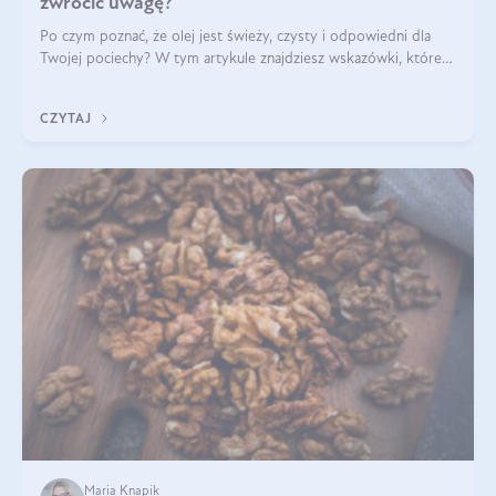
zwrócić uwagę?
Po czym poznać, że olej jest świeży, czysty i odpowiedni dla
Twojej pociechy? W tym artykule znajdziesz wskazówki, które
pomogą wybrać najlepszy tran dla dzieci.
CZYTAJ
Maria Knapik