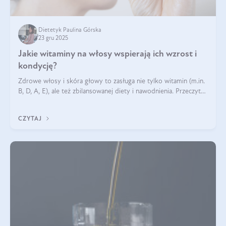
Dietetyk Paulina Górska
23 gru 2025
Jakie witaminy na włosy wspierają ich wzrost i
kondycję?
Zdrowe włosy i skóra głowy to zasługa nie tylko witamin (m.in.
B, D, A, E), ale też zbilansowanej diety i nawodnienia. Przeczytaj
nasz artykuł i dowiedz się, które składniki najskuteczniej hamują
wypadanie włosów.
CZYTAJ