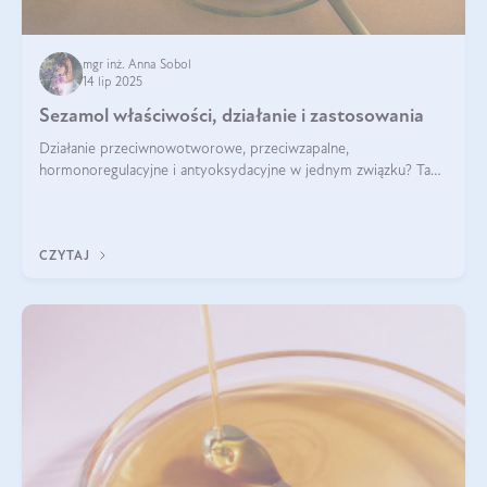
mgr inż. Anna Sobol
14 lip 2025
Sezamol właściwości, działanie i zastosowania
Działanie przeciwnowotworowe, przeciwzapalne,
hormonoregulacyjne i antyoksydacyjne w jednym związku? Tak
— to właśnie natura sezamolu, który obecny jest w oleju
sezamowym. Dowiedz się, dlaczego warto wprowadzić go do
swojej diety — być może to pierwsza ok
CZYTAJ