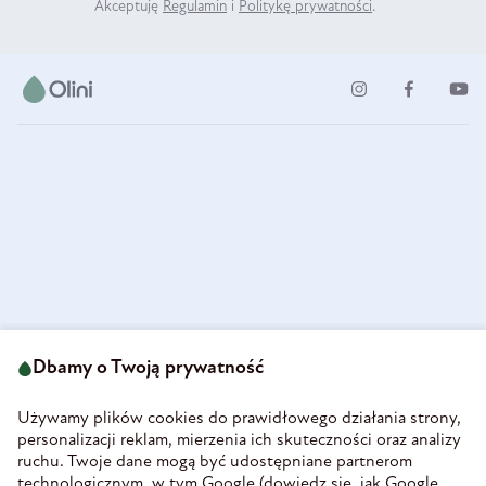
Akceptuję
Regulamin
i
Politykę prywatności
.
ul. Strzegomska 49
693 222 687
58-160 Świebodzice
Dbamy o Twoją prywatność
sklep@olini.pl
Polska
NIP 8860027066
Używamy plików cookies do prawidłowego działania strony,
REGON 890213034
personalizacji reklam, mierzenia ich skuteczności oraz analizy
ruchu. Twoje dane mogą być udostępniane partnerom
INFORMACJE
technologicznym, w tym Google (
dowiedz się, jak Google