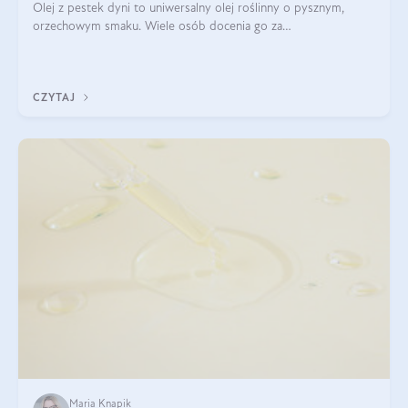
Olej z pestek dyni to uniwersalny olej roślinny o pysznym,
orzechowym smaku. Wiele osób docenia go za
wszechstronność, bo przydaje się zarówno w kuchni, jak i w
pielęgnacji. Często wykorzystuje się go
CZYTAJ
Maria Knapik