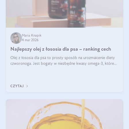
Maria Knapik
4 mar 2026
Najlepszy olej z łososia dla psa – ranking cech
Olej z łososia dla psa to prosty sposób na urozmaicenie diety
czworonoga. Jest bogaty w niezbędne kwasy omega-3, które
mogą pozytywnie wpłynąć na ogólną formę pupila. Na jakie
właściwości tego oleju rybiego warto w szczególności zwrócić
uwagę?
CZYTAJ