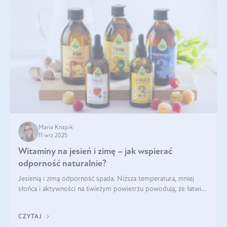
Maria Knapik
11 wrz 2025
Witaminy na jesień i zimę – jak wspierać
odporność naturalnie?
Jesienią i zimą odporność spada. Niższa temperatura, mniej
słońca i aktywności na świeżym powietrzu powodują, że łatwiej
się przeziębiamy. Dlatego szczególnie w tym okresie
powinniśmy wspierać układ immunologiczny. Co warto
CZYTAJ
suplementować jesienią i zimą?