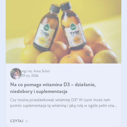
mgr inż. Anna Sobol
29 sty 2026
Na co pomaga witamina D3 – działanie,
niedobory i suplementacja
Czy można przedawkować witaminę D3? W czym może nam
pomóc suplementacja tą witaminą i jaką rolę w ogóle pełni ona
w naszym ciele? Powszechnie wiadomo, że jej przyjmowanie
zalecane jest jesienią i zimą, ale czy wiesz, dlaczego warto to
CZYTAJ
robić?