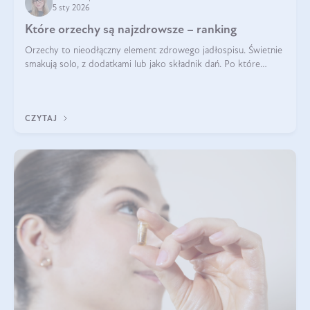
5 sty 2026
Które orzechy są najzdrowsze – ranking
Orzechy to nieodłączny element zdrowego jadłospisu. Świetnie
smakują solo, z dodatkami lub jako składnik dań. Po które
orzechy warto sięgać zamiast niezdrowej przekąski? Dowiesz
się z tego tekstu!
CZYTAJ