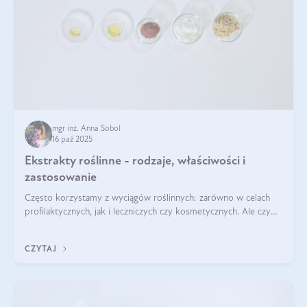
mgr inż. Anna Sobol
16 paź 2025
Ekstrakty roślinne - rodzaje, właściwości i
zastosowanie
Często korzystamy z wyciągów roślinnych: zarówno w celach
profilaktycznych, jak i leczniczych czy kosmetycznych. Ale czy
zastanawialiście się, na czym polega cały proces wydobywania
tych substancji z roślin?
CZYTAJ