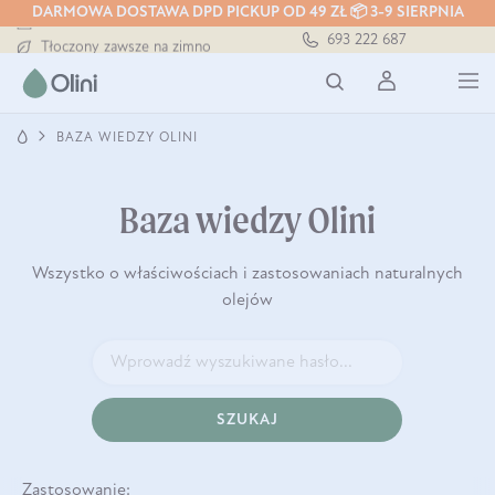
DARMOWA DOSTAWA DPD PICKUP OD 49 ZŁ 📦 3-9 SIERPNIA
Darmowa dostawa od 199 zł
693 222 687
Tłoczony zawsze na zimno
Bezpieczna dostawa od 7,49 zł
Darmowa dostawa od 199 zł
Tłoczony zawsze na zimno
BAZA WIEDZY OLINI
Baza wiedzy Olini
Wszystko o właściwościach i zastosowaniach naturalnych
olejów
SZUKAJ
Zastosowanie: