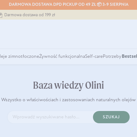
DARMOWA DOSTAWA DPD PICKUP OD 49 ZŁ 📦 3-9 SIERPNIA
Darmowa dostawa od 199 zł
leje zimnotłoczone
Żywność funkcjonalna
Self-care
Potrzeby
Bestsel
Baza wiedzy Olini
Wszystko o właściwościach i zastosowaniach naturalnych olejów
SZUKAJ