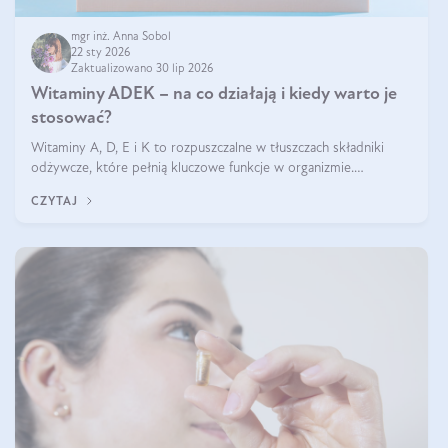
mgr inż. Anna Sobol
22 sty 2026
Zaktualizowano 30 lip 2026
Witaminy ADEK – na co działają i kiedy warto je
stosować?
Witaminy A, D, E i K to rozpuszczalne w tłuszczach składniki
odżywcze, które pełnią kluczowe funkcje w organizmie.
Wspierają zdrowie skóry i wzroku, odporność, prawidłową
CZYTAJ
krzepliwość krwi oraz mineralizację kości.