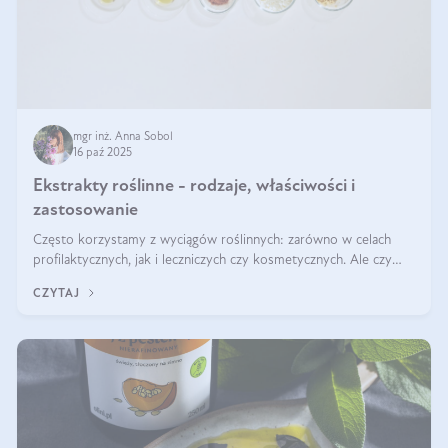
mgr inż. Anna Sobol
16 paź 2025
Ekstrakty roślinne - rodzaje, właściwości i
zastosowanie
Często korzystamy z wyciągów roślinnych: zarówno w celach
profilaktycznych, jak i leczniczych czy kosmetycznych. Ale czy
zastanawialiście się, na czym polega cały proces wydobywania
CZYTAJ
tych substancji z roślin?