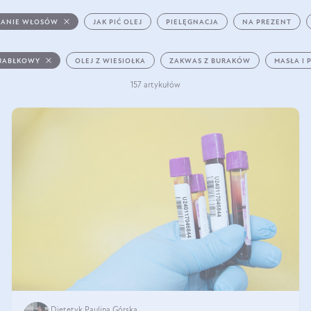
ANIE WŁOSÓW
JAK PIĆ OLEJ
PIELĘGNACJA
NA PREZENT
 JABŁKOWY
OLEJ Z WIESIOŁKA
ZAKWAS Z BURAKÓW
MASŁA I 
157 artykułów
Dietetyk Paulina Górska