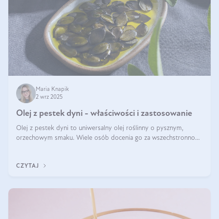
Maria Knapik
2 wrz 2025
Olej z pestek dyni - właściwości i zastosowanie
Olej z pestek dyni to uniwersalny olej roślinny o pysznym,
orzechowym smaku. Wiele osób docenia go za wszechstronność,
bo przydaje się zarówno w kuchni, jak i w pielęgnacji. Często
wykorzystuje się go
CZYTAJ