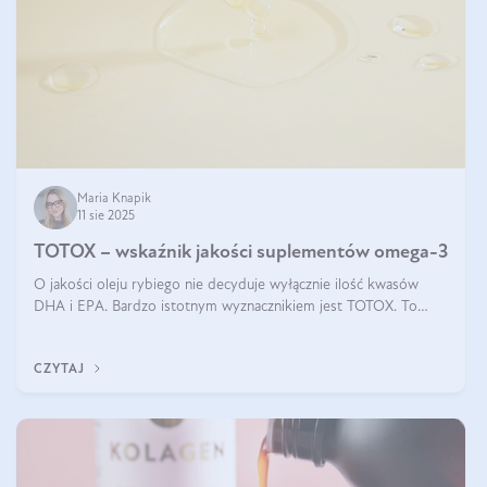
Maria Knapik
11 sie 2025
TOTOX – wskaźnik jakości suplementów omega-3
O jakości oleju rybiego nie decyduje wyłącznie ilość kwasów
DHA i EPA. Bardzo istotnym wyznacznikiem jest TOTOX. To
wskaźnik, który pokazuje skuteczność, świeżość oraz
bezpieczeństwo suplementu?
CZYTAJ