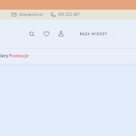
sklep@olini.pl
693 222 687
BAZA WIEDZY
lery
Promocje