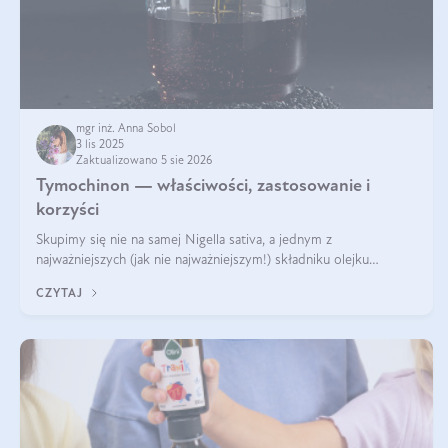
mgr inż. Anna Sobol
3 lis 2025
Zaktualizowano 5 sie 2026
Tymochinon — właściwości, zastosowanie i
korzyści
Skupimy się nie na samej Nigella sativa, a jednym z
najważniejszych (jak nie najważniejszym!) składniku olejku
eterycznego z czarnuszki: tymochinonie.
CZYTAJ