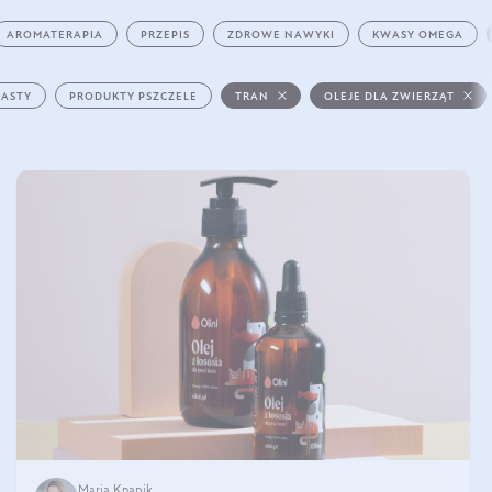
AROMATERAPIA
PRZEPIS
ZDROWE NAWYKI
KWASY OMEGA
PASTY
PRODUKTY PSZCZELE
TRAN
OLEJE DLA ZWIERZĄT
Maria Knapik