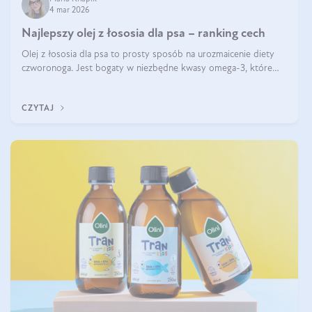
4 mar 2026
Najlepszy olej z łososia dla psa – ranking cech
Olej z łososia dla psa to prosty sposób na urozmaicenie diety
czworonoga. Jest bogaty w niezbędne kwasy omega-3, które
mogą pozytywnie wpłynąć na ogólną formę pupila. Na jakie
właściwości tego oleju rybiego warto w szczególności zwrócić
CZYTAJ
uwagę?