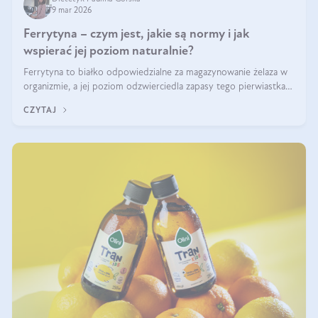
9 mar 2026
Ferrytyna – czym jest, jakie są normy i jak
wspierać jej poziom naturalnie?
Ferrytyna to białko odpowiedzialne za magazynowanie żelaza w
organizmie, a jej poziom odzwierciedla zapasy tego pierwiastka.
Warto dowiedzieć się więcej na jej temat, ponieważ niedobór
CZYTAJ
ferrytyny daje objawy, które mogą utrudniać codzienne
funkcjonowanie (