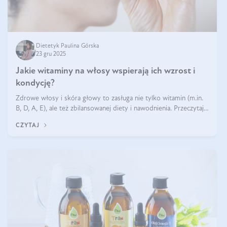
Dietetyk Paulina Górska
23 gru 2025
Jakie witaminy na włosy wspierają ich wzrost i
kondycję?
Zdrowe włosy i skóra głowy to zasługa nie tylko witamin (m.in.
B, D, A, E), ale też zbilansowanej diety i nawodnienia. Przeczytaj
nasz artykuł i dowiedz się, które składniki najskuteczniej hamują
CZYTAJ
wypadanie włosów.