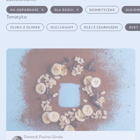
NA ODPORNOŚĆ
DLA DZIECI
KOSMETYCZNE
OLEJOW
Tematyka:
OLIWA Z OLIWEK
OLEJ LNIANY
OLEJ Z CZARNUSZKI
OCET
Dietetyk Paulina Górska