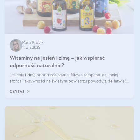
Maria Knapik
11 wrz 2025
Witaminy na jesień i zimę – jak wspierać
odporność naturalnie?
Jesienią i zimą odporność spada. Niższa temperatura, mniej
słońca i aktywności na świeżym powietrzu powodują, że łatwiej
się przeziębiamy. Dlatego szczególnie w tym okresie powinniśmy
CZYTAJ
wspierać układ immunologiczny. Co warto suplementować
jesienią i zimą?