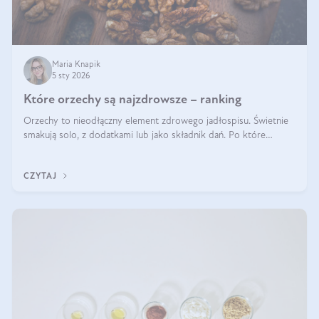
Maria Knapik
5 sty 2026
Które orzechy są najzdrowsze – ranking
Orzechy to nieodłączny element zdrowego jadłospisu. Świetnie
smakują solo, z dodatkami lub jako składnik dań. Po które
orzechy warto sięgać zamiast niezdrowej przekąski? Dowiesz się
z tego tekstu!
CZYTAJ