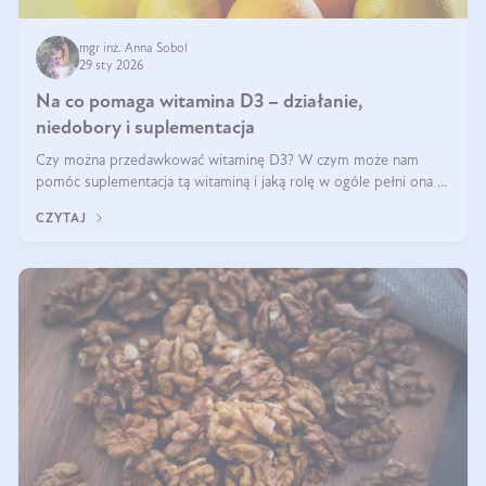
mgr inż. Anna Sobol
29 sty 2026
Na co pomaga witamina D3 – działanie,
niedobory i suplementacja
Czy można przedawkować witaminę D3? W czym może nam
pomóc suplementacja tą witaminą i jaką rolę w ogóle pełni ona w
naszym ciele? Powszechnie wiadomo, że jej przyjmowanie
CZYTAJ
zalecane jest jesienią i zimą, ale czy wiesz, dlaczego warto to
robić?