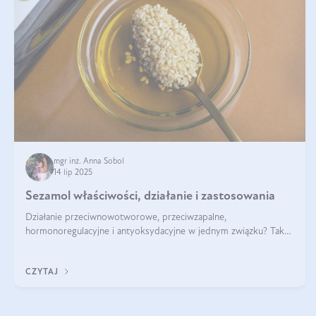
mgr inż. Anna Sobol
14 lip 2025
Sezamol właściwości, działanie i zastosowania
Działanie przeciwnowotworowe, przeciwzapalne,
hormonoregulacyjne i antyoksydacyjne w jednym związku? Tak
— to właśnie natura sezamolu, który obecny jest w oleju
sezamowym. Dowiedz się, dlaczego warto wprowadzić go do
CZYTAJ
swojej diety — być może to pierwsza ok