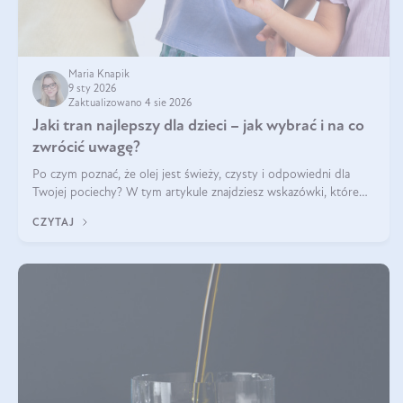
Maria Knapik
9 sty 2026
Zaktualizowano 4 sie 2026
Jaki tran najlepszy dla dzieci – jak wybrać i na co
zwrócić uwagę?
Po czym poznać, że olej jest świeży, czysty i odpowiedni dla
Twojej pociechy? W tym artykule znajdziesz wskazówki, które
pomogą wybrać najlepszy tran dla dzieci.
CZYTAJ