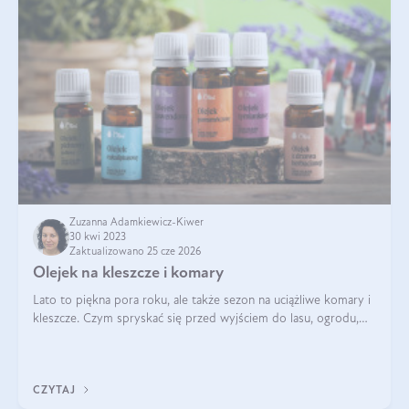
Zuzanna Adamkiewicz-Kiwer
30 kwi 2023
Zaktualizowano 25 cze 2026
Olejek na kleszcze i komary
Lato to piękna pora roku, ale także sezon na uciążliwe komary i
kleszcze. Czym spryskać się przed wyjściem do lasu, ogrodu,
wyjazdem na biwak? Czy jesteśmy zdani wyłącznie na preparaty
odstraszające k
CZYTAJ