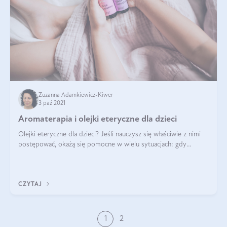
Zuzanna Adamkiewicz-Kiwer
3 paź 2021
Aromaterapia i olejki eteryczne dla dzieci
Olejki eteryczne dla dzieci? Jeśli nauczysz się właściwie z nimi
postępować, okażą się pomocne w wielu sytuacjach: gdy
dziecko nie chce spać, gdy dokucza mu katar, gdy potrzebne są
domowe sposoby na k
CZYTAJ
1
2