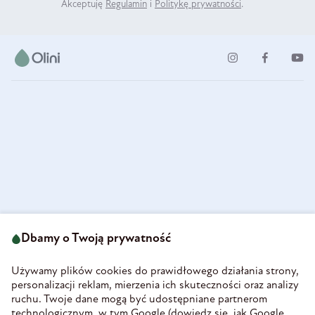
Akceptuję
Regulamin
i
Politykę prywatności
.
ul. Strzegomska 49
693 222 687
58-160 Świebodzice
Dbamy o Twoją prywatność
sklep@olini.pl
Polska
NIP 8860027066
Używamy plików cookies do prawidłowego działania strony,
REGON 890213034
personalizacji reklam, mierzenia ich skuteczności oraz analizy
ruchu. Twoje dane mogą być udostępniane partnerom
INFORMACJE
technologicznym, w tym Google (
dowiedz się, jak Google