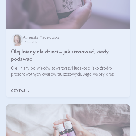
Agnieszka Maciejowska
14 lis 2021
Olej lniany dla dzieci – jak stosować, kiedy
podawać
Olej lniany od wieków towarzyszył ludzkości jako źródło
prozdrowotnych kwasów tłuszczowych. Jego walory oraz
wpływ na zdrowie i kondycję organizmu docenił już uważany za
prekursora współczesnej medycy
CZYTAJ