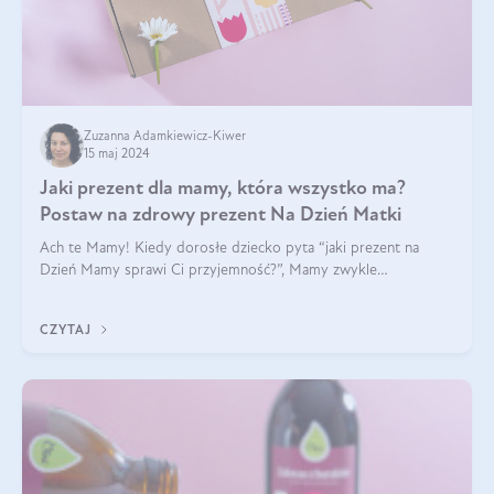
Zuzanna Adamkiewicz-Kiwer
15 maj 2024
Jaki prezent dla mamy, która wszystko ma?
Postaw na zdrowy prezent Na Dzień Matki
Ach te Mamy! Kiedy dorosłe dziecko pyta “jaki prezent na
Dzień Mamy sprawi Ci przyjemność?”, Mamy zwykle
odpowiadają ”Ja już wszystko mam!”. Co roku to samo. Jak
więc wybrać zdrowy prezent na Dzień Ma
CZYTAJ