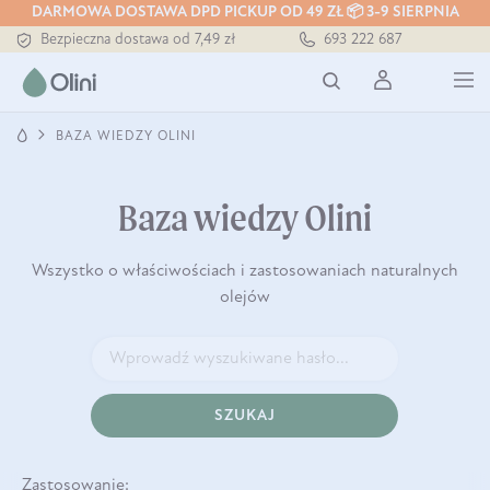
DARMOWA DOSTAWA DPD PICKUP OD 49 ZŁ 📦 3-9 SIERPNIA
Bezpieczna dostawa od 7,49 zł
693 222 687
Darmowa dostawa od 199 zł
Tłoczony zawsze na zimno
BAZA WIEDZY OLINI
Baza wiedzy Olini
Wszystko o właściwościach i zastosowaniach naturalnych
olejów
SZUKAJ
Zastosowanie: