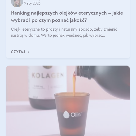
19 sty 2026
Ranking najlepszych olejków eterycznych – jakie
wybrać i po czym poznać jakość?
Olejki eteryczne to prosty i naturalny sposób, żeby zmienić
nastrój w domu. Warto jednak wiedzieć, jak wybrać
odpowiednie produkty. Po czym poznać, że są one dobrej
jakości? Jakie olejki eteryczne są najlepsze? Poznaj najważniejsze
CZYTAJ
kryteria wyboru!