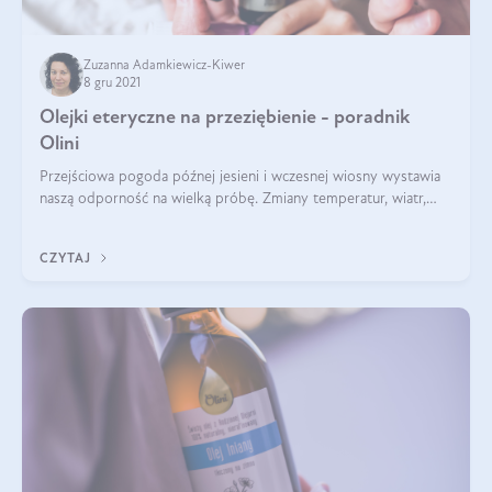
Zuzanna Adamkiewicz-Kiwer
8 gru 2021
Olejki eteryczne na przeziębienie - poradnik
Olini
Przejściowa pogoda późnej jesieni i wczesnej wiosny wystawia
naszą odporność na wielką próbę. Zmiany temperatur, wiatr,
przemoczone buty, autobus pełen kichających ludzi – nic
dziwnego, że w tym czasi
CZYTAJ