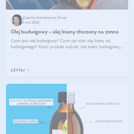
Zuzanna Adamkiewicz-Kiwer
5 wrz 2022
Olej budwigowy - olej lniany tłoczony na zimno
Czym jest olej budwigowy? Czym się różni olej lniany od
budwigowego? Który produkt wybrać: olej lniany budwigowy,
czy zwykły? Na co pomaga olej budwigowy? Poszukaj z nami
odpowiedzi popartych badani
CZYTAJ