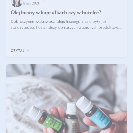
12 gru 2021
Olej lniany w kapsułkach czy w butelce?
Dobroczynne właściwości oleju lnianego znane były już
starożytności. I dziś należy do naszych ulubionych produktów,
kusząc nie tylko znakomitym smakiem, ale także zawartością
korzystnych dla zdrowia z
CZYTAJ