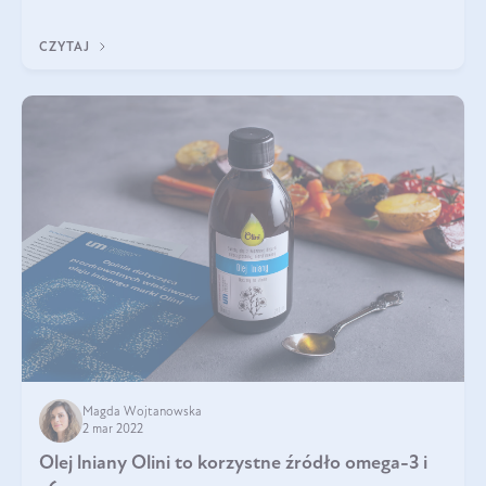
wyjątkowo bogaty w kwasy omega. Ol
CZYTAJ
Magda Wojtanowska
2 mar 2022
Olej lniany Olini to korzystne źródło omega-3 i