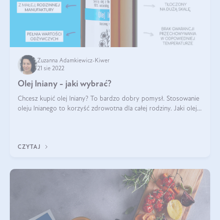
Zuzanna Adamkiewicz-Kiwer
21 sie 2022
Olej lniany - jaki wybrać?
Chcesz kupić olej lniany? To bardzo dobry pomysł. Stosowanie
oleju lnianego to korzyść zdrowotna dla całej rodziny. Jaki olej
lniany wybrać? Na co zwrócić uwagę? Olej lniany to produkt
wrażliwy. W t
CZYTAJ