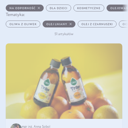
NA ODPORNOŚĆ
DLA DZIECI
KOSMETYCZNE
OLEJOWAN
Tematyka:
OLIWA Z OLIWEK
OLEJ LNIANY
OLEJ Z CZARNUSZKI
OC
51 artykułów
mgr inż. Anna Sobol