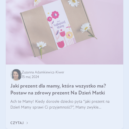
Zuzanna Adamkiewicz-Kiwer
15 maj 2024
Jaki prezent dla mamy, która wszystko ma?
Postaw na zdrowy prezent Na Dzień Matki
Ach te Mamy! Kiedy dorosłe dziecko pyta “jaki prezent na
Dzień Mamy sprawi Ci przyjemność?”, Mamy zwykle
odpowiadają ”Ja już wszystko mam!”. Co roku to samo. Jak
więc wybrać zdrowy prezent na Dzień Ma
CZYTAJ