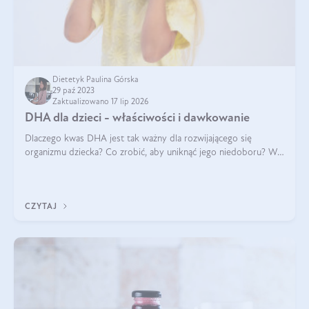
Dietetyk Paulina Górska
29 paź 2023
Zaktualizowano 17 lip 2026
DHA dla dzieci - właściwości i dawkowanie
Dlaczego kwas DHA jest tak ważny dla rozwijającego się
organizmu dziecka? Co zrobić, aby uniknąć jego niedoboru? W
pierwszej kolejności warto zadbać o urozmaiconą dietę i
odpowiednie spożycie tłusty
CZYTAJ