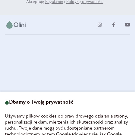
Akceptuję
Regulamin
i
Politykę prywatności
.
ul. Strzegomska 49
693 222 687
58-160 Świebodzice
Dbamy o Twoją prywatność
sklep@olini.pl
Polska
NIP 8860027066
Używamy plików cookies do prawidłowego działania strony,
REGON 890213034
personalizacji reklam, mierzenia ich skuteczności oraz analizy
ruchu. Twoje dane mogą być udostępniane partnerom
INFORMACJE
technologicznym, w tym Google (
dowiedz się, jak Google