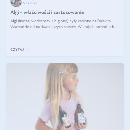
15 lis 2023
Algi - właściwości i zastosowanie
Algi (inaczej wodorosty lub glony) były cenione na Dalekim
Wschodzie od najdawniejszych czasów. W krajach zachodnich
zaczęto doceniać je na przełomie XIX i XX wieku, gdy brytyjscy
naukowcy zaobserwo
CZYTAJ