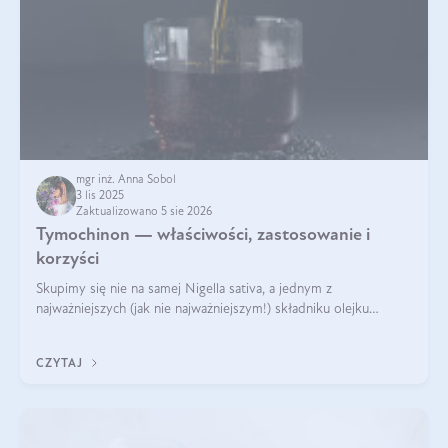
mgr inż. Anna Sobol
3 lis 2025
Zaktualizowano 5 sie 2026
Tymochinon — właściwości, zastosowanie i
korzyści
Skupimy się nie na samej Nigella sativa, a jednym z
najważniejszych (jak nie najważniejszym!) składniku olejku
eterycznego z czarnuszki: tymochinonie.
CZYTAJ