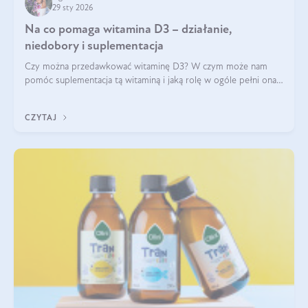
29 sty 2026
Na co pomaga witamina D3 – działanie,
niedobory i suplementacja
Czy można przedawkować witaminę D3? W czym może nam
pomóc suplementacja tą witaminą i jaką rolę w ogóle pełni ona
w naszym ciele? Powszechnie wiadomo, że jej przyjmowanie
zalecane jest jesienią i zimą, ale czy wiesz, dlaczego warto to
CZYTAJ
robić?