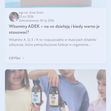
mgr inż. Anna Sobol
22 sty 2026
Zaktualizowano 30 lip 2026
Witaminy ADEK – na co działają i kiedy warto je
stosować?
Witaminy A, D, E i K to rozpuszczalne w tłuszczach składniki
odżywcze, które pełnią kluczowe funkcje w organizmie.
Wspierają zdrowie skóry i wzroku, odporność, prawidłową
krzepliwość krwi oraz mineralizację kości.
CZYTAJ