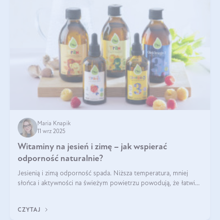
Maria Knapik
11 wrz 2025
Witaminy na jesień i zimę – jak wspierać
odporność naturalnie?
Jesienią i zimą odporność spada. Niższa temperatura, mniej
słońca i aktywności na świeżym powietrzu powodują, że łatwiej
się przeziębiamy. Dlatego szczególnie w tym okresie
powinniśmy wspierać układ immunologiczny. Co warto
CZYTAJ
suplementować jesienią i zimą?