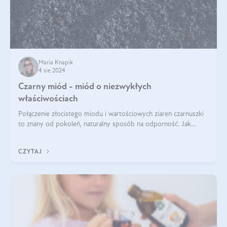
Maria Knapik
4 sie 2024
Czarny miód - miód o niezwykłych
właściwościach
Połączenie złocistego miodu i wartościowych ziaren czarnuszki
to znany od pokoleń, naturalny sposób na odporność. Jak
smakuje czarny miód? Z czego jest zrobiony? Do czego można
go wykorzystać? Wszys
CZYTAJ