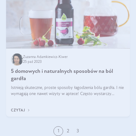
Zuzanna Adamkiewicz-Kiwer
25 paź 2023
5 domowych i naturalnych sposobów na ból
gardła
Istnieją skuteczne, proste sposoby łagodzenia bólu gardła. I nie
wymagają one nawet wizyty w aptece! Często wystarczy
spojrzeć do… własnej lodówki czy spiżarni. Domowe metody na
ból gardła mogą przyni
CZYTAJ
1
2
3