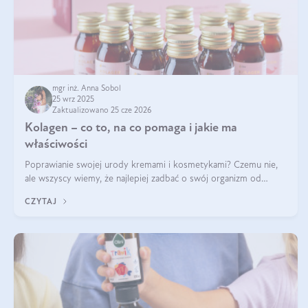
mgr inż. Anna Sobol
25 wrz 2025
Zaktualizowano 25 cze 2026
Kolagen – co to, na co pomaga i jakie ma
właściwości
Poprawianie swojej urody kremami i kosmetykami? Czemu nie,
ale wszyscy wiemy, że najlepiej zadbać o swój organizm od
wewnątrz — to solidna podstawa do tego, by nasz wygląd
CZYTAJ
zewnętrzny prezentował się zdrowo i atrakcyjnie. Stosowanie
wysokiej jakości suplem