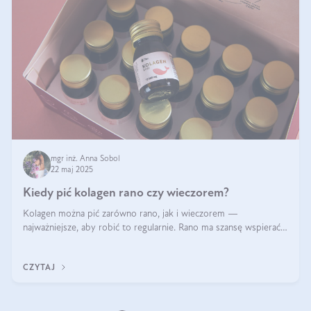
mgr inż. Anna Sobol
22 maj 2025
Kiedy pić kolagen rano czy wieczorem?
Kolagen można pić zarówno rano, jak i wieczorem —
najważniejsze, aby robić to regularnie. Rano ma szansę wspierać
energię i metabolizm, a wieczorem regenerację organizmu
podczas snu.
CZYTAJ