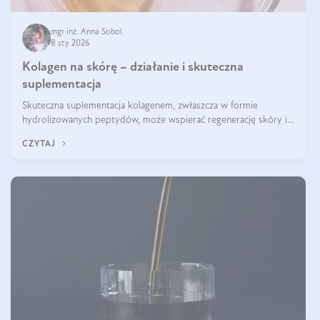
mgr inż. Anna Sobol
8 sty 2026
Kolagen na skórę – działanie i skuteczna
suplementacja
Skuteczna suplementacja kolagenem, zwłaszcza w formie
hydrolizowanych peptydów, może wspierać regenerację skóry i
poprawiać jej wygląd, jeśli jest połączona z odpowiednią dietą i
CZYTAJ
regularnością stosowania.