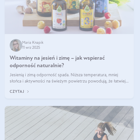
Maria Knapik
11 wrz 2025
Witaminy na jesień i zimę – jak wspierać
odporność naturalnie?
Jesienią i zimą odporność spada. Niższa temperatura, mniej
słońca i aktywności na świeżym powietrzu powodują, że łatwiej
się przeziębiamy. Dlatego szczególnie w tym okresie powinniśmy
CZYTAJ
wspierać układ immunologiczny. Co warto suplementować
jesienią i zimą?