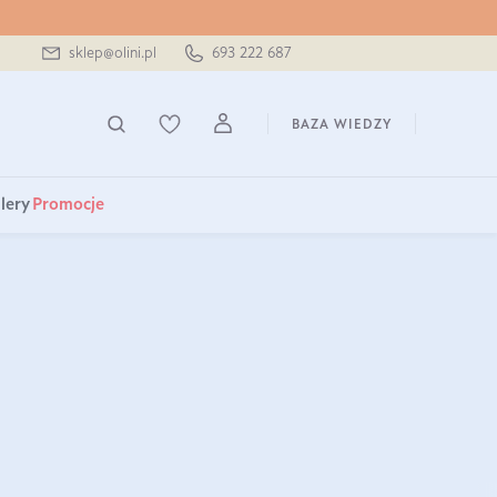
sklep@olini.pl
693 222 687
BAZA WIEDZY
lery
Promocje