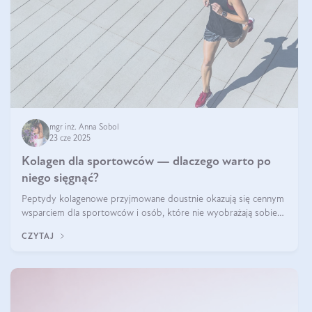
mgr inż. Anna Sobol
23 cze 2025
Kolagen dla sportowców — dlaczego warto po
niego sięgnąć?
Peptydy kolagenowe przyjmowane doustnie okazują się cennym
wsparciem dla sportowców i osób, które nie wyobrażają sobie
życia bez intensywnego ruchu.
CZYTAJ