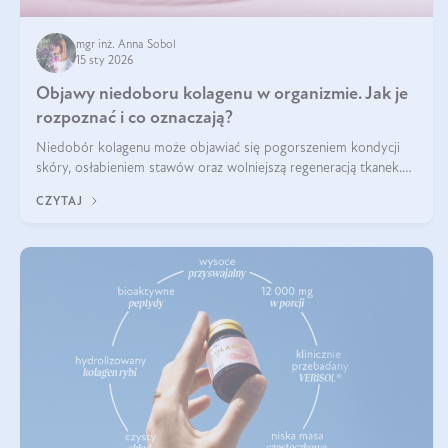
mgr inż. Anna Sobol
15 sty 2026
Objawy niedoboru kolagenu w organizmie. Jak je
rozpoznać i co oznaczają?
Niedobór kolagenu może objawiać się pogorszeniem kondycji
skóry, osłabieniem stawów oraz wolniejszą regeneracją tkanek.
Do najczęstszych sygnałów należą utrata jędrności i elastyczności
CZYTAJ
skóry, bóle stawów, łamliwość paznokci oraz osłabienie włosów.