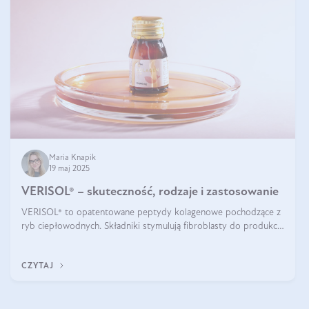
Maria Knapik
19 maj 2025
VERISOL® – skuteczność, rodzaje i zastosowanie
VERISOL® to opatentowane peptydy kolagenowe pochodzące z
ryb ciepłowodnych. Składniki stymulują fibroblasty do produkcji
kolagenu i elastyny w skórze. Kolagen VERISOL® zapewnia
wysoką biodostępność i umożliwia skuteczne dotarcie do
CZYTAJ
komórek skóry.