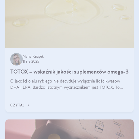
Maria Knapik
11 sie 2025
TOTOX – wskaźnik jakości suplementów omega-3
O jakości oleju rybiego nie decyduje wyłącznie ilość kwasów
DHA i EPA. Bardzo istotnym wyznacznikiem jest TOTOX. To
wskaźnik, który pokazuje skuteczność, świeżość oraz
bezpieczeństwo suplementu?
CZYTAJ