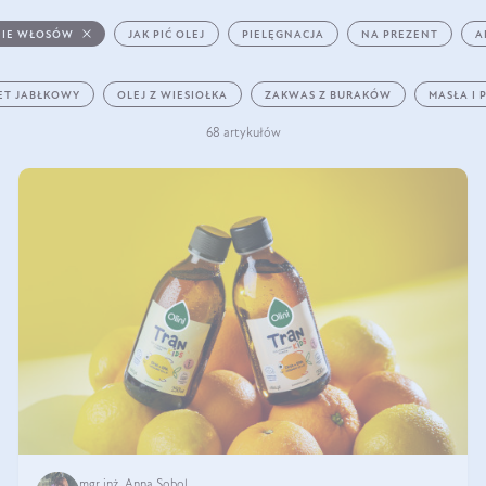
IE WŁOSÓW
JAK PIĆ OLEJ
PIELĘGNACJA
NA PREZENT
A
ET JABŁKOWY
OLEJ Z WIESIOŁKA
ZAKWAS Z BURAKÓW
MASŁA I 
68 artykułów
mgr inż. Anna Sobol