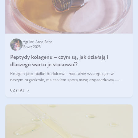
mgr inż. Anna Sobol
15 wrz 2025
Peptydy kolagenu – czym są, jak działają i
dlaczego warto je stosować?
Kolagen jako białko budulcowe, naturalnie występujące w
naszym organizmie, ma całkiem sporą masę cząsteczkową —
nawet do 300 kDa. Jeśli chcielibyśmy suplementować go w tej
CZYTAJ
formie, byłby trudno strawialny. Aby był lepiej przyswajalny i
bardziej biodostępny