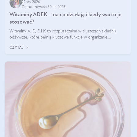
22 sty 2026
Zaktualizowano 30 lip 2026
Witaminy ADEK – na co działają i kiedy warto je
stosować?
Witaminy A, D, E i K to rozpuszczalne w tłuszczach składniki
odżywcze, które pełnią kluczowe funkcje w organizmie.
Wspierają zdrowie skóry i wzroku, odporność, prawidłową
CZYTAJ
krzepliwość krwi oraz mineralizację kości.