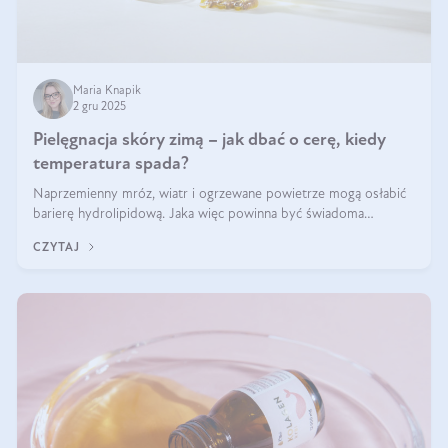
Maria Knapik
2 gru 2025
Pielęgnacja skóry zimą – jak dbać o cerę, kiedy
temperatura spada?
Naprzemienny mróz, wiatr i ogrzewane powietrze mogą osłabić
barierę hydrolipidową. Jaka więc powinna być świadoma
pielęgnacja w okresie chłodnych miesięcy?
CZYTAJ