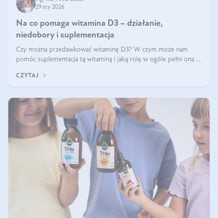
29 sty 2026
Na co pomaga witamina D3 – działanie,
niedobory i suplementacja
Czy można przedawkować witaminę D3? W czym może nam
pomóc suplementacja tą witaminą i jaką rolę w ogóle pełni ona w
naszym ciele? Powszechnie wiadomo, że jej przyjmowanie
CZYTAJ
zalecane jest jesienią i zimą, ale czy wiesz, dlaczego warto to
robić?