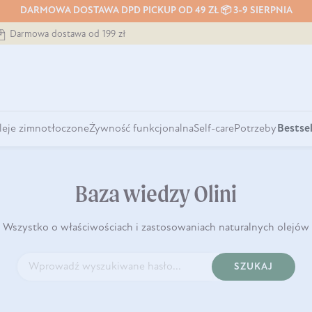
DARMOWA DOSTAWA DPD PICKUP OD 49 ZŁ 📦 3-9 SIERPNIA
Darmowa dostawa od 199 zł
leje zimnotłoczone
Żywność funkcjonalna
Self-care
Potrzeby
Bestsel
Baza wiedzy Olini
Wszystko o właściwościach i zastosowaniach naturalnych olejów
SZUKAJ