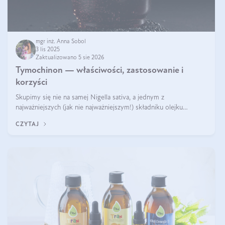
mgr inż. Anna Sobol
3 lis 2025
Zaktualizowano 5 sie 2026
Tymochinon — właściwości, zastosowanie i
korzyści
Skupimy się nie na samej Nigella sativa, a jednym z
najważniejszych (jak nie najważniejszym!) składniku olejku
eterycznego z czarnuszki: tymochinonie.
CZYTAJ