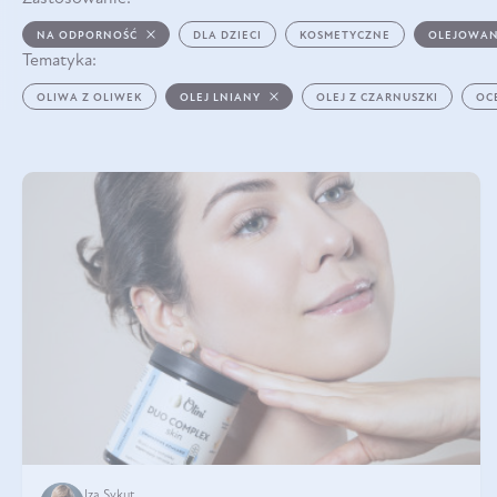
NA ODPORNOŚĆ
DLA DZIECI
KOSMETYCZNE
OLEJOWAN
Tematyka:
OLIWA Z OLIWEK
OLEJ LNIANY
OLEJ Z CZARNUSZKI
OC
Iza Sykut