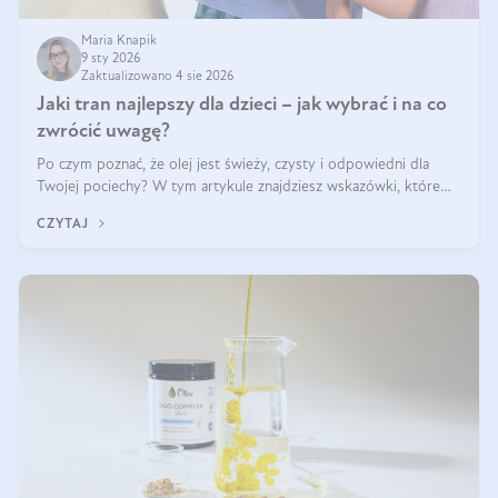
Maria Knapik
9 sty 2026
Zaktualizowano 4 sie 2026
Jaki tran najlepszy dla dzieci – jak wybrać i na co
zwrócić uwagę?
Po czym poznać, że olej jest świeży, czysty i odpowiedni dla
Twojej pociechy? W tym artykule znajdziesz wskazówki, które
pomogą wybrać najlepszy tran dla dzieci.
CZYTAJ