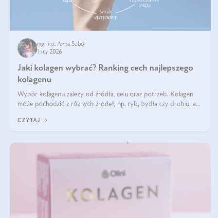
mgr inż. Anna Sobol
1 sty 2026
Jaki kolagen wybrać? Ranking cech najlepszego
kolagenu
Wybór kolagenu zależy od źródła, celu oraz potrzeb. Kolagen
może pochodzić z różnych źródeł, np. ryb, bydła czy drobiu, a
każdy typ ma swoje unikatowe właściwości. Dla skóry najlepiej
CZYTAJ
sprawdza się kolagen rybi, a dla wspierania stawów — kolagen
bydlęcy.