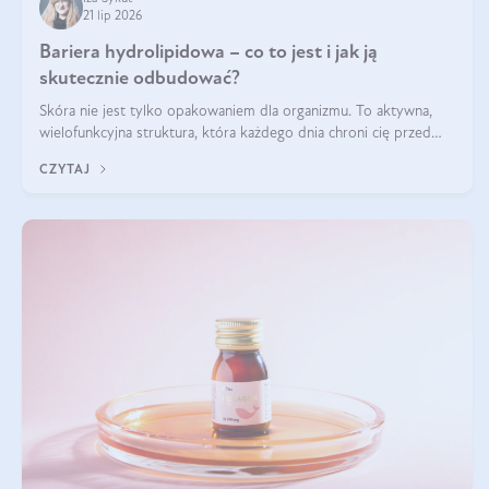
21 lip 2026
Bariera hydrolipidowa – co to jest i jak ją
skutecznie odbudować?
Skóra nie jest tylko opakowaniem dla organizmu. To aktywna,
wielofunkcyjna struktura, która każdego dnia chroni cię przed
utratą wody, wahaniami temperatury i czynnikami
CZYTAJ
środowiskowymi. Jednym z jej kluczowych elementów jest
bariera hydrolipidowa.