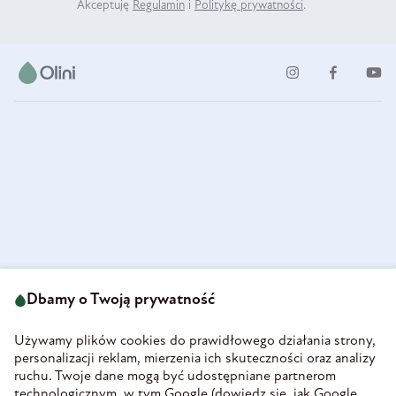
Akceptuję
Regulamin
i
Politykę prywatności
.
ul. Strzegomska 49
693 222 687
58-160 Świebodzice
Dbamy o Twoją prywatność
sklep@olini.pl
Polska
NIP 8860027066
Używamy plików cookies do prawidłowego działania strony,
REGON 890213034
personalizacji reklam, mierzenia ich skuteczności oraz analizy
ruchu. Twoje dane mogą być udostępniane partnerom
INFORMACJE
technologicznym, w tym Google (
dowiedz się, jak Google