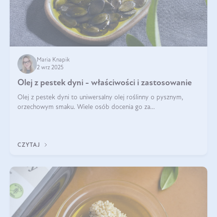
Maria Knapik
2 wrz 2025
Olej z pestek dyni - właściwości i zastosowanie
Olej z pestek dyni to uniwersalny olej roślinny o pysznym,
orzechowym smaku. Wiele osób docenia go za
wszechstronność, bo przydaje się zarówno w kuchni, jak i w
pielęgnacji. Często wykorzystuje się go
CZYTAJ