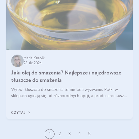
Maria Knapik
28 sie 2024
Jaki olej do smażenia? Najlepsze i najzdrowsze
tłuszcze do smażenia
Wybór tłuszczu do smażenia to nie lada wyzwanie. Półki w
sklepach uginają się od różnorodnych opcji, a producenci kuszą
pięknymi etykietami. Decyzja jest trudna. Jaki olej do smażenia
wybrać? Lepsze b
CZYTAJ
1
2
3
4
5