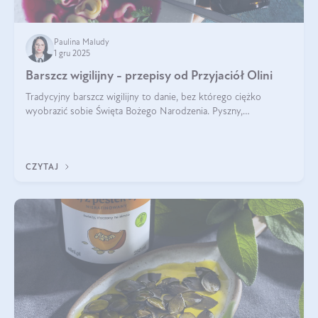
Paulina Maludy
1 gru 2025
Barszcz wigilijny - przepisy od Przyjaciół Olini
Tradycyjny barszcz wigilijny to danie, bez którego ciężko
wyobrazić sobie Święta Bożego Narodzenia. Pyszny,
aromatyczny, esencjonalny, pachnący grzybami, o pięknym
klarownym kolorze. W czym tkwi tajem
CZYTAJ