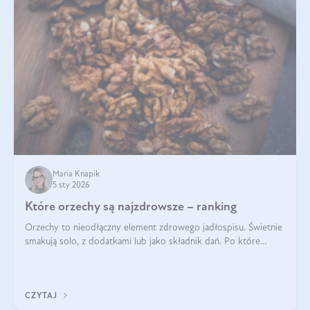
Maria Knapik
5 sty 2026
Które orzechy są najzdrowsze – ranking
Orzechy to nieodłączny element zdrowego jadłospisu. Świetnie
smakują solo, z dodatkami lub jako składnik dań. Po które
orzechy warto sięgać zamiast niezdrowej przekąski? Dowiesz
się z tego tekstu!
CZYTAJ