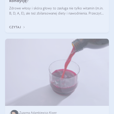
kondycję?
Zdrowe włosy i skóra głowy to zasługa nie tylko witamin (m.in.
B, D, A, E), ale też zbilansowanej diety i nawodnienia. Przeczytaj
nasz artykuł i dowiedz się, które składniki najskuteczniej hamują
wypadanie włosów.
CZYTAJ
Zuzanna Adamkiewicz-Kiwer