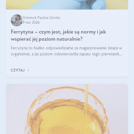
Dietetyk Paulina Górska
9 mar 2026
Ferrytyna – czym jest, jakie są normy i jak
wspierać jej poziom naturalnie?
Ferrytyna to białko odpowiedzialne za magazynowanie żelaza w
organizmie, a jej poziom odzwierciedla zapasy tego pierwiastka.
Warto dowiedzieć się więcej na jej temat, ponieważ niedobór
ferrytyny daje objawy, które mogą utrudniać codzienne
CZYTAJ
funkcjonowanie (