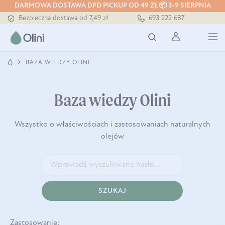
Tłoczony zawsze na zimno
DARMOWA DOSTAWA DPD PICKUP OD 49 ZŁ 📦 3-9 SIERPNIA
Bezpieczna dostawa od 7,49 zł
693 222 687
Darmowa dostawa od 199 zł
Tłoczony zawsze na zimno
BAZA WIEDZY OLINI
Baza wiedzy Olini
Wszystko o właściwościach i zastosowaniach naturalnych
olejów
SZUKAJ
Zastosowanie: