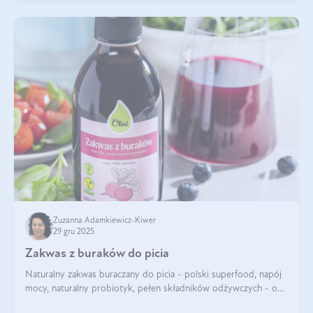
Zuzanna Adamkiewicz-Kiwer
29 gru 2025
Zakwas z buraków do picia
Naturalny zakwas buraczany do picia - polski superfood, napój
mocy, naturalny probiotyk, pełen składników odżywczych - o
zakwasie z buraka mówi się w samych superlatywach. Niektórzy