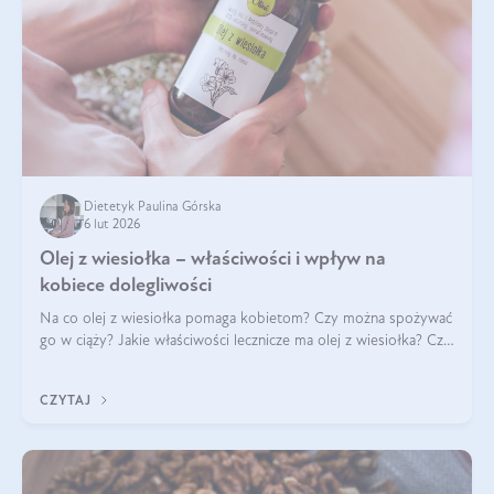
Dietetyk Paulina Górska
6 lut 2026
Olej z wiesiołka – właściwości i wpływ na
kobiece dolegliwości
Na co olej z wiesiołka pomaga kobietom? Czy można spożywać
go w ciąży? Jakie właściwości lecznicze ma olej z wiesiołka? Czy
jego skuteczność potwierdzają badania? Ile trzeba czekać na
efekty? Jaka jes
CZYTAJ