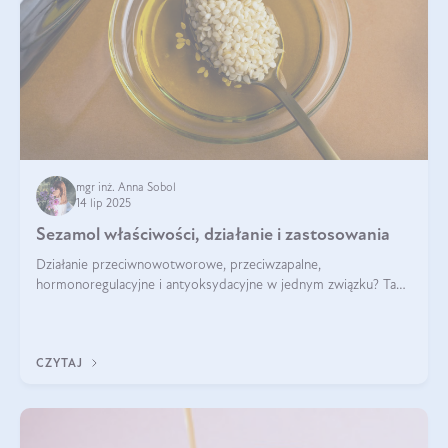
mgr inż. Anna Sobol
14 lip 2025
Sezamol właściwości, działanie i zastosowania
Działanie przeciwnowotworowe, przeciwzapalne,
hormonoregulacyjne i antyoksydacyjne w jednym związku? Tak
— to właśnie natura sezamolu, który obecny jest w oleju
sezamowym. Dowiedz się, dlaczego warto wprowadzić go do
swojej diety — być może to pierwsza ok
CZYTAJ