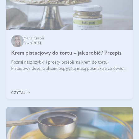
Maria Knapik
8 wrz 2024
Krem pistacjowy do tortu – jak zrobić? Przepis
Poznaj nasz szybki i prosty przepis na krem do tortu!
Pistacjowy deser z aksamitną, gęstą masą posmakuje zarówno
domownikom, jak i gościom. Dzięki niemu każdy kawałek ciasta
będzie prawdziwą ucztą dla
CZYTAJ