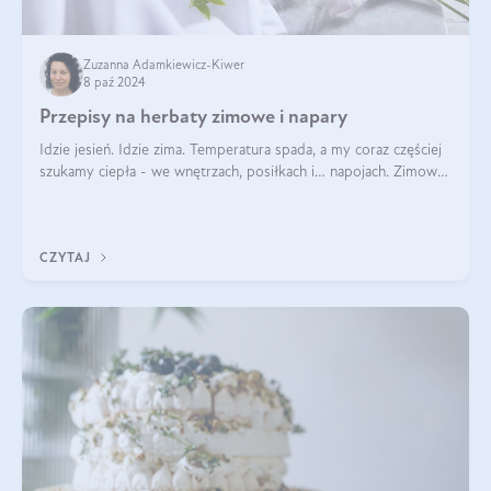
Zuzanna Adamkiewicz-Kiwer
8 paź 2024
Przepisy na herbaty zimowe i napary
Idzie jesień. Idzie zima. Temperatura spada, a my coraz częściej
szukamy ciepła - we wnętrzach, posiłkach i… napojach. Zimowe
herbaty to sposób na odporność, rozgrzewkę i ukojenie. Aby
delektować si
CZYTAJ