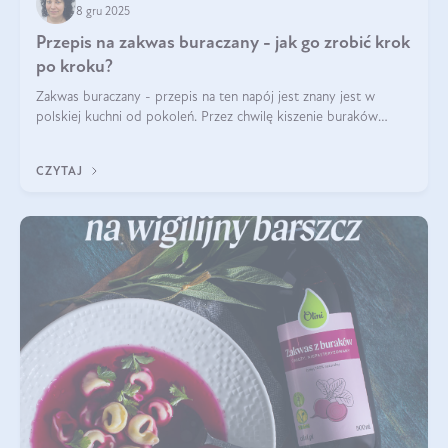
8 gru 2025
Przepis na zakwas buraczany - jak go zrobić krok
po kroku?
Zakwas buraczany - przepis na ten napój jest znany jest w
polskiej kuchni od pokoleń. Przez chwilę kiszenie buraków
czerwonych zostało zapomniane, by w ostatnim czasie powrócić
na fali popularności na
CZYTAJ