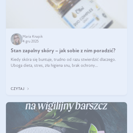
Maria Knapik
4 gru 2025
Stan zapalny skóry – jak sobie z nim poradzić?
Kiedy skóra się buntuje, trudno od razu stwierdzić dlaczego.
Uboga dieta, stres, zła higiena snu, brak ochrony
przeciwsłonecznej – powodów nasilenia stanów zapalnych może
być wiele. Jak poradzić sobie z ich przyczynami i skutkami?
CZYTAJ