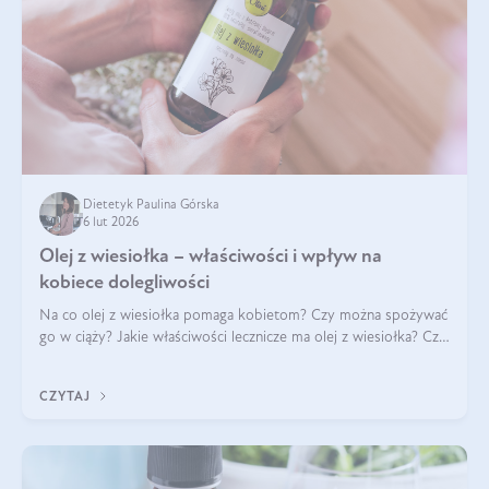
Dietetyk Paulina Górska
6 lut 2026
Olej z wiesiołka – właściwości i wpływ na
kobiece dolegliwości
Na co olej z wiesiołka pomaga kobietom? Czy można spożywać
go w ciąży? Jakie właściwości lecznicze ma olej z wiesiołka? Czy
jego skuteczność potwierdzają badania? Ile trzeba czekać na
efekty? Jaka jes
CZYTAJ