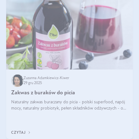
Zuzanna Adamkiewicz-Kiwer
29 gru 2025
Zakwas z buraków do picia
Naturalny zakwas buraczany do picia - polski superfood, napój
mocy, naturalny probiotyk, pełen składników odżywczych - o
zakwasie z buraka mówi się w samych superlatywach. Niektórzy
z Was usłyszeli o
CZYTAJ