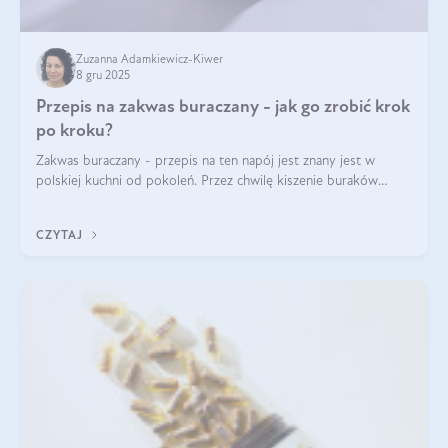
Zuzanna Adamkiewicz-Kiwer
8 gru 2025
Przepis na zakwas buraczany - jak go zrobić krok
po kroku?
Zakwas buraczany - przepis na ten napój jest znany jest w
polskiej kuchni od pokoleń. Przez chwilę kiszenie buraków
czerwonych zostało zapomniane, by w ostatnim czasie powrócić
na fali popularności na
CZYTAJ