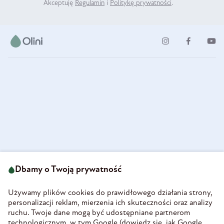
Akceptuję
Regulamin
i
Politykę prywatności
.
ul. Strzegomska 49
693 222 687
58-160 Świebodzice
Dbamy o Twoją prywatność
sklep@olini.pl
Polska
NIP 8860027066
Używamy plików cookies do prawidłowego działania strony,
REGON 890213034
personalizacji reklam, mierzenia ich skuteczności oraz analizy
ruchu. Twoje dane mogą być udostępniane partnerom
INFORMACJE
technologicznym, w tym Google (
dowiedz się, jak Google