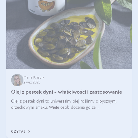
Maria Knapik
2 wrz 2025
Olej z pestek dyni - właściwości i zastosowanie
Olej z pestek dyni to uniwersalny olej roślinny o pysznym,
orzechowym smaku. Wiele osób docenia go za
wszechstronność, bo przydaje się zarówno w kuchni, jak i w
pielęgnacji. Często wykorzystuje się go
CZYTAJ