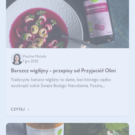
Paulina Maludy
1 gru 2025
Barszcz wigilijny - przepisy od Przyjaciół Olini
Tradycyjny barszcz wigilijny to danie, bez którego ciężko
wyobrazić sobie Święta Bożego Narodzenia. Pyszny,
aromatyczny, esencjonalny, pachnący grzybami, o pięknym
klarownym kolorze. W czym tkwi tajem
CZYTAJ