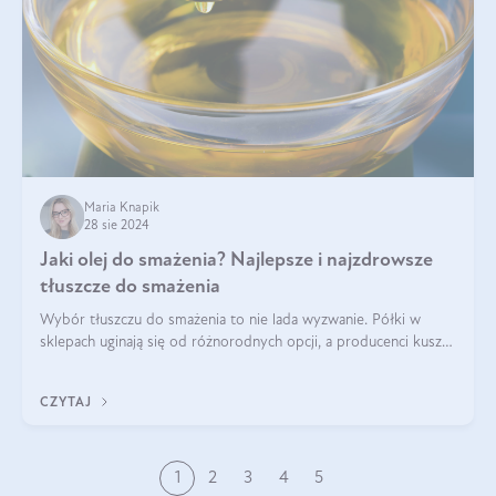
Maria Knapik
28 sie 2024
Jaki olej do smażenia? Najlepsze i najzdrowsze
tłuszcze do smażenia
Wybór tłuszczu do smażenia to nie lada wyzwanie. Półki w
sklepach uginają się od różnorodnych opcji, a producenci kuszą
pięknymi etykietami. Decyzja jest trudna. Jaki olej do smażenia
wybrać? Lepsze b
CZYTAJ
1
2
3
4
5