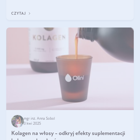
sezamowym. Dowiedz się, dlaczego warto wprowadzić go do
swojej diety — być może to pierwsza ok
CZYTAJ
mgr inż. Anna Sobol
3 kwi 2025
Kolagen na włosy - odkryj efekty suplementacji