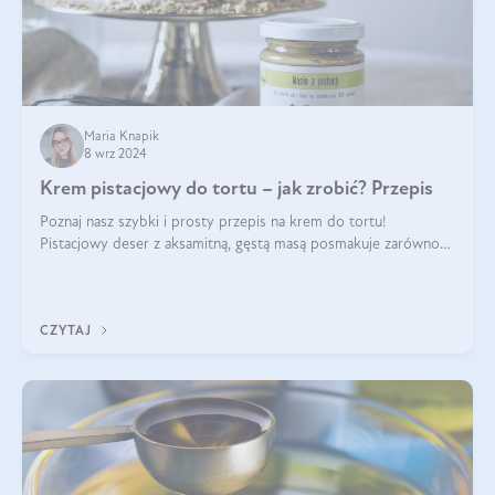
Maria Knapik
8 wrz 2024
Krem pistacjowy do tortu – jak zrobić? Przepis
Poznaj nasz szybki i prosty przepis na krem do tortu!
Pistacjowy deser z aksamitną, gęstą masą posmakuje zarówno
domownikom, jak i gościom. Dzięki niemu każdy kawałek ciasta
będzie prawdziwą ucztą dla
CZYTAJ