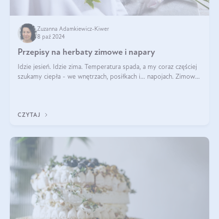
Zuzanna Adamkiewicz-Kiwer
8 paź 2024
Przepisy na herbaty zimowe i napary
Idzie jesień. Idzie zima. Temperatura spada, a my coraz częściej
szukamy ciepła - we wnętrzach, posiłkach i… napojach. Zimowe
herbaty to sposób na odporność, rozgrzewkę i ukojenie. Aby
delektować si
CZYTAJ