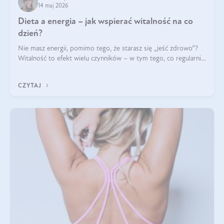
14 maj 2026
Dieta a energia – jak wspierać witalność na co
dzień?
Nie masz energii, pomimo tego, że starasz się „jeść zdrowo”?
Witalność to efekt wielu czynników – w tym tego, co regularnie
ląduje na talerzu. Zapotrzebowanie na składniki odżywcze różni
się w zależności od osoby
CZYTAJ