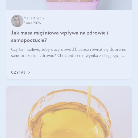
Maria Knapik
3 mar 2026
Jak masa mięśniowa wpływa na zdrowie i
samopoczucie?
Czy to możliwe, żeby duży obwód bicepsa równał się dobremu
samopoczuciu i zdrowiu? Choć jedno nie wynika z drugiego, to
jest między nimi powiązanie – masa mięśniowa może znacznie
poprawić jakość życia. W jaki sposób? W tym wpisie wszystko
CZYTAJ
wyjaśnimy.