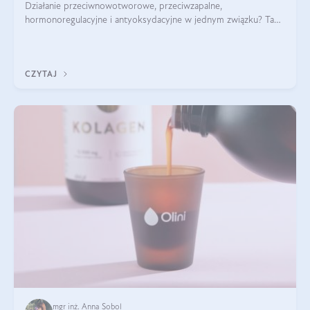
Działanie przeciwnowotworowe, przeciwzapalne,
hormonoregulacyjne i antyoksydacyjne w jednym związku? Tak
— to właśnie natura sezamolu, który obecny jest w oleju
sezamowym. Dowiedz się, dlaczego warto wprowadzić go do
swojej diety — być może to pierwsza ok
CZYTAJ
mgr inż. Anna Sobol