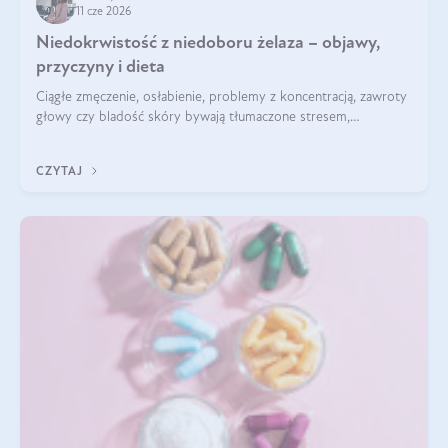
11 cze 2026
Niedokrwistość z niedoboru żelaza – objawy,
przyczyny i dieta
Ciągłe zmęczenie, osłabienie, problemy z koncentracją, zawroty
głowy czy bladość skóry bywają tłumaczone stresem,
przepracowaniem lub niedoborem snu. Tymczasem ich
przyczyną może być niedokrwistość z niedoboru żelaza.
CZYTAJ