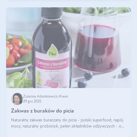
Zuzanna Adamkiewicz-Kiwer
29 gru 2025
Zakwas z buraków do picia
Naturalny zakwas buraczany do picia - polski superfood, napój
mocy, naturalny probiotyk, pełen składników odżywczych - o
zakwasie z buraka mówi się w samych superlatywach. Niektórzy