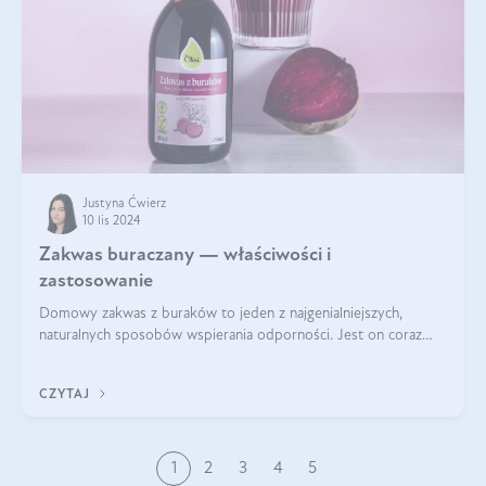
Justyna Ćwierz
10 lis 2024
Zakwas buraczany — właściwości i
zastosowanie
Domowy zakwas z buraków to jeden z najgenialniejszych,
naturalnych sposobów wspierania odporności. Jest on coraz
częstszym elementem diety wielu z Was. Naturalny zakwas
buraczany zachowuje pełnię sw
CZYTAJ
1
2
3
4
5