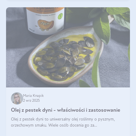
Maria Knapik
2 wrz 2025
Olej z pestek dyni - właściwości i zastosowanie
Olej z pestek dyni to uniwersalny olej roślinny o pysznym,
orzechowym smaku. Wiele osób docenia go za
wszechstronność, bo przydaje się zarówno w kuchni, jak i w