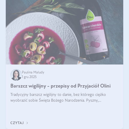
Paulina Maludy
1 gru 2025
Barszcz wigilijny - przepisy od Przyjaciół Olini
Tradycyjny barszcz wigilijny to danie, bez którego ciężko
wyobrazić sobie Święta Bożego Narodzenia. Pyszny,
aromatyczny, esencjonalny, pachnący grzybami, o pięknym
klarownym kolorze. W czym tkwi tajem
CZYTAJ