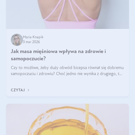
Maria Knapik
3 mar 2026
Jak masa mięśniowa wpływa na zdrowie i
samopoczucie?
Czy to możliwe, żeby duży obwód bicepsa równał się dobremu
samopoczuciu i zdrowiu? Choć jedno nie wynika z drugiego, to
jest między nimi powiązanie – masa mięśniowa może znacznie
poprawić jakość życia. W jaki sposób? W tym wpisie wszystko
CZYTAJ
wyjaśnimy.