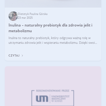
Dietetyk Paulina Górska
23 mar 2025
Inulina - naturalny prebiotyk dla zdrowia jelit i
metabolizmu
Inulina to naturalny prebiotyk, który odgrywa ważną rolę w
utrzymaniu zdrowia jelit i wspieraniu metabolizmu. Dzięki swoim
właściwościom wspomaga rozwój dobroczynnych bakterii
jelitowych, co ma pozy
CZYTAJ