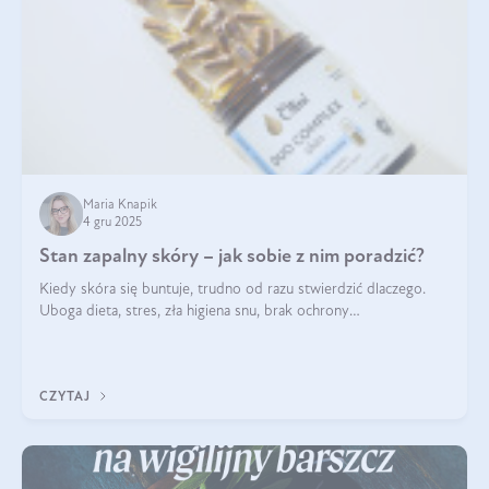
Maria Knapik
4 gru 2025
Stan zapalny skóry – jak sobie z nim poradzić?
Kiedy skóra się buntuje, trudno od razu stwierdzić dlaczego.
Uboga dieta, stres, zła higiena snu, brak ochrony
przeciwsłonecznej – powodów nasilenia stanów zapalnych może
być wiele. Jak poradzić sobie z ich przyczynami i skutkami?
CZYTAJ