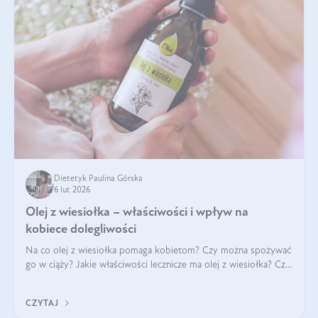
Dietetyk Paulina Górska
6 lut 2026
Olej z wiesiołka – właściwości i wpływ na
kobiece dolegliwości
Na co olej z wiesiołka pomaga kobietom? Czy można spożywać
go w ciąży? Jakie właściwości lecznicze ma olej z wiesiołka? Czy
jego skuteczność potwierdzają badania? Ile trzeba czekać na
efekty? Jaka jes
CZYTAJ