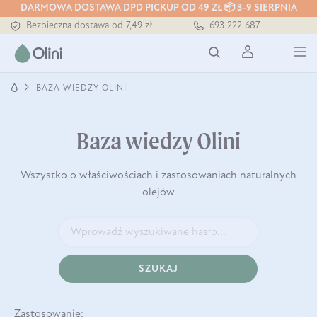
DARMOWA DOSTAWA DPD PICKUP OD 49 ZŁ 📦 3-9 SIERPNIA
Bezpieczna dostawa od 7,49 zł
693 222 687
Darmowa dostawa od 199 zł
Tłoczony zawsze na zimno
BAZA WIEDZY OLINI
Baza wiedzy Olini
Wszystko o właściwościach i zastosowaniach naturalnych
olejów
SZUKAJ
Zastosowanie: