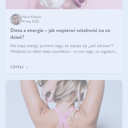
Maria Knapik
14 maj 2026
Dieta a energia – jak wspierać witalność na co
dzień?
Nie masz energii, pomimo tego, że starasz się „jeść zdrowo”?
Witalność to efekt wielu czynników – w tym tego, co regularnie
ląduje na talerzu. Zapotrzebowanie na składniki odżywcze różni
się w zależności od osoby
CZYTAJ