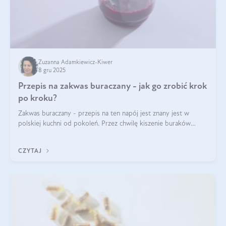
Zuzanna Adamkiewicz-Kiwer
8 gru 2025
Przepis na zakwas buraczany - jak go zrobić krok
po kroku?
Zakwas buraczany - przepis na ten napój jest znany jest w
polskiej kuchni od pokoleń. Przez chwilę kiszenie buraków
czerwonych zostało zapomniane, by w ostatnim czasie powrócić
na fali popularności na
CZYTAJ