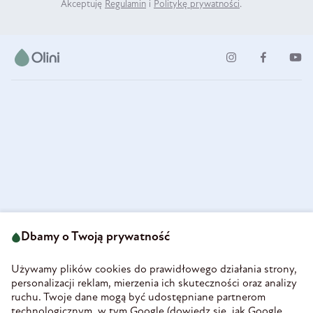
Akceptuję
Regulamin
i
Politykę prywatności
.
ul. Strzegomska 49
693 222 687
58-160 Świebodzice
Dbamy o Twoją prywatność
sklep@olini.pl
Polska
NIP 8860027066
Używamy plików cookies do prawidłowego działania strony,
REGON 890213034
personalizacji reklam, mierzenia ich skuteczności oraz analizy
ruchu. Twoje dane mogą być udostępniane partnerom
INFORMACJE
technologicznym, w tym Google (
dowiedz się, jak Google