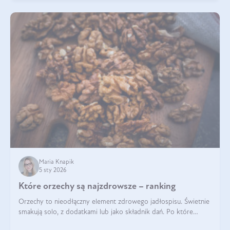
Maria Knapik
5 sty 2026
Które orzechy są najzdrowsze – ranking
Orzechy to nieodłączny element zdrowego jadłospisu. Świetnie
smakują solo, z dodatkami lub jako składnik dań. Po które
orzechy warto sięgać zamiast niezdrowej przekąski? Dowiesz