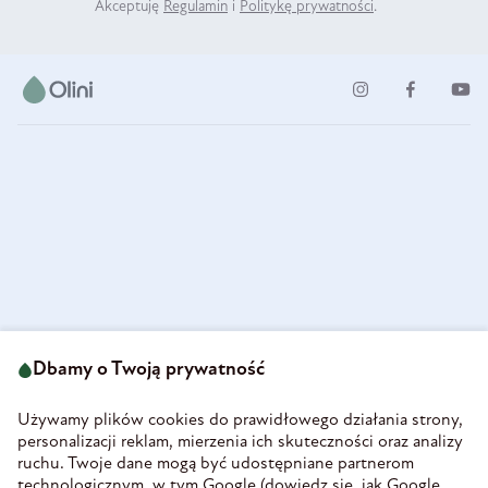
Akceptuję
Regulamin
i
Politykę prywatności
.
ul. Strzegomska 49
693 222 687
58-160 Świebodzice
Dbamy o Twoją prywatność
sklep@olini.pl
Polska
NIP 8860027066
Używamy plików cookies do prawidłowego działania strony,
REGON 890213034
personalizacji reklam, mierzenia ich skuteczności oraz analizy
ruchu. Twoje dane mogą być udostępniane partnerom
INFORMACJE
technologicznym, w tym Google (
dowiedz się, jak Google