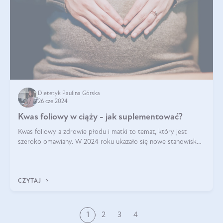
Dietetyk Paulina Górska
26 cze 2024
Kwas foliowy w ciąży - jak suplementować?
Kwas foliowy a zdrowie płodu i matki to temat, który jest
szeroko omawiany. W 2024 roku ukazało się nowe stanowisko
Polskiego Towarzystwa Ginekologów i Położników (PTGiP)
dotyczące stosowania kwasu
CZYTAJ
1
2
3
4