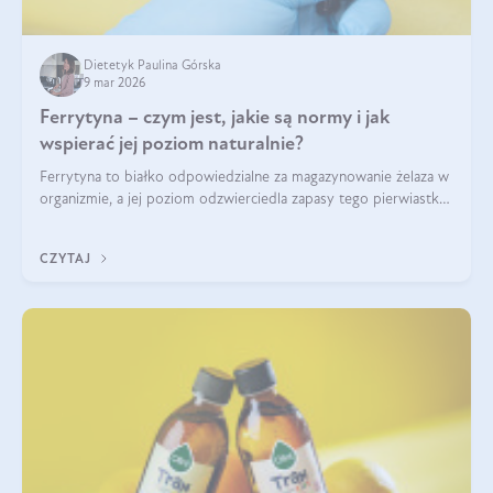
Dietetyk Paulina Górska
9 mar 2026
Ferrytyna – czym jest, jakie są normy i jak
wspierać jej poziom naturalnie?
Ferrytyna to białko odpowiedzialne za magazynowanie żelaza w
organizmie, a jej poziom odzwierciedla zapasy tego pierwiastka.
Warto dowiedzieć się więcej na jej temat, ponieważ niedobór
ferrytyny daje objawy, które mogą utrudniać codzienne
CZYTAJ
funkcjonowanie (