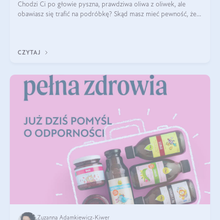
Chodzi Ci po głowie pyszna, prawdziwa oliwa z oliwek, ale
obawiasz się trafić na podróbkę? Skąd masz mieć pewność, że
produkt, który kupujesz, powstał z owoców z oliwnych gajów?
A do tego jest śwież
CZYTAJ
Zuzanna Adamkiewicz-Kiwer