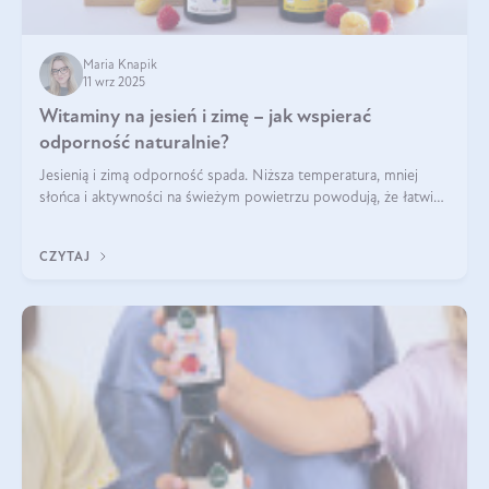
Maria Knapik
11 wrz 2025
Witaminy na jesień i zimę – jak wspierać
odporność naturalnie?
Jesienią i zimą odporność spada. Niższa temperatura, mniej
słońca i aktywności na świeżym powietrzu powodują, że łatwiej
się przeziębiamy. Dlatego szczególnie w tym okresie
powinniśmy wspierać układ immunologiczny. Co warto
CZYTAJ
suplementować jesienią i zimą?