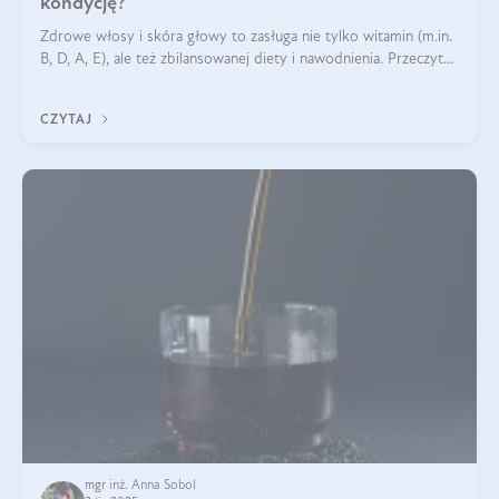
kondycję?
Zdrowe włosy i skóra głowy to zasługa nie tylko witamin (m.in.
B, D, A, E), ale też zbilansowanej diety i nawodnienia. Przeczytaj
nasz artykuł i dowiedz się, które składniki najskuteczniej hamują
wypadanie włosów.
CZYTAJ
mgr inż. Anna Sobol