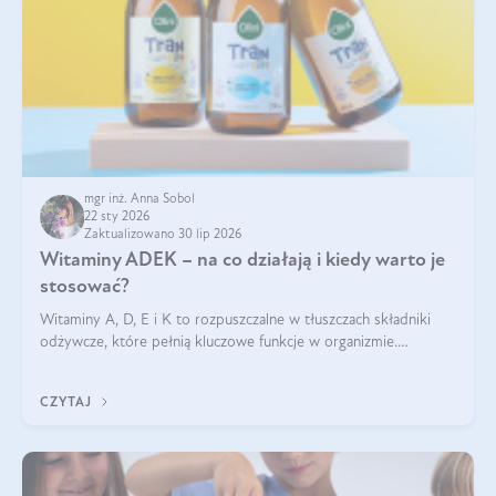
mgr inż. Anna Sobol
22 sty 2026
Zaktualizowano 30 lip 2026
Witaminy ADEK – na co działają i kiedy warto je
stosować?
Witaminy A, D, E i K to rozpuszczalne w tłuszczach składniki
odżywcze, które pełnią kluczowe funkcje w organizmie.
Wspierają zdrowie skóry i wzroku, odporność, prawidłową
krzepliwość krwi oraz mineralizację kości.
CZYTAJ