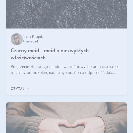
Maria Knapik
4 sie 2024
Czarny miód - miód o niezwykłych
właściwościach
Połączenie złocistego miodu i wartościowych ziaren czarnuszki
to znany od pokoleń, naturalny sposób na odporność. Jak
smakuje czarny miód? Z czego jest zrobiony? Do czego można
go wykorzystać? Wszys
CZYTAJ