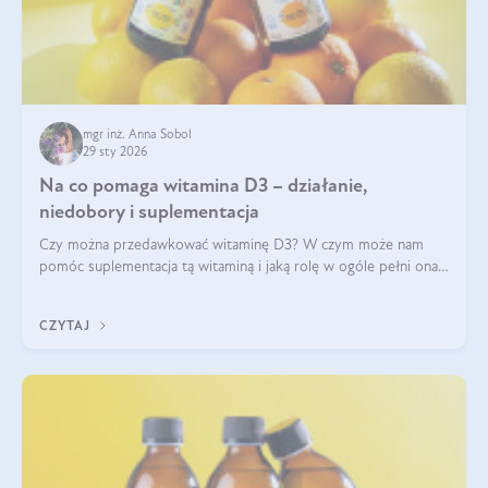
mgr inż. Anna Sobol
29 sty 2026
Na co pomaga witamina D3 – działanie,
niedobory i suplementacja
Czy można przedawkować witaminę D3? W czym może nam
pomóc suplementacja tą witaminą i jaką rolę w ogóle pełni ona
w naszym ciele? Powszechnie wiadomo, że jej przyjmowanie
zalecane jest jesienią i zimą, ale czy wiesz, dlaczego warto to
CZYTAJ
robić?