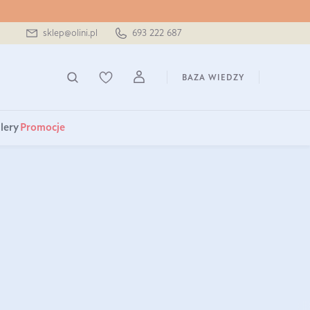
sklep@olini.pl
693 222 687
BAZA WIEDZY
lery
Promocje