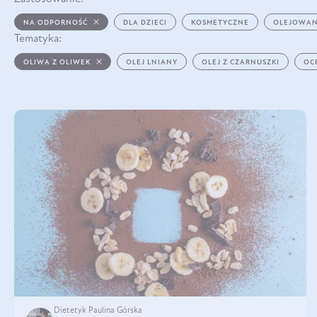
NA ODPORNOŚĆ
DLA DZIECI
KOSMETYCZNE
OLEJOWAN
Tematyka:
OLIWA Z OLIWEK
OLEJ LNIANY
OLEJ Z CZARNUSZKI
OC
Dietetyk Paulina Górska