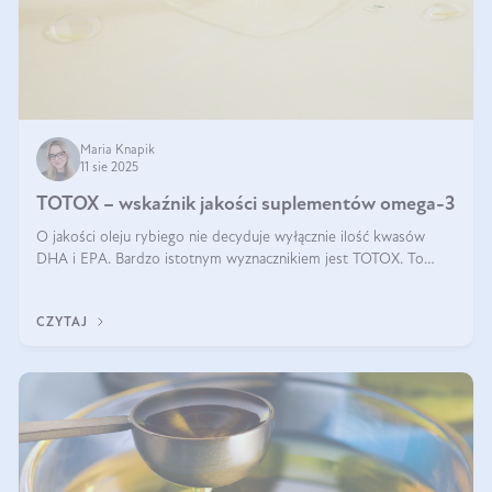
Maria Knapik
11 sie 2025
TOTOX – wskaźnik jakości suplementów omega-3
O jakości oleju rybiego nie decyduje wyłącznie ilość kwasów
DHA i EPA. Bardzo istotnym wyznacznikiem jest TOTOX. To
wskaźnik, który pokazuje skuteczność, świeżość oraz
bezpieczeństwo suplementu?
CZYTAJ