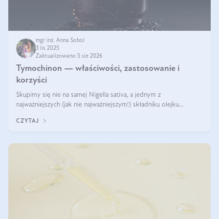
mgr inż. Anna Sobol
3 lis 2025
Zaktualizowano 5 sie 2026
Tymochinon — właściwości, zastosowanie i
korzyści
Skupimy się nie na samej Nigella sativa, a jednym z
najważniejszych (jak nie najważniejszym!) składniku olejku
eterycznego z czarnuszki: tymochinonie.
CZYTAJ