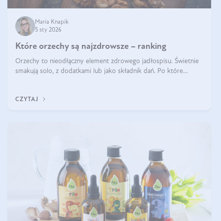
Maria Knapik
5 sty 2026
Które orzechy są najzdrowsze – ranking
Orzechy to nieodłączny element zdrowego jadłospisu. Świetnie
smakują solo, z dodatkami lub jako składnik dań. Po które
orzechy warto sięgać zamiast niezdrowej przekąski? Dowiesz się
z tego tekstu!
CZYTAJ