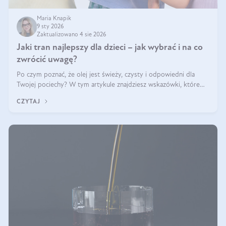
Maria Knapik
9 sty 2026
Zaktualizowano 4 sie 2026
Jaki tran najlepszy dla dzieci – jak wybrać i na co
zwrócić uwagę?
Po czym poznać, że olej jest świeży, czysty i odpowiedni dla
Twojej pociechy? W tym artykule znajdziesz wskazówki, które
pomogą wybrać najlepszy tran dla dzieci.
CZYTAJ