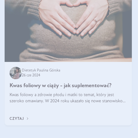
Dietetyk Paulina Górska
26 cze 2024
Kwas foliowy w ciąży - jak suplementować?
Kwas foliowy a zdrowie płodu i matki to temat, który jest
szeroko omawiany. W 2024 roku ukazało się nowe stanowisko
Polskiego Towarzystwa Ginekologów i Położników (PTGiP)
dotyczące stosowania kwasu
CZYTAJ