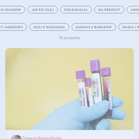
IE WŁOSÓW
JAK PIĆ OLEJ
PIELĘGNACJA
NA PREZENT
ARO
ET JABŁKOWY
OLEJ Z WIESIOŁKA
ZAKWAS Z BURAKÓW
MASŁA I 
70 artykułów
Dietetyk Paulina Górska