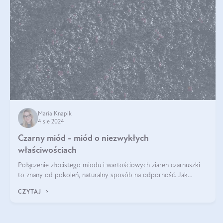
Maria Knapik
4 sie 2024
Czarny miód - miód o niezwykłych
właściwościach
Połączenie złocistego miodu i wartościowych ziaren czarnuszki
to znany od pokoleń, naturalny sposób na odporność. Jak
smakuje czarny miód? Z czego jest zrobiony? Do czego można
CZYTAJ
go wykorzystać? Wszys