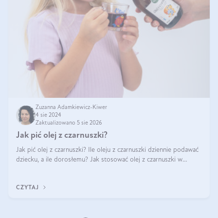
Zuzanna Adamkiewicz-Kiwer
4 sie 2024
Zaktualizowano 5 sie 2026
Jak pić olej z czarnuszki?
Jak pić olej z czarnuszki? Ile oleju z czarnuszki dziennie podawać
dziecku, a ile dorosłemu? Jak stosować olej z czarnuszki w
pielęgnacji? Jak powinno wyglądać dawkowanie oleju z
czarnuszki? Kto nie p
CZYTAJ