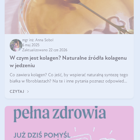
mgr inż. Anna Sobol
6 maj 2025
Zaktualizowano 22 cze 2026
W czym jest kolagen? Naturalne źródła kolagenu
w jedzeniu
Co zawiera kolagen? Co jeść, by wspierać naturalną syntezę tego
białka w fibroblastach? Na te i inne pytania poznasz odpowiedź
w tym artykule.
CZYTAJ