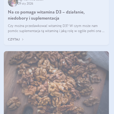
29 sty 2026
Na co pomaga witamina D3 – działanie,
niedobory i suplementacja
Czy można przedawkować witaminę D3? W czym może nam
pomóc suplementacja tą witaminą i jaką rolę w ogóle pełni ona w
naszym ciele? Powszechnie wiadomo, że jej przyjmowanie
CZYTAJ
zalecane jest jesienią i zimą, ale czy wiesz, dlaczego warto to
robić?