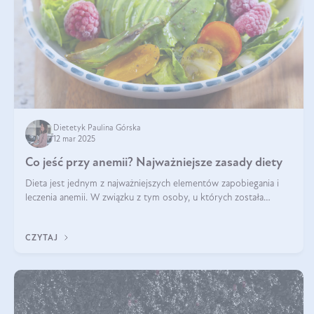
Dietetyk Paulina Górska
12 mar 2025
Co jeść przy anemii? Najważniejsze zasady diety
Dieta jest jednym z najważniejszych elementów zapobiegania i
leczenia anemii. W związku z tym osoby, u których została
zdiagnozowana, powinny wiedzieć, jakie produkty włączyć do
diety, a których lep
CZYTAJ