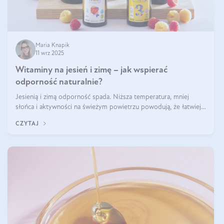
Maria Knapik
11 wrz 2025
Witaminy na jesień i zimę – jak wspierać
odporność naturalnie?
Jesienią i zimą odporność spada. Niższa temperatura, mniej
słońca i aktywności na świeżym powietrzu powodują, że łatwiej
się przeziębiamy. Dlatego szczególnie w tym okresie powinniśmy
CZYTAJ
wspierać układ immunologiczny. Co warto suplementować
jesienią i zimą?