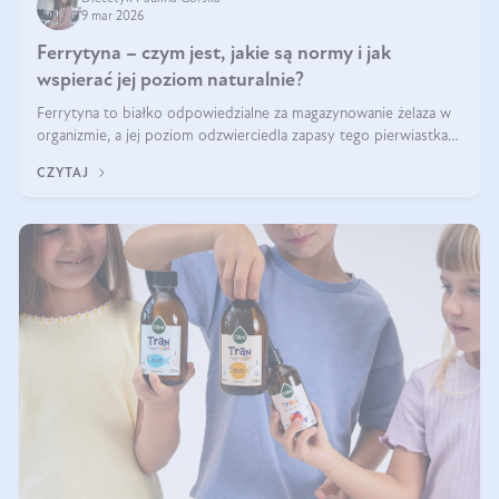
9 mar 2026
Ferrytyna – czym jest, jakie są normy i jak
wspierać jej poziom naturalnie?
Ferrytyna to białko odpowiedzialne za magazynowanie żelaza w
organizmie, a jej poziom odzwierciedla zapasy tego pierwiastka.
Warto dowiedzieć się więcej na jej temat, ponieważ niedobór
CZYTAJ
ferrytyny daje objawy, które mogą utrudniać codzienne
funkcjonowanie (