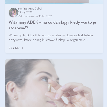
mgr inż. Anna Sobol
22 sty 2026
Zaktualizowano 30 lip 2026
Witaminy ADEK – na co działają i kiedy warto je
stosować?
Witaminy A, D, E i K to rozpuszczalne w tłuszczach składniki
odżywcze, które pełnią kluczowe funkcje w organizmie.
Wspierają zdrowie skóry i wzroku, odporność, prawidłową
CZYTAJ
krzepliwość krwi oraz mineralizację kości.