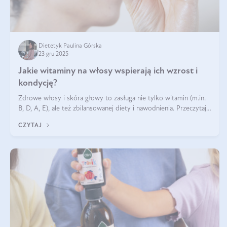
Dietetyk Paulina Górska
23 gru 2025
Jakie witaminy na włosy wspierają ich wzrost i
kondycję?
Zdrowe włosy i skóra głowy to zasługa nie tylko witamin (m.in.
B, D, A, E), ale też zbilansowanej diety i nawodnienia. Przeczytaj
nasz artykuł i dowiedz się, które składniki najskuteczniej hamują
CZYTAJ
wypadanie włosów.