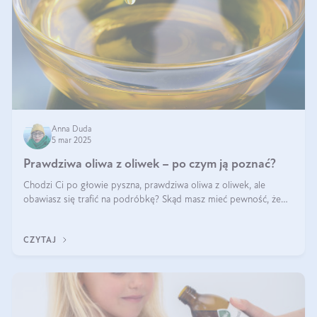
Anna Duda
5 mar 2025
Prawdziwa oliwa z oliwek – po czym ją poznać?
Chodzi Ci po głowie pyszna, prawdziwa oliwa z oliwek, ale
obawiasz się trafić na podróbkę? Skąd masz mieć pewność, że
produkt, który kupujesz, powstał z owoców z oliwnych gajów?
A do tego jest śwież
CZYTAJ