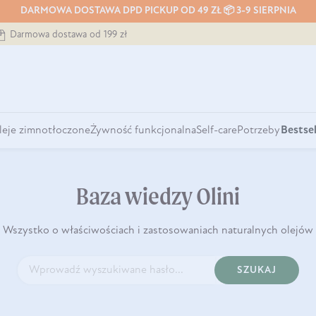
DARMOWA DOSTAWA DPD PICKUP OD 49 ZŁ 📦 3-9 SIERPNIA
Darmowa dostawa od 199 zł
leje zimnotłoczone
Żywność funkcjonalna
Self-care
Potrzeby
Bestsel
Baza wiedzy Olini
Wszystko o właściwościach i zastosowaniach naturalnych olejów
SZUKAJ