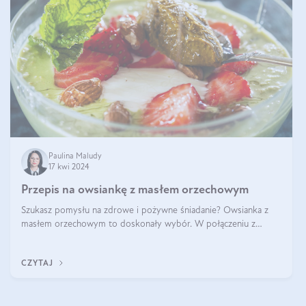
Paulina Maludy
17 kwi 2024
Przepis na owsiankę z masłem orzechowym
Szukasz pomysłu na zdrowe i pożywne śniadanie? Owsianka z
masłem orzechowym to doskonały wybór. W połączeniu z
dodatkami takimi jak banany, orzechy i syrop klonowy, stworzy
idealną kombinację smaków o
CZYTAJ