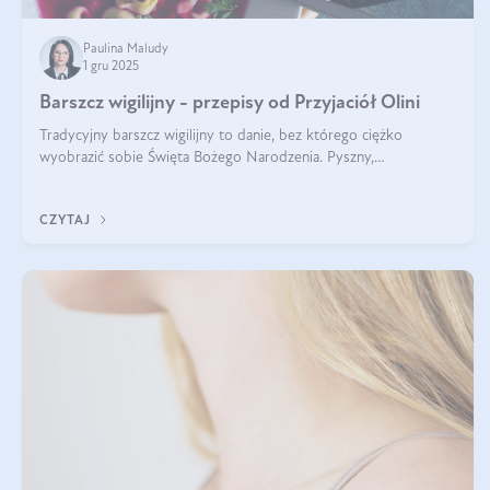
Paulina Maludy
1 gru 2025
Barszcz wigilijny - przepisy od Przyjaciół Olini
Tradycyjny barszcz wigilijny to danie, bez którego ciężko
wyobrazić sobie Święta Bożego Narodzenia. Pyszny,
aromatyczny, esencjonalny, pachnący grzybami, o pięknym
klarownym kolorze. W czym tkwi tajem
CZYTAJ