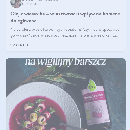
6 lut 2026
Olej z wiesiołka – właściwości i wpływ na kobiece
dolegliwości
Na co olej z wiesiołka pomaga kobietom? Czy można spożywać
go w ciąży? Jakie właściwości lecznicze ma olej z wiesiołka? Czy
jego skuteczność potwierdzają badania? Ile trzeba czekać na
CZYTAJ
efekty? Jaka jes