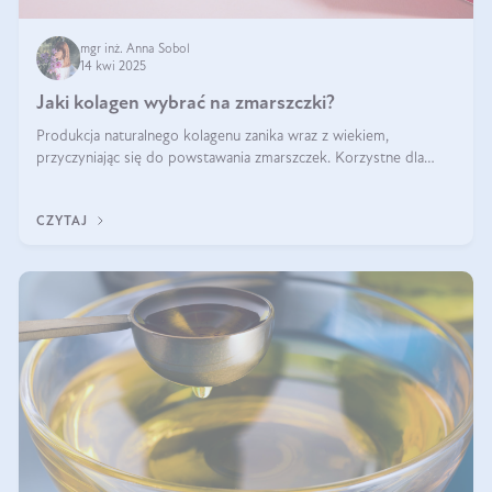
mgr inż. Anna Sobol
14 kwi 2025
Jaki kolagen wybrać na zmarszczki?
Produkcja naturalnego kolagenu zanika wraz z wiekiem,
przyczyniając się do powstawania zmarszczek. Korzystne dla
skóry efekty stosowania kolagenu w formie preparatów
doustnych potwierdzone zostały przez badania naukowe.
CZYTAJ