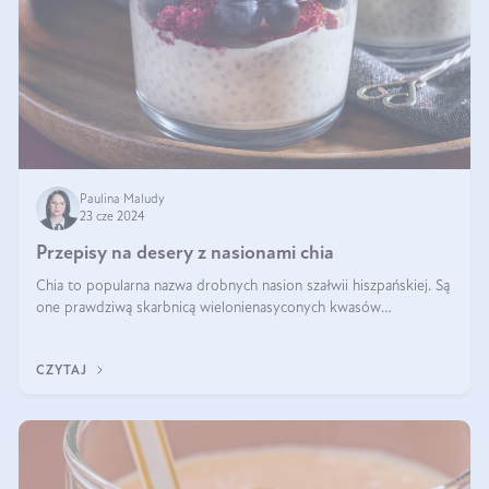
Paulina Maludy
23 cze 2024
Przepisy na desery z nasionami chia
Chia to popularna nazwa drobnych nasion szałwii hiszpańskiej. Są
one prawdziwą skarbnicą wielonienasyconych kwasów
tłuszczowych, białka, witamin i minerałów. W ostatnich latach ich
stosowanie stało si
CZYTAJ