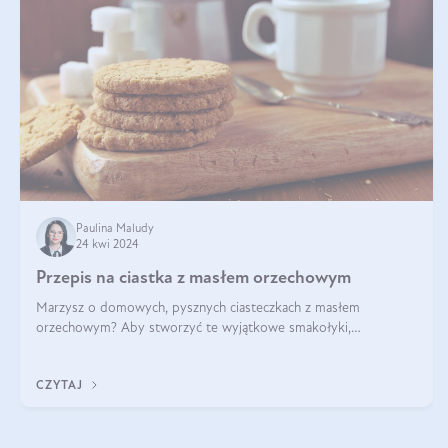
Paulina Maludy
24 kwi 2024
Przepis na ciastka z masłem orzechowym
Marzysz o domowych, pysznych ciasteczkach z masłem
orzechowym? Aby stworzyć te wyjątkowe smakołyki,
potrzebujesz kilku prostych składników takich jak masło
orzechowe, jajko, kawałki orzechów, mąka psz
CZYTAJ