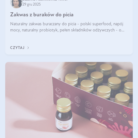
29 gru 2025
Zakwas z buraków do picia
Naturalny zakwas buraczany do picia - polski superfood, napój
mocy, naturalny probiotyk, pełen składników odżywczych - o
zakwasie z buraka mówi się w samych superlatywach. Niektórzy
z Was usłyszeli o
CZYTAJ