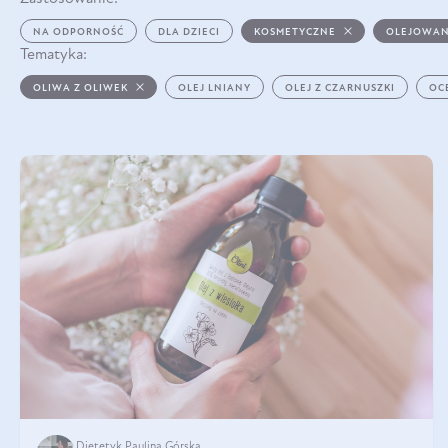
NA ODPORNOŚĆ
DLA DZIECI
KOSMETYCZNE
OLEJOWAN
Tematyka:
OLIWA Z OLIWEK
OLEJ LNIANY
OLEJ Z CZARNUSZKI
OC
Dietetyk Paulina Górska