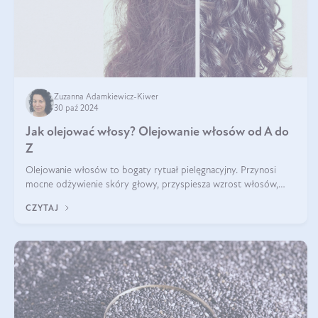
Zuzanna Adamkiewicz-Kiwer
30 paź 2024
Jak olejować włosy? Olejowanie włosów od A do
Z
Olejowanie włosów to bogaty rytuał pielęgnacyjny. Przynosi
mocne odżywienie skóry głowy, przyspiesza wzrost włosów,
wspiera przy walce z łupieżem i ŁZS, zamyka nawilżenie we
CZYTAJ
wnętrzu włosa. Brzmi ekskl