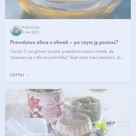
Anna Duda
5 mar 2025
Prawdziwa oliwa z oliwek – po czym ją poznać?
Chodzi Ci po głowie pyszna, prawdziwa oliwa z oliwek, ale
obawiasz się trafić na podróbkę? Skąd masz mieć pewność, że
produkt, który kupujesz, powstał z owoców z oliwnych gajów?
A do tego jest śwież
CZYTAJ