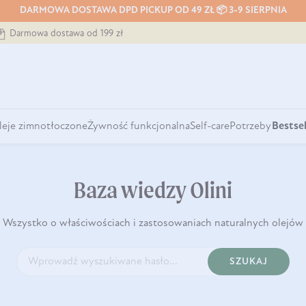
DARMOWA DOSTAWA DPD PICKUP OD 49 ZŁ 📦 3-9 SIERPNIA
Darmowa dostawa od 199 zł
leje zimnotłoczone
Żywność funkcjonalna
Self-care
Potrzeby
Bestsel
Baza wiedzy Olini
Wszystko o właściwościach i zastosowaniach naturalnych olejów
SZUKAJ