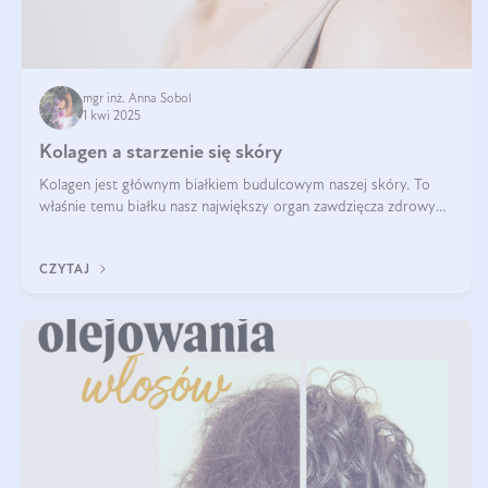
mgr inż. Anna Sobol
1 kwi 2025
Kolagen a starzenie się skóry
Kolagen jest głównym białkiem budulcowym naszej skóry. To
właśnie temu białku nasz największy organ zawdzięcza zdrowy
wygląd, odpowiednie nawilżenie i prawidłowe funkcjonowanie.tt
CZYTAJ