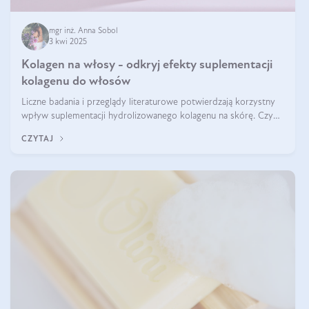
mgr inż. Anna Sobol
3 kwi 2025
Kolagen na włosy - odkryj efekty suplementacji
kolagenu do włosów
Liczne badania i przeglądy literaturowe potwierdzają korzystny
wpływ suplementacji hydrolizowanego kolagenu na skórę. Czy
tak samo jest w przypadku włosów?
CZYTAJ