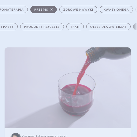
ROMATERAPIA
PRZEPIS
ZDROWE NAWYKI
KWASY OMEGA
 I PASTY
PRODUKTY PSZCZELE
TRAN
OLEJE DLA ZWIERZĄT
Zuzanna Adamkiewicz-Kiwer