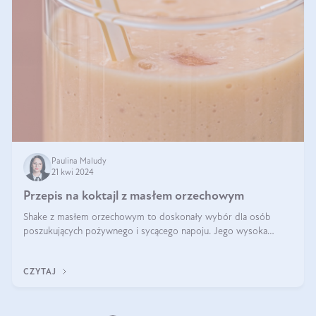
Paulina Maludy
21 kwi 2024
Przepis na koktajl z masłem orzechowym
Shake z masłem orzechowym to doskonały wybór dla osób
poszukujących pożywnego i sycącego napoju. Jego wysoka
zawartość białka sprawia, że jest idealnym uzupełnieniem diety,
szczególnie dla osób aktywn
CZYTAJ