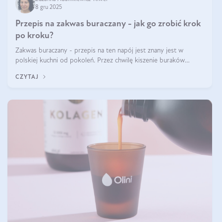
8 gru 2025
Przepis na zakwas buraczany - jak go zrobić krok
po kroku?
Zakwas buraczany - przepis na ten napój jest znany jest w
polskiej kuchni od pokoleń. Przez chwilę kiszenie buraków
czerwonych zostało zapomniane, by w ostatnim czasie powrócić
CZYTAJ
na fali popularności na