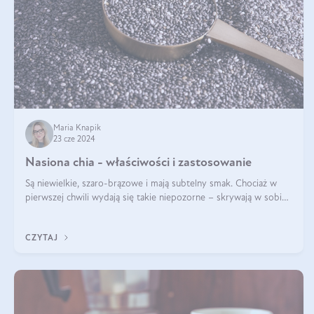
Maria Knapik
23 cze 2024
Nasiona chia - właściwości i zastosowanie
Są niewielkie, szaro-brązowe i mają subtelny smak. Chociaż w
pierwszej chwili wydają się takie niepozorne – skrywają w sobie
wiele cennych właściwości. Nasion chia nie brakuje w dietach
celebrytów, sp
CZYTAJ