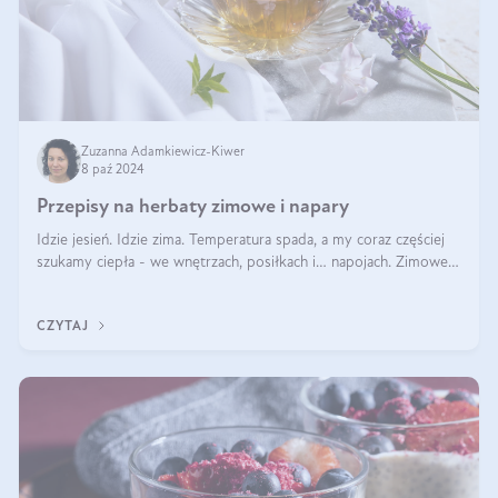
Zuzanna Adamkiewicz-Kiwer
8 paź 2024
Przepisy na herbaty zimowe i napary
Idzie jesień. Idzie zima. Temperatura spada, a my coraz częściej
szukamy ciepła - we wnętrzach, posiłkach i… napojach. Zimowe
herbaty to sposób na odporność, rozgrzewkę i ukojenie. Aby
delektować si
CZYTAJ