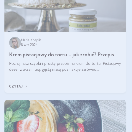
Maria Knapik
8 wrz 2024
Krem pistacjowy do tortu – jak zrobić? Przepis
Poznaj nasz szybki i prosty przepis na krem do tortu! Pistacjowy
deser z aksamitną, gęstą masą posmakuje zarówno
domownikom, jak i gościom. Dzięki niemu każdy kawałek ciasta
będzie prawdziwą ucztą dla
CZYTAJ