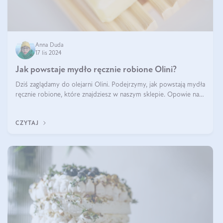
Anna Duda
17 lis 2024
Jak powstaje mydło ręcznie robione Olini?
Dziś zaglądamy do olejarni Olini. Podejrzymy, jak powstają mydła
ręcznie robione, które znajdziesz w naszym sklepie. Opowie nam
o tym Ela, do której należy produkcja mydła w Olini.
CZYTAJ