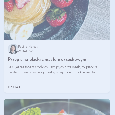
Paulina Maludy
28 kwi 2024
Przepis na placki z masłem orzechowym
Jeśli jesteś fanem słodkich i sycących przekąsek, to placki z
masłem orzechowym są idealnym wyborem dla Ciebie! Te
pyszne placuszki, idealne na śniadanie lub podwieczorek z
pewnością dostarczą Ci ener
CZYTAJ