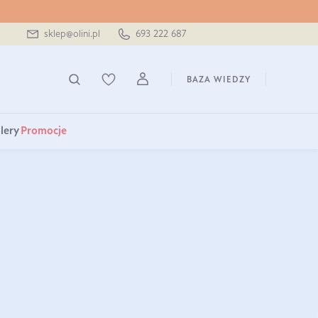
sklep@olini.pl
693 222 687
BAZA WIEDZY
lery
Promocje