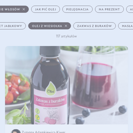
IE WŁOSÓW
JAK PIĆ OLEJ
PIELĘGNACJA
NA PREZENT
A
ET JABŁKOWY
OLEJ Z WIESIOŁKA
ZAKWAS Z BURAKÓW
MASŁA
117 artykułów
Zuzanna Adamkiewicz-Kiwer