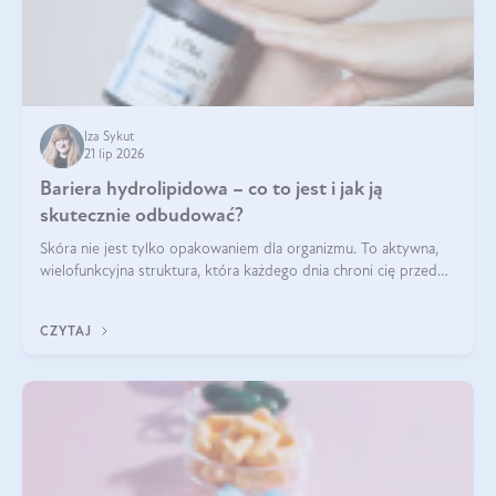
Iza Sykut
21 lip 2026
Bariera hydrolipidowa – co to jest i jak ją
skutecznie odbudować?
Skóra nie jest tylko opakowaniem dla organizmu. To aktywna,
wielofunkcyjna struktura, która każdego dnia chroni cię przed
utratą wody, wahaniami temperatury i czynnikami
środowiskowymi. Jednym z jej kluczowych elementów jest
CZYTAJ
bariera hydrolipidowa.