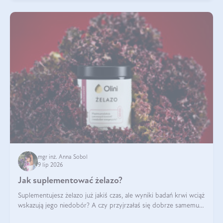
mgr inż. Anna Sobol
9 lip 2026
Jak suplementować żelazo?
Suplementujesz żelazo już jakiś czas, ale wyniki badań krwi wciąż
wskazują jego niedobór? A czy przyjrzałaś się dobrze samemu
sposobowi suplementacji tego mikroelementu? Dowiedz się, jak