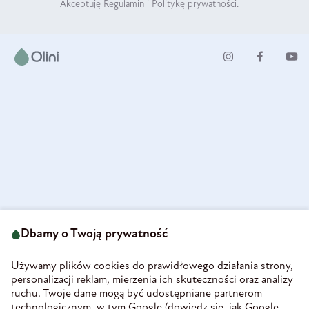
Akceptuję
Regulamin
i
Politykę prywatności
.
ul. Strzegomska 49
693 222 687
58-160 Świebodzice
Dbamy o Twoją prywatność
sklep@olini.pl
Polska
NIP 8860027066
Używamy plików cookies do prawidłowego działania strony,
REGON 890213034
personalizacji reklam, mierzenia ich skuteczności oraz analizy
ruchu. Twoje dane mogą być udostępniane partnerom
INFORMACJE
technologicznym, w tym Google (
dowiedz się, jak Google