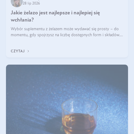
28 lip 2026
Jakie żelazo jest najlepsze i najlepiej się
wchłania?
Wybór suplementu z żelazem może wydawać się prosty – do
momentu, gdy spojrzysz na liczbę dostępnych form i składów.
Lepszy będzie bisglicynian, czy siarczan? Co wpływa na
wchłanianie żelaza i jakie dodatkowe składniki powinien
CZYTAJ
zawierać suplement?