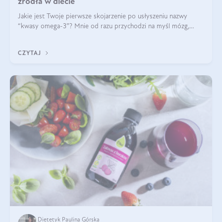
źródła w diecie
Jakie jest Twoje pierwsze skojarzenie po usłyszeniu nazwy
“kwasy omega-3”? Mnie od razu przychodzi na myśl mózg,
wsparcie układu nerwowego i zdrowie skóry. W tym artykule
skupimy się głównie na dwóch kwasach z tej rodziny: DHA oraz
CZYTAJ
EPA.
Dietetyk Paulina Górska