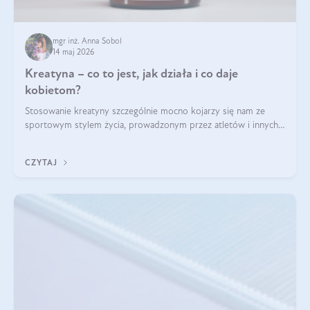
mgr inż. Anna Sobol
14 maj 2026
Kreatyna – co to jest, jak działa i co daje
kobietom?
Stosowanie kreatyny szczególnie mocno kojarzy się nam ze
sportowym stylem życia, prowadzonym przez atletów i innych
miłośników aktywności fizycznej. Nie bez powodu: faktycznie,
ten naturalny metabolit aminokwasów poprawia wydolność i
CZYTAJ
zwiększa masę