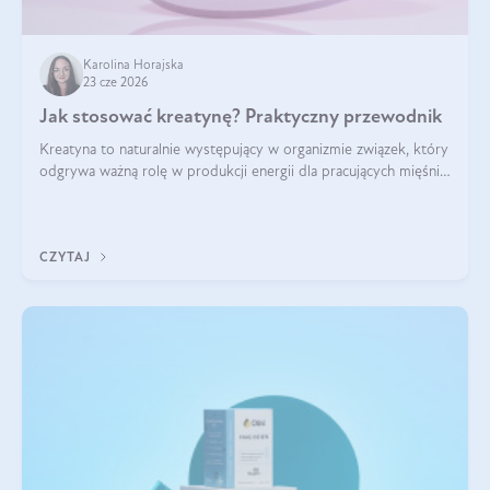
Karolina Horajska
23 cze 2026
Jak stosować kreatynę? Praktyczny przewodnik
Kreatyna to naturalnie występujący w organizmie związek, który
odgrywa ważną rolę w produkcji energii dla pracujących mięśni.
Choć przez lata kojarzono ją głównie ze sportami siłowymi, dziś
jest jednym z najlepiej przebadanych suplementów
stosowanych prze
CZYTAJ