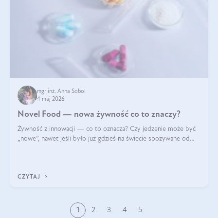
mgr inż. Anna Sobol
4 maj 2026
Novel Food — nowa żywność co to znaczy?
Żywność z innowacji — co to oznacza? Czy jedzenie może być
„nowe”, nawet jeśli było już gdzieś na świecie spożywane od
wieków? Czy w składnikach spożywczych mogą być obecne
jakieś nanomateriały? Dowiesz się tego z niniejszego artykułu:
poznasz definicję n
CZYTAJ
1
2
3
4
5