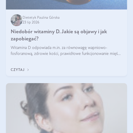
Dietetyk Paulina Górska
23 lip 2026
Niedobór witaminy D. Jakie są objawy i jak
zapobiegać?
Witamina D odpowiada m.in. za równowagę wapniowo-
fosforanową, zdrowie kości, prawidłowe funkcjonowanie mięśni
i wspieranie odporności. Mimo że organizm może ją wytwarzać
pod wpływem słońca, niedobór witaminy D pozostaje częstym
CZYTAJ
problemem.