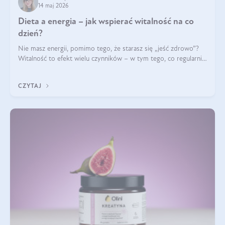
14 maj 2026
Dieta a energia – jak wspierać witalność na co
dzień?
Nie masz energii, pomimo tego, że starasz się „jeść zdrowo”?
Witalność to efekt wielu czynników – w tym tego, co regularnie
ląduje na talerzu. Zapotrzebowanie na składniki odżywcze różni
się w zależności od osoby
CZYTAJ