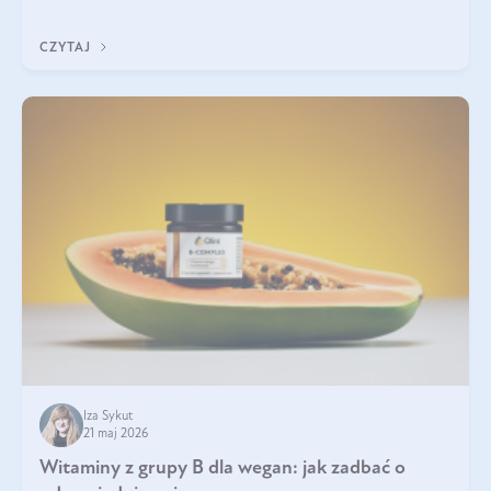
która sprawdza się najlepiej w praktyce. W tym artykule
przyglądamy się temu, jaka forma kreatyny jest najlepsza.
CZYTAJ
Iza Sykut
21 maj 2026
Witaminy z grupy B dla wegan: jak zadbać o