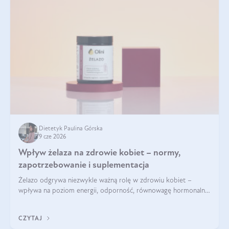
Dietetyk Paulina Górska
9 cze 2026
Wpływ żelaza na zdrowie kobiet – normy,
zapotrzebowanie i suplementacja
Żelazo odgrywa niezwykle ważną rolę w zdrowiu kobiet –
wpływa na poziom energii, odporność, równowagę hormonalną
i prawidłowy przebieg cyklu miesiączkowego oraz ciąży. Jego
niedobór może prowadzić m.in. do zmęczenia, bólów i
CZYTAJ
zawrotów głowy czy problemów z