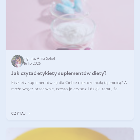
mgr inż. Anna Sobol
16 lip 2026
Jak czytać etykiety suplementów diety?
Etykiety suplementów są dla Ciebie niezrozumiałą tajemnicą? A
może wręcz przeciwnie, często je czytasz i dzięki temu, że
doskonale rozumiesz co jest na nich napisane, dokonujesz
najlepszych dla siebie decyzji zakupowych?
CZYTAJ