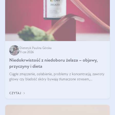
Dietetyk Paulina Górska
11 cze 2026
Niedokrwistość z niedoboru żelaza – objawy,
przyczyny i dieta
Ciągłe zmęczenie, osłabienie, problemy z koncentracją, zawroty
głowy czy bladość skóry bywają tłumaczone stresem,
przepracowaniem lub niedoborem snu. Tymczasem ich
przyczyną może być niedokrwistość z niedoboru żelaza.
CZYTAJ