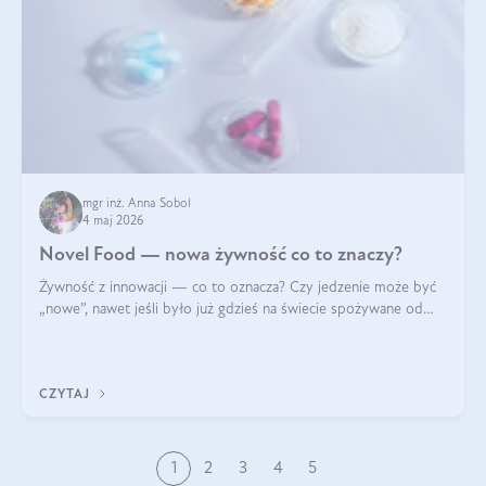
mgr inż. Anna Sobol
4 maj 2026
Novel Food — nowa żywność co to znaczy?
Żywność z innowacji — co to oznacza? Czy jedzenie może być
„nowe”, nawet jeśli było już gdzieś na świecie spożywane od
wieków? Czy w składnikach spożywczych mogą być obecne
jakieś nanomateriały? Dowiesz się tego z niniejszego artykułu:
poznasz definicję n
CZYTAJ
1
2
3
4
5