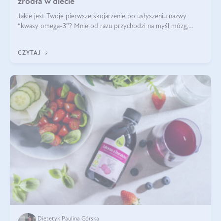
źródła w diecie
Jakie jest Twoje pierwsze skojarzenie po usłyszeniu nazwy
“kwasy omega-3”? Mnie od razu przychodzi na myśl mózg,
wsparcie układu nerwowego i zdrowie skóry. W tym artykule
skupimy się głównie na dwóch kwasach z tej rodziny: DHA oraz
CZYTAJ
EPA.
Dietetyk Paulina Górska