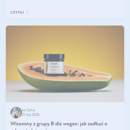
która sprawdza się najlepiej w praktyce. W tym artykule
przyglądamy się temu, jaka forma kreatyny jest najlepsza.
CZYTAJ
Iza Sykut
21 maj 2026
Witaminy z grupy B dla wegan: jak zadbać o