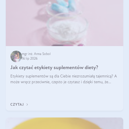
mgr inż. Anna Sobol
16 lip 2026
Jak czytać etykiety suplementów diety?
Etykiety suplementów są dla Ciebie niezrozumiałą tajemnicą? A
może wręcz przeciwnie, często je czytasz i dzięki temu, że
doskonale rozumiesz co jest na nich napisane, dokonujesz
najlepszych dla siebie decyzji zakupowych?
CZYTAJ