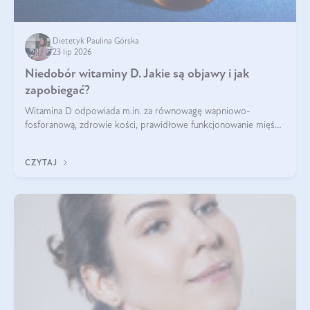
Dietetyk Paulina Górska
23 lip 2026
Niedobór witaminy D. Jakie są objawy i jak
zapobiegać?
Witamina D odpowiada m.in. za równowagę wapniowo-
fosforanową, zdrowie kości, prawidłowe funkcjonowanie mięśni
i wspieranie odporności. Mimo że organizm może ją wytwarzać
pod wpływem słońca, niedobór witaminy D pozostaje częstym
CZYTAJ
problemem.