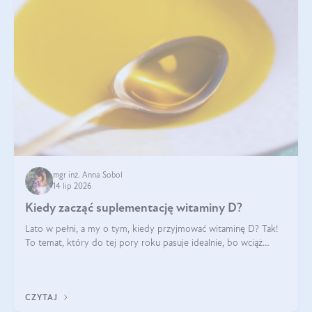
mgr inż. Anna Sobol
14 lip 2026
Kiedy zacząć suplementację witaminy D?
Lato w pełni, a my o tym, kiedy przyjmować witaminę D? Tak!
To temat, który do tej pory roku pasuje idealnie, bo wciąż
zdarza się, że suplementacja tej witaminy pozostawia
wątpliwości. Najczęstsze pytania dotyczą tego, ile trzeba być na
słońcu, aby witami
CZYTAJ