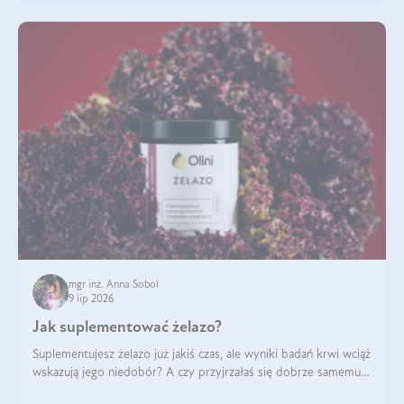
mgr inż. Anna Sobol
9 lip 2026
Jak suplementować żelazo?
Suplementujesz żelazo już jakiś czas, ale wyniki badań krwi wciąż
wskazują jego niedobór? A czy przyjrzałaś się dobrze samemu
sposobowi suplementacji tego mikroelementu? Dowiedz się, jak