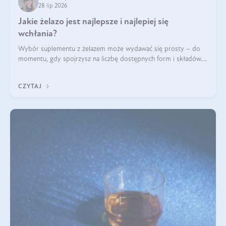
28 lip 2026
Jakie żelazo jest najlepsze i najlepiej się
wchłania?
Wybór suplementu z żelazem może wydawać się prosty – do
momentu, gdy spojrzysz na liczbę dostępnych form i składów.
Lepszy będzie bisglicynian, czy siarczan? Co wpływa na
wchłanianie żelaza i jakie dodatkowe składniki powinien
CZYTAJ
zawierać suplement?