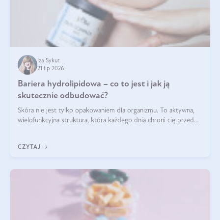
Iza Sykut
21 lip 2026
Bariera hydrolipidowa – co to jest i jak ją
skutecznie odbudować?
Skóra nie jest tylko opakowaniem dla organizmu. To aktywna,
wielofunkcyjna struktura, która każdego dnia chroni cię przed
utratą wody, wahaniami temperatury i czynnikami
środowiskowymi. Jednym z jej kluczowych elementów jest
CZYTAJ
bariera hydrolipidowa.