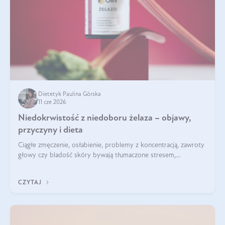
Dietetyk Paulina Górska
11 cze 2026
Niedokrwistość z niedoboru żelaza – objawy,
przyczyny i dieta
Ciągłe zmęczenie, osłabienie, problemy z koncentracją, zawroty
głowy czy bladość skóry bywają tłumaczone stresem,
przepracowaniem lub niedoborem snu. Tymczasem ich
przyczyną może być niedokrwistość z niedoboru żelaza.
CZYTAJ