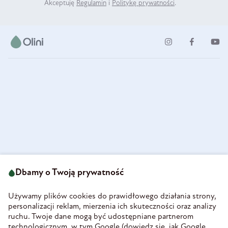
Akceptuję
Regulamin
i
Politykę prywatności
.
ul. Strzegomska 49
693 222 687
58-160 Świebodzice
Dbamy o Twoją prywatność
sklep@olini.pl
Polska
NIP 8860027066
Używamy plików cookies do prawidłowego działania strony,
REGON 890213034
personalizacji reklam, mierzenia ich skuteczności oraz analizy
ruchu. Twoje dane mogą być udostępniane partnerom
INFORMACJE
technologicznym, w tym Google (
dowiedz się, jak Google