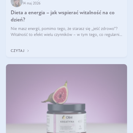
14 maj 2026
Dieta a energia – jak wspierać witalność na co
dzień?
Nie masz energii, pomimo tego, że starasz się „jeść zdrowo”?
Witalność to efekt wielu czynników – w tym tego, co regularnie
ląduje na talerzu. Zapotrzebowanie na składniki odżywcze różni
się w zależności od osoby
CZYTAJ