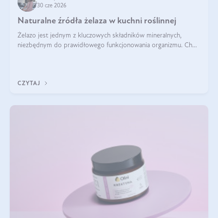
30 cze 2026
Naturalne źródła żelaza w kuchni roślinnej
Żelazo jest jednym z kluczowych składników mineralnych,
niezbędnym do prawidłowego funkcjonowania organizmu. Choć
często uważa się, że występuje głównie w produktach
odzwierzęcych, kuchnia roślinna oferuje wiele wartościowych
źródeł tego pierwiastka.
CZYTAJ