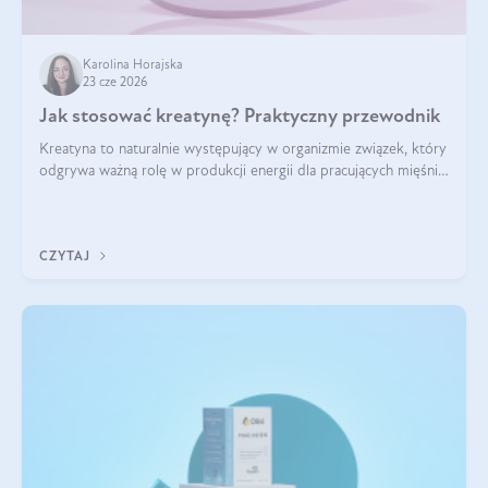
Karolina Horajska
23 cze 2026
Jak stosować kreatynę? Praktyczny przewodnik
Kreatyna to naturalnie występujący w organizmie związek, który
odgrywa ważną rolę w produkcji energii dla pracujących mięśni.
Choć przez lata kojarzono ją głównie ze sportami siłowymi, dziś
jest jednym z najlepiej przebadanych suplementów
stosowanych prze
CZYTAJ