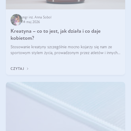
mgr inż. Anna Sobol
14 maj 2026
Kreatyna – co to jest, jak działa i co daje
kobietom?
Stosowanie kreatyny szczególnie mocno kojarzy się nam ze
sportowym stylem życia, prowadzonym przez atletów i innych
miłośników aktywności fizycznej. Nie bez powodu: faktycznie,
ten naturalny metabolit aminokwasów poprawia wydolność i
CZYTAJ
zwiększa masę