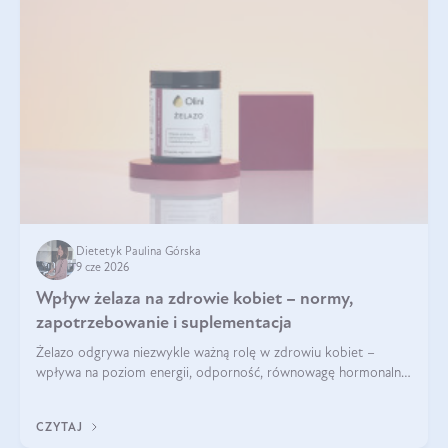
Dietetyk Paulina Górska
9 cze 2026
Wpływ żelaza na zdrowie kobiet – normy,
zapotrzebowanie i suplementacja
Żelazo odgrywa niezwykle ważną rolę w zdrowiu kobiet –
wpływa na poziom energii, odporność, równowagę hormonalną
i prawidłowy przebieg cyklu miesiączkowego oraz ciąży. Jego
niedobór może prowadzić m.in. do zmęczenia, bólów i
CZYTAJ
zawrotów głowy czy problemów z