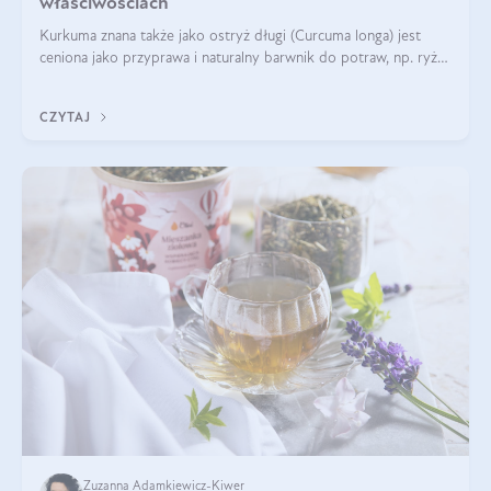
właściwościach
Kurkuma znana także jako ostryż długi (Curcuma longa) jest
ceniona jako przyprawa i naturalny barwnik do potraw, np. ryżu
czy makaronu. Nie można jednakże zapominać, że regularne
korzystanie z niej,
CZYTAJ
Zuzanna Adamkiewicz-Kiwer