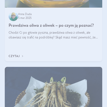
Anna Duda
5 mar 2025
Prawdziwa oliwa z oliwek – po czym ją poznać?
Chodzi Ci po głowie pyszna, prawdziwa oliwa z oliwek, ale
obawiasz się trafić na podróbkę? Skąd masz mieć pewność, że
produkt, który kupujesz, powstał z owoców z oliwnych gajów?
A do tego jest śwież
CZYTAJ