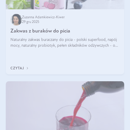
Zuzanna Adamkiewicz-Kiwer
29 gru 2025
Zakwas z buraków do picia
Naturalny zakwas buraczany do picia - polski superfood, napój
mocy, naturalny probiotyk, pełen składników odżywczych - o
zakwasie z buraka mówi się w samych superlatywach. Niektórzy
z Was usłyszeli o
CZYTAJ