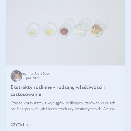
mgr inż. Anna Sobol
16 paź 2025
Ekstrakty roślinne - rodzaje, właściwości i
zastosowanie
Często korzystamy z wyciągów roślinnych: zarówno w celach
profilaktycznych, jak i leczniczych czy kosmetycznych. Ale czy
zastanawialiście się, na czym polega cały proces wydobywania
tych substancji z roślin?
CZYTAJ