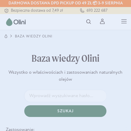
DARMOWA DOSTAWA DPD PICKUP OD 49 ZŁ 📦 3-9 SIERPNIA
Bezpieczna dostawa od 7,49 zł
693 222 687
Darmowa dostawa od 199 zł
Tłoczony zawsze na zimno
BAZA WIEDZY OLINI
Baza wiedzy Olini
Wszystko o właściwościach i zastosowaniach naturalnych
olejów
SZUKAJ
Zastosowanie: