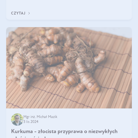
Olini.
CZYTAJ
Mgr inż. Michał Mazik
3 lis 2024
Kurkuma - złocista przyprawa o niezwykłych