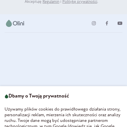
Akceptuję
Regulamin
i
Politykę prywatności
.
ul. Strzegomska 49
693 222 687
58-160 Świebodzice
Dbamy o Twoją prywatność
sklep@olini.pl
Polska
NIP 8860027066
Używamy plików cookies do prawidłowego działania strony,
REGON 890213034
personalizacji reklam, mierzenia ich skuteczności oraz analizy
ruchu. Twoje dane mogą być udostępniane partnerom
INFORMACJE
technologicznym, w tym Google (
dowiedz się, jak Google