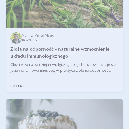
Mgr inż. Michał Mazik
18 wrz 2024
Zioła na odporność - naturalne wzmocnienie
układu immunologicznego
Chociaż za najbardziej newralgiczną porę chorobową uznaje się
jesienno-zimowe miesiące, w praktyce zioła na odporność
organizmu należy traktować jako całoroczne wsparcie. Dopiero
regularność w połąc
CZYTAJ