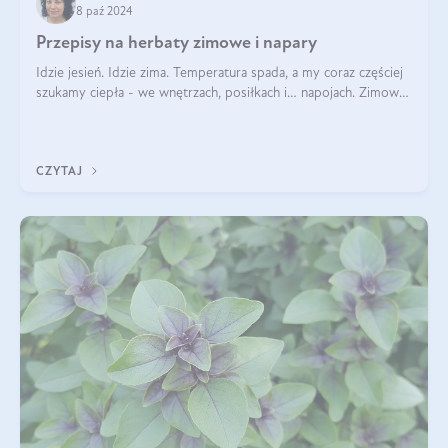
8 paź 2024
Przepisy na herbaty zimowe i napary
Idzie jesień. Idzie zima. Temperatura spada, a my coraz częściej
szukamy ciepła - we wnętrzach, posiłkach i… napojach. Zimowe
herbaty to sposób na odporność, rozgrzewkę i ukojenie. Aby
delektować si
CZYTAJ