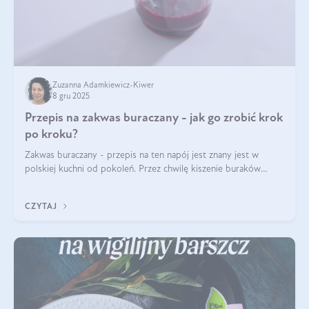
Zuzanna Adamkiewicz-Kiwer
8 gru 2025
Przepis na zakwas buraczany - jak go zrobić krok
po kroku?
Zakwas buraczany - przepis na ten napój jest znany jest w
polskiej kuchni od pokoleń. Przez chwilę kiszenie buraków
czerwonych zostało zapomniane, by w ostatnim czasie powrócić
na fali popularności na
CZYTAJ