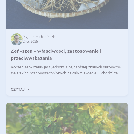
Mgr inż. Michał Mazik
2 lut 2025
Żeń-szeń - właściwości, zastosowanie i
przeciwwskazania
Korzeń żeń-szenia jest jednym z najbardziej znanych surowców
zielarskich rozpowszechnionych na całym świecie. Uchodzi za
„wszechlek”, jednakże najczęściej korzysta się z niego dla
poprawy koncentracji
CZYTAJ