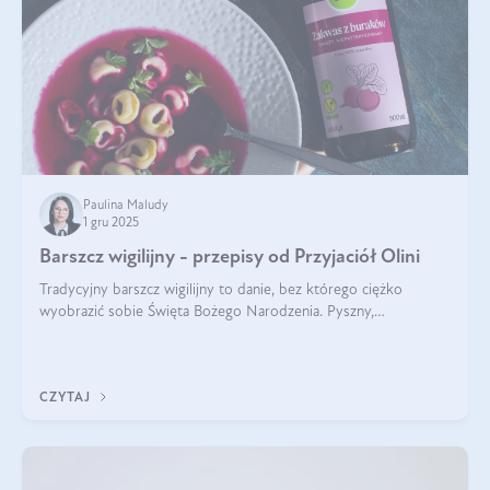
Paulina Maludy
1 gru 2025
Barszcz wigilijny - przepisy od Przyjaciół Olini
Tradycyjny barszcz wigilijny to danie, bez którego ciężko
wyobrazić sobie Święta Bożego Narodzenia. Pyszny,
aromatyczny, esencjonalny, pachnący grzybami, o pięknym
klarownym kolorze. W czym tkwi tajem
CZYTAJ