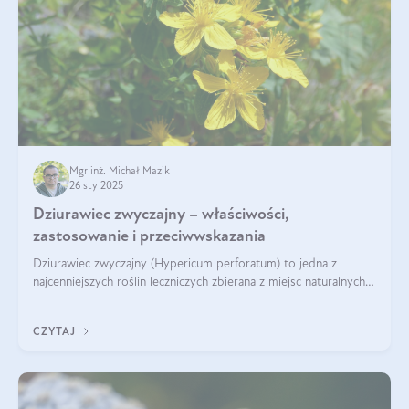
Mgr inż. Michał Mazik
26 sty 2025
Dziurawiec zwyczajny – właściwości,
zastosowanie i przeciwwskazania
Dziurawiec zwyczajny (Hypericum perforatum) to jedna z
najcenniejszych roślin leczniczych zbierana z miejsc naturalnych i
rozpowszechniona w uprawie. Człowiek korzysta od niej od
tysięcy lat. Była zal
CZYTAJ