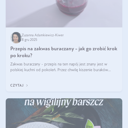
Zuzanna Adamkiewicz-Kiwer
8 gru 2025
Przepis na zakwas buraczany - jak go zrobić krok
po kroku?
Zakwas buraczany - przepis na ten napój jest znany jest w
polskiej kuchni od pokoleń. Przez chwilę kiszenie buraków
czerwonych zostało zapomniane, by w ostatnim czasie powrócić
na fali popularności na
CZYTAJ