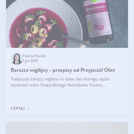
Paulina Maludy
1 gru 2025
Barszcz wigilijny - przepisy od Przyjaciół Olini
Tradycyjny barszcz wigilijny to danie, bez którego ciężko
wyobrazić sobie Święta Bożego Narodzenia. Pyszny,
aromatyczny, esencjonalny, pachnący grzybami, o pięknym
klarownym kolorze. W czym tkwi tajem
CZYTAJ