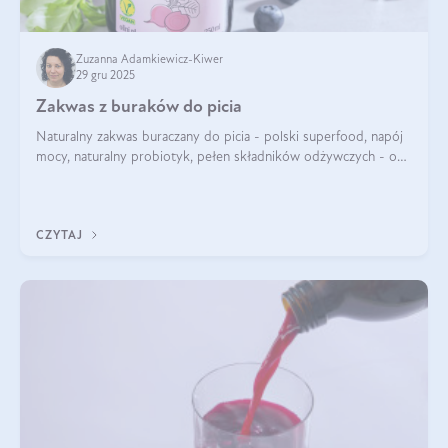
Zuzanna Adamkiewicz-Kiwer
29 gru 2025
Zakwas z buraków do picia
Naturalny zakwas buraczany do picia - polski superfood, napój
mocy, naturalny probiotyk, pełen składników odżywczych - o
zakwasie z buraka mówi się w samych superlatywach. Niektórzy
z Was usłyszeli o
CZYTAJ