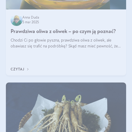
Anna Duda
5 mar 2025
Prawdziwa oliwa z oliwek – po czym ją poznać?
Chodzi Ci po głowie pyszna, prawdziwa oliwa z oliwek, ale
obawiasz się trafić na podróbkę? Skąd masz mieć pewność, że
produkt, który kupujesz, powstał z owoców z oliwnych gajów?
A do tego jest śwież
CZYTAJ