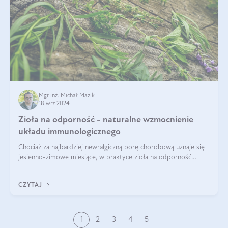
Mgr inż. Michał Mazik
18 wrz 2024
Zioła na odporność - naturalne wzmocnienie
układu immunologicznego
Chociaż za najbardziej newralgiczną porę chorobową uznaje się
jesienno-zimowe miesiące, w praktyce zioła na odporność
organizmu należy traktować jako całoroczne wsparcie. Dopiero
regularność w połąc
CZYTAJ
1
2
3
4
5