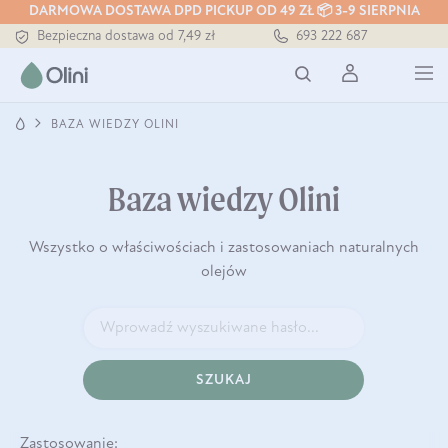
DARMOWA DOSTAWA DPD PICKUP OD 49 ZŁ 📦 3-9 SIERPNIA
Bezpieczna dostawa od 7,49 zł
693 222 687
Darmowa dostawa od 199 zł
Tłoczony zawsze na zimno
BAZA WIEDZY OLINI
Baza wiedzy Olini
Wszystko o właściwościach i zastosowaniach naturalnych
olejów
SZUKAJ
Zastosowanie: