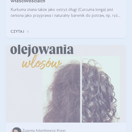
właściwościach
Kurkuma znana także jako ostryż długi (Curcuma longa) jest
ceniona jako przyprawa i naturalny barwnik do potraw, np. ryżu
czy makaronu. Nie można jednakże zapominać, że regularne
korzystanie z niej,
CZYTAJ
Zuzanna Adamkiewicz-Kiwer