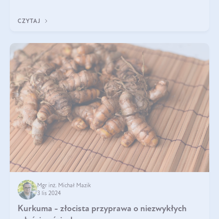
Olini.
CZYTAJ
Mgr inż. Michał Mazik
3 lis 2024
Kurkuma - złocista przyprawa o niezwykłych