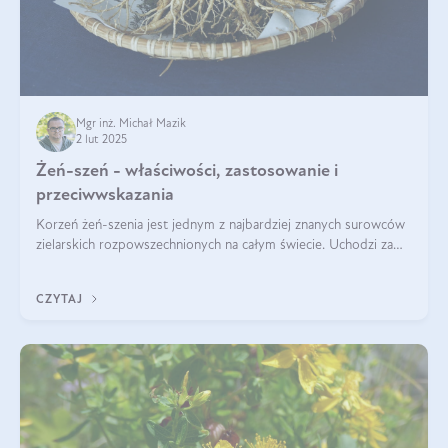
Mgr inż. Michał Mazik
2 lut 2025
Żeń-szeń - właściwości, zastosowanie i
przeciwwskazania
Korzeń żeń-szenia jest jednym z najbardziej znanych surowców
zielarskich rozpowszechnionych na całym świecie. Uchodzi za
„wszechlek”, jednakże najczęściej korzysta się z niego dla
poprawy koncentracji
CZYTAJ