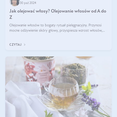
30 paź 2024
Jak olejować włosy? Olejowanie włosów od A do
Z
Olejowanie włosów to bogaty rytuał pielęgnacyjny. Przynosi
mocne odżywienie skóry głowy, przyspiesza wzrost włosów,
wspiera przy walce z łupieżem i ŁZS, zamyka nawilżenie we
wnętrzu włosa. Brzmi ekskl
CZYTAJ