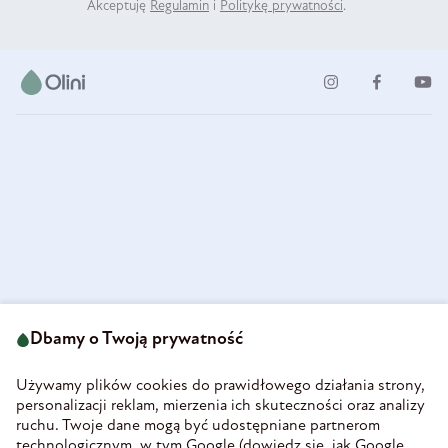
Akceptuję
Regulamin
i
Politykę prywatności
.
ul. Strzegomska 49
693 222 687
58-160 Świebodzice
Dbamy o Twoją prywatność
sklep@olini.pl
Polska
NIP 8860027066
Używamy plików cookies do prawidłowego działania strony,
REGON 890213034
personalizacji reklam, mierzenia ich skuteczności oraz analizy
ruchu. Twoje dane mogą być udostępniane partnerom
INFORMACJE
technologicznym, w tym Google (
dowiedz się, jak Google