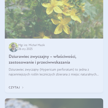
Mgr inż. Michał Mazik
26 sty 2025
Dziurawiec zwyczajny – właściwości,
zastosowanie i przeciwwskazania
Dziurawiec zwyczajny (Hypericum perforatum) to jedna z
najcenniejszych roślin leczniczych zbierana z miejsc naturalnych i
rozpowszechniona w uprawie. Człowiek korzysta od niej od
tysięcy lat. Była zal
CZYTAJ