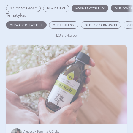
NA ODPORNOŚĆ
DLA DZIECI
KOSMETYCZNE
OLEJOWAN
Tematyka:
OLIWA Z OLIWEK
OLEJ LNIANY
OLEJ Z CZARNUSZKI
OC
120 artykułów
Dietetyk Paulina Górska