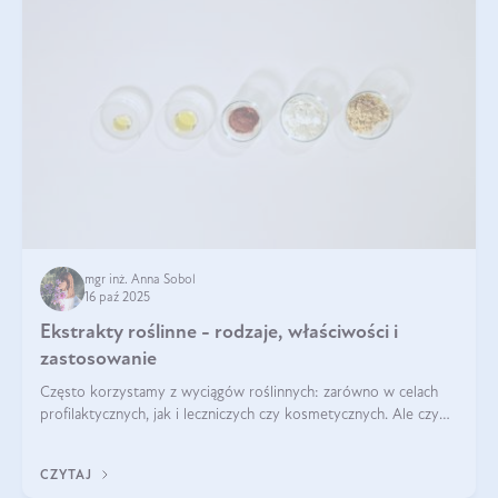
mgr inż. Anna Sobol
16 paź 2025
Ekstrakty roślinne - rodzaje, właściwości i
zastosowanie
Często korzystamy z wyciągów roślinnych: zarówno w celach
profilaktycznych, jak i leczniczych czy kosmetycznych. Ale czy
zastanawialiście się, na czym polega cały proces wydobywania
tych substancji z roślin?
CZYTAJ