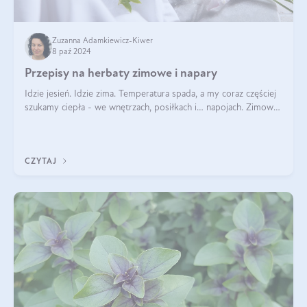
Zuzanna Adamkiewicz-Kiwer
8 paź 2024
Przepisy na herbaty zimowe i napary
Idzie jesień. Idzie zima. Temperatura spada, a my coraz częściej
szukamy ciepła - we wnętrzach, posiłkach i… napojach. Zimowe
herbaty to sposób na odporność, rozgrzewkę i ukojenie. Aby
delektować si
CZYTAJ