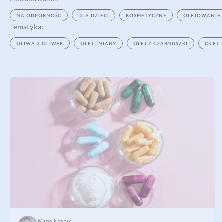
NA ODPORNOŚĆ
DLA DZIECI
KOSMETYCZNE
OLEJOWANIE
Tematyka:
OLIWA Z OLIWEK
OLEJ LNIANY
OLEJ Z CZARNUSZKI
OCET
Maria Knapik