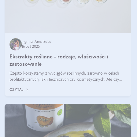
mgr inż. Anna Sobol
16 paź 2025
Ekstrakty roślinne - rodzaje, właściwości i
zastosowanie
Często korzystamy z wyciągów roślinnych: zarówno w celach
profilaktycznych, jak i leczniczych czy kosmetycznych. Ale czy
zastanawialiście się, na czym polega cały proces wydobywania
CZYTAJ
tych substancji z roślin?