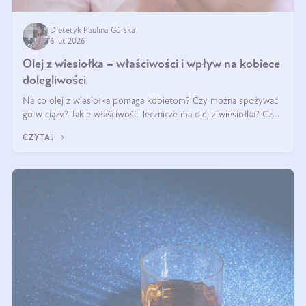
Dietetyk Paulina Górska
6 lut 2026
Olej z wiesiołka – właściwości i wpływ na kobiece
dolegliwości
Na co olej z wiesiołka pomaga kobietom? Czy można spożywać
go w ciąży? Jakie właściwości lecznicze ma olej z wiesiołka? Czy
jego skuteczność potwierdzają badania? Ile trzeba czekać na
CZYTAJ
efekty? Jaka jes