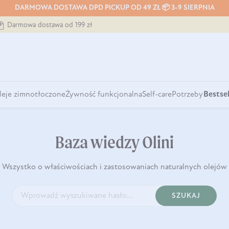
DARMOWA DOSTAWA DPD PICKUP OD 49 ZŁ 📦 3-9 SIERPNIA
Darmowa dostawa od 199 zł
leje zimnotłoczone
Żywność funkcjonalna
Self-care
Potrzeby
Bestsel
Baza wiedzy Olini
Wszystko o właściwościach i zastosowaniach naturalnych olejów
SZUKAJ