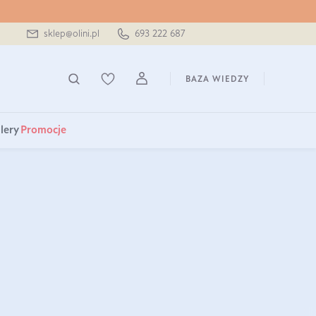
sklep@olini.pl
693 222 687
BAZA WIEDZY
lery
Promocje