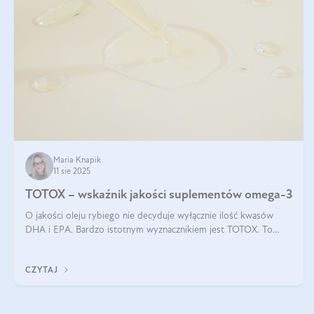
Maria Knapik
11 sie 2025
TOTOX – wskaźnik jakości suplementów omega-3
O jakości oleju rybiego nie decyduje wyłącznie ilość kwasów
DHA i EPA. Bardzo istotnym wyznacznikiem jest TOTOX. To
wskaźnik, który pokazuje skuteczność, świeżość oraz
bezpieczeństwo suplementu?
CZYTAJ