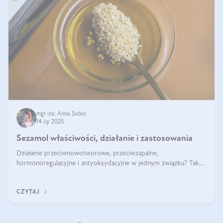
mgr inż. Anna Sobol
14 lip 2025
Sezamol właściwości, działanie i zastosowania
Działanie przeciwnowotworowe, przeciwzapalne,
hormonoregulacyjne i antyoksydacyjne w jednym związku? Tak
— to właśnie natura sezamolu, który obecny jest w oleju
sezamowym. Dowiedz się, dlaczego warto wprowadzić go do
CZYTAJ
swojej diety — być może to pierwsza ok