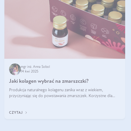
mgr inż. Anna Sobol
14 kwi 2025
Jaki kolagen wybrać na zmarszczki?
Produkcja naturalnego kolagenu zanika wraz z wiekiem,
przyczyniając się do powstawania zmarszczek. Korzystne dla
skóry efekty stosowania kolagenu w formie preparatów
doustnych potwierdzone zostały przez badania naukowe.
CZYTAJ