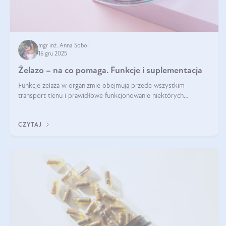
mgr inż. Anna Sobol
16 gru 2025
Żelazo – na co pomaga. Funkcje i suplementacja
Funkcje żelaza w organizmie obejmują przede wszystkim
transport tlenu i prawidłowe funkcjonowanie niektórych
enzymów. Żelazo odpowiada też za działanie układu
immunologicznego i nerwowego, szczególnie na wczesnym
CZYTAJ
etapie życia.