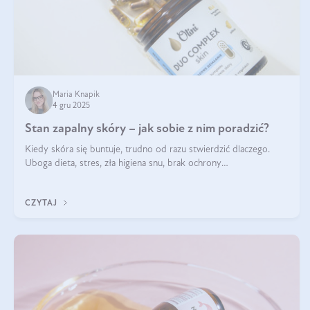
Maria Knapik
4 gru 2025
Stan zapalny skóry – jak sobie z nim poradzić?
Kiedy skóra się buntuje, trudno od razu stwierdzić dlaczego.
Uboga dieta, stres, zła higiena snu, brak ochrony
przeciwsłonecznej – powodów nasilenia stanów zapalnych może
być wiele. Jak poradzić sobie z ich przyczynami i skutkami?
CZYTAJ