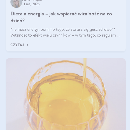
14 maj 2026
Dieta a energia – jak wspierać witalność na co
dzień?
Nie masz energii, pomimo tego, że starasz się „jeść zdrowo”?
Witalność to efekt wielu czynników – w tym tego, co regularnie
ląduje na talerzu. Zapotrzebowanie na składniki odżywcze różni
CZYTAJ
się w zależności od osoby