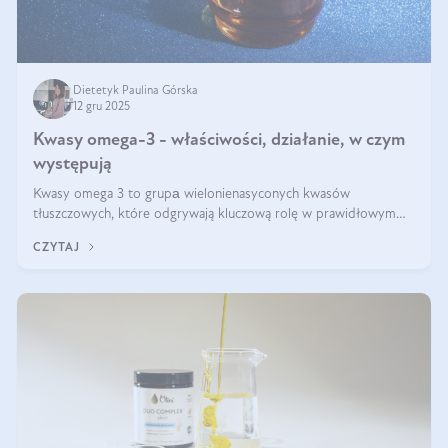
Dietetyk Paulina Górska
12 gru 2025
Kwasy omega-3 - właściwości, działanie, w czym
występują
Kwasy omega 3 to grupа wielonienasyconych kwasów
tłuszczowych, które odgrywają kluczową rolę w prawidłowym
funkcjonowaniu organizmu – wspierają pracę serca, mózgu i
CZYTAJ
układu odpornościowego.