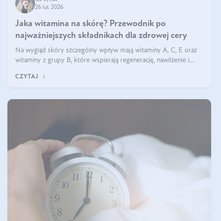
26 lut 2026
Jaka witamina na skórę? Przewodnik po
najważniejszych składnikach dla zdrowej cery
Na wygląd skóry szczególny wpływ mają witaminy A, C, E oraz
witaminy z grupy B, które wspierają regenerację, nawilżenie i
ochronę przed stresem oksydacyjnym. Odpowiednia podaż tych
CZYTAJ
witamin wspiera elastyczność skóry i jej naturalny blask.