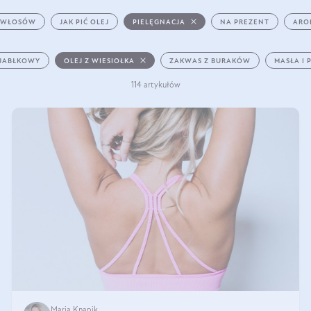
 WŁOSÓW
JAK PIĆ OLEJ
PIELĘGNACJA
NA PREZENT
ARO
 JABŁKOWY
OLEJ Z WIESIOŁKA
ZAKWAS Z BURAKÓW
MASŁA I 
114 artykułów
Maria Knapik