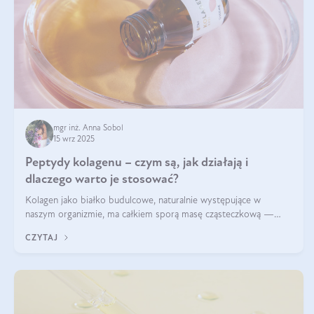
mgr inż. Anna Sobol
15 wrz 2025
Peptydy kolagenu – czym są, jak działają i
dlaczego warto je stosować?
Kolagen jako białko budulcowe, naturalnie występujące w
naszym organizmie, ma całkiem sporą masę cząsteczkową —
nawet do 300 kDa. Jeśli chcielibyśmy suplementować go w tej
CZYTAJ
formie, byłby trudno strawialny. Aby był lepiej przyswajalny i
bardziej biodostępny