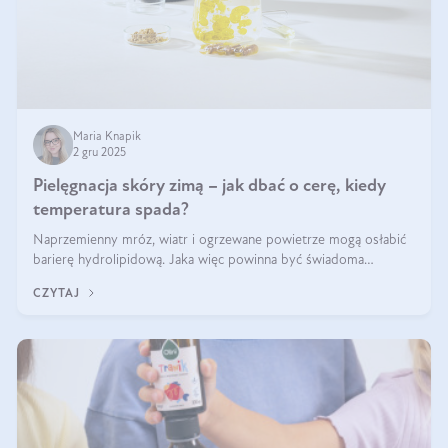
Maria Knapik
2 gru 2025
Pielęgnacja skóry zimą – jak dbać o cerę, kiedy
temperatura spada?
Naprzemienny mróz, wiatr i ogrzewane powietrze mogą osłabić
barierę hydrolipidową. Jaka więc powinna być świadoma
pielęgnacja w okresie chłodnych miesięcy?
CZYTAJ