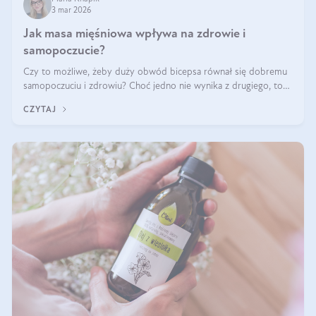
3 mar 2026
Jak masa mięśniowa wpływa na zdrowie i
samopoczucie?
Czy to możliwe, żeby duży obwód bicepsa równał się dobremu
samopoczuciu i zdrowiu? Choć jedno nie wynika z drugiego, to
jest między nimi powiązanie – masa mięśniowa może znacznie
CZYTAJ
poprawić jakość życia. W jaki sposób? W tym wpisie wszystko
wyjaśnimy.