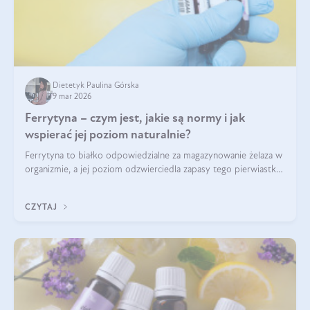
Dietetyk Paulina Górska
9 mar 2026
Ferrytyna – czym jest, jakie są normy i jak
wspierać jej poziom naturalnie?
Ferrytyna to białko odpowiedzialne za magazynowanie żelaza w
organizmie, a jej poziom odzwierciedla zapasy tego pierwiastka.
Warto dowiedzieć się więcej na jej temat, ponieważ niedobór
ferrytyny daje objawy, które mogą utrudniać codzienne
CZYTAJ
funkcjonowanie (