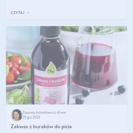
się z tego tekstu!
CZYTAJ
Zuzanna Adamkiewicz-Kiwer
29 gru 2025
Zakwas z buraków do picia