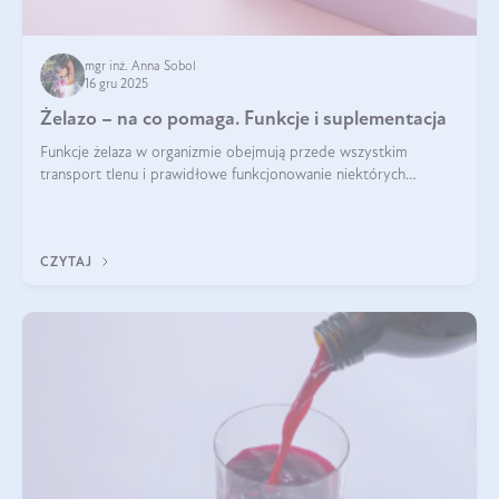
mgr inż. Anna Sobol
16 gru 2025
Żelazo – na co pomaga. Funkcje i suplementacja
Funkcje żelaza w organizmie obejmują przede wszystkim
transport tlenu i prawidłowe funkcjonowanie niektórych
enzymów. Żelazo odpowiada też za działanie układu
immunologicznego i nerwowego, szczególnie na wczesnym
etapie życia.
CZYTAJ