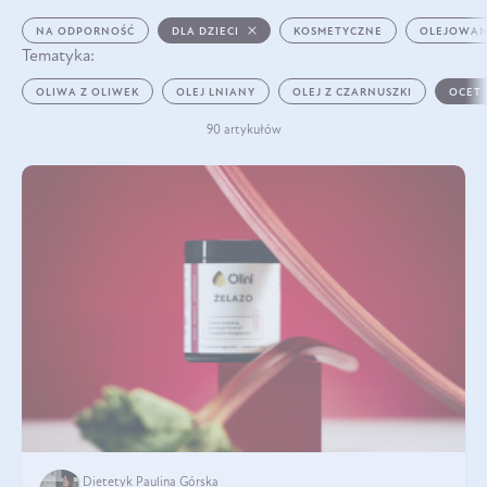
NA ODPORNOŚĆ
DLA DZIECI
KOSMETYCZNE
OLEJOWAN
Tematyka:
OLIWA Z OLIWEK
OLEJ LNIANY
OLEJ Z CZARNUSZKI
OCET
90 artykułów
Dietetyk Paulina Górska