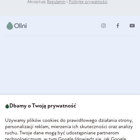
Akceptuję
Regulamin
i
Politykę prywatności
.
ul. Strzegomska 49
693 222 687
58-160 Świebodzice
Dbamy o Twoją prywatność
sklep@olini.pl
Polska
NIP 8860027066
Używamy plików cookies do prawidłowego działania strony,
REGON 890213034
personalizacji reklam, mierzenia ich skuteczności oraz analizy
ruchu. Twoje dane mogą być udostępniane partnerom
INFORMACJE
technologicznym, w tym Google (
dowiedz się, jak Google