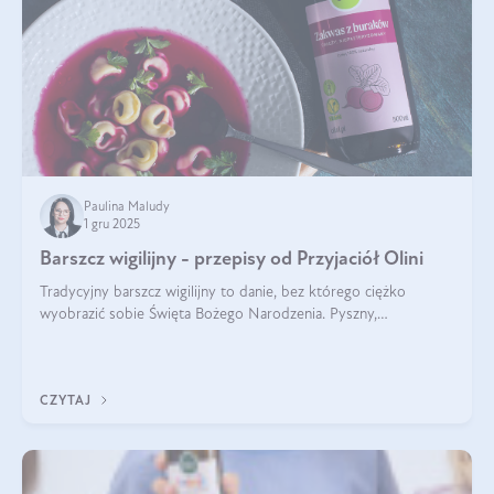
Paulina Maludy
1 gru 2025
Barszcz wigilijny - przepisy od Przyjaciół Olini
Tradycyjny barszcz wigilijny to danie, bez którego ciężko
wyobrazić sobie Święta Bożego Narodzenia. Pyszny,
aromatyczny, esencjonalny, pachnący grzybami, o pięknym
klarownym kolorze. W czym tkwi tajem
CZYTAJ