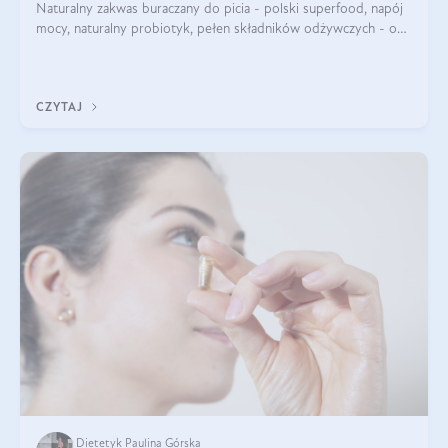
Naturalny zakwas buraczany do picia - polski superfood, napój
mocy, naturalny probiotyk, pełen składników odżywczych - o
zakwasie z buraka mówi się w samych superlatywach. Niektórzy
z Was usłyszeli o
CZYTAJ
Dietetyk Paulina Górska