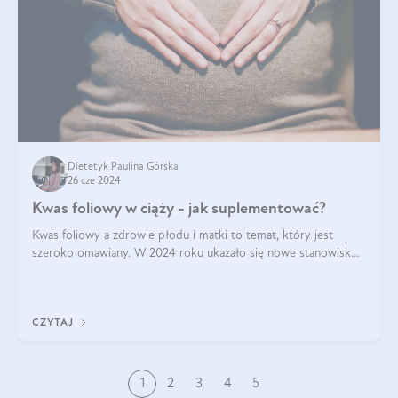
Dietetyk Paulina Górska
26 cze 2024
Kwas foliowy w ciąży - jak suplementować?
Kwas foliowy a zdrowie płodu i matki to temat, który jest
szeroko omawiany. W 2024 roku ukazało się nowe stanowisko
Polskiego Towarzystwa Ginekologów i Położników (PTGiP)
dotyczące stosowania kwasu
CZYTAJ
1
2
3
4
5