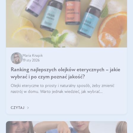
Maria Knapik
19 sty 2026
Ranking najlepszych olejków eterycznych – jakie
wybrać i po czym poznać jakość?
Olejki eteryczne to prosty i naturalny sposób, żeby zmienić
nastrój w domu. Warto jednak wiedzieć, jak wybrać
odpowiednie produkty. Po czym poznać, że są one dobrej
jakości? Jakie olejki eteryczne są najlepsze? Poznaj najważniejsze
CZYTAJ
kryteria wyboru!