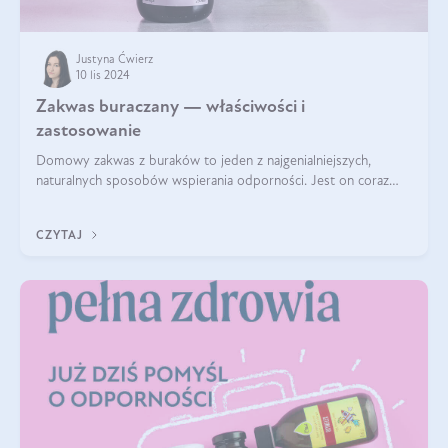
Justyna Ćwierz
10 lis 2024
Zakwas buraczany — właściwości i
zastosowanie
Domowy zakwas z buraków to jeden z najgenialniejszych,
naturalnych sposobów wspierania odporności. Jest on coraz
częstszym elementem diety wielu z Was. Naturalny zakwas
buraczany zachowuje pełnię sw
CZYTAJ