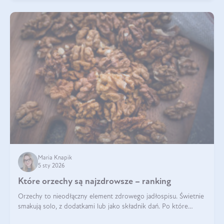
Maria Knapik
5 sty 2026
Które orzechy są najzdrowsze – ranking
Orzechy to nieodłączny element zdrowego jadłospisu. Świetnie
smakują solo, z dodatkami lub jako składnik dań. Po które
orzechy warto sięgać zamiast niezdrowej przekąski? Dowiesz