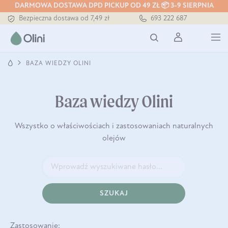
DARMOWA DOSTAWA DPD PICKUP OD 49 ZŁ 📦 3-9 SIERPNIA
Bezpieczna dostawa od 7,49 zł
693 222 687
Darmowa dostawa od 199 zł
Tłoczony zawsze na zimno
BAZA WIEDZY OLINI
Baza wiedzy Olini
Wszystko o właściwościach i zastosowaniach naturalnych
olejów
SZUKAJ
Zastosowanie: