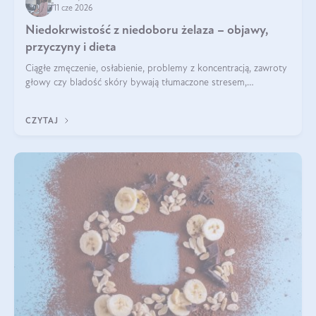
11 cze 2026
Niedokrwistość z niedoboru żelaza – objawy,
przyczyny i dieta
Ciągłe zmęczenie, osłabienie, problemy z koncentracją, zawroty
głowy czy bladość skóry bywają tłumaczone stresem,
przepracowaniem lub niedoborem snu. Tymczasem ich
przyczyną może być niedokrwistość z niedoboru żelaza.
CZYTAJ