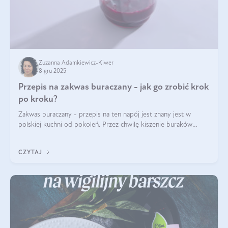
Zuzanna Adamkiewicz-Kiwer
8 gru 2025
Przepis na zakwas buraczany - jak go zrobić krok
po kroku?
Zakwas buraczany - przepis na ten napój jest znany jest w
polskiej kuchni od pokoleń. Przez chwilę kiszenie buraków
czerwonych zostało zapomniane, by w ostatnim czasie powrócić
na fali popularności na
CZYTAJ