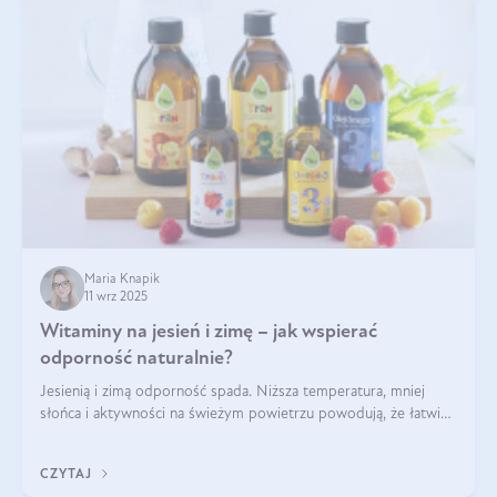
Maria Knapik
11 wrz 2025
Witaminy na jesień i zimę – jak wspierać
odporność naturalnie?
Jesienią i zimą odporność spada. Niższa temperatura, mniej
słońca i aktywności na świeżym powietrzu powodują, że łatwiej
się przeziębiamy. Dlatego szczególnie w tym okresie
powinniśmy wspierać układ immunologiczny. Co warto
CZYTAJ
suplementować jesienią i zimą?