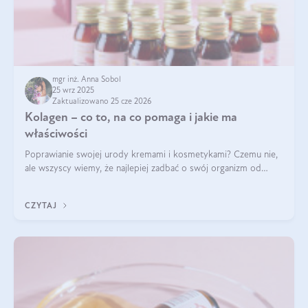
mgr inż. Anna Sobol
25 wrz 2025
Zaktualizowano 25 cze 2026
Kolagen – co to, na co pomaga i jakie ma
właściwości
Poprawianie swojej urody kremami i kosmetykami? Czemu nie,
ale wszyscy wiemy, że najlepiej zadbać o swój organizm od
wewnątrz — to solidna podstawa do tego, by nasz wygląd
zewnętrzny prezentował się zdrowo i atrakcyjnie. Stosowanie
CZYTAJ
wysokiej jakości suplem