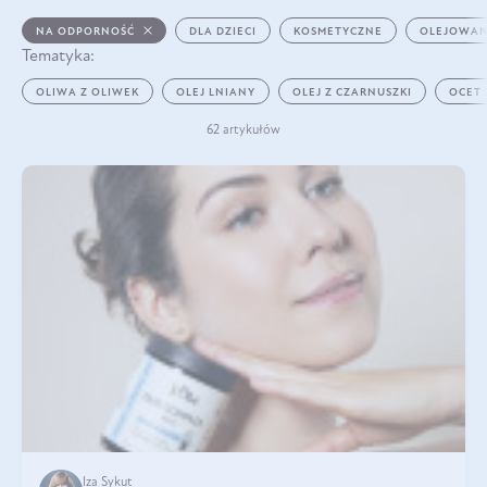
NA ODPORNOŚĆ
DLA DZIECI
KOSMETYCZNE
OLEJOWAN
Tematyka:
OLIWA Z OLIWEK
OLEJ LNIANY
OLEJ Z CZARNUSZKI
OCET
62 artykułów
Iza Sykut