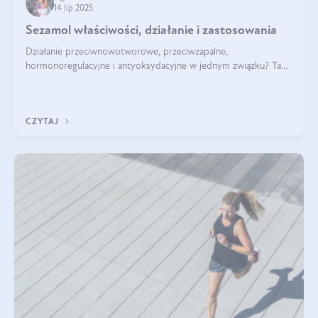
14 lip 2025
Sezamol właściwości, działanie i zastosowania
Działanie przeciwnowotworowe, przeciwzapalne,
hormonoregulacyjne i antyoksydacyjne w jednym związku? Tak
— to właśnie natura sezamolu, który obecny jest w oleju
sezamowym. Dowiedz się, dlaczego warto wprowadzić go do
swojej diety — być może to pierwsza ok
CZYTAJ