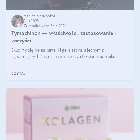
mgr inż. Anna Sobol
3 lis 2025
Zaktualizowano 5 sie 2026
Tymochinon — właściwości, zastosowanie i
korzyści
Skupimy się nie na samej Nigella sativa, a jednym z
najważniejszych (jak nie najważniejszym!) składniku olejku
eterycznego z czarnuszki: tymochinonie.
CZYTAJ