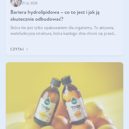
21 lip 2026
Bariera hydrolipidowa – co to jest i jak ją
skutecznie odbudować?
Skóra nie jest tylko opakowaniem dla organizmu. To aktywna,
wielofunkcyjna struktura, która każdego dnia chroni cię przed
utratą wody, wahaniami temperatury i czynnikami
środowiskowymi. Jednym z jej kluczowych elementów jest
CZYTAJ
bariera hydrolipidowa.