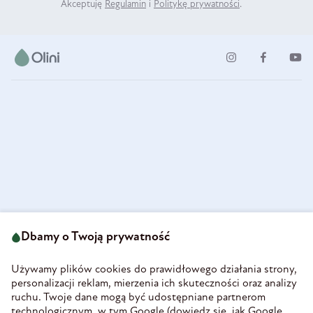
Akceptuję
Regulamin
i
Politykę prywatności
.
ul. Strzegomska 49
693 222 687
58-160 Świebodzice
Dbamy o Twoją prywatność
sklep@olini.pl
Polska
NIP 8860027066
Używamy plików cookies do prawidłowego działania strony,
REGON 890213034
personalizacji reklam, mierzenia ich skuteczności oraz analizy
ruchu. Twoje dane mogą być udostępniane partnerom
INFORMACJE
technologicznym, w tym Google (
dowiedz się, jak Google