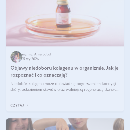
mgr inż. Anna Sobol
15 sty 2026
Objawy niedoboru kolagenu w organizmie. Jak je
rozpoznać i co oznaczają?
Niedobór kolagenu może objawiać się pogorszeniem kondycji
skóry, osłabieniem stawów oraz wolniejszą regeneracją tkanek.
Do najczęstszych sygnałów należą utrata jędrności i
elastyczności skóry, bóle stawów, łamliwość paznokci oraz
CZYTAJ
osłabienie włosów.