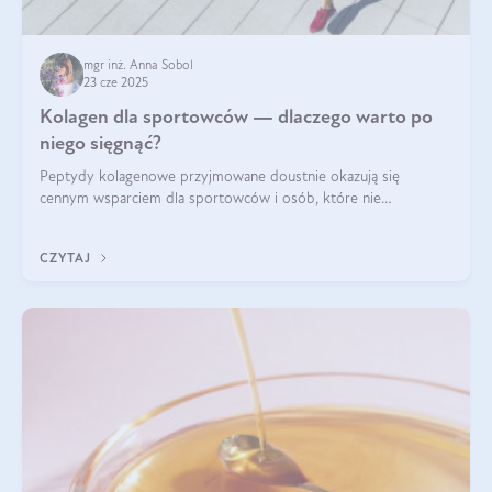
mgr inż. Anna Sobol
23 cze 2025
Kolagen dla sportowców — dlaczego warto po
niego sięgnąć?
Peptydy kolagenowe przyjmowane doustnie okazują się
cennym wsparciem dla sportowców i osób, które nie
wyobrażają sobie życia bez intensywnego ruchu.
CZYTAJ