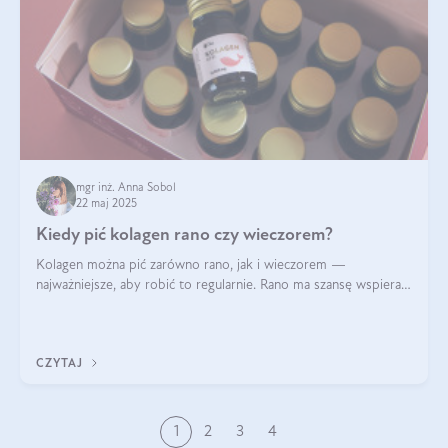
mgr inż. Anna Sobol
22 maj 2025
Kiedy pić kolagen rano czy wieczorem?
Kolagen można pić zarówno rano, jak i wieczorem —
najważniejsze, aby robić to regularnie. Rano ma szansę wspierać
energię i metabolizm, a wieczorem regenerację organizmu
podczas snu.
CZYTAJ
1
2
3
4