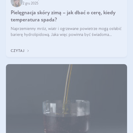
2 gru 2025
Pielęgnacja skóry zimą – jak dbać o cerę, kiedy
temperatura spada?
Naprzemienny mróz, wiatr i ogrzewane powietrze mogą osłabić
barierę hydrolipidową. Jaka więc powinna być świadoma
pielęgnacja w okresie chłodnych miesięcy?
CZYTAJ