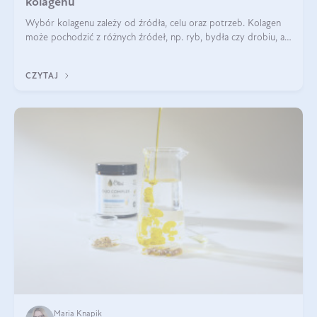
kolagenu
Wybór kolagenu zależy od źródła, celu oraz potrzeb. Kolagen
może pochodzić z różnych źródeł, np. ryb, bydła czy drobiu, a
każdy typ ma swoje unikatowe właściwości. Dla skóry najlepiej
sprawdza się kolagen rybi, a dla wspierania stawów — kolagen
CZYTAJ
bydlęcy.
Maria Knapik