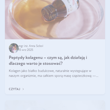
mgr inż. Anna Sobol
15 wrz 2025
Peptydy kolagenu – czym są, jak działają i
dlaczego warto je stosować?
Kolagen jako białko budulcowe, naturalnie występujące w
naszym organizmie, ma całkiem sporą masę cząsteczkową —
nawet do 300 kDa. Jeśli chcielibyśmy suplementować go w tej
formie, byłby trudno strawialny. Aby był lepiej przyswajalny i
CZYTAJ
bardziej biodostępny