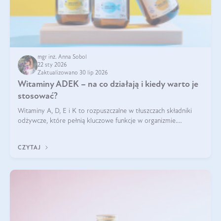
mgr inż. Anna Sobol
22 sty 2026
Zaktualizowano 30 lip 2026
Witaminy ADEK – na co działają i kiedy warto je
stosować?
Witaminy A, D, E i K to rozpuszczalne w tłuszczach składniki
odżywcze, które pełnią kluczowe funkcje w organizmie.
Wspierają zdrowie skóry i wzroku, odporność, prawidłową
krzepliwość krwi oraz mineralizację kości.
CZYTAJ