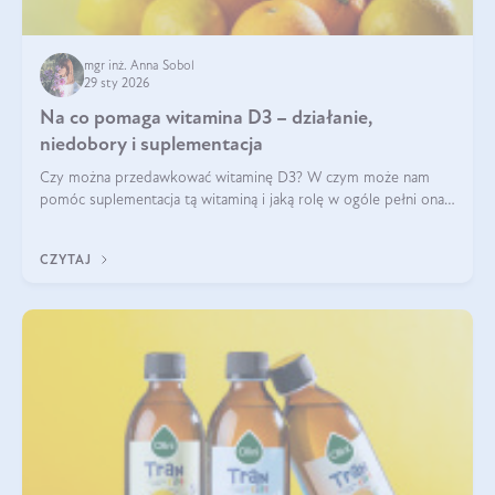
mgr inż. Anna Sobol
29 sty 2026
Na co pomaga witamina D3 – działanie,
niedobory i suplementacja
Czy można przedawkować witaminę D3? W czym może nam
pomóc suplementacja tą witaminą i jaką rolę w ogóle pełni ona
w naszym ciele? Powszechnie wiadomo, że jej przyjmowanie
zalecane jest jesienią i zimą, ale czy wiesz, dlaczego warto to
CZYTAJ
robić?