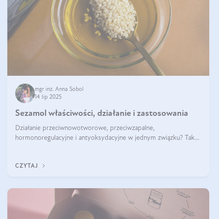
mgr inż. Anna Sobol
14 lip 2025
Sezamol właściwości, działanie i zastosowania
Działanie przeciwnowotworowe, przeciwzapalne,
hormonoregulacyjne i antyoksydacyjne w jednym związku? Tak
— to właśnie natura sezamolu, który obecny jest w oleju
sezamowym. Dowiedz się, dlaczego warto wprowadzić go do
CZYTAJ
swojej diety — być może to pierwsza ok