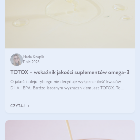
Maria Knapik
11 sie 2025
TOTOX – wskaźnik jakości suplementów omega-3
O jakości oleju rybiego nie decyduje wyłącznie ilość kwasów
DHA i EPA. Bardzo istotnym wyznacznikiem jest TOTOX. To
wskaźnik, który pokazuje skuteczność, świeżość oraz
bezpieczeństwo suplementu?
CZYTAJ