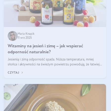
Maria Knapik
11 wrz 2025
Witaminy na jesień i zimę – jak wspierać
odporność naturalnie?
Jesienią i zimą odporność spada. Niższa temperatura, mniej
słońca i aktywności na świeżym powietrzu powodują, że łatwiej
się przeziębiamy. Dlatego szczególnie w tym okresie powinniśmy
CZYTAJ
wspierać układ immunologiczny. Co warto suplementować
jesienią i zimą?