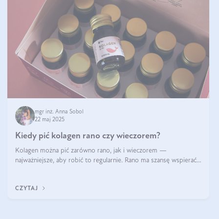
mgr inż. Anna Sobol
22 maj 2025
Kiedy pić kolagen rano czy wieczorem?
Kolagen można pić zarówno rano, jak i wieczorem —
najważniejsze, aby robić to regularnie. Rano ma szansę wspierać
energię i metabolizm, a wieczorem regenerację organizmu
podczas snu.
CZYTAJ