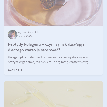
mgr inż. Anna Sobol
15 wrz 2025
Peptydy kolagenu – czym są, jak działają i
dlaczego warto je stosować?
Kolagen jako białko budulcowe, naturalnie występujące w
naszym organizmie, ma całkiem sporą masę cząsteczkową —
nawet do 300 kDa. Jeśli chcielibyśmy suplementować go w tej
CZYTAJ
formie, byłby trudno strawialny. Aby był lepiej przyswajalny i
bardziej biodostępny