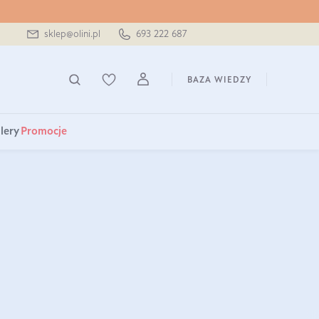
sklep@olini.pl
693 222 687
BAZA WIEDZY
lery
Promocje