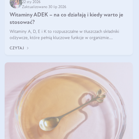
22 sty 2026
Zaktualizowano 30 lip 2026
Witaminy ADEK – na co działają i kiedy warto je
stosować?
Witaminy A, D, E i K to rozpuszczalne w tłuszczach składniki
odżywcze, które pełnią kluczowe funkcje w organizmie.
Wspierają zdrowie skóry i wzroku, odporność, prawidłową
CZYTAJ
krzepliwość krwi oraz mineralizację kości.