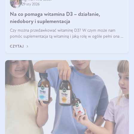
29 sty 2026
Na co pomaga witamina D3 – działanie,
niedobory i suplementacja
Czy można przedawkować witaminę D3? W czym może nam
pomóc suplementacja tą witaminą i jaką rolę w ogóle pełni ona w
naszym ciele? Powszechnie wiadomo, że jej przyjmowanie
CZYTAJ
zalecane jest jesienią i zimą, ale czy wiesz, dlaczego warto to
robić?