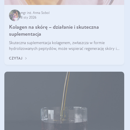
mgr inż. Anna Sobol
8 sty 2026
Kolagen na skórę – działanie i skuteczna
suplementacja
Skuteczna suplementacja kolagenem, zwłaszcza w formie
hydrolizowanych peptydów, może wspierać regenerację skóry i
poprawiać jej wygląd, jeśli jest połączona z odpowiednią dietą i
CZYTAJ
regularnością stosowania.