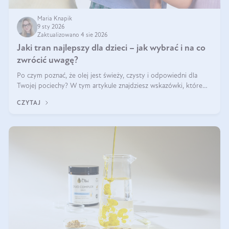
Maria Knapik
9 sty 2026
Zaktualizowano 4 sie 2026
Jaki tran najlepszy dla dzieci – jak wybrać i na co
zwrócić uwagę?
Po czym poznać, że olej jest świeży, czysty i odpowiedni dla
Twojej pociechy? W tym artykule znajdziesz wskazówki, które
pomogą wybrać najlepszy tran dla dzieci.
CZYTAJ