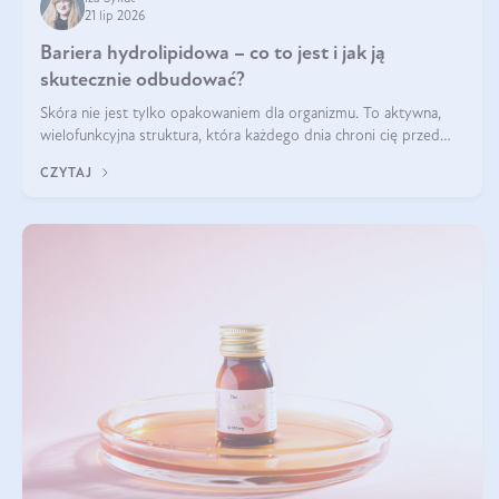
21 lip 2026
Bariera hydrolipidowa – co to jest i jak ją
skutecznie odbudować?
Skóra nie jest tylko opakowaniem dla organizmu. To aktywna,
wielofunkcyjna struktura, która każdego dnia chroni cię przed
utratą wody, wahaniami temperatury i czynnikami
CZYTAJ
środowiskowymi. Jednym z jej kluczowych elementów jest
bariera hydrolipidowa.