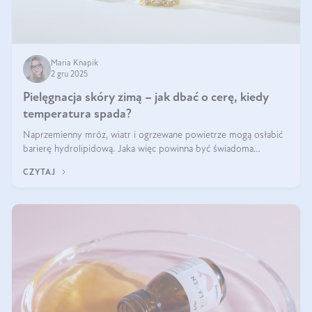
Maria Knapik
2 gru 2025
Pielęgnacja skóry zimą – jak dbać o cerę, kiedy
temperatura spada?
Naprzemienny mróz, wiatr i ogrzewane powietrze mogą osłabić
barierę hydrolipidową. Jaka więc powinna być świadoma
pielęgnacja w okresie chłodnych miesięcy?
CZYTAJ