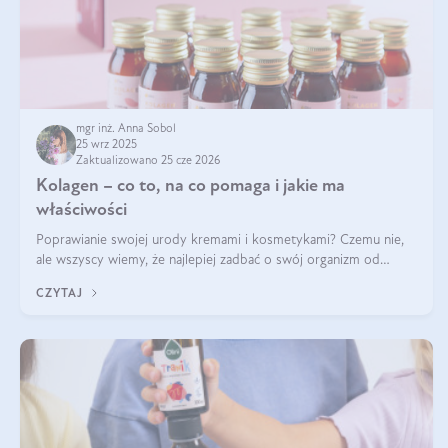
mgr inż. Anna Sobol
25 wrz 2025
Zaktualizowano 25 cze 2026
Kolagen – co to, na co pomaga i jakie ma
właściwości
Poprawianie swojej urody kremami i kosmetykami? Czemu nie,
ale wszyscy wiemy, że najlepiej zadbać o swój organizm od
wewnątrz — to solidna podstawa do tego, by nasz wygląd
CZYTAJ
zewnętrzny prezentował się zdrowo i atrakcyjnie. Stosowanie
wysokiej jakości suplem