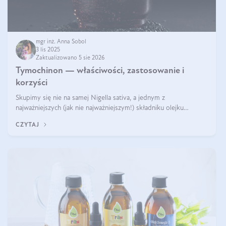
mgr inż. Anna Sobol
3 lis 2025
Zaktualizowano 5 sie 2026
Tymochinon — właściwości, zastosowanie i
korzyści
Skupimy się nie na samej Nigella sativa, a jednym z
najważniejszych (jak nie najważniejszym!) składniku olejku
eterycznego z czarnuszki: tymochinonie.
CZYTAJ