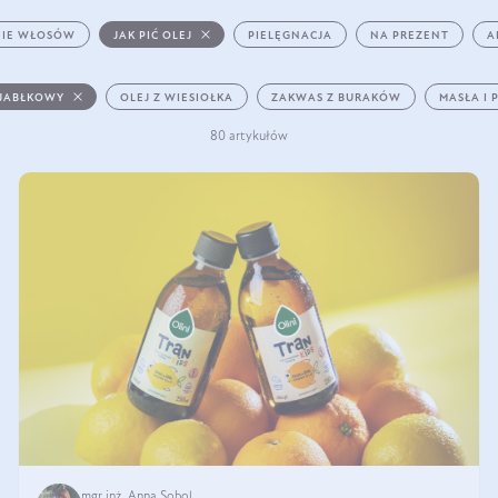
IE WŁOSÓW
JAK PIĆ OLEJ
PIELĘGNACJA
NA PREZENT
A
 JABŁKOWY
OLEJ Z WIESIOŁKA
ZAKWAS Z BURAKÓW
MASŁA I 
80 artykułów
mgr inż. Anna Sobol