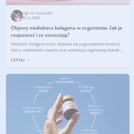
mgr inż. Anna Sobol
15 sty 2026
Objawy niedoboru kolagenu w organizmie. Jak je
rozpoznać i co oznaczają?
Niedobór kolagenu może objawiać się pogorszeniem kondycji
skóry, osłabieniem stawów oraz wolniejszą regeneracją tkanek.
Do najczęstszych sygnałów należą utrata jędrności i elastyczności
CZYTAJ
skóry, bóle stawów, łamliwość paznokci oraz osłabienie włosów.