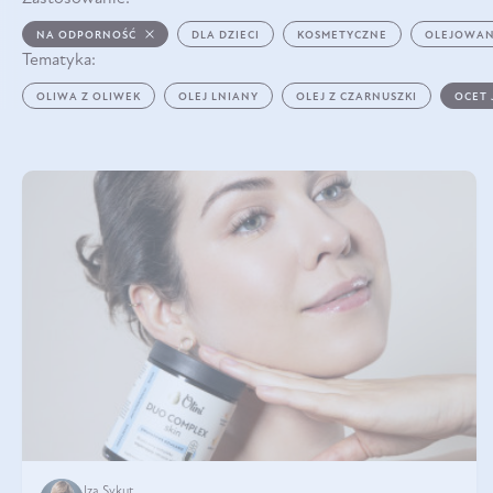
NA ODPORNOŚĆ
DLA DZIECI
KOSMETYCZNE
OLEJOWAN
Tematyka:
OLIWA Z OLIWEK
OLEJ LNIANY
OLEJ Z CZARNUSZKI
OCET
Iza Sykut