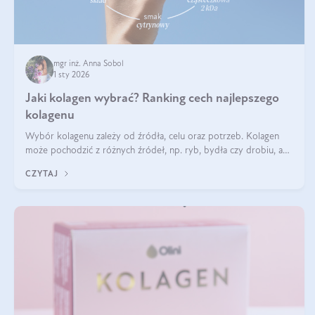
mgr inż. Anna Sobol
1 sty 2026
Jaki kolagen wybrać? Ranking cech najlepszego
kolagenu
Wybór kolagenu zależy od źródła, celu oraz potrzeb. Kolagen
może pochodzić z różnych źródeł, np. ryb, bydła czy drobiu, a
każdy typ ma swoje unikatowe właściwości. Dla skóry najlepiej
CZYTAJ
sprawdza się kolagen rybi, a dla wspierania stawów — kolagen
bydlęcy.