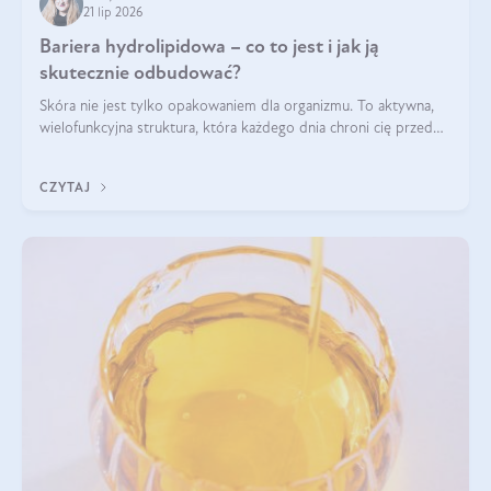
21 lip 2026
Bariera hydrolipidowa – co to jest i jak ją
skutecznie odbudować?
Skóra nie jest tylko opakowaniem dla organizmu. To aktywna,
wielofunkcyjna struktura, która każdego dnia chroni cię przed
utratą wody, wahaniami temperatury i czynnikami
środowiskowymi. Jednym z jej kluczowych elementów jest
CZYTAJ
bariera hydrolipidowa.