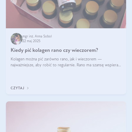
mgr inż. Anna Sobol
22 maj 2025
Kiedy pić kolagen rano czy wieczorem?
Kolagen można pić zarówno rano, jak i wieczorem —
najważniejsze, aby robić to regularnie. Rano ma szansę wspierać
energię i metabolizm, a wieczorem regenerację organizmu
podczas snu.
CZYTAJ