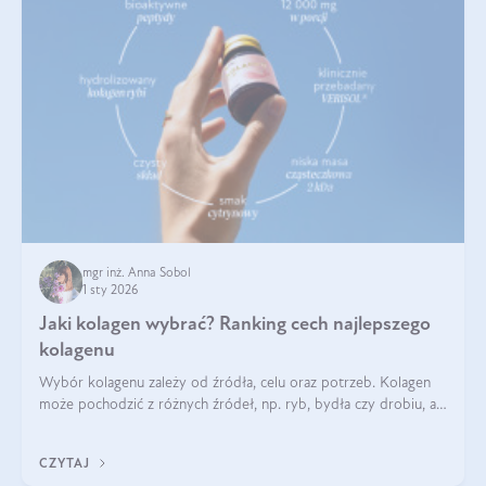
mgr inż. Anna Sobol
1 sty 2026
Jaki kolagen wybrać? Ranking cech najlepszego
kolagenu
Wybór kolagenu zależy od źródła, celu oraz potrzeb. Kolagen
może pochodzić z różnych źródeł, np. ryb, bydła czy drobiu, a
każdy typ ma swoje unikatowe właściwości. Dla skóry najlepiej
sprawdza się kolagen rybi, a dla wspierania stawów — kolagen
CZYTAJ
bydlęcy.