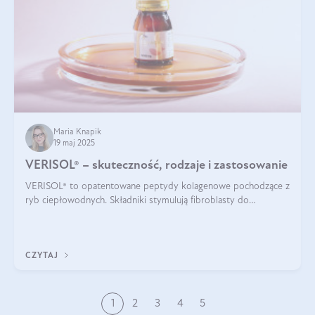
Maria Knapik
19 maj 2025
VERISOL® – skuteczność, rodzaje i zastosowanie
VERISOL® to opatentowane peptydy kolagenowe pochodzące z
ryb ciepłowodnych. Składniki stymulują fibroblasty do
produkcji kolagenu i elastyny w skórze. Kolagen VERISOL®
zapewnia wysoką biodostępność i umożliwia skuteczne dotarcie
do komórek skóry.
CZYTAJ
1
2
3
4
5