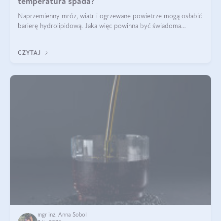
temperatura spada?
Naprzemienny mróz, wiatr i ogrzewane powietrze mogą osłabić
barierę hydrolipidową. Jaka więc powinna być świadoma
pielęgnacja w okresie chłodnych miesięcy?
CZYTAJ
mgr inż. Anna Sobol