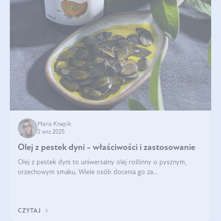
Maria Knapik
2 wrz 2025
Olej z pestek dyni - właściwości i zastosowanie
Olej z pestek dyni to uniwersalny olej roślinny o pysznym,
orzechowym smaku. Wiele osób docenia go za
wszechstronność, bo przydaje się zarówno w kuchni, jak i w
pielęgnacji. Często wykorzystuje się go
CZYTAJ