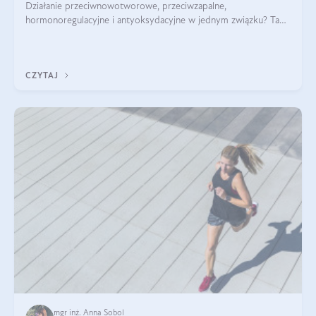
Działanie przeciwnowotworowe, przeciwzapalne,
hormonoregulacyjne i antyoksydacyjne w jednym związku? Tak
— to właśnie natura sezamolu, który obecny jest w oleju
sezamowym. Dowiedz się, dlaczego warto wprowadzić go do
swojej diety — być może to pierwsza ok
CZYTAJ
mgr inż. Anna Sobol