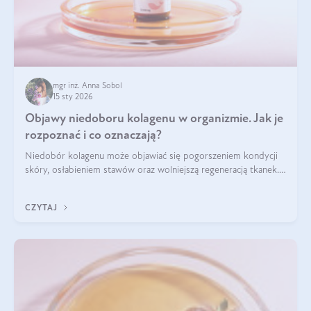
mgr inż. Anna Sobol
15 sty 2026
Objawy niedoboru kolagenu w organizmie. Jak je
rozpoznać i co oznaczają?
Niedobór kolagenu może objawiać się pogorszeniem kondycji
skóry, osłabieniem stawów oraz wolniejszą regeneracją tkanek.
Do najczęstszych sygnałów należą utrata jędrności i
elastyczności skóry, bóle stawów, łamliwość paznokci oraz
CZYTAJ
osłabienie włosów.