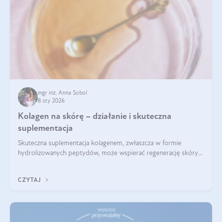
mgr inż. Anna Sobol
8 sty 2026
Kolagen na skórę – działanie i skuteczna
suplementacja
Skuteczna suplementacja kolagenem, zwłaszcza w formie
hydrolizowanych peptydów, może wspierać regenerację skóry i
poprawiać jej wygląd, jeśli jest połączona z odpowiednią dietą i
regularnością stosowania.
CZYTAJ