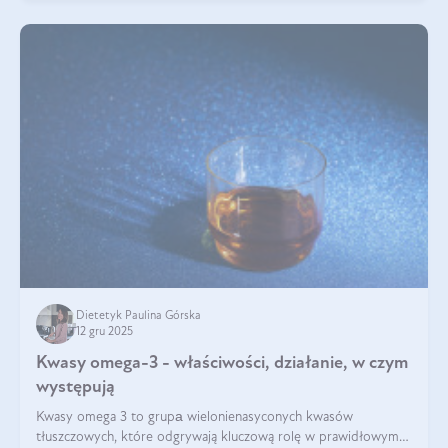
Dietetyk Paulina Górska
12 gru 2025
Kwasy omega-3 - właściwości, działanie, w czym
występują
Kwasy omega 3 to grupа wielonienasyconych kwasów
tłuszczowych, które odgrywają kluczową rolę w prawidłowym