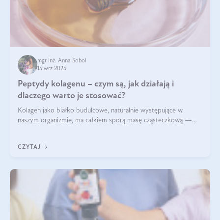
mgr inż. Anna Sobol
15 wrz 2025
Peptydy kolagenu – czym są, jak działają i
dlaczego warto je stosować?
Kolagen jako białko budulcowe, naturalnie występujące w
naszym organizmie, ma całkiem sporą masę cząsteczkową —
nawet do 300 kDa. Jeśli chcielibyśmy suplementować go w tej
formie, byłby trudno strawialny. Aby był lepiej przyswajalny i
CZYTAJ
bardziej biodostępny