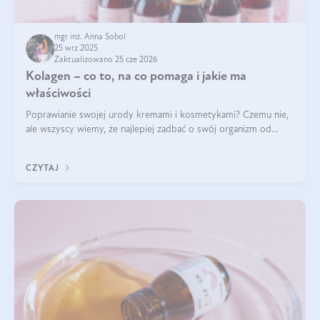
mgr inż. Anna Sobol
25 wrz 2025
Zaktualizowano 25 cze 2026
Kolagen – co to, na co pomaga i jakie ma
właściwości
Poprawianie swojej urody kremami i kosmetykami? Czemu nie,
ale wszyscy wiemy, że najlepiej zadbać o swój organizm od
wewnątrz — to solidna podstawa do tego, by nasz wygląd
zewnętrzny prezentował się zdrowo i atrakcyjnie. Stosowanie
CZYTAJ
wysokiej jakości suplem