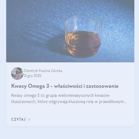
Dietetyk Paulina Górska
12 gru 2025
Kwasy Omega 3 - właściwości i zastosowanie
Kwasy omega 3 to grupа wielonienasyconych kwasów
tłuszczowych, które odgrywają kluczową rolę w prawidłowym
funkcjonowaniu organizmu – wspierają pracę serca, mózgu i
układu odpornościowego.
CZYTAJ