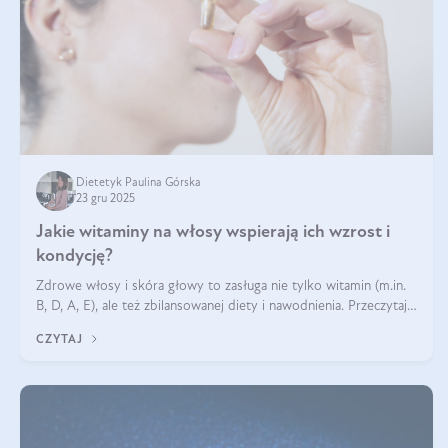
Dietetyk Paulina Górska
23 gru 2025
Jakie witaminy na włosy wspierają ich wzrost i
kondycję?
Zdrowe włosy i skóra głowy to zasługa nie tylko witamin (m.in.
B, D, A, E), ale też zbilansowanej diety i nawodnienia. Przeczytaj
nasz artykuł i dowiedz się, które składniki najskuteczniej hamują
CZYTAJ
wypadanie włosów.