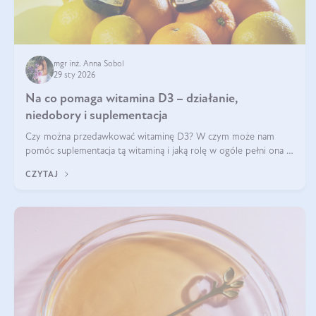
mgr inż. Anna Sobol
29 sty 2026
Na co pomaga witamina D3 – działanie,
niedobory i suplementacja
Czy można przedawkować witaminę D3? W czym może nam
pomóc suplementacja tą witaminą i jaką rolę w ogóle pełni ona w
naszym ciele? Powszechnie wiadomo, że jej przyjmowanie
CZYTAJ
zalecane jest jesienią i zimą, ale czy wiesz, dlaczego warto to
robić?