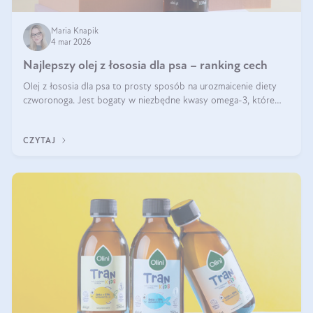
Maria Knapik
4 mar 2026
Najlepszy olej z łososia dla psa – ranking cech
Olej z łososia dla psa to prosty sposób na urozmaicenie diety
czworonoga. Jest bogaty w niezbędne kwasy omega-3, które
mogą pozytywnie wpłynąć na ogólną formę pupila. Na jakie
właściwości tego oleju rybiego warto w szczególności zwrócić
CZYTAJ
uwagę?