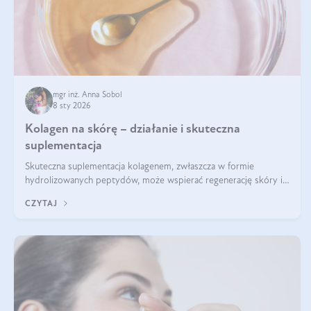
mgr inż. Anna Sobol
8 sty 2026
Kolagen na skórę – działanie i skuteczna
suplementacja
Skuteczna suplementacja kolagenem, zwłaszcza w formie
hydrolizowanych peptydów, może wspierać regenerację skóry i
poprawiać jej wygląd, jeśli jest połączona z odpowiednią dietą i
CZYTAJ
regularnością stosowania.