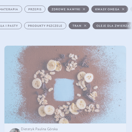
MATERAPIA
PRZEPIS
ZDROWE NAWYKI
KWASY OMEGA
ŁA I PASTY
PRODUKTY PSZCZELE
TRAN
OLEJE DLA ZWIERZĄT
Dietetyk Paulina Górska