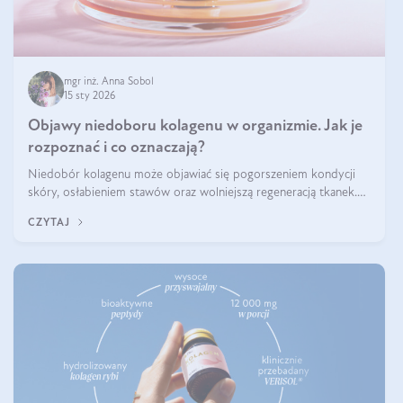
mgr inż. Anna Sobol
15 sty 2026
Objawy niedoboru kolagenu w organizmie. Jak je
rozpoznać i co oznaczają?
Niedobór kolagenu może objawiać się pogorszeniem kondycji
skóry, osłabieniem stawów oraz wolniejszą regeneracją tkanek.
Do najczęstszych sygnałów należą utrata jędrności i elastyczności
CZYTAJ
skóry, bóle stawów, łamliwość paznokci oraz osłabienie włosów.