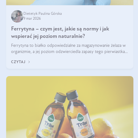
Dietetyk Paulina Górska
9 mar 2026
Ferrytyna – czym jest, jakie są normy i jak
wspierać jej poziom naturalnie?
Ferrytyna to białko odpowiedzialne za magazynowanie żelaza w
organizmie, a jej poziom odzwierciedla zapasy tego pierwiastka.
Warto dowiedzieć się więcej na jej temat, ponieważ niedobór
CZYTAJ
ferrytyny daje objawy, które mogą utrudniać codzienne
funkcjonowanie (