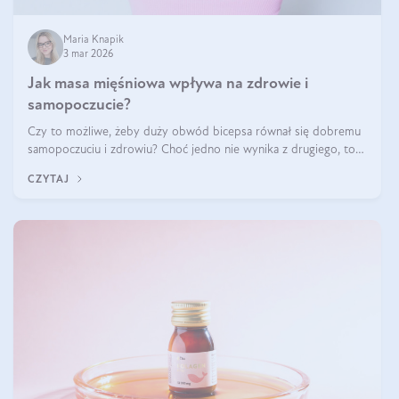
Maria Knapik
3 mar 2026
Jak masa mięśniowa wpływa na zdrowie i
samopoczucie?
Czy to możliwe, żeby duży obwód bicepsa równał się dobremu
samopoczuciu i zdrowiu? Choć jedno nie wynika z drugiego, to
jest między nimi powiązanie – masa mięśniowa może znacznie
CZYTAJ
poprawić jakość życia. W jaki sposób? W tym wpisie wszystko
wyjaśnimy.