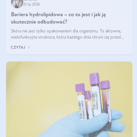
21 lip 2026
Bariera hydrolipidowa – co to jest i jak ją
skutecznie odbudować?
Skóra nie jest tylko opakowaniem dla organizmu. To aktywna,
wielofunkcyjna struktura, która każdego dnia chroni cię przed
utratą wody, wahaniami temperatury i czynnikami
CZYTAJ
środowiskowymi. Jednym z jej kluczowych elementów jest
bariera hydrolipidowa.