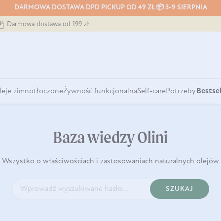
DARMOWA DOSTAWA DPD PICKUP OD 49 ZŁ 📦 3-9 SIERPNIA
Darmowa dostawa od 199 zł
leje zimnotłoczone
Żywność funkcjonalna
Self-care
Potrzeby
Bestsel
Baza wiedzy Olini
Wszystko o właściwościach i zastosowaniach naturalnych olejów
SZUKAJ