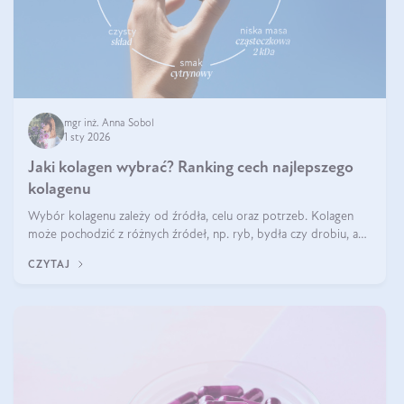
mgr inż. Anna Sobol
1 sty 2026
Jaki kolagen wybrać? Ranking cech najlepszego
kolagenu
Wybór kolagenu zależy od źródła, celu oraz potrzeb. Kolagen
może pochodzić z różnych źródeł, np. ryb, bydła czy drobiu, a
każdy typ ma swoje unikatowe właściwości. Dla skóry najlepiej
CZYTAJ
sprawdza się kolagen rybi, a dla wspierania stawów — kolagen
bydlęcy.