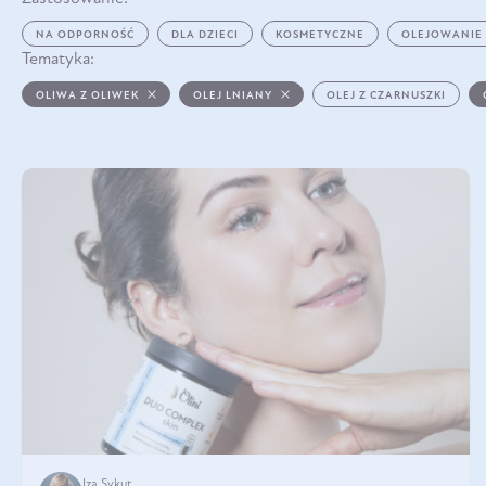
NA ODPORNOŚĆ
DLA DZIECI
KOSMETYCZNE
OLEJOWANIE
Tematyka:
OLIWA Z OLIWEK
OLEJ LNIANY
OLEJ Z CZARNUSZKI
Iza Sykut