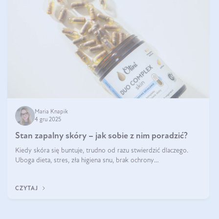
Maria Knapik
4 gru 2025
Stan zapalny skóry – jak sobie z nim poradzić?
Kiedy skóra się buntuje, trudno od razu stwierdzić dlaczego.
Uboga dieta, stres, zła higiena snu, brak ochrony
przeciwsłonecznej – powodów nasilenia stanów zapalnych może
być wiele. Jak poradzić sobie z ich przyczynami i skutkami?
CZYTAJ