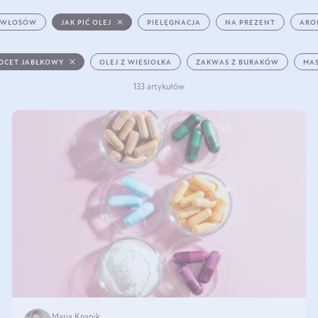
 WŁOSÓW
JAK PIĆ OLEJ
PIELĘGNACJA
NA PREZENT
ARO
OCET JABŁKOWY
OLEJ Z WIESIOŁKA
ZAKWAS Z BURAKÓW
MAS
133 artykułów
Maria Knapik