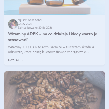
mgr inż. Anna Sobol
22 sty 2026
Zaktualizowano 30 lip 2026
Witaminy ADEK – na co działają i kiedy warto je
stosować?
Witaminy A, D, E i K to rozpuszczalne w tłuszczach składniki
odżywcze, które pełnią kluczowe funkcje w organizmie.
Wspierają zdrowie skóry i wzroku, odporność, prawidłową
CZYTAJ
krzepliwość krwi oraz mineralizację kości.