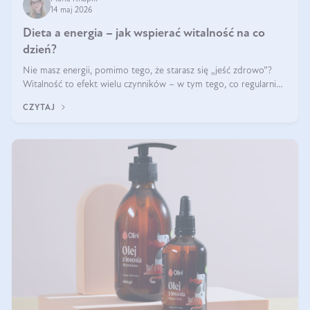
14 maj 2026
Dieta a energia – jak wspierać witalność na co
dzień?
Nie masz energii, pomimo tego, że starasz się „jeść zdrowo”?
Witalność to efekt wielu czynników – w tym tego, co regularnie
ląduje na talerzu. Zapotrzebowanie na składniki odżywcze różni
CZYTAJ
się w zależności od osoby