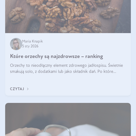
Maria Knapik
5 sty 2026
Które orzechy są najzdrowsze – ranking
Orzechy to nieodłączny element zdrowego jadłospisu. Świetnie
smakują solo, z dodatkami lub jako składnik dań. Po które
orzechy warto sięgać zamiast niezdrowej przekąski? Dowiesz się
z tego tekstu!
CZYTAJ