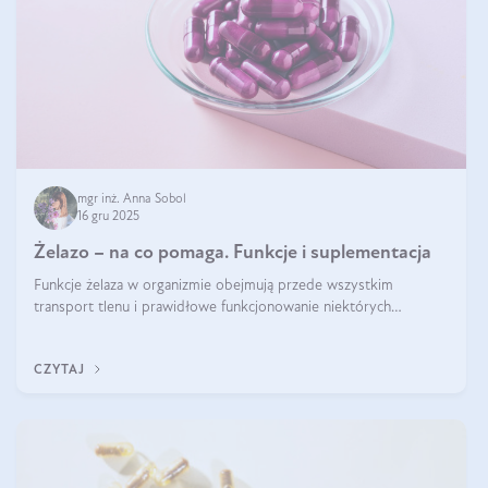
mgr inż. Anna Sobol
16 gru 2025
Żelazo – na co pomaga. Funkcje i suplementacja
Funkcje żelaza w organizmie obejmują przede wszystkim
transport tlenu i prawidłowe funkcjonowanie niektórych
enzymów. Żelazo odpowiada też za działanie układu
immunologicznego i nerwowego, szczególnie na wczesnym
CZYTAJ
etapie życia.