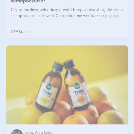
samopoczucie?
Czy to możliwe, żeby duży obwód bicepsa równał się dobremu
samopoczuciu i zdrowiu? Choć jedno nie wynika z drugiego, to
jest między nimi powiązanie – masa mięśniowa może znacznie
poprawić jakość życia. W jaki sposób? W tym wpisie wszystko
CZYTAJ
wyjaśnimy.
mgr inż. Anna Sobol