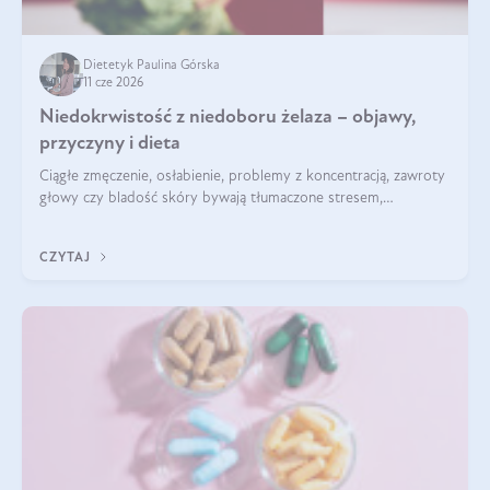
Dietetyk Paulina Górska
11 cze 2026
Niedokrwistość z niedoboru żelaza – objawy,
przyczyny i dieta
Ciągłe zmęczenie, osłabienie, problemy z koncentracją, zawroty
głowy czy bladość skóry bywają tłumaczone stresem,
przepracowaniem lub niedoborem snu. Tymczasem ich
przyczyną może być niedokrwistość z niedoboru żelaza.
CZYTAJ