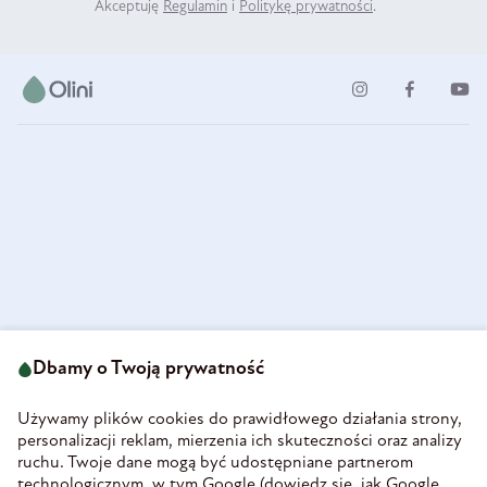
Akceptuję
Regulamin
i
Politykę prywatności
.
ul. Strzegomska 49
693 222 687
58-160 Świebodzice
Dbamy o Twoją prywatność
sklep@olini.pl
Polska
NIP 8860027066
Używamy plików cookies do prawidłowego działania strony,
REGON 890213034
personalizacji reklam, mierzenia ich skuteczności oraz analizy
ruchu. Twoje dane mogą być udostępniane partnerom
INFORMACJE
technologicznym, w tym Google (
dowiedz się, jak Google