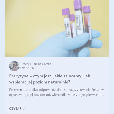
Dietetyk Paulina Górska
9 mar 2026
Ferrytyna – czym jest, jakie są normy i jak
wspierać jej poziom naturalnie?
Ferrytyna to białko odpowiedzialne za magazynowanie żelaza w
organizmie, a jej poziom odzwierciedla zapasy tego pierwiastka.
Warto dowiedzieć się więcej na jej temat, ponieważ niedobór
ferrytyny daje objawy, które mogą utrudniać codzienne
CZYTAJ
funkcjonowanie (