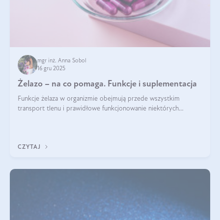
mgr inż. Anna Sobol
16 gru 2025
Żelazo – na co pomaga. Funkcje i suplementacja
Funkcje żelaza w organizmie obejmują przede wszystkim
transport tlenu i prawidłowe funkcjonowanie niektórych
enzymów. Żelazo odpowiada też za działanie układu
immunologicznego i nerwowego, szczególnie na wczesnym
etapie życia.
CZYTAJ