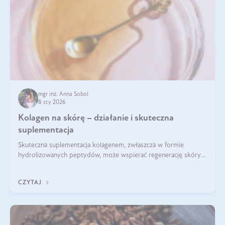
mgr inż. Anna Sobol
8 sty 2026
Kolagen na skórę – działanie i skuteczna
suplementacja
Skuteczna suplementacja kolagenem, zwłaszcza w formie
hydrolizowanych peptydów, może wspierać regenerację skóry i
poprawiać jej wygląd, jeśli jest połączona z odpowiednią dietą i
regularnością stosowania.
CZYTAJ