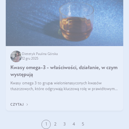
Dietetyk Paulina Górska
12 gru 2025
Kwasy omega-3 - właściwości, działanie, w czym
występują
Kwasy omega 3 to grupа wielonienasyconych kwasów
tłuszczowych, które odgrywają kluczową rolę w prawidłowym
funkcjonowaniu organizmu – wspierają pracę serca, mózgu i
układu odpornościowego.
CZYTAJ
1
2
3
4
5