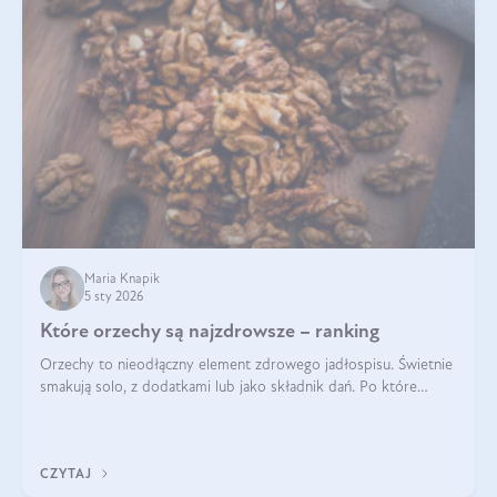
Maria Knapik
5 sty 2026
Które orzechy są najzdrowsze – ranking
Orzechy to nieodłączny element zdrowego jadłospisu. Świetnie
smakują solo, z dodatkami lub jako składnik dań. Po które
orzechy warto sięgać zamiast niezdrowej przekąski? Dowiesz
się z tego tekstu!
CZYTAJ