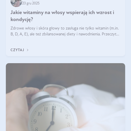
23 gru 2025
Jakie witaminy na włosy wspierają ich wzrost i
kondycję?
Zdrowe włosy i skóra głowy to zasługa nie tylko witamin (m.in.
B, D, A, E), ale też zbilansowanej diety i nawodnienia. Przeczytaj
nasz artykuł i dowiedz się, które składniki najskuteczniej hamują
wypadanie włosów.
CZYTAJ