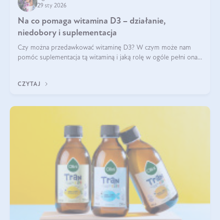
29 sty 2026
Na co pomaga witamina D3 – działanie,
niedobory i suplementacja
Czy można przedawkować witaminę D3? W czym może nam
pomóc suplementacja tą witaminą i jaką rolę w ogóle pełni ona
w naszym ciele? Powszechnie wiadomo, że jej przyjmowanie
zalecane jest jesienią i zimą, ale czy wiesz, dlaczego warto to
CZYTAJ
robić?