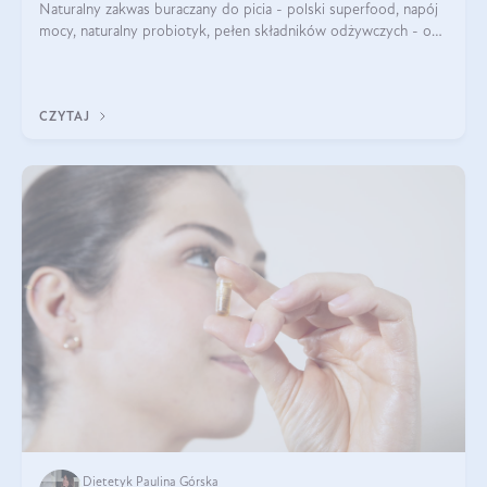
Naturalny zakwas buraczany do picia - polski superfood, napój
mocy, naturalny probiotyk, pełen składników odżywczych - o
zakwasie z buraka mówi się w samych superlatywach. Niektórzy
z Was usłyszeli o
CZYTAJ
Dietetyk Paulina Górska