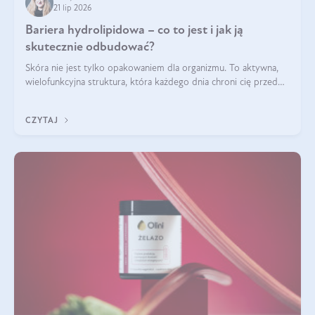
21 lip 2026
Bariera hydrolipidowa – co to jest i jak ją
skutecznie odbudować?
Skóra nie jest tylko opakowaniem dla organizmu. To aktywna,
wielofunkcyjna struktura, która każdego dnia chroni cię przed
utratą wody, wahaniami temperatury i czynnikami
środowiskowymi. Jednym z jej kluczowych elementów jest
CZYTAJ
bariera hydrolipidowa.