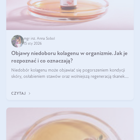
mgr inż. Anna Sobol
15 sty 2026
Objawy niedoboru kolagenu w organizmie. Jak je
rozpoznać i co oznaczają?
Niedobór kolagenu może objawiać się pogorszeniem kondycji
skóry, osłabieniem stawów oraz wolniejszą regeneracją tkanek.
Do najczęstszych sygnałów należą utrata jędrności i
elastyczności skóry, bóle stawów, łamliwość paznokci oraz
CZYTAJ
osłabienie włosów.