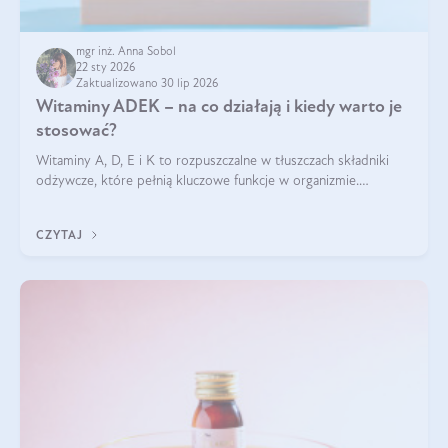
mgr inż. Anna Sobol
22 sty 2026
Zaktualizowano 30 lip 2026
Witaminy ADEK – na co działają i kiedy warto je
stosować?
Witaminy A, D, E i K to rozpuszczalne w tłuszczach składniki
odżywcze, które pełnią kluczowe funkcje w organizmie.
Wspierają zdrowie skóry i wzroku, odporność, prawidłową
krzepliwość krwi oraz mineralizację kości.
CZYTAJ