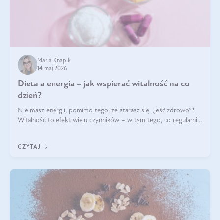
Maria Knapik
14 maj 2026
Dieta a energia – jak wspierać witalność na co
dzień?
Nie masz energii, pomimo tego, że starasz się „jeść zdrowo”?
Witalność to efekt wielu czynników – w tym tego, co regularnie
ląduje na talerzu. Zapotrzebowanie na składniki odżywcze różni
się w zależności od osoby
CZYTAJ