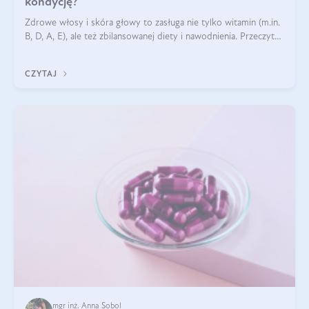
kondycję?
Zdrowe włosy i skóra głowy to zasługa nie tylko witamin (m.in.
B, D, A, E), ale też zbilansowanej diety i nawodnienia. Przeczytaj
nasz artykuł i dowiedz się, które składniki najskuteczniej hamują
wypadanie włosów.
CZYTAJ
mgr inż. Anna Sobol