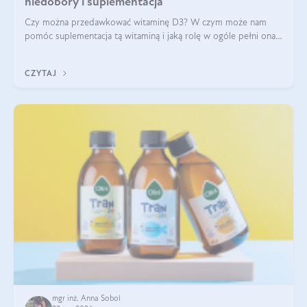
niedobory i suplementacja
Czy można przedawkować witaminę D3? W czym może nam
pomóc suplementacja tą witaminą i jaką rolę w ogóle pełni ona
w naszym ciele? Powszechnie wiadomo, że jej przyjmowanie
zalecane jest jesienią i zimą, ale czy wiesz, dlaczego warto to
CZYTAJ
robić?
mgr inż. Anna Sobol