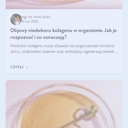
mgr inż. Anna Sobol
15 sty 2026
Objawy niedoboru kolagenu w organizmie. Jak je
rozpoznać i co oznaczają?
Niedobór kolagenu może objawiać się pogorszeniem kondycji
skóry, osłabieniem stawów oraz wolniejszą regeneracją tkanek.
Do najczęstszych sygnałów należą utrata jędrności i
elastyczności skóry, bóle stawów, łamliwość paznokci oraz
CZYTAJ
osłabienie włosów.