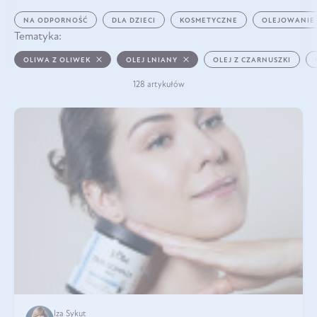
NA ODPORNOŚĆ
DLA DZIECI
KOSMETYCZNE
OLEJOWANIE
Tematyka:
OLIWA Z OLIWEK
OLEJ LNIANY
OLEJ Z CZARNUSZKI
128 artykułów
Iza Sykut