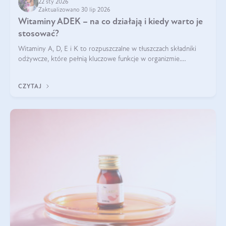
22 sty 2026
Zaktualizowano 30 lip 2026
Witaminy ADEK – na co działają i kiedy warto je
stosować?
Witaminy A, D, E i K to rozpuszczalne w tłuszczach składniki
odżywcze, które pełnią kluczowe funkcje w organizmie.
Wspierają zdrowie skóry i wzroku, odporność, prawidłową
krzepliwość krwi oraz mineralizację kości.
CZYTAJ