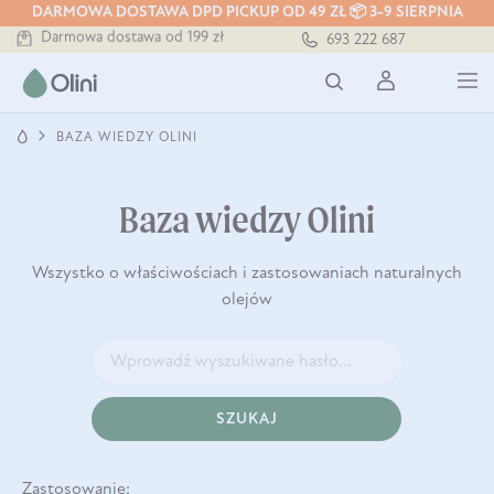
DARMOWA DOSTAWA DPD PICKUP OD 49 ZŁ 📦 3-9 SIERPNIA
Darmowa dostawa od 199 zł
693 222 687
Tłoczony zawsze na zimno
Bezpieczna dostawa od 7,49 zł
Darmowa dostawa od 199 zł
Tłoczony zawsze na zimno
BAZA WIEDZY OLINI
Baza wiedzy Olini
Wszystko o właściwościach i zastosowaniach naturalnych
olejów
SZUKAJ
Zastosowanie: