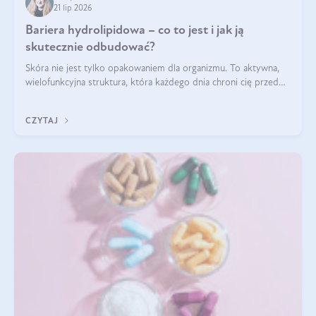
21 lip 2026
Bariera hydrolipidowa – co to jest i jak ją
skutecznie odbudować?
Skóra nie jest tylko opakowaniem dla organizmu. To aktywna,
wielofunkcyjna struktura, która każdego dnia chroni cię przed
utratą wody, wahaniami temperatury i czynnikami
środowiskowymi. Jednym z jej kluczowych elementów jest
CZYTAJ
bariera hydrolipidowa.