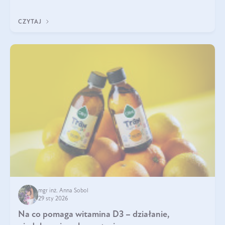
jest między nimi powiązanie – masa mięśniowa może znacznie
poprawić jakość życia. W jaki sposób? W tym wpisie wszystko
CZYTAJ
wyjaśnimy.
mgr inż. Anna Sobol
29 sty 2026
Na co pomaga witamina D3 – działanie,