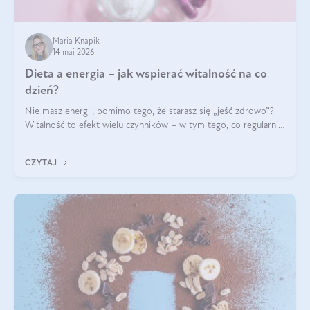
Maria Knapik
14 maj 2026
Dieta a energia – jak wspierać witalność na co
dzień?
Nie masz energii, pomimo tego, że starasz się „jeść zdrowo”?
Witalność to efekt wielu czynników – w tym tego, co regularnie
ląduje na talerzu. Zapotrzebowanie na składniki odżywcze różni
się w zależności od osoby
CZYTAJ