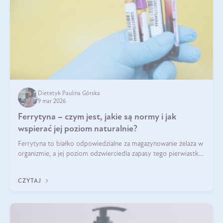
Dietetyk Paulina Górska
9 mar 2026
Ferrytyna – czym jest, jakie są normy i jak
wspierać jej poziom naturalnie?
Ferrytyna to białko odpowiedzialne za magazynowanie żelaza w
organizmie, a jej poziom odzwierciedla zapasy tego pierwiastka.
Warto dowiedzieć się więcej na jej temat, ponieważ niedobór
ferrytyny daje objawy, które mogą utrudniać codzienne
CZYTAJ
funkcjonowanie (