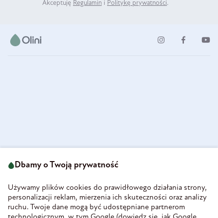
Akceptuję
Regulamin
i
Politykę prywatności
.
ul. Strzegomska 49
693 222 687
58-160 Świebodzice
Dbamy o Twoją prywatność
sklep@olini.pl
Polska
NIP 8860027066
Używamy plików cookies do prawidłowego działania strony,
REGON 890213034
personalizacji reklam, mierzenia ich skuteczności oraz analizy
ruchu. Twoje dane mogą być udostępniane partnerom
INFORMACJE
technologicznym, w tym Google (
dowiedz się, jak Google