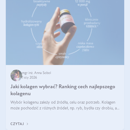
mgr inż. Anna Sobol
1 sty 2026
Jaki kolagen wybrać? Ranking cech najlepszego
kolagenu
Wybór kolagenu zależy od źródła, celu oraz potrzeb. Kolagen
może pochodzić z różnych źródeł, np. ryb, bydła czy drobiu, a
każdy typ ma swoje unikatowe właściwości. Dla skóry najlepiej
sprawdza się kolagen rybi, a dla wspierania stawów — kolagen
CZYTAJ
bydlęcy.