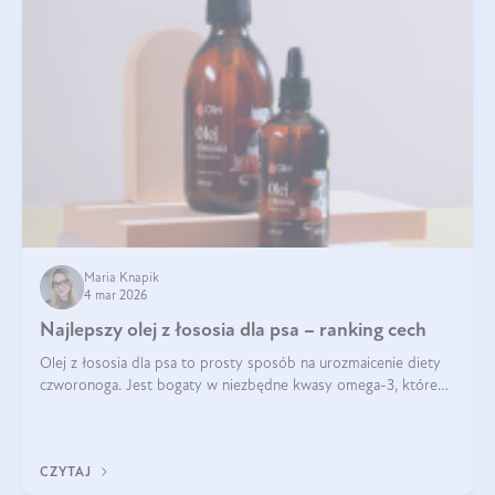
Maria Knapik
4 mar 2026
Najlepszy olej z łososia dla psa – ranking cech
Olej z łososia dla psa to prosty sposób na urozmaicenie diety
czworonoga. Jest bogaty w niezbędne kwasy omega-3, które
mogą pozytywnie wpłynąć na ogólną formę pupila. Na jakie
właściwości tego oleju rybiego warto w szczególności zwrócić
uwagę?
CZYTAJ