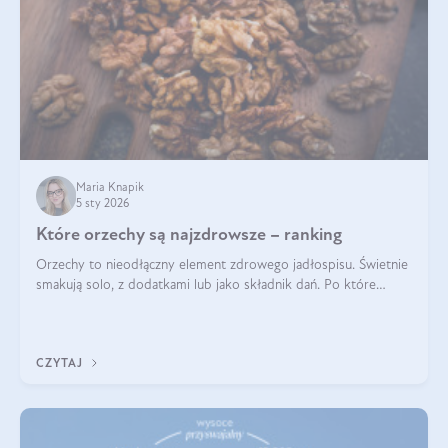
Maria Knapik
5 sty 2026
Które orzechy są najzdrowsze – ranking
Orzechy to nieodłączny element zdrowego jadłospisu. Świetnie
smakują solo, z dodatkami lub jako składnik dań. Po które
orzechy warto sięgać zamiast niezdrowej przekąski? Dowiesz
się z tego tekstu!
CZYTAJ