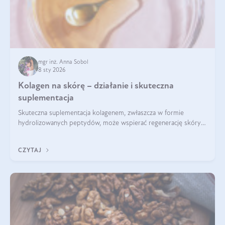
mgr inż. Anna Sobol
8 sty 2026
Kolagen na skórę – działanie i skuteczna
suplementacja
Skuteczna suplementacja kolagenem, zwłaszcza w formie
hydrolizowanych peptydów, może wspierać regenerację skóry i
poprawiać jej wygląd, jeśli jest połączona z odpowiednią dietą i
regularnością stosowania.
CZYTAJ