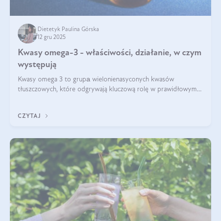
Dietetyk Paulina Górska
12 gru 2025
Kwasy omega-3 - właściwości, działanie, w czym
występują
Kwasy omega 3 to grupа wielonienasyconych kwasów
tłuszczowych, które odgrywają kluczową rolę w prawidłowym
funkcjonowaniu organizmu – wspierają pracę serca, mózgu i
układu odpornościowego.
CZYTAJ