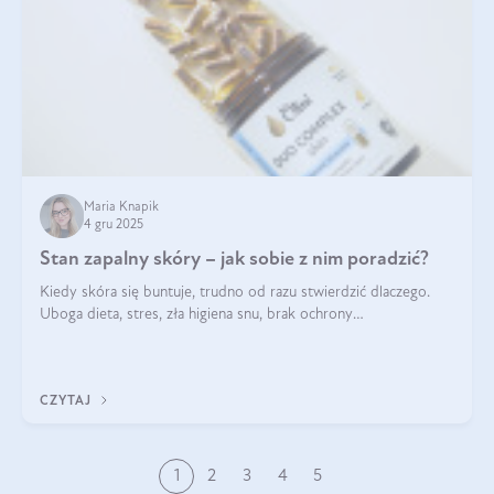
Maria Knapik
4 gru 2025
Stan zapalny skóry – jak sobie z nim poradzić?
Kiedy skóra się buntuje, trudno od razu stwierdzić dlaczego.
Uboga dieta, stres, zła higiena snu, brak ochrony
przeciwsłonecznej – powodów nasilenia stanów zapalnych może
być wiele. Jak poradzić sobie z ich przyczynami i skutkami?
CZYTAJ
1
2
3
4
5