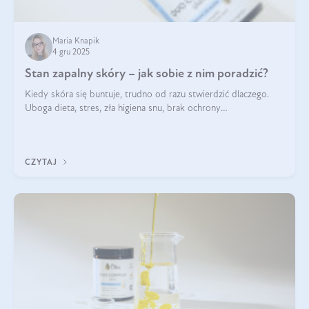
Maria Knapik
4 gru 2025
Stan zapalny skóry – jak sobie z nim poradzić?
Kiedy skóra się buntuje, trudno od razu stwierdzić dlaczego.
Uboga dieta, stres, zła higiena snu, brak ochrony
przeciwsłonecznej – powodów nasilenia stanów zapalnych może
być wiele. Jak poradzić sobie z ich przyczynami i skutkami?
CZYTAJ