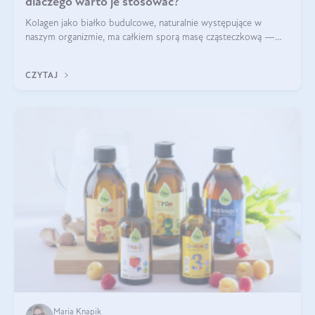
dlaczego warto je stosować?
Kolagen jako białko budulcowe, naturalnie występujące w
naszym organizmie, ma całkiem sporą masę cząsteczkową —
nawet do 300 kDa. Jeśli chcielibyśmy suplementować go w tej
formie, byłby trudno strawialny. Aby był lepiej przyswajalny i
CZYTAJ
bardziej biodostępny
Maria Knapik