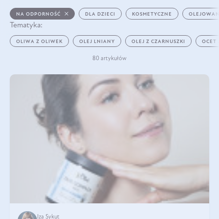
NA ODPORNOŚĆ
DLA DZIECI
KOSMETYCZNE
OLEJOWAN
Tematyka:
OLIWA Z OLIWEK
OLEJ LNIANY
OLEJ Z CZARNUSZKI
OCET
80 artykułów
Iza Sykut