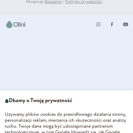
Akceptuję
Regulamin
i
Politykę prywatności
.
ul. Strzegomska 49
693 222 687
58-160 Świebodzice
Dbamy o Twoją prywatność
sklep@olini.pl
Polska
NIP 8860027066
Używamy plików cookies do prawidłowego działania strony,
REGON 890213034
personalizacji reklam, mierzenia ich skuteczności oraz analizy
ruchu. Twoje dane mogą być udostępniane partnerom
INFORMACJE
technologicznym, w tym Google (
dowiedz się, jak Google