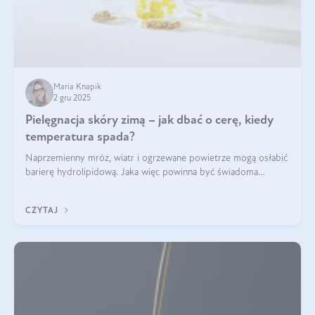
Maria Knapik
2 gru 2025
Pielęgnacja skóry zimą – jak dbać o cerę, kiedy
temperatura spada?
Naprzemienny mróz, wiatr i ogrzewane powietrze mogą osłabić
barierę hydrolipidową. Jaka więc powinna być świadoma
pielęgnacja w okresie chłodnych miesięcy?
CZYTAJ