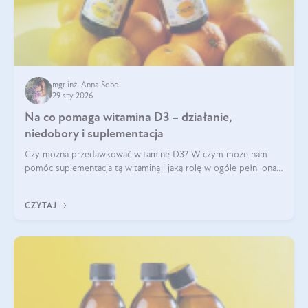
mgr inż. Anna Sobol
29 sty 2026
Na co pomaga witamina D3 – działanie,
niedobory i suplementacja
Czy można przedawkować witaminę D3? W czym może nam
pomóc suplementacja tą witaminą i jaką rolę w ogóle pełni ona
w naszym ciele? Powszechnie wiadomo, że jej przyjmowanie
zalecane jest jesienią i zimą, ale czy wiesz, dlaczego warto to
CZYTAJ
robić?