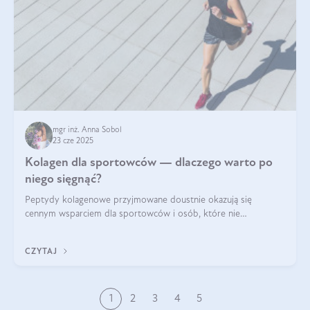
mgr inż. Anna Sobol
23 cze 2025
Kolagen dla sportowców — dlaczego warto po
niego sięgnąć?
Peptydy kolagenowe przyjmowane doustnie okazują się
cennym wsparciem dla sportowców i osób, które nie
wyobrażają sobie życia bez intensywnego ruchu.
CZYTAJ
1
2
3
4
5