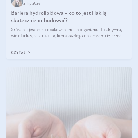
21 lip 2026
Bariera hydrolipidowa – co to jest i jak ją
skutecznie odbudować?
Skóra nie jest tylko opakowaniem dla organizmu. To aktywna,
wielofunkcyjna struktura, która każdego dnia chroni cię przed
utratą wody, wahaniami temperatury i czynnikami
środowiskowymi. Jednym z jej kluczowych elementów jest
CZYTAJ
bariera hydrolipidowa.