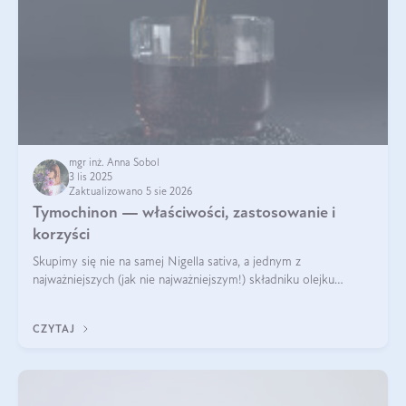
mgr inż. Anna Sobol
3 lis 2025
Zaktualizowano 5 sie 2026
Tymochinon — właściwości, zastosowanie i
korzyści
Skupimy się nie na samej Nigella sativa, a jednym z
najważniejszych (jak nie najważniejszym!) składniku olejku
eterycznego z czarnuszki: tymochinonie.
CZYTAJ