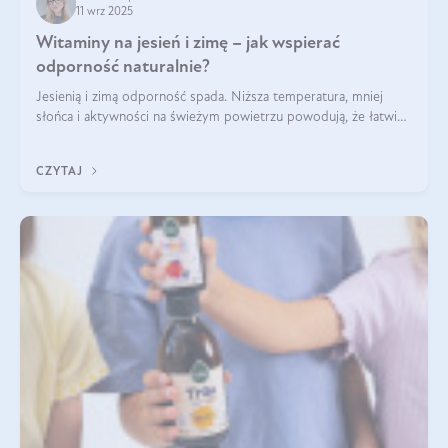
11 wrz 2025
Witaminy na jesień i zimę – jak wspierać
odporność naturalnie?
Jesienią i zimą odporność spada. Niższa temperatura, mniej
słońca i aktywności na świeżym powietrzu powodują, że łatwiej
się przeziębiamy. Dlatego szczególnie w tym okresie
powinniśmy wspierać układ immunologiczny. Co warto
CZYTAJ
suplementować jesienią i zimą?