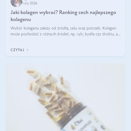
1 sty 2026
Jaki kolagen wybrać? Ranking cech najlepszego
kolagenu
Wybór kolagenu zależy od źródła, celu oraz potrzeb. Kolagen
może pochodzić z różnych źródeł, np. ryb, bydła czy drobiu, a
każdy typ ma swoje unikatowe właściwości. Dla skóry najlepiej
sprawdza się kolagen rybi, a dla wspierania stawów — kolagen
CZYTAJ
bydlęcy.