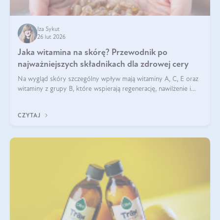
Iza Sykut
26 lut 2026
Jaka witamina na skórę? Przewodnik po
najważniejszych składnikach dla zdrowej cery
Na wygląd skóry szczególny wpływ mają witaminy A, C, E oraz
witaminy z grupy B, które wspierają regenerację, nawilżenie i
ochronę przed stresem oksydacyjnym. Odpowiednia podaż
tych witamin wspiera elastyczność skóry i jej naturalny blask.
CZYTAJ