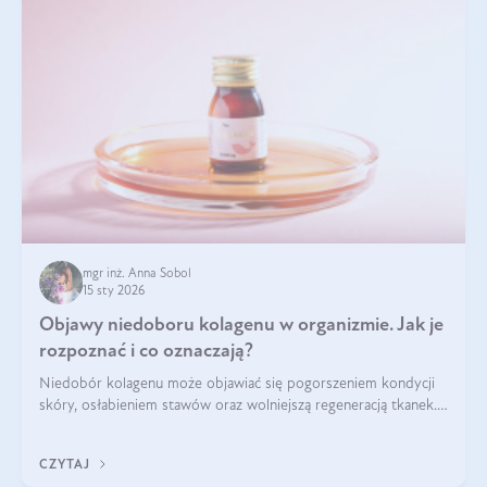
mgr inż. Anna Sobol
15 sty 2026
Objawy niedoboru kolagenu w organizmie. Jak je
rozpoznać i co oznaczają?
Niedobór kolagenu może objawiać się pogorszeniem kondycji
skóry, osłabieniem stawów oraz wolniejszą regeneracją tkanek.
Do najczęstszych sygnałów należą utrata jędrności i
elastyczności skóry, bóle stawów, łamliwość paznokci oraz
CZYTAJ
osłabienie włosów.