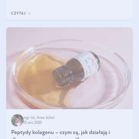
wewnątrz — to solidna podstawa do tego, by nasz wygląd
zewnętrzny prezentował się zdrowo i atrakcyjnie. Stosowanie
CZYTAJ
wysokiej jakości suplem
mgr inż. Anna Sobol
15 wrz 2025
Peptydy kolagenu – czym są, jak działają i