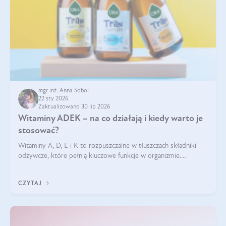
mgr inż. Anna Sobol
22 sty 2026
Zaktualizowano 30 lip 2026
Witaminy ADEK – na co działają i kiedy warto je
stosować?
Witaminy A, D, E i K to rozpuszczalne w tłuszczach składniki
odżywcze, które pełnią kluczowe funkcje w organizmie.
Wspierają zdrowie skóry i wzroku, odporność, prawidłową
krzepliwość krwi oraz mineralizację kości.
CZYTAJ