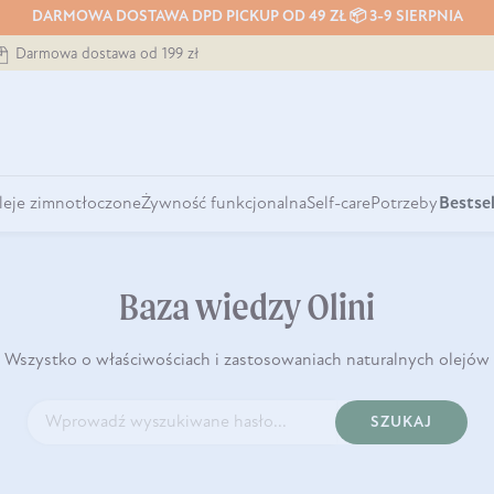
DARMOWA DOSTAWA DPD PICKUP OD 49 ZŁ 📦 3-9 SIERPNIA
Darmowa dostawa od 199 zł
leje zimnotłoczone
Żywność funkcjonalna
Self-care
Potrzeby
Bestsel
Baza wiedzy Olini
Wszystko o właściwościach i zastosowaniach naturalnych olejów
SZUKAJ