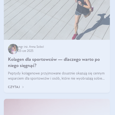
mgr inż. Anna Sobol
23 cze 2025
Kolagen dla sportowców — dlaczego warto po
niego sięgnąć?
Peptydy kolagenowe przyjmowane doustnie okazują się cennym
wsparciem dla sportowców i osób, które nie wyobrażają sobie
życia bez intensywnego ruchu.
CZYTAJ