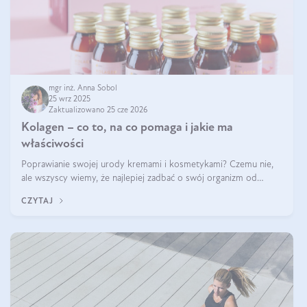
mgr inż. Anna Sobol
25 wrz 2025
Zaktualizowano 25 cze 2026
Kolagen – co to, na co pomaga i jakie ma
właściwości
Poprawianie swojej urody kremami i kosmetykami? Czemu nie,
ale wszyscy wiemy, że najlepiej zadbać o swój organizm od
wewnątrz — to solidna podstawa do tego, by nasz wygląd
CZYTAJ
zewnętrzny prezentował się zdrowo i atrakcyjnie. Stosowanie
wysokiej jakości suplem