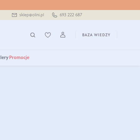
sklep@olini.pl
693 222 687
BAZA WIEDZY
lery
Promocje