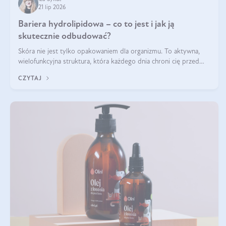
21 lip 2026
Bariera hydrolipidowa – co to jest i jak ją
skutecznie odbudować?
Skóra nie jest tylko opakowaniem dla organizmu. To aktywna,
wielofunkcyjna struktura, która każdego dnia chroni cię przed
utratą wody, wahaniami temperatury i czynnikami
CZYTAJ
środowiskowymi. Jednym z jej kluczowych elementów jest
bariera hydrolipidowa.