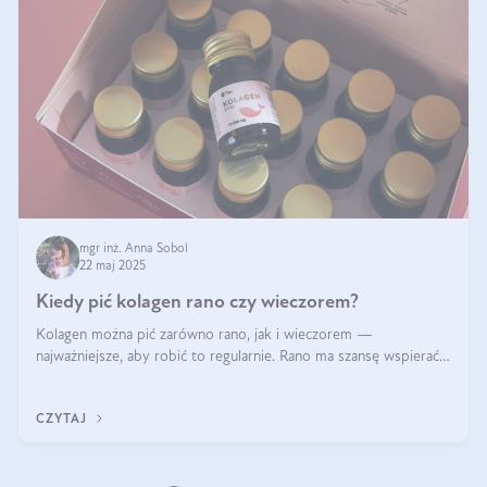
mgr inż. Anna Sobol
22 maj 2025
Kiedy pić kolagen rano czy wieczorem?
Kolagen można pić zarówno rano, jak i wieczorem —
najważniejsze, aby robić to regularnie. Rano ma szansę wspierać
energię i metabolizm, a wieczorem regenerację organizmu
podczas snu.
CZYTAJ