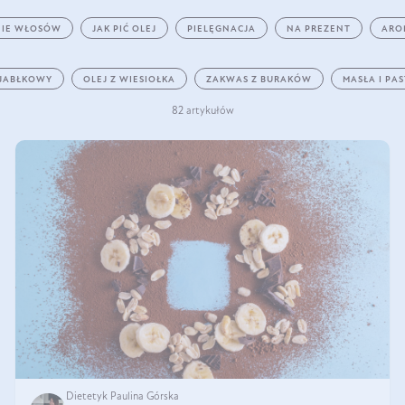
IE WŁOSÓW
JAK PIĆ OLEJ
PIELĘGNACJA
NA PREZENT
ARO
 JABŁKOWY
OLEJ Z WIESIOŁKA
ZAKWAS Z BURAKÓW
MASŁA I PA
82 artykułów
Dietetyk Paulina Górska