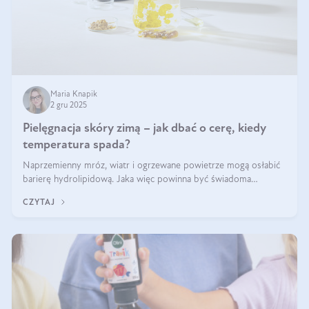
Maria Knapik
2 gru 2025
Pielęgnacja skóry zimą – jak dbać o cerę, kiedy
temperatura spada?
Naprzemienny mróz, wiatr i ogrzewane powietrze mogą osłabić
barierę hydrolipidową. Jaka więc powinna być świadoma
pielęgnacja w okresie chłodnych miesięcy?
CZYTAJ