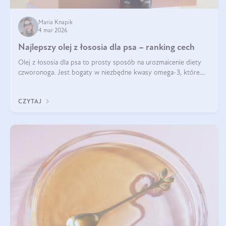
Maria Knapik
4 mar 2026
Najlepszy olej z łososia dla psa – ranking cech
Olej z łososia dla psa to prosty sposób na urozmaicenie diety
czworonoga. Jest bogaty w niezbędne kwasy omega-3, które
mogą pozytywnie wpłynąć na ogólną formę pupila. Na jakie
właściwości tego oleju rybiego warto w szczególności zwrócić
CZYTAJ
uwagę?