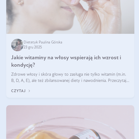
Dietetyk Paulina Górska
23 gru 2025
Jakie witaminy na włosy wspierają ich wzrost i
kondycję?
Zdrowe włosy i skóra głowy to zasługa nie tylko witamin (m.in.
B, D, A, E), ale też zbilansowanej diety i nawodnienia. Przeczytaj
nasz artykuł i dowiedz się, które składniki najskuteczniej hamują
CZYTAJ
wypadanie włosów.