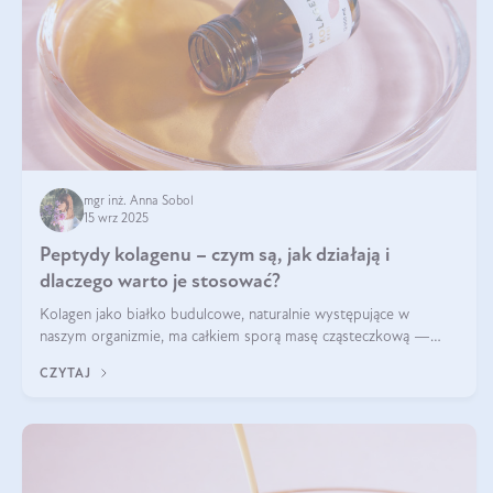
mgr inż. Anna Sobol
15 wrz 2025
Peptydy kolagenu – czym są, jak działają i
dlaczego warto je stosować?
Kolagen jako białko budulcowe, naturalnie występujące w
naszym organizmie, ma całkiem sporą masę cząsteczkową —
nawet do 300 kDa. Jeśli chcielibyśmy suplementować go w tej
CZYTAJ
formie, byłby trudno strawialny. Aby był lepiej przyswajalny i
bardziej biodostępny