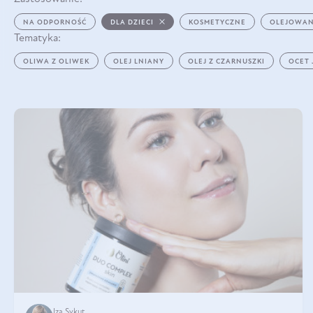
NA ODPORNOŚĆ
DLA DZIECI
KOSMETYCZNE
OLEJOWAN
Tematyka:
OLIWA Z OLIWEK
OLEJ LNIANY
OLEJ Z CZARNUSZKI
OCET
Iza Sykut