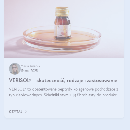
Maria Knapik
19 maj 2025
VERISOL® – skuteczność, rodzaje i zastosowanie
VERISOL® to opatentowane peptydy kolagenowe pochodzące z
ryb ciepłowodnych. Składniki stymulują fibroblasty do produkcji
kolagenu i elastyny w skórze. Kolagen VERISOL® zapewnia
wysoką biodostępność i umożliwia skuteczne dotarcie do
CZYTAJ
komórek skóry.