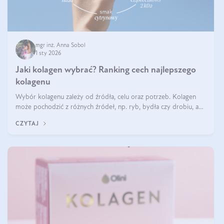
mgr inż. Anna Sobol
1 sty 2026
Jaki kolagen wybrać? Ranking cech najlepszego
kolagenu
Wybór kolagenu zależy od źródła, celu oraz potrzeb. Kolagen
może pochodzić z różnych źródeł, np. ryb, bydła czy drobiu, a
każdy typ ma swoje unikatowe właściwości. Dla skóry najlepiej
CZYTAJ
sprawdza się kolagen rybi, a dla wspierania stawów — kolagen
bydlęcy.