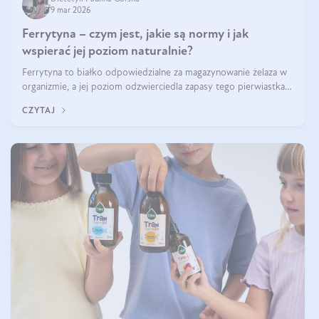
9 mar 2026
Ferrytyna – czym jest, jakie są normy i jak
wspierać jej poziom naturalnie?
Ferrytyna to białko odpowiedzialne za magazynowanie żelaza w
organizmie, a jej poziom odzwierciedla zapasy tego pierwiastka.
Warto dowiedzieć się więcej na jej temat, ponieważ niedobór
CZYTAJ
ferrytyny daje objawy, które mogą utrudniać codzienne
funkcjonowanie (