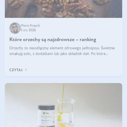
Maria Knapik
5 sty 2026
Które orzechy są najzdrowsze – ranking
Orzechy to nieodłączny element zdrowego jadłospisu. Świetnie
smakują solo, z dodatkami lub jako składnik dań. Po które
orzechy warto sięgać zamiast niezdrowej przekąski? Dowiesz się
z tego tekstu!
CZYTAJ