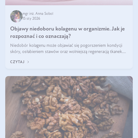
mgr inż. Anna Sobol
15 sty 2026
Objawy niedoboru kolagenu w organizmie. Jak je
rozpoznać i co oznaczają?
Niedobór kolagenu może objawiać się pogorszeniem kondycji
skóry, osłabieniem stawów oraz wolniejszą regeneracją tkanek.
Do najczęstszych sygnałów należą utrata jędrności i elastyczności
CZYTAJ
skóry, bóle stawów, łamliwość paznokci oraz osłabienie włosów.