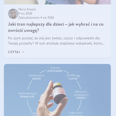
Maria Knapik
9 sty 2026
Zaktualizowano 4 sie 2026
Jaki tran najlepszy dla dzieci – jak wybrać i na co
zwrócić uwagę?
Po czym poznać, że olej jest świeży, czysty i odpowiedni dla
Twojej pociechy? W tym artykule znajdziesz wskazówki, które
pomogą wybrać najlepszy tran dla dzieci.
CZYTAJ