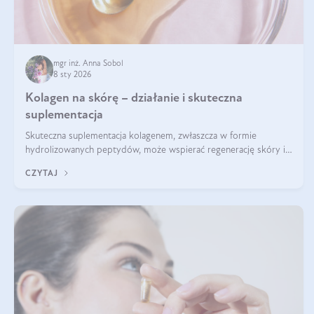
mgr inż. Anna Sobol
8 sty 2026
Kolagen na skórę – działanie i skuteczna
suplementacja
Skuteczna suplementacja kolagenem, zwłaszcza w formie
hydrolizowanych peptydów, może wspierać regenerację skóry i
poprawiać jej wygląd, jeśli jest połączona z odpowiednią dietą i
CZYTAJ
regularnością stosowania.