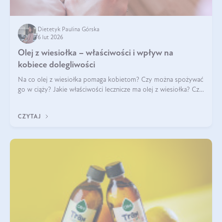
Dietetyk Paulina Górska
6 lut 2026
Olej z wiesiołka – właściwości i wpływ na
kobiece dolegliwości
Na co olej z wiesiołka pomaga kobietom? Czy można spożywać
go w ciąży? Jakie właściwości lecznicze ma olej z wiesiołka? Czy
jego skuteczność potwierdzają badania? Ile trzeba czekać na
efekty? Jaka jes
CZYTAJ