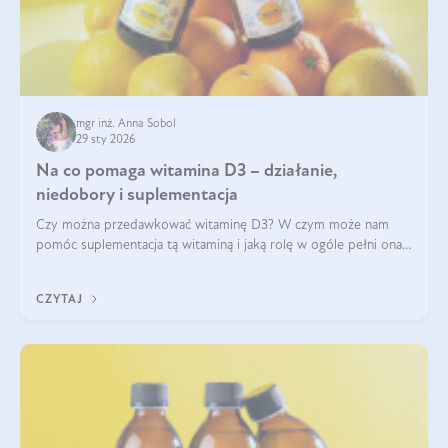
mgr inż. Anna Sobol
29 sty 2026
Na co pomaga witamina D3 – działanie,
niedobory i suplementacja
Czy można przedawkować witaminę D3? W czym może nam
pomóc suplementacja tą witaminą i jaką rolę w ogóle pełni ona
w naszym ciele? Powszechnie wiadomo, że jej przyjmowanie
zalecane jest jesienią i zimą, ale czy wiesz, dlaczego warto to
CZYTAJ
robić?