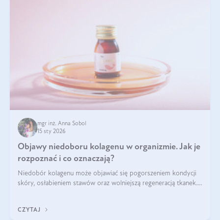
mgr inż. Anna Sobol
15 sty 2026
Objawy niedoboru kolagenu w organizmie. Jak je
rozpoznać i co oznaczają?
Niedobór kolagenu może objawiać się pogorszeniem kondycji
skóry, osłabieniem stawów oraz wolniejszą regeneracją tkanek.
Do najczęstszych sygnałów należą utrata jędrności i
elastyczności skóry, bóle stawów, łamliwość paznokci oraz
CZYTAJ
osłabienie włosów.