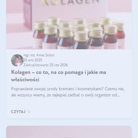
mgr inż. Anna Sobol
25 wrz 2025
Zaktualizowano 25 cze 2026
Kolagen – co to, na co pomaga i jakie ma
właściwości
Poprawianie swojej urody kremami i kosmetykami? Czemu nie,
ale wszyscy wiemy, że najlepiej zadbać o swój organizm od
wewnątrz — to solidna podstawa do tego, by nasz wygląd
zewnętrzny prezentował się zdrowo i atrakcyjnie. Stosowanie
CZYTAJ
wysokiej jakości suplem