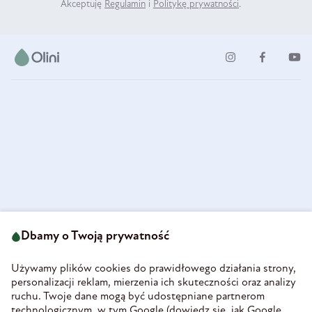
Akceptuję
Regulamin
i
Politykę prywatności
.
ul. Strzegomska 49
693 222 687
58-160 Świebodzice
Dbamy o Twoją prywatność
sklep@olini.pl
Polska
NIP 8860027066
Używamy plików cookies do prawidłowego działania strony,
REGON 890213034
personalizacji reklam, mierzenia ich skuteczności oraz analizy
ruchu. Twoje dane mogą być udostępniane partnerom
INFORMACJE
technologicznym, w tym Google (
dowiedz się, jak Google