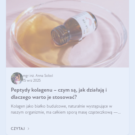
mgr inż. Anna Sobol
15 wrz 2025
Peptydy kolagenu – czym są, jak działają i
dlaczego warto je stosować?
Kolagen jako białko budulcowe, naturalnie występujące w
naszym organizmie, ma całkiem sporą masę cząsteczkową —
nawet do 300 kDa. Jeśli chcielibyśmy suplementować go w tej
formie, byłby trudno strawialny. Aby był lepiej przyswajalny i
CZYTAJ
bardziej biodostępny