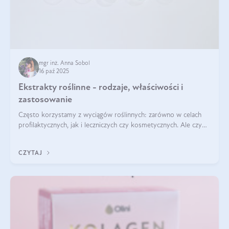
mgr inż. Anna Sobol
16 paź 2025
Ekstrakty roślinne - rodzaje, właściwości i
zastosowanie
Często korzystamy z wyciągów roślinnych: zarówno w celach
profilaktycznych, jak i leczniczych czy kosmetycznych. Ale czy
zastanawialiście się, na czym polega cały proces wydobywania
tych substancji z roślin?
CZYTAJ