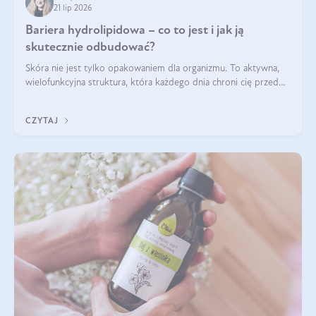
21 lip 2026
Bariera hydrolipidowa – co to jest i jak ją
skutecznie odbudować?
Skóra nie jest tylko opakowaniem dla organizmu. To aktywna,
wielofunkcyjna struktura, która każdego dnia chroni cię przed
utratą wody, wahaniami temperatury i czynnikami
środowiskowymi. Jednym z jej kluczowych elementów jest
CZYTAJ
bariera hydrolipidowa.