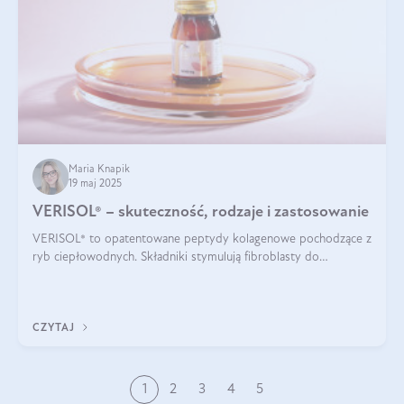
Maria Knapik
19 maj 2025
VERISOL® – skuteczność, rodzaje i zastosowanie
VERISOL® to opatentowane peptydy kolagenowe pochodzące z
ryb ciepłowodnych. Składniki stymulują fibroblasty do
produkcji kolagenu i elastyny w skórze. Kolagen VERISOL®
zapewnia wysoką biodostępność i umożliwia skuteczne dotarcie
do komórek skóry.
CZYTAJ
1
2
3
4
5