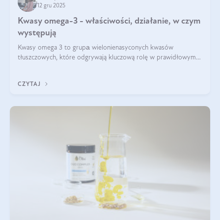
12 gru 2025
Kwasy omega-3 - właściwości, działanie, w czym
występują
Kwasy omega 3 to grupа wielonienasyconych kwasów
tłuszczowych, które odgrywają kluczową rolę w prawidłowym
funkcjonowaniu organizmu – wspierają pracę serca, mózgu i
układu odpornościowego.
CZYTAJ