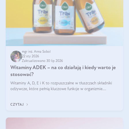
mgr inż. Anna Sobol
22 sty 2026
Zaktualizowano 30 lip 2026
Witaminy ADEK – na co działają i kiedy warto je
stosować?
Witaminy A, D, E i K to rozpuszczalne w tłuszczach składniki
odżywcze, które pełnią kluczowe funkcje w organizmie.
Wspierają zdrowie skóry i wzroku, odporność, prawidłową
krzepliwość krwi oraz mineralizację kości.
CZYTAJ