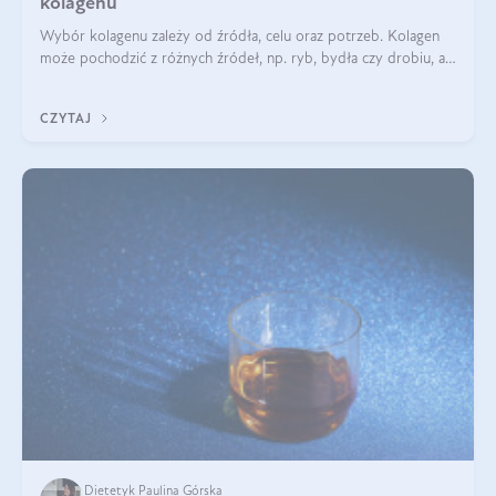
kolagenu
Wybór kolagenu zależy od źródła, celu oraz potrzeb. Kolagen
może pochodzić z różnych źródeł, np. ryb, bydła czy drobiu, a
każdy typ ma swoje unikatowe właściwości. Dla skóry najlepiej
sprawdza się kolagen rybi, a dla wspierania stawów — kolagen
CZYTAJ
bydlęcy.
Dietetyk Paulina Górska