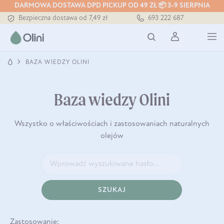
DARMOWA DOSTAWA DPD PICKUP OD 49 ZŁ 📦 3-9 SIERPNIA
Bezpieczna dostawa od 7,49 zł
693 222 687
Darmowa dostawa od 199 zł
Tłoczony zawsze na zimno
BAZA WIEDZY OLINI
Baza wiedzy Olini
Wszystko o właściwościach i zastosowaniach naturalnych
olejów
SZUKAJ
Zastosowanie: