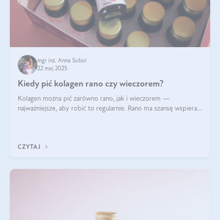
mgr inż. Anna Sobol
22 maj 2025
Kiedy pić kolagen rano czy wieczorem?
Kolagen można pić zarówno rano, jak i wieczorem —
najważniejsze, aby robić to regularnie. Rano ma szansę wspierać
energię i metabolizm, a wieczorem regenerację organizmu
podczas snu.
CZYTAJ