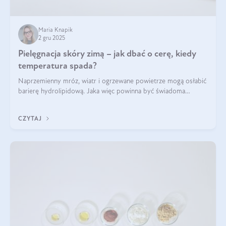
Maria Knapik
2 gru 2025
Pielęgnacja skóry zimą – jak dbać o cerę, kiedy
temperatura spada?
Naprzemienny mróz, wiatr i ogrzewane powietrze mogą osłabić
barierę hydrolipidową. Jaka więc powinna być świadoma
pielęgnacja w okresie chłodnych miesięcy?
CZYTAJ