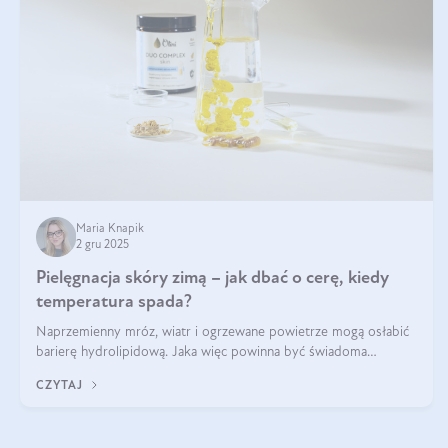
Maria Knapik
2 gru 2025
Pielęgnacja skóry zimą – jak dbać o cerę, kiedy
temperatura spada?
Naprzemienny mróz, wiatr i ogrzewane powietrze mogą osłabić
barierę hydrolipidową. Jaka więc powinna być świadoma
pielęgnacja w okresie chłodnych miesięcy?
CZYTAJ