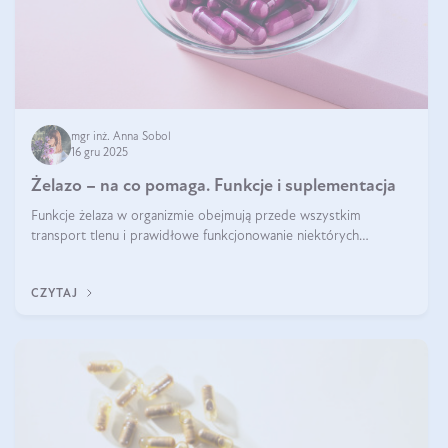
mgr inż. Anna Sobol
16 gru 2025
Żelazo – na co pomaga. Funkcje i suplementacja
Funkcje żelaza w organizmie obejmują przede wszystkim
transport tlenu i prawidłowe funkcjonowanie niektórych
enzymów. Żelazo odpowiada też za działanie układu
immunologicznego i nerwowego, szczególnie na wczesnym
CZYTAJ
etapie życia.