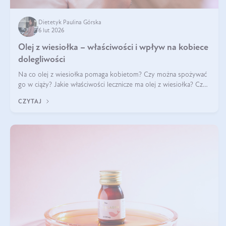
Dietetyk Paulina Górska
6 lut 2026
Olej z wiesiołka – właściwości i wpływ na kobiece
dolegliwości
Na co olej z wiesiołka pomaga kobietom? Czy można spożywać
go w ciąży? Jakie właściwości lecznicze ma olej z wiesiołka? Czy
jego skuteczność potwierdzają badania? Ile trzeba czekać na
CZYTAJ
efekty? Jaka jes