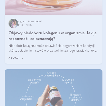
mgr inż. Anna Sobol
15 sty 2026
Objawy niedoboru kolagenu w organizmie. Jak je
rozpoznać i co oznaczają?
Niedobór kolagenu może objawiać się pogorszeniem kondycji
skóry, osłabieniem stawów oraz wolniejszą regeneracją tkanek.
Do najczęstszych sygnałów należą utrata jędrności i elastyczności
CZYTAJ
skóry, bóle stawów, łamliwość paznokci oraz osłabienie włosów.