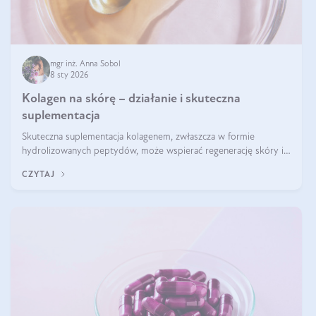
mgr inż. Anna Sobol
8 sty 2026
Kolagen na skórę – działanie i skuteczna
suplementacja
Skuteczna suplementacja kolagenem, zwłaszcza w formie
hydrolizowanych peptydów, może wspierać regenerację skóry i
poprawiać jej wygląd, jeśli jest połączona z odpowiednią dietą i
CZYTAJ
regularnością stosowania.