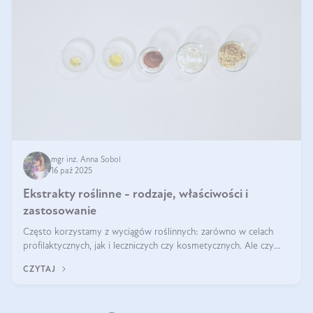
mgr inż. Anna Sobol
16 paź 2025
Ekstrakty roślinne - rodzaje, właściwości i
zastosowanie
Często korzystamy z wyciągów roślinnych: zarówno w celach
profilaktycznych, jak i leczniczych czy kosmetycznych. Ale czy
zastanawialiście się, na czym polega cały proces wydobywania
CZYTAJ
tych substancji z roślin?