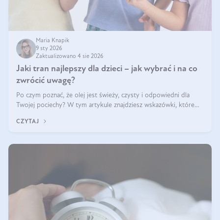
Maria Knapik
9 sty 2026
Zaktualizowano 4 sie 2026
Jaki tran najlepszy dla dzieci – jak wybrać i na co
zwrócić uwagę?
Po czym poznać, że olej jest świeży, czysty i odpowiedni dla
Twojej pociechy? W tym artykule znajdziesz wskazówki, które
pomogą wybrać najlepszy tran dla dzieci.
CZYTAJ