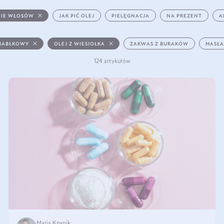
IE WŁOSÓW
JAK PIĆ OLEJ
PIELĘGNACJA
NA PREZENT
A
 JABŁKOWY
OLEJ Z WIESIOŁKA
ZAKWAS Z BURAKÓW
MASŁA
124 artykułów
Maria Knapik