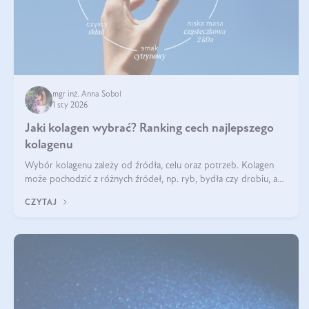
mgr inż. Anna Sobol
1 sty 2026
Jaki kolagen wybrać? Ranking cech najlepszego
kolagenu
Wybór kolagenu zależy od źródła, celu oraz potrzeb. Kolagen
może pochodzić z różnych źródeł, np. ryb, bydła czy drobiu, a
każdy typ ma swoje unikatowe właściwości. Dla skóry najlepiej
CZYTAJ
sprawdza się kolagen rybi, a dla wspierania stawów — kolagen
bydlęcy.