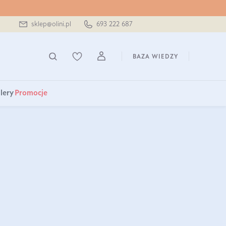
sklep@olini.pl
693 222 687
BAZA WIEDZY
lery
Promocje