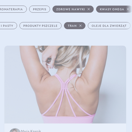
ROMATERAPIA
PRZEPIS
ZDROWE NAWYKI
KWASY OMEGA
 I PASTY
PRODUKTY PSZCZELE
TRAN
OLEJE DLA ZWIERZĄT
Maria Knapik