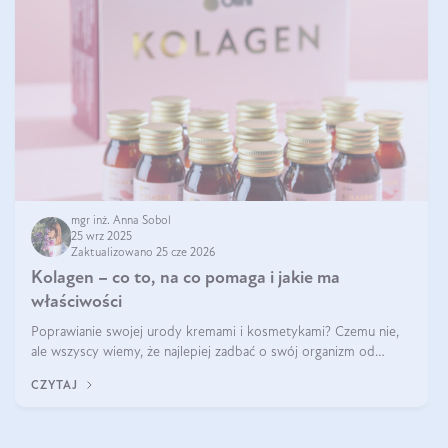
mgr inż. Anna Sobol
25 wrz 2025
Zaktualizowano 25 cze 2026
Kolagen – co to, na co pomaga i jakie ma
właściwości
Poprawianie swojej urody kremami i kosmetykami? Czemu nie,
ale wszyscy wiemy, że najlepiej zadbać o swój organizm od
wewnątrz — to solidna podstawa do tego, by nasz wygląd
CZYTAJ
zewnętrzny prezentował się zdrowo i atrakcyjnie. Stosowanie
wysokiej jakości suplem