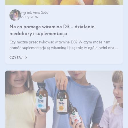
mgr inż. Anna Sobol
29 sty 2026
Na co pomaga witamina D3 – działanie,
niedobory i suplementacja
Czy można przedawkować witaminę D3? W czym może nam
pomóc suplementacja tą witaminą i jaką rolę w ogóle pełni ona w
naszym ciele? Powszechnie wiadomo, że jej przyjmowanie
CZYTAJ
zalecane jest jesienią i zimą, ale czy wiesz, dlaczego warto to
robić?