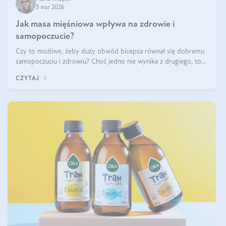
3 mar 2026
Jak masa mięśniowa wpływa na zdrowie i
samopoczucie?
Czy to możliwe, żeby duży obwód bicepsa równał się dobremu
samopoczuciu i zdrowiu? Choć jedno nie wynika z drugiego, to
jest między nimi powiązanie – masa mięśniowa może znacznie
CZYTAJ
poprawić jakość życia. W jaki sposób? W tym wpisie wszystko
wyjaśnimy.