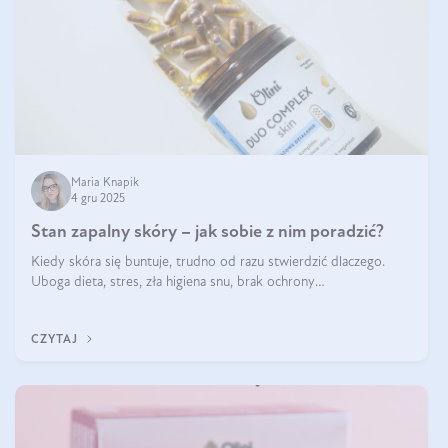
Maria Knapik
4 gru 2025
Stan zapalny skóry – jak sobie z nim poradzić?
Kiedy skóra się buntuje, trudno od razu stwierdzić dlaczego.
Uboga dieta, stres, zła higiena snu, brak ochrony
przeciwsłonecznej – powodów nasilenia stanów zapalnych może
być wiele. Jak poradzić sobie z ich przyczynami i skutkami?
CZYTAJ