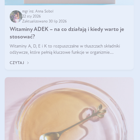
mgr inż. Anna Sobol
22 sty 2026
Zaktualizowano 30 lip 2026
Witaminy ADEK – na co działają i kiedy warto je
stosować?
Witaminy A, D, E i K to rozpuszczalne w tłuszczach składniki
odżywcze, które pełnią kluczowe funkcje w organizmie.
Wspierają zdrowie skóry i wzroku, odporność, prawidłową
CZYTAJ
krzepliwość krwi oraz mineralizację kości.