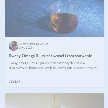
Dietetyk Paulina Górska
12 gru 2025
Kwasy Omega 3 - właściwości i zastosowanie
Kwasy omega 3 to grupа wielonienasyconych kwasów
tłuszczowych, które odgrywają kluczową rolę w prawidłowym
funkcjonowaniu organizmu – wspierają pracę serca, mózgu i
układu odpornościowego.
CZYTAJ