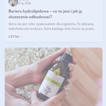
21 lip 2026
Bariera hydrolipidowa – co to jest i jak ją
skutecznie odbudować?
Skóra nie jest tylko opakowaniem dla organizmu. To aktywna,
wielofunkcyjna struktura, która każdego dnia chroni cię przed
utratą wody, wahaniami temperatury i czynnikami
CZYTAJ
środowiskowymi. Jednym z jej kluczowych elementów jest
bariera hydrolipidowa.