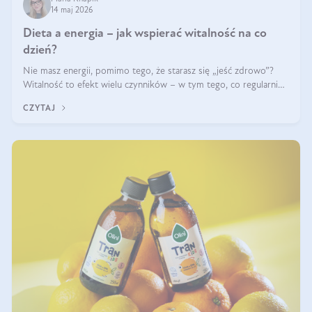
14 maj 2026
Dieta a energia – jak wspierać witalność na co
dzień?
Nie masz energii, pomimo tego, że starasz się „jeść zdrowo”?
Witalność to efekt wielu czynników – w tym tego, co regularnie
ląduje na talerzu. Zapotrzebowanie na składniki odżywcze różni
CZYTAJ
się w zależności od osoby