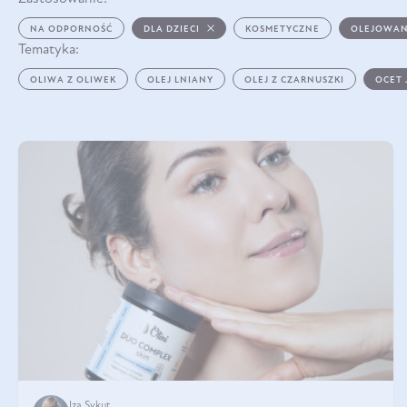
NA ODPORNOŚĆ
DLA DZIECI
KOSMETYCZNE
OLEJOWAN
Tematyka:
OLIWA Z OLIWEK
OLEJ LNIANY
OLEJ Z CZARNUSZKI
OCET
Iza Sykut