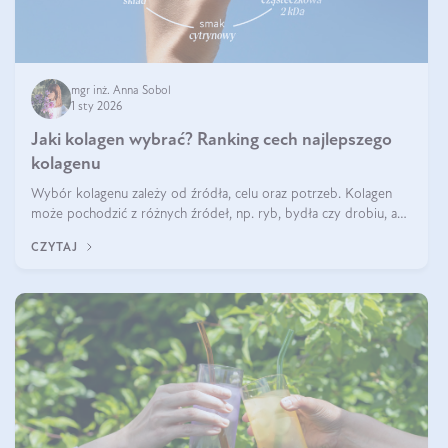
mgr inż. Anna Sobol
1 sty 2026
Jaki kolagen wybrać? Ranking cech najlepszego
kolagenu
Wybór kolagenu zależy od źródła, celu oraz potrzeb. Kolagen
może pochodzić z różnych źródeł, np. ryb, bydła czy drobiu, a
każdy typ ma swoje unikatowe właściwości. Dla skóry najlepiej
CZYTAJ
sprawdza się kolagen rybi, a dla wspierania stawów — kolagen
bydlęcy.