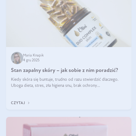
Maria Knapik
4 gru 2025
Stan zapalny skóry – jak sobie z nim poradzić?
Kiedy skóra się buntuje, trudno od razu stwierdzić dlaczego.
Uboga dieta, stres, zła higiena snu, brak ochrony
przeciwsłonecznej – powodów nasilenia stanów zapalnych może
być wiele. Jak poradzić sobie z ich przyczynami i skutkami?
CZYTAJ