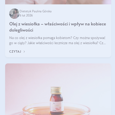
Dietetyk Paulina Górska
6 lut 2026
Olej z wiesiołka – właściwości i wpływ na kobiece
dolegliwości
Na co olej z wiesiołka pomaga kobietom? Czy można spożywać
go w ciąży? Jakie właściwości lecznicze ma olej z wiesiołka? Czy
jego skuteczność potwierdzają badania? Ile trzeba czekać na
CZYTAJ
efekty? Jaka jes