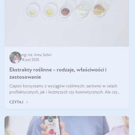
mgr inż. Anna Sobol
16 paź 2025
Ekstrakty roślinne - rodzaje, właściwości i
zastosowanie
Często korzystamy z wyciągów roślinnych: zarówno w celach
profilaktycznych, jak i leczniczych czy kosmetycznych. Ale czy
zastanawialiście się, na czym polega cały proces wydobywania
CZYTAJ
tych substancji z roślin?