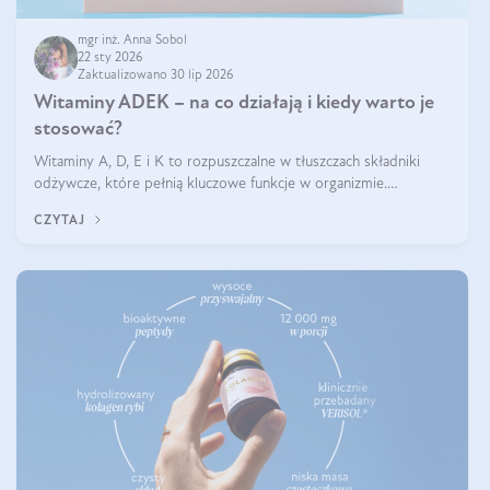
mgr inż. Anna Sobol
22 sty 2026
Zaktualizowano 30 lip 2026
Witaminy ADEK – na co działają i kiedy warto je
stosować?
Witaminy A, D, E i K to rozpuszczalne w tłuszczach składniki
odżywcze, które pełnią kluczowe funkcje w organizmie.
Wspierają zdrowie skóry i wzroku, odporność, prawidłową
CZYTAJ
krzepliwość krwi oraz mineralizację kości.