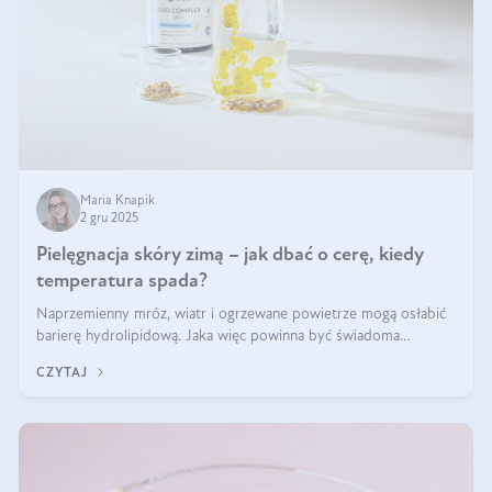
Maria Knapik
2 gru 2025
Pielęgnacja skóry zimą – jak dbać o cerę, kiedy
temperatura spada?
Naprzemienny mróz, wiatr i ogrzewane powietrze mogą osłabić
barierę hydrolipidową. Jaka więc powinna być świadoma
pielęgnacja w okresie chłodnych miesięcy?
CZYTAJ