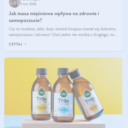
3 mar 2026
Jak masa mięśniowa wpływa na zdrowie i
samopoczucie?
Czy to możliwe, żeby duży obwód bicepsa równał się dobremu
samopoczuciu i zdrowiu? Choć jedno nie wynika z drugiego, to
jest między nimi powiązanie – masa mięśniowa może znacznie
CZYTAJ
poprawić jakość życia. W jaki sposób? W tym wpisie wszystko
wyjaśnimy.