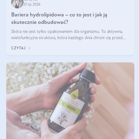
21 lip 2026
Bariera hydrolipidowa – co to jest i jak ją
skutecznie odbudować?
Skóra nie jest tylko opakowaniem dla organizmu. To aktywna,
wielofunkcyjna struktura, która każdego dnia chroni cię przed
utratą wody, wahaniami temperatury i czynnikami
CZYTAJ
środowiskowymi. Jednym z jej kluczowych elementów jest
bariera hydrolipidowa.