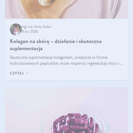
mgr inż. Anna Sobol
8 sty 2026
Kolagen na skórę – działanie i skuteczna
suplementacja
Skuteczna suplementacja kolagenem, zwłaszcza w formie
hydrolizowanych peptydów, może wspierać regenerację skóry i
poprawiać jej wygląd, jeśli jest połączona z odpowiednią dietą i
CZYTAJ
regularnością stosowania.