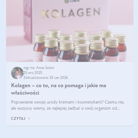
mgr inż. Anna Sobol
25 wrz 2025
Zaktualizowano 25 cze 2026
Kolagen – co to, na co pomaga i jakie ma
właściwości
Poprawianie swojej urody kremami i kosmetykami? Czemu nie,
ale wszyscy wiemy, że najlepiej zadbać o swój organizm od
wewnątrz — to solidna podstawa do tego, by nasz wygląd
CZYTAJ
zewnętrzny prezentował się zdrowo i atrakcyjnie. Stosowanie
wysokiej jakości suplem