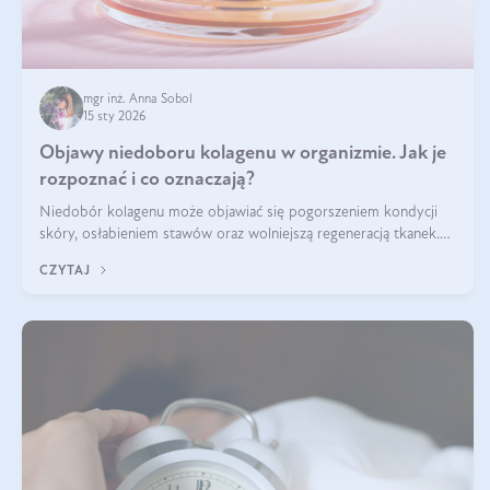
mgr inż. Anna Sobol
15 sty 2026
Objawy niedoboru kolagenu w organizmie. Jak je
rozpoznać i co oznaczają?
Niedobór kolagenu może objawiać się pogorszeniem kondycji
skóry, osłabieniem stawów oraz wolniejszą regeneracją tkanek.
Do najczęstszych sygnałów należą utrata jędrności i elastyczności
CZYTAJ
skóry, bóle stawów, łamliwość paznokci oraz osłabienie włosów.