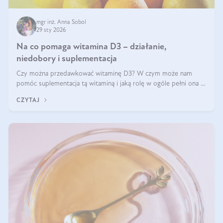
mgr inż. Anna Sobol
29 sty 2026
Na co pomaga witamina D3 – działanie,
niedobory i suplementacja
Czy można przedawkować witaminę D3? W czym może nam
pomóc suplementacja tą witaminą i jaką rolę w ogóle pełni ona w
naszym ciele? Powszechnie wiadomo, że jej przyjmowanie
CZYTAJ
zalecane jest jesienią i zimą, ale czy wiesz, dlaczego warto to
robić?