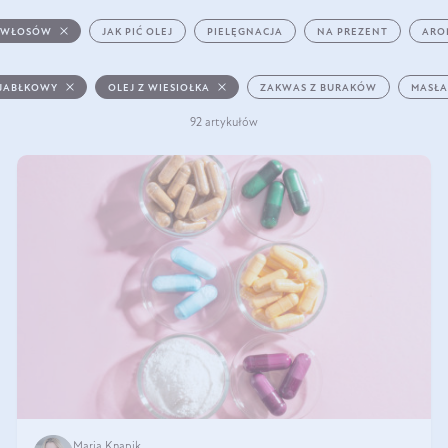
 WŁOSÓW
JAK PIĆ OLEJ
PIELĘGNACJA
NA PREZENT
ARO
 JABŁKOWY
OLEJ Z WIESIOŁKA
ZAKWAS Z BURAKÓW
MASŁA
92 artykułów
Maria Knapik