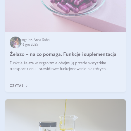
mgr inż. Anna Sobol
16 gru 2025
Żelazo – na co pomaga. Funkcje i suplementacja
Funkcje żelaza w organizmie obejmują przede wszystkim
transport tlenu i prawidłowe funkcjonowanie niektórych
enzymów. Żelazo odpowiada też za działanie układu
immunologicznego i nerwowego, szczególnie na wczesnym
CZYTAJ
etapie życia.