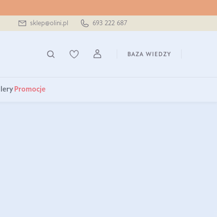
sklep@olini.pl
693 222 687
BAZA WIEDZY
lery
Promocje