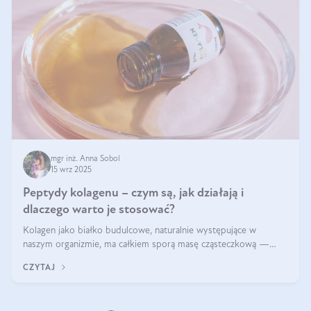
mgr inż. Anna Sobol
15 wrz 2025
Peptydy kolagenu – czym są, jak działają i
dlaczego warto je stosować?
Kolagen jako białko budulcowe, naturalnie występujące w
naszym organizmie, ma całkiem sporą masę cząsteczkową —
nawet do 300 kDa. Jeśli chcielibyśmy suplementować go w tej
CZYTAJ
formie, byłby trudno strawialny. Aby był lepiej przyswajalny i
bardziej biodostępny