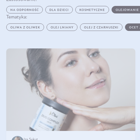
NA ODPORNOŚĆ
DLA DZIECI
KOSMETYCZNE
OLEJOWANIE
Tematyka:
OLIWA Z OLIWEK
OLEJ LNIANY
OLEJ Z CZARNUSZKI
OCET
Iza Sykut