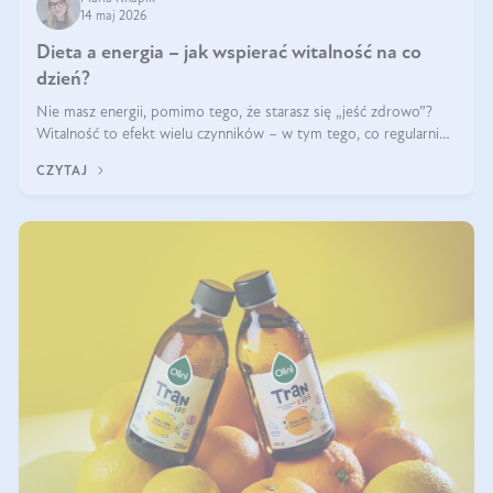
14 maj 2026
Dieta a energia – jak wspierać witalność na co
dzień?
Nie masz energii, pomimo tego, że starasz się „jeść zdrowo”?
Witalność to efekt wielu czynników – w tym tego, co regularnie
ląduje na talerzu. Zapotrzebowanie na składniki odżywcze różni
CZYTAJ
się w zależności od osoby