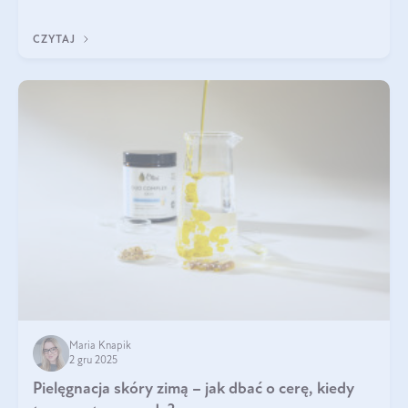
czerwonych zostało zapomniane, by w ostatnim czasie powrócić
na fali popularności na
CZYTAJ
Maria Knapik
2 gru 2025
Pielęgnacja skóry zimą – jak dbać o cerę, kiedy