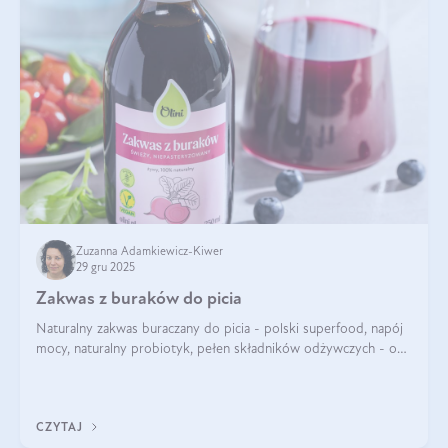
Zuzanna Adamkiewicz-Kiwer
29 gru 2025
Zakwas z buraków do picia
Naturalny zakwas buraczany do picia - polski superfood, napój
mocy, naturalny probiotyk, pełen składników odżywczych - o
zakwasie z buraka mówi się w samych superlatywach. Niektórzy
z Was usłyszeli o
CZYTAJ