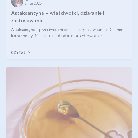
12 maj 2025
Astaksantyna – właściwości, działanie i
zastosowanie
Astaksantyna - przeciwutleniacz silniejszy niż witamina C i inne
karotenoidy. Ma szerokie działanie prozdrowotne:
przeciwzapalne, przeciwnowotworowe i immunomodulacyjne.
CZYTAJ