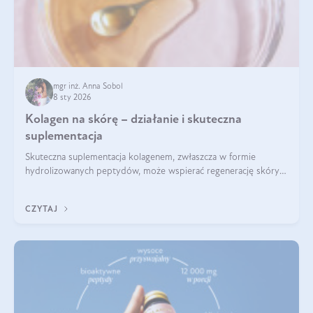
mgr inż. Anna Sobol
8 sty 2026
Kolagen na skórę – działanie i skuteczna
suplementacja
Skuteczna suplementacja kolagenem, zwłaszcza w formie
hydrolizowanych peptydów, może wspierać regenerację skóry i
poprawiać jej wygląd, jeśli jest połączona z odpowiednią dietą i
regularnością stosowania.
CZYTAJ