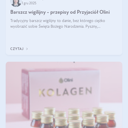
1 gru 2025
Barszcz wigilijny - przepisy od Przyjaciół Olini
Tradycyjny barszcz wigilijny to danie, bez którego ciężko
wyobrazić sobie Święta Bożego Narodzenia. Pyszny,
aromatyczny, esencjonalny, pachnący grzybami, o pięknym
klarownym kolorze. W czym tkwi tajem
CZYTAJ