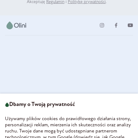
Akceptuję
Regulamin
i
Politykę prywatności
.
ul. Strzegomska 49
693 222 687
58-160 Świebodzice
Dbamy o Twoją prywatność
sklep@olini.pl
Polska
NIP 8860027066
Używamy plików cookies do prawidłowego działania strony,
REGON 890213034
personalizacji reklam, mierzenia ich skuteczności oraz analizy
ruchu. Twoje dane mogą być udostępniane partnerom
INFORMACJE
technologicznym, w tym Google (
dowiedz się, jak Google