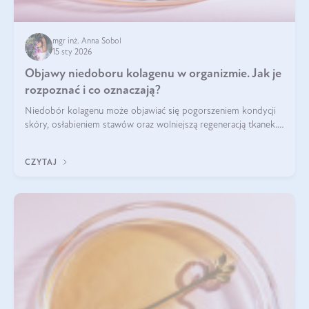
mgr inż. Anna Sobol
15 sty 2026
Objawy niedoboru kolagenu w organizmie. Jak je
rozpoznać i co oznaczają?
Niedobór kolagenu może objawiać się pogorszeniem kondycji
skóry, osłabieniem stawów oraz wolniejszą regeneracją tkanek.
Do najczęstszych sygnałów należą utrata jędrności i
elastyczności skóry, bóle stawów, łamliwość paznokci oraz
CZYTAJ
osłabienie włosów.