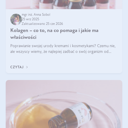
mgr inż. Anna Sobol
25 wrz 2025
Zaktualizowano 25 cze 2026
Kolagen – co to, na co pomaga i jakie ma
właściwości
Poprawianie swojej urody kremami i kosmetykami? Czemu nie,
ale wszyscy wiemy, że najlepiej zadbać o swój organizm od
wewnątrz — to solidna podstawa do tego, by nasz wygląd
zewnętrzny prezentował się zdrowo i atrakcyjnie. Stosowanie
CZYTAJ
wysokiej jakości suplem