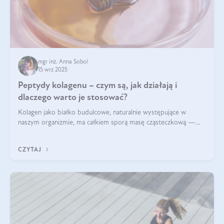
mgr inż. Anna Sobol
15 wrz 2025
Peptydy kolagenu – czym są, jak działają i
dlaczego warto je stosować?
Kolagen jako białko budulcowe, naturalnie występujące w
naszym organizmie, ma całkiem sporą masę cząsteczkową —
nawet do 300 kDa. Jeśli chcielibyśmy suplementować go w tej
formie, byłby trudno strawialny. Aby był lepiej przyswajalny i
CZYTAJ
bardziej biodostępny