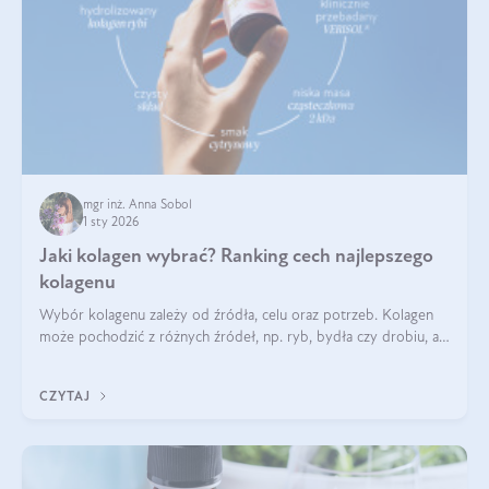
mgr inż. Anna Sobol
1 sty 2026
Jaki kolagen wybrać? Ranking cech najlepszego
kolagenu
Wybór kolagenu zależy od źródła, celu oraz potrzeb. Kolagen
może pochodzić z różnych źródeł, np. ryb, bydła czy drobiu, a
każdy typ ma swoje unikatowe właściwości. Dla skóry najlepiej
sprawdza się kolagen rybi, a dla wspierania stawów — kolagen
CZYTAJ
bydlęcy.