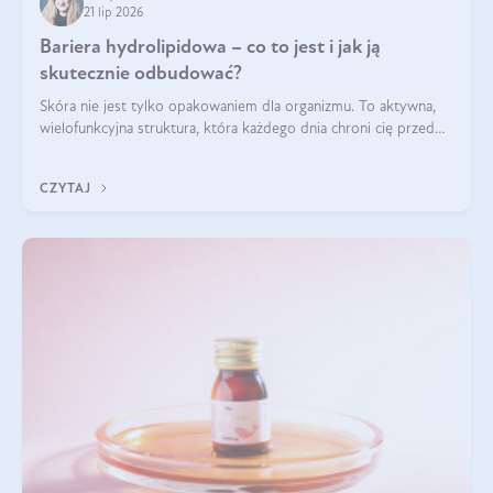
21 lip 2026
Bariera hydrolipidowa – co to jest i jak ją
skutecznie odbudować?
Skóra nie jest tylko opakowaniem dla organizmu. To aktywna,
wielofunkcyjna struktura, która każdego dnia chroni cię przed
utratą wody, wahaniami temperatury i czynnikami
środowiskowymi. Jednym z jej kluczowych elementów jest
CZYTAJ
bariera hydrolipidowa.