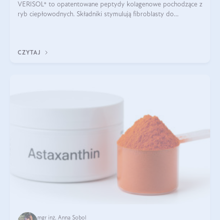
VERISOL® to opatentowane peptydy kolagenowe pochodzące z
ryb ciepłowodnych. Składniki stymulują fibroblasty do
produkcji kolagenu i elastyny w skórze. Kolagen VERISOL®
zapewnia wysoką biodostępność i umożliwia skuteczne dotarcie
do komórek skóry.
CZYTAJ
mgr inż. Anna Sobol