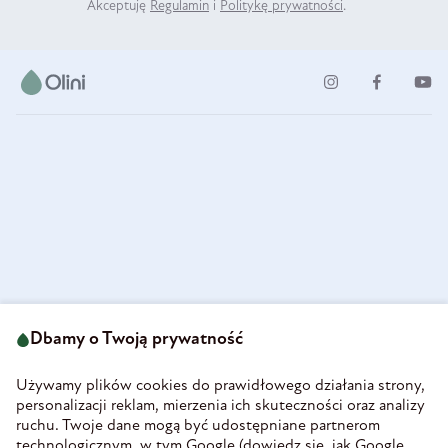
Akceptuję
Regulamin
i
Politykę prywatności
.
ul. Strzegomska 49
693 222 687
58-160 Świebodzice
Dbamy o Twoją prywatność
sklep@olini.pl
Polska
NIP 8860027066
Używamy plików cookies do prawidłowego działania strony,
REGON 890213034
personalizacji reklam, mierzenia ich skuteczności oraz analizy
ruchu. Twoje dane mogą być udostępniane partnerom
INFORMACJE
technologicznym, w tym Google (
dowiedz się, jak Google