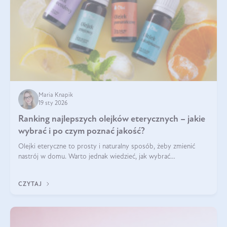
Maria Knapik
19 sty 2026
Ranking najlepszych olejków eterycznych – jakie
wybrać i po czym poznać jakość?
Olejki eteryczne to prosty i naturalny sposób, żeby zmienić
nastrój w domu. Warto jednak wiedzieć, jak wybrać
odpowiednie produkty. Po czym poznać, że są one dobrej
jakości? Jakie olejki eteryczne są najlepsze? Poznaj najważniejsze
CZYTAJ
kryteria wyboru!