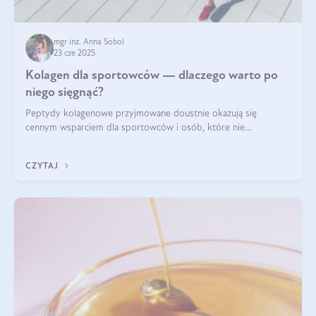
mgr inż. Anna Sobol
23 cze 2025
Kolagen dla sportowców — dlaczego warto po
niego sięgnąć?
Peptydy kolagenowe przyjmowane doustnie okazują się
cennym wsparciem dla sportowców i osób, które nie
wyobrażają sobie życia bez intensywnego ruchu.
CZYTAJ