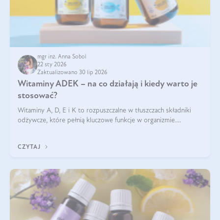
mgr inż. Anna Sobol
22 sty 2026
Zaktualizowano 30 lip 2026
Witaminy ADEK – na co działają i kiedy warto je
stosować?
Witaminy A, D, E i K to rozpuszczalne w tłuszczach składniki
odżywcze, które pełnią kluczowe funkcje w organizmie.
Wspierają zdrowie skóry i wzroku, odporność, prawidłową
krzepliwość krwi oraz mineralizację kości.
CZYTAJ