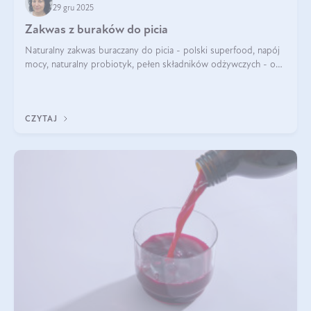
29 gru 2025
Zakwas z buraków do picia
Naturalny zakwas buraczany do picia - polski superfood, napój
mocy, naturalny probiotyk, pełen składników odżywczych - o
zakwasie z buraka mówi się w samych superlatywach. Niektórzy
z Was usłyszeli o
CZYTAJ