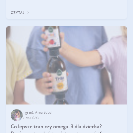
nawet do 300 kDa. Jeśli chcielibyśmy suplementować go w tej
formie, byłby trudno strawialny. Aby był lepiej przyswajalny i
CZYTAJ
bardziej biodostępny
mgr inż. Anna Sobol
8 wrz 2025
Co lepsze tran czy omega-3 dla dziecka?