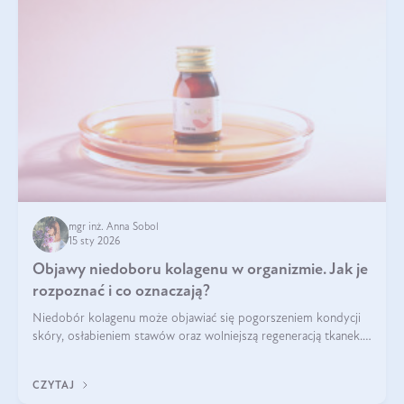
mgr inż. Anna Sobol
15 sty 2026
Objawy niedoboru kolagenu w organizmie. Jak je
rozpoznać i co oznaczają?
Niedobór kolagenu może objawiać się pogorszeniem kondycji
skóry, osłabieniem stawów oraz wolniejszą regeneracją tkanek.
Do najczęstszych sygnałów należą utrata jędrności i
elastyczności skóry, bóle stawów, łamliwość paznokci oraz
CZYTAJ
osłabienie włosów.