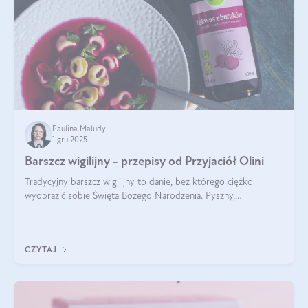
Paulina Maludy
1 gru 2025
Barszcz wigilijny - przepisy od Przyjaciół Olini
Tradycyjny barszcz wigilijny to danie, bez którego ciężko
wyobrazić sobie Święta Bożego Narodzenia. Pyszny,
aromatyczny, esencjonalny, pachnący grzybami, o pięknym
klarownym kolorze. W czym tkwi tajem
CZYTAJ