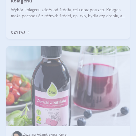
kolagenu
Wybór kolagenu zależy od źródła, celu oraz potrzeb. Kolagen
może pochodzić z różnych źródeł, np. ryb, bydła czy drobiu, a
każdy typ ma swoje unikatowe właściwości. Dla skóry najlepiej
sprawdza się kolagen rybi, a dla wspierania stawów — kolagen
CZYTAJ
bydlęcy.
Zuzanna Adamkiewicz-Kiwer