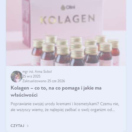
mgr inż. Anna Sobol
25 wrz 2025
Zaktualizowano 25 cze 2026
Kolagen – co to, na co pomaga i jakie ma
właściwości
Poprawianie swojej urody kremami i kosmetykami? Czemu nie,
ale wszyscy wiemy, że najlepiej zadbać o swój organizm od
wewnątrz — to solidna podstawa do tego, by nasz wygląd
zewnętrzny prezentował się zdrowo i atrakcyjnie. Stosowanie
CZYTAJ
wysokiej jakości suplem