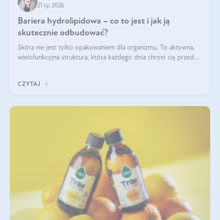
21 lip 2026
Bariera hydrolipidowa – co to jest i jak ją
skutecznie odbudować?
Skóra nie jest tylko opakowaniem dla organizmu. To aktywna,
wielofunkcyjna struktura, która każdego dnia chroni cię przed
utratą wody, wahaniami temperatury i czynnikami
środowiskowymi. Jednym z jej kluczowych elementów jest
CZYTAJ
bariera hydrolipidowa.