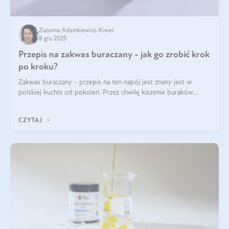
Zuzanna Adamkiewicz-Kiwer
8 gru 2025
Przepis na zakwas buraczany - jak go zrobić krok
po kroku?
Zakwas buraczany - przepis na ten napój jest znany jest w
polskiej kuchni od pokoleń. Przez chwilę kiszenie buraków
czerwonych zostało zapomniane, by w ostatnim czasie powrócić
na fali popularności na
CZYTAJ