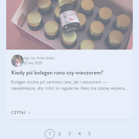
mgr inż. Anna Sobol
22 maj 2025
Kiedy pić kolagen rano czy wieczorem?
Kolagen można pić zarówno rano, jak i wieczorem —
najważniejsze, aby robić to regularnie. Rano ma szansę wspierać
energię i metabolizm, a wieczorem regenerację organizmu
podczas snu.
CZYTAJ
1
2
3
4
5