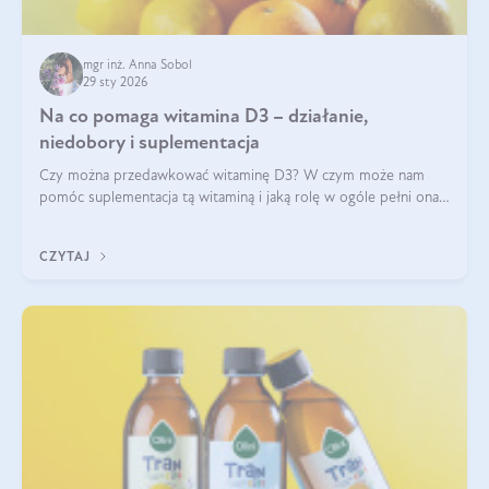
mgr inż. Anna Sobol
29 sty 2026
Na co pomaga witamina D3 – działanie,
niedobory i suplementacja
Czy można przedawkować witaminę D3? W czym może nam
pomóc suplementacja tą witaminą i jaką rolę w ogóle pełni ona
w naszym ciele? Powszechnie wiadomo, że jej przyjmowanie
zalecane jest jesienią i zimą, ale czy wiesz, dlaczego warto to
CZYTAJ
robić?