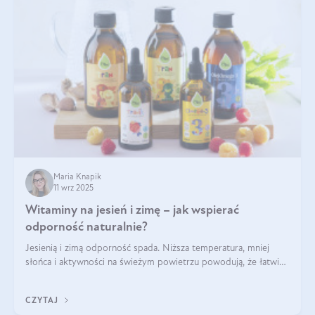
Maria Knapik
11 wrz 2025
Witaminy na jesień i zimę – jak wspierać
odporność naturalnie?
Jesienią i zimą odporność spada. Niższa temperatura, mniej
słońca i aktywności na świeżym powietrzu powodują, że łatwiej
się przeziębiamy. Dlatego szczególnie w tym okresie
powinniśmy wspierać układ immunologiczny. Co warto
CZYTAJ
suplementować jesienią i zimą?