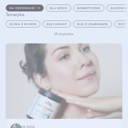
NA ODPORNOŚĆ
DLA DZIECI
KOSMETYCZNE
OLEJOWAN
Tematyka:
OLIWA Z OLIWEK
OLEJ LNIANY
OLEJ Z CZARNUSZKI
OCET
59 artykułów
Iza Sykut