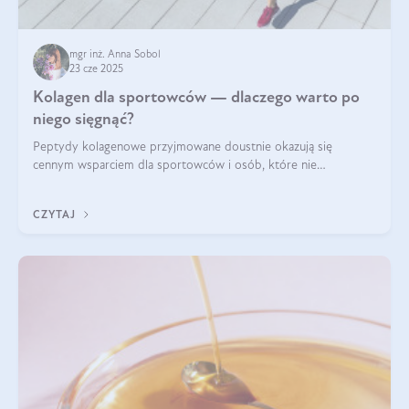
mgr inż. Anna Sobol
23 cze 2025
Kolagen dla sportowców — dlaczego warto po
niego sięgnąć?
Peptydy kolagenowe przyjmowane doustnie okazują się
cennym wsparciem dla sportowców i osób, które nie
wyobrażają sobie życia bez intensywnego ruchu.
CZYTAJ