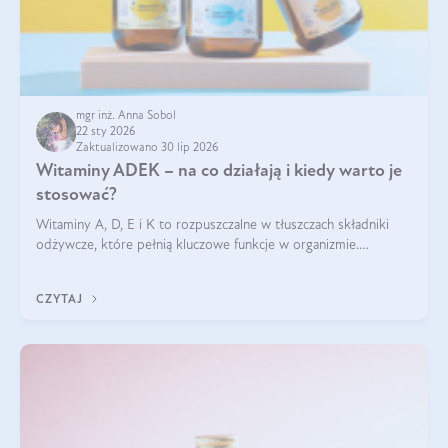
mgr inż. Anna Sobol
22 sty 2026
Zaktualizowano 30 lip 2026
Witaminy ADEK – na co działają i kiedy warto je
stosować?
Witaminy A, D, E i K to rozpuszczalne w tłuszczach składniki
odżywcze, które pełnią kluczowe funkcje w organizmie.
Wspierają zdrowie skóry i wzroku, odporność, prawidłową
krzepliwość krwi oraz mineralizację kości.
CZYTAJ