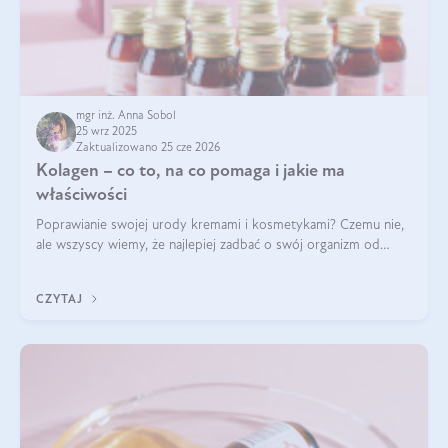
mgr inż. Anna Sobol
25 wrz 2025
Zaktualizowano 25 cze 2026
Kolagen – co to, na co pomaga i jakie ma
właściwości
Poprawianie swojej urody kremami i kosmetykami? Czemu nie,
ale wszyscy wiemy, że najlepiej zadbać o swój organizm od
wewnątrz — to solidna podstawa do tego, by nasz wygląd
zewnętrzny prezentował się zdrowo i atrakcyjnie. Stosowanie
CZYTAJ
wysokiej jakości suplem