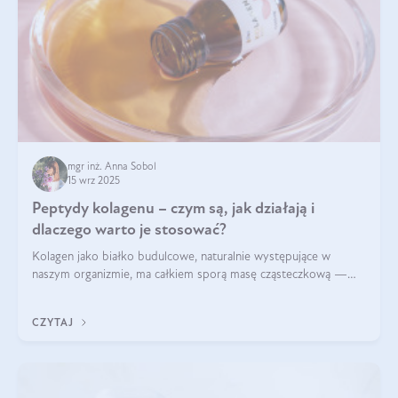
mgr inż. Anna Sobol
15 wrz 2025
Peptydy kolagenu – czym są, jak działają i
dlaczego warto je stosować?
Kolagen jako białko budulcowe, naturalnie występujące w
naszym organizmie, ma całkiem sporą masę cząsteczkową —
nawet do 300 kDa. Jeśli chcielibyśmy suplementować go w tej
formie, byłby trudno strawialny. Aby był lepiej przyswajalny i
CZYTAJ
bardziej biodostępny