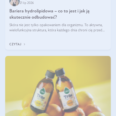
21 lip 2026
Bariera hydrolipidowa – co to jest i jak ją
skutecznie odbudować?
Skóra nie jest tylko opakowaniem dla organizmu. To aktywna,
wielofunkcyjna struktura, która każdego dnia chroni cię przed
utratą wody, wahaniami temperatury i czynnikami
środowiskowymi. Jednym z jej kluczowych elementów jest
CZYTAJ
bariera hydrolipidowa.