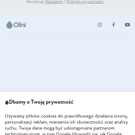
Akceptuję
Regulamin
i
Politykę prywatności
.
ul. Strzegomska 49
693 222 687
58-160 Świebodzice
Dbamy o Twoją prywatność
sklep@olini.pl
Polska
NIP 8860027066
Używamy plików cookies do prawidłowego działania strony,
REGON 890213034
personalizacji reklam, mierzenia ich skuteczności oraz analizy
ruchu. Twoje dane mogą być udostępniane partnerom
INFORMACJE
technologicznym, w tym Google (
dowiedz się, jak Google