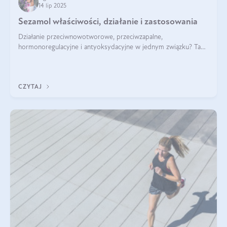
14 lip 2025
Sezamol właściwości, działanie i zastosowania
Działanie przeciwnowotworowe, przeciwzapalne,
hormonoregulacyjne i antyoksydacyjne w jednym związku? Tak
— to właśnie natura sezamolu, który obecny jest w oleju
sezamowym. Dowiedz się, dlaczego warto wprowadzić go do
swojej diety — być może to pierwsza ok
CZYTAJ