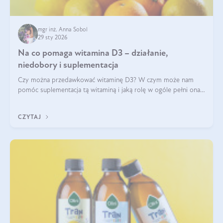
mgr inż. Anna Sobol
29 sty 2026
Na co pomaga witamina D3 – działanie,
niedobory i suplementacja
Czy można przedawkować witaminę D3? W czym może nam
pomóc suplementacja tą witaminą i jaką rolę w ogóle pełni ona
w naszym ciele? Powszechnie wiadomo, że jej przyjmowanie
zalecane jest jesienią i zimą, ale czy wiesz, dlaczego warto to
CZYTAJ
robić?