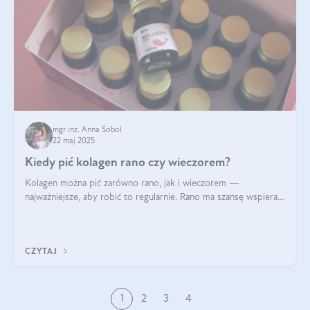
mgr inż. Anna Sobol
22 maj 2025
Kiedy pić kolagen rano czy wieczorem?
Kolagen można pić zarówno rano, jak i wieczorem —
najważniejsze, aby robić to regularnie. Rano ma szansę wspierać
energię i metabolizm, a wieczorem regenerację organizmu
podczas snu.
CZYTAJ
1
2
3
4