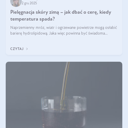
2 gru 2025
Pielęgnacja skóry zimą – jak dbać o cerę, kiedy
temperatura spada?
Naprzemienny mróz, wiatr i ogrzewane powietrze mogą osłabić
barierę hydrolipidową. Jaka więc powinna być świadoma
pielęgnacja w okresie chłodnych miesięcy?
CZYTAJ