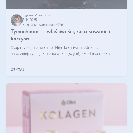
mgr inż. Anna Sobol
3 lis 2025
Zaktualizowano 5 sie 2026
Tymochinon — właściwości, zastosowanie i
korzyści
Skupimy się nie na samej Nigella sativa, a jednym z
najważniejszych (jak nie najważniejszym!) składniku olejku
eterycznego z czarnuszki: tymochinonie.
CZYTAJ