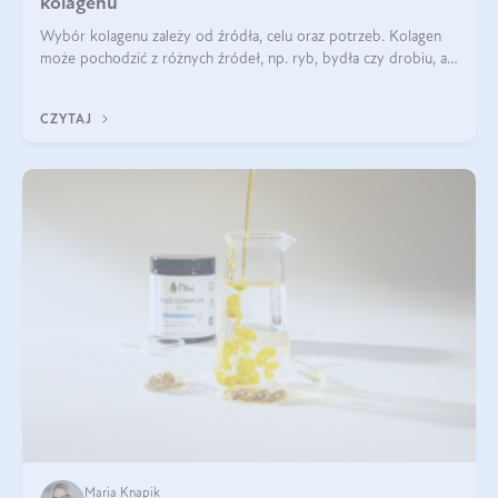
kolagenu
Wybór kolagenu zależy od źródła, celu oraz potrzeb. Kolagen
może pochodzić z różnych źródeł, np. ryb, bydła czy drobiu, a
każdy typ ma swoje unikatowe właściwości. Dla skóry najlepiej
sprawdza się kolagen rybi, a dla wspierania stawów — kolagen
CZYTAJ
bydlęcy.
Maria Knapik