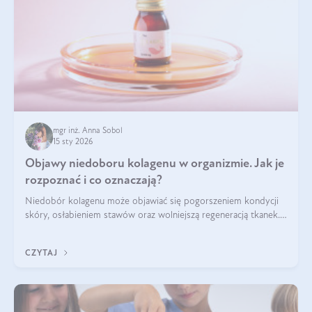
mgr inż. Anna Sobol
15 sty 2026
Objawy niedoboru kolagenu w organizmie. Jak je
rozpoznać i co oznaczają?
Niedobór kolagenu może objawiać się pogorszeniem kondycji
skóry, osłabieniem stawów oraz wolniejszą regeneracją tkanek.
Do najczęstszych sygnałów należą utrata jędrności i
elastyczności skóry, bóle stawów, łamliwość paznokci oraz
CZYTAJ
osłabienie włosów.