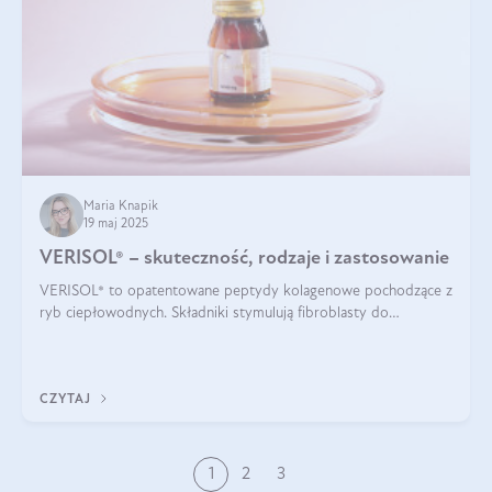
Maria Knapik
19 maj 2025
VERISOL® – skuteczność, rodzaje i zastosowanie
VERISOL® to opatentowane peptydy kolagenowe pochodzące z
ryb ciepłowodnych. Składniki stymulują fibroblasty do
produkcji kolagenu i elastyny w skórze. Kolagen VERISOL®
zapewnia wysoką biodostępność i umożliwia skuteczne dotarcie
do komórek skóry.
CZYTAJ
1
2
3