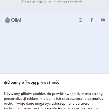
Akceptuję
Regulamin
i
Politykę prywatności
.
ul. Strzegomska 49
693 222 687
58-160 Świebodzice
Dbamy o Twoją prywatność
sklep@olini.pl
Polska
NIP 8860027066
Używamy plików cookies do prawidłowego działania strony,
REGON 890213034
personalizacji reklam, mierzenia ich skuteczności oraz analizy
ruchu. Twoje dane mogą być udostępniane partnerom
INFORMACJE
technologicznym, w tym Google (
dowiedz się, jak Google