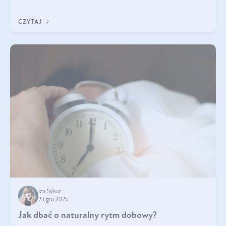
każdy typ ma swoje unikatowe właściwości. Dla skóry najlepiej
sprawdza się kolagen rybi, a dla wspierania stawów — kolagen
CZYTAJ
bydlęcy.
Iza Sykut
23 gru 2025
Jak dbać o naturalny rytm dobowy?