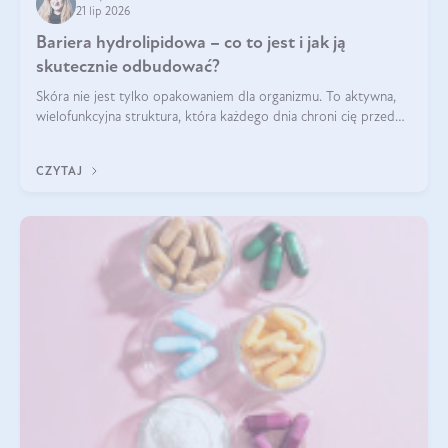
21 lip 2026
Bariera hydrolipidowa – co to jest i jak ją
skutecznie odbudować?
Skóra nie jest tylko opakowaniem dla organizmu. To aktywna,
wielofunkcyjna struktura, która każdego dnia chroni cię przed
utratą wody, wahaniami temperatury i czynnikami
środowiskowymi. Jednym z jej kluczowych elementów jest
CZYTAJ
bariera hydrolipidowa.