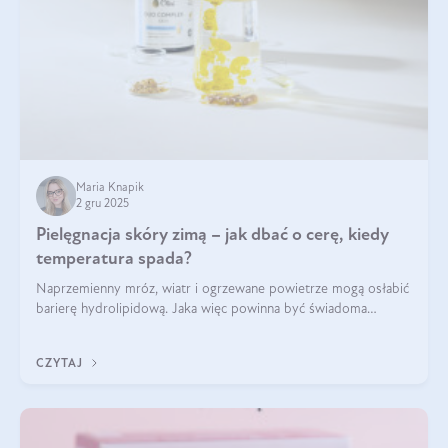
Maria Knapik
2 gru 2025
Pielęgnacja skóry zimą – jak dbać o cerę, kiedy
temperatura spada?
Naprzemienny mróz, wiatr i ogrzewane powietrze mogą osłabić
barierę hydrolipidową. Jaka więc powinna być świadoma
pielęgnacja w okresie chłodnych miesięcy?
CZYTAJ