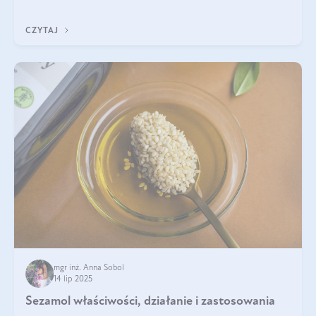
nawet do 300 kDa. Jeśli chcielibyśmy suplementować go w tej
formie, byłby trudno strawialny. Aby był lepiej przyswajalny i
CZYTAJ
bardziej biodostępny
mgr inż. Anna Sobol
14 lip 2025
Sezamol właściwości, działanie i zastosowania