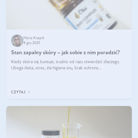
Maria Knapik
4 gru 2025
Stan zapalny skóry – jak sobie z nim poradzić?
Kiedy skóra się buntuje, trudno od razu stwierdzić dlaczego.
Uboga dieta, stres, zła higiena snu, brak ochrony
przeciwsłonecznej – powodów nasilenia stanów zapalnych może
być wiele. Jak poradzić sobie z ich przyczynami i skutkami?
CZYTAJ