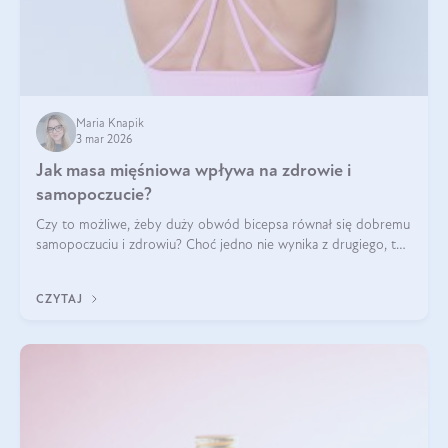
Maria Knapik
3 mar 2026
Jak masa mięśniowa wpływa na zdrowie i
samopoczucie?
Czy to możliwe, żeby duży obwód bicepsa równał się dobremu
samopoczuciu i zdrowiu? Choć jedno nie wynika z drugiego, to
jest między nimi powiązanie – masa mięśniowa może znacznie
poprawić jakość życia. W jaki sposób? W tym wpisie wszystko
CZYTAJ
wyjaśnimy.