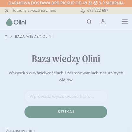
DARMOWA DOSTAWA DPD PICKUP OD 49 ZŁ 📦 3-9 SIERPNIA
Darmowa dostawa od 199 zł
693 222 687
Tłoczony zawsze na zimno
Bezpieczna dostawa od 7,49 zł
Darmowa dostawa od 199 zł
Tłoczony zawsze na zimno
BAZA WIEDZY OLINI
Baza wiedzy Olini
Wszystko o właściwościach i zastosowaniach naturalnych
olejów
SZUKAJ
Zastosowanie: