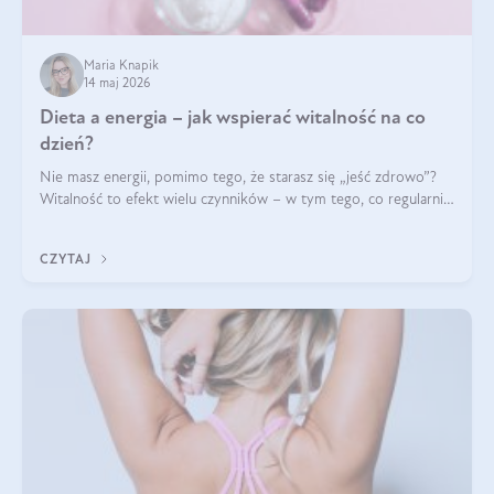
Maria Knapik
14 maj 2026
Dieta a energia – jak wspierać witalność na co
dzień?
Nie masz energii, pomimo tego, że starasz się „jeść zdrowo”?
Witalność to efekt wielu czynników – w tym tego, co regularnie
ląduje na talerzu. Zapotrzebowanie na składniki odżywcze różni
się w zależności od osoby
CZYTAJ