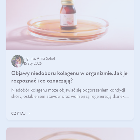
mgr inż. Anna Sobol
15 sty 2026
Objawy niedoboru kolagenu w organizmie. Jak je
rozpoznać i co oznaczają?
Niedobór kolagenu może objawiać się pogorszeniem kondycji
skóry, osłabieniem stawów oraz wolniejszą regeneracją tkanek.
Do najczęstszych sygnałów należą utrata jędrności i
elastyczności skóry, bóle stawów, łamliwość paznokci oraz
CZYTAJ
osłabienie włosów.