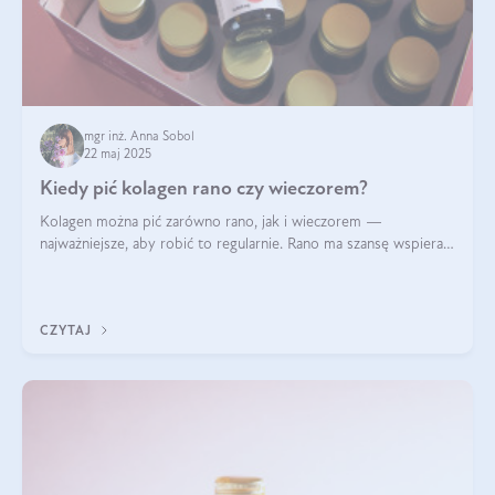
mgr inż. Anna Sobol
22 maj 2025
Kiedy pić kolagen rano czy wieczorem?
Kolagen można pić zarówno rano, jak i wieczorem —
najważniejsze, aby robić to regularnie. Rano ma szansę wspierać
energię i metabolizm, a wieczorem regenerację organizmu
podczas snu.
CZYTAJ