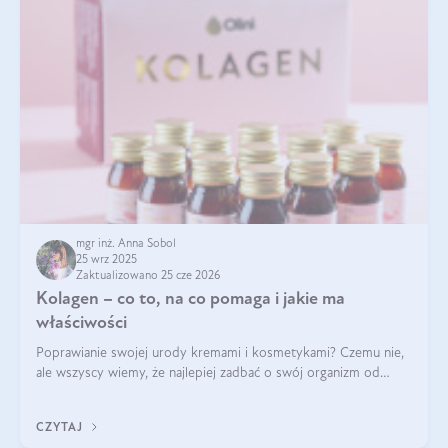
mgr inż. Anna Sobol
25 wrz 2025
Zaktualizowano 25 cze 2026
Kolagen – co to, na co pomaga i jakie ma
właściwości
Poprawianie swojej urody kremami i kosmetykami? Czemu nie,
ale wszyscy wiemy, że najlepiej zadbać o swój organizm od
wewnątrz — to solidna podstawa do tego, by nasz wygląd
zewnętrzny prezentował się zdrowo i atrakcyjnie. Stosowanie
CZYTAJ
wysokiej jakości suplem