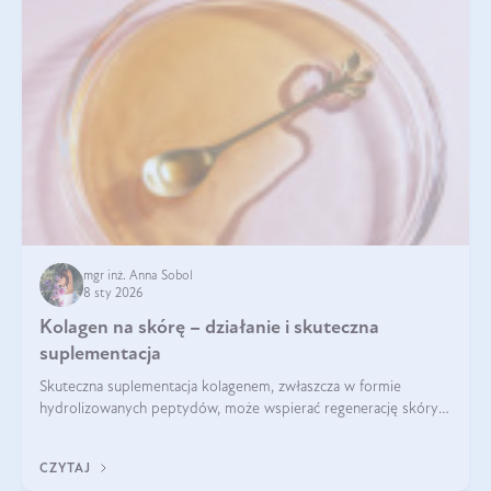
mgr inż. Anna Sobol
8 sty 2026
Kolagen na skórę – działanie i skuteczna
suplementacja
Skuteczna suplementacja kolagenem, zwłaszcza w formie
hydrolizowanych peptydów, może wspierać regenerację skóry i
poprawiać jej wygląd, jeśli jest połączona z odpowiednią dietą i
regularnością stosowania.
CZYTAJ