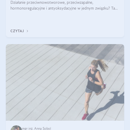
Działanie przeciwnowotworowe, przeciwzapalne,
hormonoregulacyjne i antyoksydacyjne w jednym związku? Tak
— to właśnie natura sezamolu, który obecny jest w oleju
sezamowym. Dowiedz się, dlaczego warto wprowadzić go do
swojej diety — być może to pierwsza ok
CZYTAJ
mgr inż. Anna Sobol