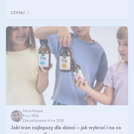
Do najczęstszych sygnałów należą utrata jędrności i
elastyczności skóry, bóle stawów, łamliwość paznokci oraz
CZYTAJ
osłabienie włosów.
Maria Knapik
9 sty 2026
Zaktualizowano 4 sie 2026
Jaki tran najlepszy dla dzieci – jak wybrać i na co