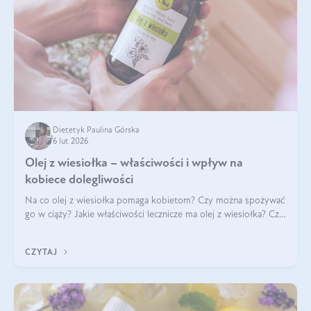
Dietetyk Paulina Górska
6 lut 2026
Olej z wiesiołka – właściwości i wpływ na
kobiece dolegliwości
Na co olej z wiesiołka pomaga kobietom? Czy można spożywać
go w ciąży? Jakie właściwości lecznicze ma olej z wiesiołka? Czy
jego skuteczność potwierdzają badania? Ile trzeba czekać na
efekty? Jaka jes
CZYTAJ