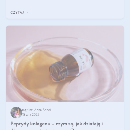
wewnątrz — to solidna podstawa do tego, by nasz wygląd
zewnętrzny prezentował się zdrowo i atrakcyjnie. Stosowanie
CZYTAJ
wysokiej jakości suplem
mgr inż. Anna Sobol
15 wrz 2025
Peptydy kolagenu – czym są, jak działają i