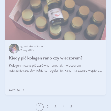
mgr inż. Anna Sobol
22 maj 2025
Kiedy pić kolagen rano czy wieczorem?
Kolagen można pić zarówno rano, jak i wieczorem —
najważniejsze, aby robić to regularnie. Rano ma szansę wspierać
energię i metabolizm, a wieczorem regenerację organizmu
podczas snu.
CZYTAJ
1
2
3
4
5