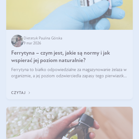
Dietetyk Paulina Górska
9 mar 2026
Ferrytyna – czym jest, jakie są normy i jak
wspierać jej poziom naturalnie?
Ferrytyna to białko odpowiedzialne za magazynowanie żelaza w
organizmie, a jej poziom odzwierciedla zapasy tego pierwiastka.
Warto dowiedzieć się więcej na jej temat, ponieważ niedobór
ferrytyny daje objawy, które mogą utrudniać codzienne
CZYTAJ
funkcjonowanie (