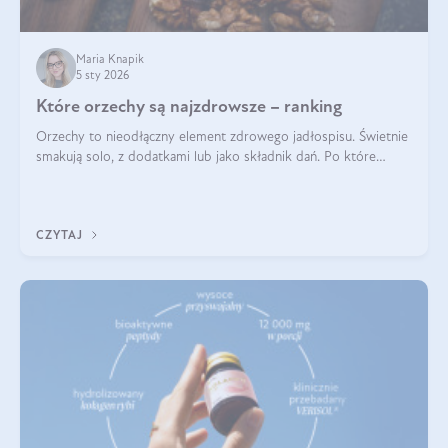
Maria Knapik
5 sty 2026
Które orzechy są najzdrowsze – ranking
Orzechy to nieodłączny element zdrowego jadłospisu. Świetnie
smakują solo, z dodatkami lub jako składnik dań. Po które
orzechy warto sięgać zamiast niezdrowej przekąski? Dowiesz
się z tego tekstu!
CZYTAJ