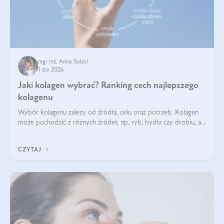
mgr inż. Anna Sobol
1 sty 2026
Jaki kolagen wybrać? Ranking cech najlepszego
kolagenu
Wybór kolagenu zależy od źródła, celu oraz potrzeb. Kolagen
może pochodzić z różnych źródeł, np. ryb, bydła czy drobiu, a
każdy typ ma swoje unikatowe właściwości. Dla skóry najlepiej
sprawdza się kolagen rybi, a dla wspierania stawów — kolagen
CZYTAJ
bydlęcy.