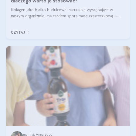
dlaczego warto je stosować?
Kolagen jako białko budulcowe, naturalnie występujące w
naszym organizmie, ma całkiem sporą masę cząsteczkową —
nawet do 300 kDa. Jeśli chcielibyśmy suplementować go w tej
formie, byłby trudno strawialny. Aby był lepiej przyswajalny i
CZYTAJ
bardziej biodostępny
mgr inż. Anna Sobol