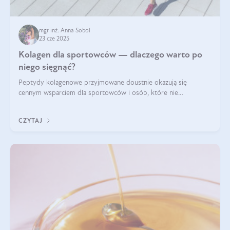
mgr inż. Anna Sobol
23 cze 2025
Kolagen dla sportowców — dlaczego warto po
niego sięgnąć?
Peptydy kolagenowe przyjmowane doustnie okazują się
cennym wsparciem dla sportowców i osób, które nie
wyobrażają sobie życia bez intensywnego ruchu.
CZYTAJ