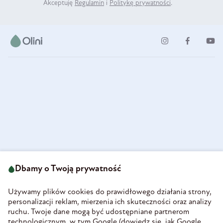
Akceptuję
Regulamin
i
Politykę prywatności
.
ul. Strzegomska 49
693 222 687
58-160 Świebodzice
Dbamy o Twoją prywatność
sklep@olini.pl
Polska
NIP 8860027066
Używamy plików cookies do prawidłowego działania strony,
REGON 890213034
personalizacji reklam, mierzenia ich skuteczności oraz analizy
ruchu. Twoje dane mogą być udostępniane partnerom
INFORMACJE
technologicznym, w tym Google (
dowiedz się, jak Google