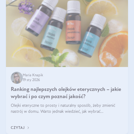
Maria Knapik
19 sty 2026
Ranking najlepszych olejków eterycznych – jakie
wybrać i po czym poznać jakość?
Olejki eteryczne to prosty i naturalny sposób, żeby zmienić
nastrój w domu. Warto jednak wiedzieć, jak wybrać
odpowiednie produkty. Po czym poznać, że są one dobrej
jakości? Jakie olejki eteryczne są najlepsze? Poznaj najważniejsze
CZYTAJ
kryteria wyboru!