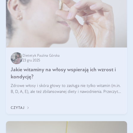
Dietetyk Paulina Górska
23 gru 2025
Jakie witaminy na włosy wspierają ich wzrost i
kondycję?
Zdrowe włosy i skóra głowy to zasługa nie tylko witamin (m.in.
B, D, A, E), ale też zbilansowanej diety i nawodnienia. Przeczytaj
nasz artykuł i dowiedz się, które składniki najskuteczniej hamują
wypadanie włosów.
CZYTAJ