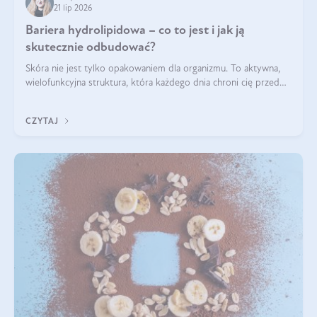
21 lip 2026
Bariera hydrolipidowa – co to jest i jak ją
skutecznie odbudować?
Skóra nie jest tylko opakowaniem dla organizmu. To aktywna,
wielofunkcyjna struktura, która każdego dnia chroni cię przed
utratą wody, wahaniami temperatury i czynnikami
środowiskowymi. Jednym z jej kluczowych elementów jest
CZYTAJ
bariera hydrolipidowa.