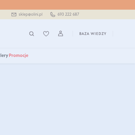
sklep@olini.pl
693 222 687
BAZA WIEDZY
lery
Promocje