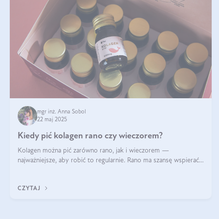
mgr inż. Anna Sobol
22 maj 2025
Kiedy pić kolagen rano czy wieczorem?
Kolagen można pić zarówno rano, jak i wieczorem —
najważniejsze, aby robić to regularnie. Rano ma szansę wspierać
energię i metabolizm, a wieczorem regenerację organizmu
podczas snu.
CZYTAJ