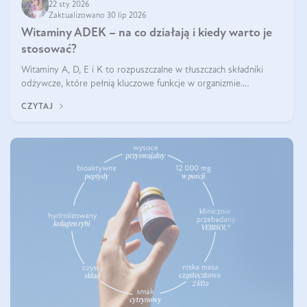
22 sty 2026
Zaktualizowano 30 lip 2026
Witaminy ADEK – na co działają i kiedy warto je
stosować?
Witaminy A, D, E i K to rozpuszczalne w tłuszczach składniki
odżywcze, które pełnią kluczowe funkcje w organizmie.
Wspierają zdrowie skóry i wzroku, odporność, prawidłową
CZYTAJ
krzepliwość krwi oraz mineralizację kości.