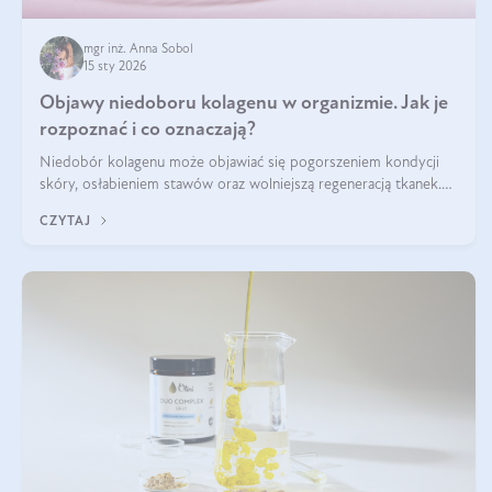
mgr inż. Anna Sobol
15 sty 2026
Objawy niedoboru kolagenu w organizmie. Jak je
rozpoznać i co oznaczają?
Niedobór kolagenu może objawiać się pogorszeniem kondycji
skóry, osłabieniem stawów oraz wolniejszą regeneracją tkanek.
Do najczęstszych sygnałów należą utrata jędrności i elastyczności
CZYTAJ
skóry, bóle stawów, łamliwość paznokci oraz osłabienie włosów.