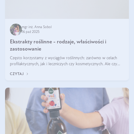
mgr inż. Anna Sobol
16 paź 2025
Ekstrakty roślinne - rodzaje, właściwości i
zastosowanie
Często korzystamy z wyciągów roślinnych: zarówno w celach
profilaktycznych, jak i leczniczych czy kosmetycznych. Ale czy
zastanawialiście się, na czym polega cały proces wydobywania
CZYTAJ
tych substancji z roślin?