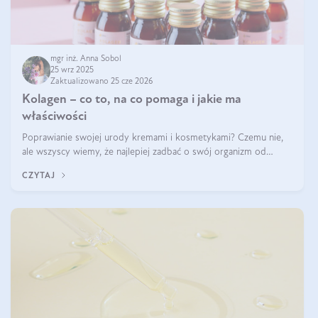
mgr inż. Anna Sobol
25 wrz 2025
Zaktualizowano 25 cze 2026
Kolagen – co to, na co pomaga i jakie ma
właściwości
Poprawianie swojej urody kremami i kosmetykami? Czemu nie,
ale wszyscy wiemy, że najlepiej zadbać o swój organizm od
wewnątrz — to solidna podstawa do tego, by nasz wygląd
CZYTAJ
zewnętrzny prezentował się zdrowo i atrakcyjnie. Stosowanie
wysokiej jakości suplem