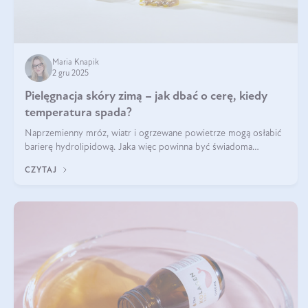
Maria Knapik
2 gru 2025
Pielęgnacja skóry zimą – jak dbać o cerę, kiedy
temperatura spada?
Naprzemienny mróz, wiatr i ogrzewane powietrze mogą osłabić
barierę hydrolipidową. Jaka więc powinna być świadoma
pielęgnacja w okresie chłodnych miesięcy?
CZYTAJ