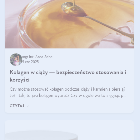
mgr inż. Anna Sobol
9 cze 2025
Kolagen w ciąży — bezpieczeństwo stosowania i
korzyści
Czy można stosować kolagen podczas ciąży i karmienia piersią?
Jeśli tak, to jaki kolagen wybrać? Czy w ogóle warto sięgnąć po
ten rodzaj suplementacji?
CZYTAJ