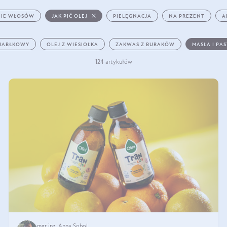
IE WŁOSÓW
JAK PIĆ OLEJ
PIELĘGNACJA
NA PREZENT
A
 JABŁKOWY
OLEJ Z WIESIOŁKA
ZAKWAS Z BURAKÓW
MASŁA I PA
124 artykułów
mgr inż. Anna Sobol