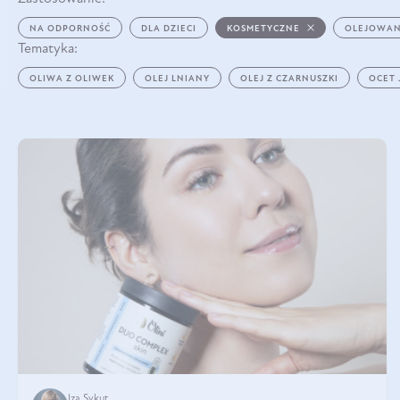
NA ODPORNOŚĆ
DLA DZIECI
KOSMETYCZNE
OLEJOWAN
Tematyka:
OLIWA Z OLIWEK
OLEJ LNIANY
OLEJ Z CZARNUSZKI
OCET
Iza Sykut