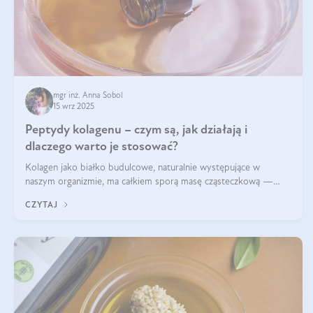
mgr inż. Anna Sobol
15 wrz 2025
Peptydy kolagenu – czym są, jak działają i
dlaczego warto je stosować?
Kolagen jako białko budulcowe, naturalnie występujące w
naszym organizmie, ma całkiem sporą masę cząsteczkową —
nawet do 300 kDa. Jeśli chcielibyśmy suplementować go w tej
CZYTAJ
formie, byłby trudno strawialny. Aby był lepiej przyswajalny i
bardziej biodostępny