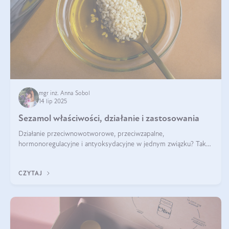
mgr inż. Anna Sobol
14 lip 2025
Sezamol właściwości, działanie i zastosowania
Działanie przeciwnowotworowe, przeciwzapalne,
hormonoregulacyjne i antyoksydacyjne w jednym związku? Tak
— to właśnie natura sezamolu, który obecny jest w oleju
sezamowym. Dowiedz się, dlaczego warto wprowadzić go do
CZYTAJ
swojej diety — być może to pierwsza ok