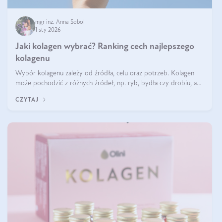
mgr inż. Anna Sobol
1 sty 2026
Jaki kolagen wybrać? Ranking cech najlepszego
kolagenu
Wybór kolagenu zależy od źródła, celu oraz potrzeb. Kolagen
może pochodzić z różnych źródeł, np. ryb, bydła czy drobiu, a
każdy typ ma swoje unikatowe właściwości. Dla skóry najlepiej
CZYTAJ
sprawdza się kolagen rybi, a dla wspierania stawów — kolagen
bydlęcy.