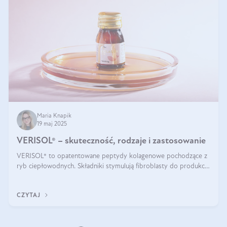
Maria Knapik
19 maj 2025
VERISOL® – skuteczność, rodzaje i zastosowanie
VERISOL® to opatentowane peptydy kolagenowe pochodzące z
ryb ciepłowodnych. Składniki stymulują fibroblasty do produkcji
kolagenu i elastyny w skórze. Kolagen VERISOL® zapewnia
wysoką biodostępność i umożliwia skuteczne dotarcie do
CZYTAJ
komórek skóry.