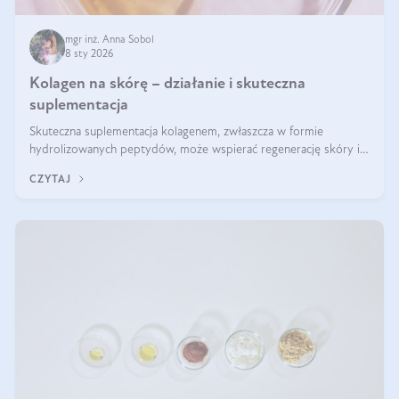
mgr inż. Anna Sobol
8 sty 2026
Kolagen na skórę – działanie i skuteczna
suplementacja
Skuteczna suplementacja kolagenem, zwłaszcza w formie
hydrolizowanych peptydów, może wspierać regenerację skóry i
poprawiać jej wygląd, jeśli jest połączona z odpowiednią dietą i
CZYTAJ
regularnością stosowania.