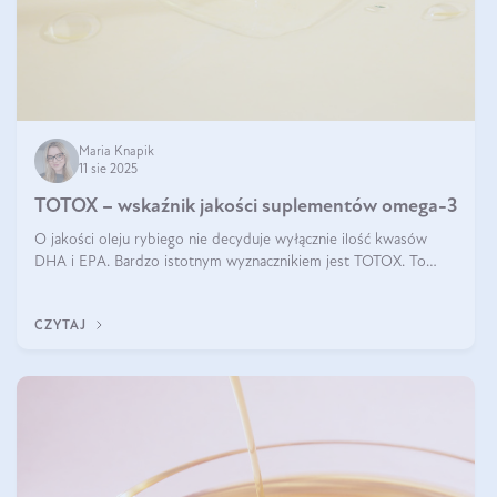
Maria Knapik
11 sie 2025
TOTOX – wskaźnik jakości suplementów omega-3
O jakości oleju rybiego nie decyduje wyłącznie ilość kwasów
DHA i EPA. Bardzo istotnym wyznacznikiem jest TOTOX. To
wskaźnik, który pokazuje skuteczność, świeżość oraz
bezpieczeństwo suplementu?
CZYTAJ