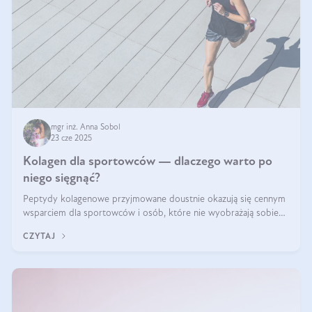
mgr inż. Anna Sobol
23 cze 2025
Kolagen dla sportowców — dlaczego warto po
niego sięgnąć?
Peptydy kolagenowe przyjmowane doustnie okazują się cennym
wsparciem dla sportowców i osób, które nie wyobrażają sobie
życia bez intensywnego ruchu.
CZYTAJ