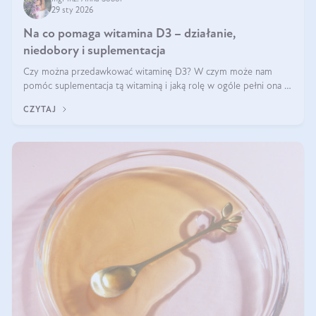
29 sty 2026
Na co pomaga witamina D3 – działanie,
niedobory i suplementacja
Czy można przedawkować witaminę D3? W czym może nam
pomóc suplementacja tą witaminą i jaką rolę w ogóle pełni ona w
naszym ciele? Powszechnie wiadomo, że jej przyjmowanie
CZYTAJ
zalecane jest jesienią i zimą, ale czy wiesz, dlaczego warto to
robić?