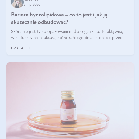
21 lip 2026
Bariera hydrolipidowa – co to jest i jak ją
skutecznie odbudować?
Skóra nie jest tylko opakowaniem dla organizmu. To aktywna,
wielofunkcyjna struktura, która każdego dnia chroni cię przed
utratą wody, wahaniami temperatury i czynnikami
CZYTAJ
środowiskowymi. Jednym z jej kluczowych elementów jest
bariera hydrolipidowa.