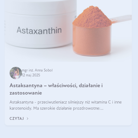
mgr inż. Anna Sobol
12 maj 2025
Astaksantyna – właściwości, działanie i
zastosowanie
Astaksantyna - przeciwutleniacz silniejszy niż witamina C i inne
karotenoidy. Ma szerokie działanie prozdrowotne:
przeciwzapalne, przeciwnowotworowe i immunomodulacyjne.
CZYTAJ