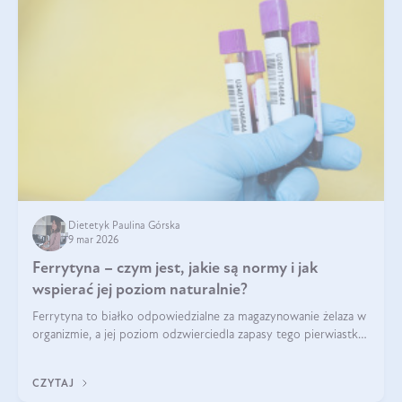
Dietetyk Paulina Górska
9 mar 2026
Ferrytyna – czym jest, jakie są normy i jak
wspierać jej poziom naturalnie?
Ferrytyna to białko odpowiedzialne za magazynowanie żelaza w
organizmie, a jej poziom odzwierciedla zapasy tego pierwiastka.
Warto dowiedzieć się więcej na jej temat, ponieważ niedobór
ferrytyny daje objawy, które mogą utrudniać codzienne
CZYTAJ
funkcjonowanie (