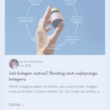
mgr inż. Anna Sobol
1 sty 2026
Jaki kolagen wybrać? Ranking cech najlepszego
kolagenu
Wybór kolagenu zależy od źródła, celu oraz potrzeb. Kolagen
może pochodzić z różnych źródeł, np. ryb, bydła czy drobiu, a
każdy typ ma swoje unikatowe właściwości. Dla skóry najlepiej
sprawdza się kolagen rybi, a dla wspierania stawów — kolagen
CZYTAJ
bydlęcy.