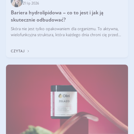
21 lip 2026
Bariera hydrolipidowa – co to jest i jak ją
skutecznie odbudować?
Skóra nie jest tylko opakowaniem dla organizmu. To aktywna,
wielofunkcyjna struktura, która każdego dnia chroni cię przed
utratą wody, wahaniami temperatury i czynnikami
środowiskowymi. Jednym z jej kluczowych elementów jest
CZYTAJ
bariera hydrolipidowa.