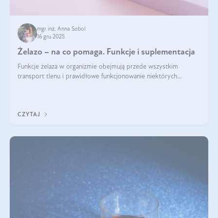
mgr inż. Anna Sobol
16 gru 2025
Żelazo – na co pomaga. Funkcje i suplementacja
Funkcje żelaza w organizmie obejmują przede wszystkim
transport tlenu i prawidłowe funkcjonowanie niektórych
enzymów. Żelazo odpowiada też za działanie układu
immunologicznego i nerwowego, szczególnie na wczesnym
etapie życia.
CZYTAJ