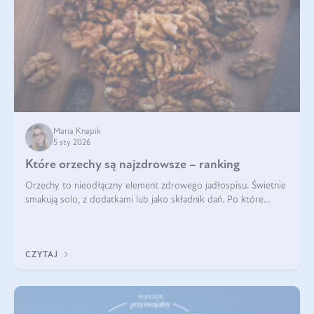
Maria Knapik
5 sty 2026
Które orzechy są najzdrowsze – ranking
Orzechy to nieodłączny element zdrowego jadłospisu. Świetnie
smakują solo, z dodatkami lub jako składnik dań. Po które
orzechy warto sięgać zamiast niezdrowej przekąski? Dowiesz
się z tego tekstu!
CZYTAJ