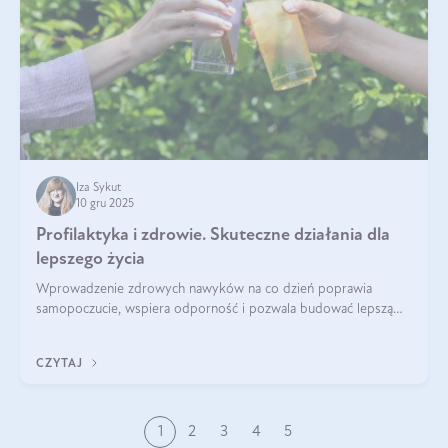
Iza Sykut
10 gru 2025
Profilaktyka i zdrowie. Skuteczne działania dla
lepszego życia
Wprowadzenie zdrowych nawyków na co dzień poprawia
samopoczucie, wspiera odporność i pozwala budować lepszą
jakość życia na lata.
CZYTAJ
1
2
3
4
5