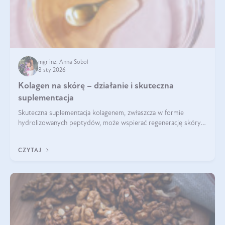
mgr inż. Anna Sobol
8 sty 2026
Kolagen na skórę – działanie i skuteczna
suplementacja
Skuteczna suplementacja kolagenem, zwłaszcza w formie
hydrolizowanych peptydów, może wspierać regenerację skóry i
poprawiać jej wygląd, jeśli jest połączona z odpowiednią dietą i
regularnością stosowania.
CZYTAJ