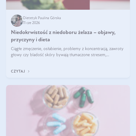
Dietetyk Paulina Górska
11 cze 2026
Niedokrwistość z niedoboru żelaza – objawy,
przyczyny i dieta
Ciągłe zmęczenie, osłabienie, problemy z koncentracją, zawroty
głowy czy bladość skóry bywają tłumaczone stresem,
przepracowaniem lub niedoborem snu. Tymczasem ich
przyczyną może być niedokrwistość z niedoboru żelaza.
CZYTAJ