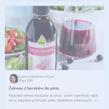
Zuzanna Adamkiewicz-Kiwer
29 gru 2025
Zakwas z buraków do picia
Naturalny zakwas buraczany do picia - polski superfood, napój
mocy, naturalny probiotyk, pełen składników odżywczych - o
zakwasie z buraka mówi się w samych superlatywach. Niektórzy