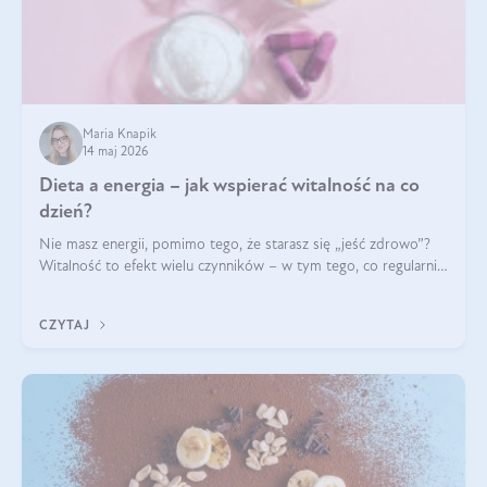
Maria Knapik
14 maj 2026
Dieta a energia – jak wspierać witalność na co
dzień?
Nie masz energii, pomimo tego, że starasz się „jeść zdrowo”?
Witalność to efekt wielu czynników – w tym tego, co regularnie
ląduje na talerzu. Zapotrzebowanie na składniki odżywcze różni
się w zależności od osoby
CZYTAJ