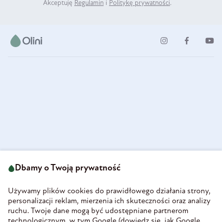
Akceptuję
Regulamin
i
Politykę prywatności
.
ul. Strzegomska 49
693 222 687
58-160 Świebodzice
Dbamy o Twoją prywatność
sklep@olini.pl
Polska
NIP 8860027066
Używamy plików cookies do prawidłowego działania strony,
REGON 890213034
personalizacji reklam, mierzenia ich skuteczności oraz analizy
ruchu. Twoje dane mogą być udostępniane partnerom
INFORMACJE
technologicznym, w tym Google (
dowiedz się, jak Google