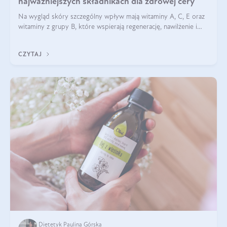
najważniejszych składnikach dla zdrowej cery
Na wygląd skóry szczególny wpływ mają witaminy A, C, E oraz
witaminy z grupy B, które wspierają regenerację, nawilżenie i
ochronę przed stresem oksydacyjnym. Odpowiednia podaż
tych witamin wspiera elastyczność skóry i jej naturalny blask.
CZYTAJ
Dietetyk Paulina Górska