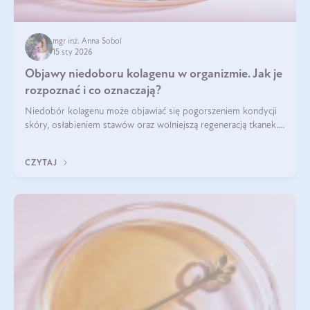
mgr inż. Anna Sobol
15 sty 2026
Objawy niedoboru kolagenu w organizmie. Jak je
rozpoznać i co oznaczają?
Niedobór kolagenu może objawiać się pogorszeniem kondycji
skóry, osłabieniem stawów oraz wolniejszą regeneracją tkanek.
Do najczęstszych sygnałów należą utrata jędrności i
elastyczności skóry, bóle stawów, łamliwość paznokci oraz
CZYTAJ
osłabienie włosów.