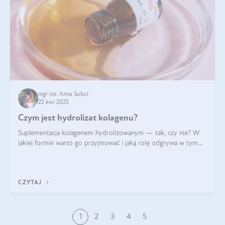
mgr inż. Anna Sobol
22 kwi 2025
Czym jest hydrolizat kolagenu?
Suplementacja kolagenem hydrolizowanym — tak, czy nie? W
jakiej formie warto go przyjmować i jaką rolę odgrywa w tym
wszystkim jego hydroliza czy liofilizacja?
CZYTAJ
1
2
3
4
5