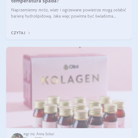
temperatura spada?
Naprzemienny mróz, wiatr i ogrzewane powietrze mogą osłabić
barierę hydrolipidową. Jaka więc powinna być świadoma
pielęgnacja w okresie chłodnych miesięcy?
CZYTAJ
mgr inż. Anna Sobol