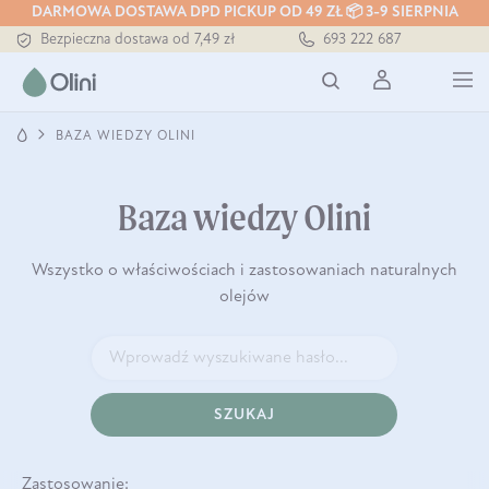
DARMOWA DOSTAWA DPD PICKUP OD 49 ZŁ 📦 3-9 SIERPNIA
Tłoczony zawsze na zimno
693 222 687
Bezpieczna dostawa od 7,49 zł
Darmowa dostawa od 199 zł
Tłoczony zawsze na zimno
BAZA WIEDZY OLINI
Baza wiedzy Olini
Wszystko o właściwościach i zastosowaniach naturalnych
olejów
SZUKAJ
Zastosowanie: