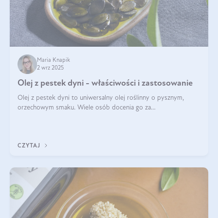
Maria Knapik
2 wrz 2025
Olej z pestek dyni - właściwości i zastosowanie
Olej z pestek dyni to uniwersalny olej roślinny o pysznym,
orzechowym smaku. Wiele osób docenia go za
wszechstronność, bo przydaje się zarówno w kuchni, jak i w
pielęgnacji. Często wykorzystuje się go
CZYTAJ