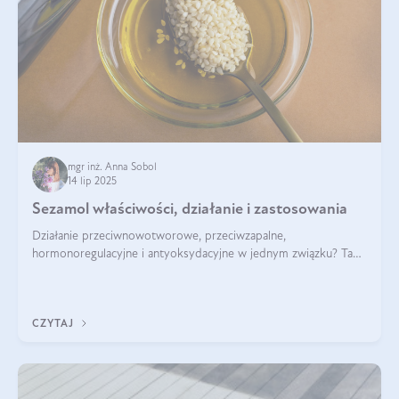
mgr inż. Anna Sobol
14 lip 2025
Sezamol właściwości, działanie i zastosowania
Działanie przeciwnowotworowe, przeciwzapalne,
hormonoregulacyjne i antyoksydacyjne w jednym związku? Tak
— to właśnie natura sezamolu, który obecny jest w oleju
sezamowym. Dowiedz się, dlaczego warto wprowadzić go do
swojej diety — być może to pierwsza ok
CZYTAJ