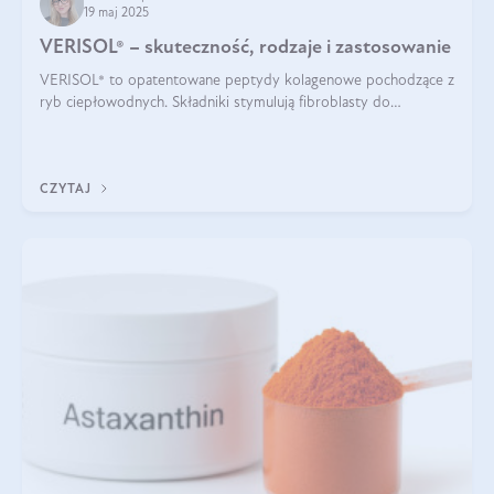
19 maj 2025
VERISOL® – skuteczność, rodzaje i zastosowanie
VERISOL® to opatentowane peptydy kolagenowe pochodzące z
ryb ciepłowodnych. Składniki stymulują fibroblasty do
produkcji kolagenu i elastyny w skórze. Kolagen VERISOL®
zapewnia wysoką biodostępność i umożliwia skuteczne dotarcie
do komórek skóry.
CZYTAJ