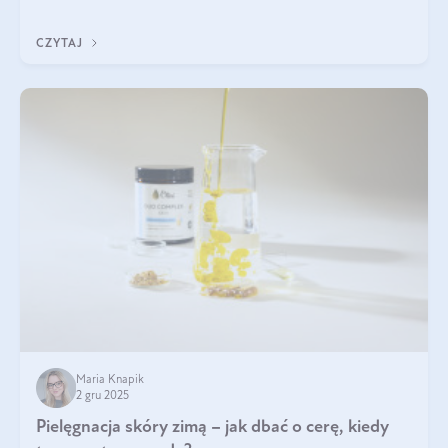
każdy typ ma swoje unikatowe właściwości. Dla skóry najlepiej
sprawdza się kolagen rybi, a dla wspierania stawów — kolagen
CZYTAJ
bydlęcy.
Maria Knapik
2 gru 2025
Pielęgnacja skóry zimą – jak dbać o cerę, kiedy