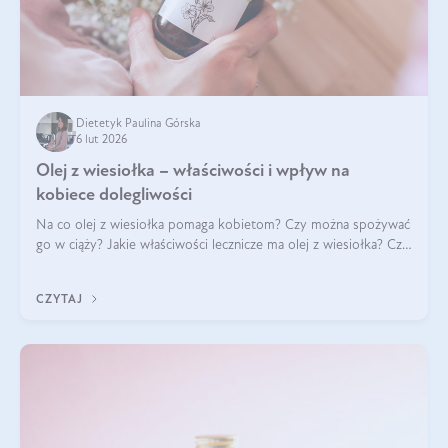
Dietetyk Paulina Górska
6 lut 2026
Olej z wiesiołka – właściwości i wpływ na
kobiece dolegliwości
Na co olej z wiesiołka pomaga kobietom? Czy można spożywać
go w ciąży? Jakie właściwości lecznicze ma olej z wiesiołka? Czy
jego skuteczność potwierdzają badania? Ile trzeba czekać na
efekty? Jaka jes
CZYTAJ