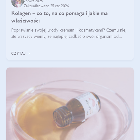
25 wrz 2025
Zaktualizowano 25 cze 2026
Kolagen – co to, na co pomaga i jakie ma
właściwości
Poprawianie swojej urody kremami i kosmetykami? Czemu nie,
ale wszyscy wiemy, że najlepiej zadbać o swój organizm od
wewnątrz — to solidna podstawa do tego, by nasz wygląd
zewnętrzny prezentował się zdrowo i atrakcyjnie. Stosowanie
CZYTAJ
wysokiej jakości suplem