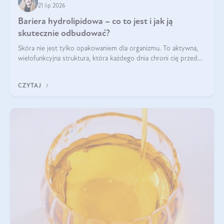
21 lip 2026
Bariera hydrolipidowa – co to jest i jak ją
skutecznie odbudować?
Skóra nie jest tylko opakowaniem dla organizmu. To aktywna,
wielofunkcyjna struktura, która każdego dnia chroni cię przed
utratą wody, wahaniami temperatury i czynnikami
środowiskowymi. Jednym z jej kluczowych elementów jest
CZYTAJ
bariera hydrolipidowa.