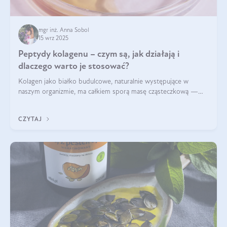
mgr inż. Anna Sobol
15 wrz 2025
Peptydy kolagenu – czym są, jak działają i
dlaczego warto je stosować?
Kolagen jako białko budulcowe, naturalnie występujące w
naszym organizmie, ma całkiem sporą masę cząsteczkową —
nawet do 300 kDa. Jeśli chcielibyśmy suplementować go w tej
formie, byłby trudno strawialny. Aby był lepiej przyswajalny i
CZYTAJ
bardziej biodostępny