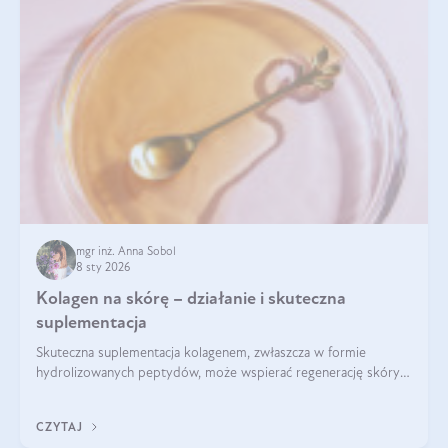
mgr inż. Anna Sobol
8 sty 2026
Kolagen na skórę – działanie i skuteczna
suplementacja
Skuteczna suplementacja kolagenem, zwłaszcza w formie
hydrolizowanych peptydów, może wspierać regenerację skóry i
poprawiać jej wygląd, jeśli jest połączona z odpowiednią dietą i
regularnością stosowania.
CZYTAJ