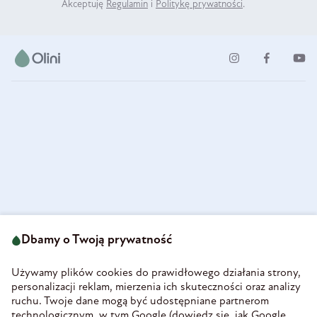
Akceptuję
Regulamin
i
Politykę prywatności
.
ul. Strzegomska 49
693 222 687
58-160 Świebodzice
Dbamy o Twoją prywatność
sklep@olini.pl
Polska
NIP 8860027066
Używamy plików cookies do prawidłowego działania strony,
REGON 890213034
personalizacji reklam, mierzenia ich skuteczności oraz analizy
ruchu. Twoje dane mogą być udostępniane partnerom
INFORMACJE
technologicznym, w tym Google (
dowiedz się, jak Google