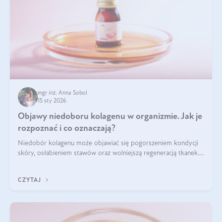
mgr inż. Anna Sobol
15 sty 2026
Objawy niedoboru kolagenu w organizmie. Jak je
rozpoznać i co oznaczają?
Niedobór kolagenu może objawiać się pogorszeniem kondycji
skóry, osłabieniem stawów oraz wolniejszą regeneracją tkanek.
Do najczęstszych sygnałów należą utrata jędrności i
elastyczności skóry, bóle stawów, łamliwość paznokci oraz
CZYTAJ
osłabienie włosów.