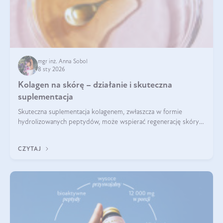
mgr inż. Anna Sobol
8 sty 2026
Kolagen na skórę – działanie i skuteczna
suplementacja
Skuteczna suplementacja kolagenem, zwłaszcza w formie
hydrolizowanych peptydów, może wspierać regenerację skóry i
poprawiać jej wygląd, jeśli jest połączona z odpowiednią dietą i
regularnością stosowania.
CZYTAJ