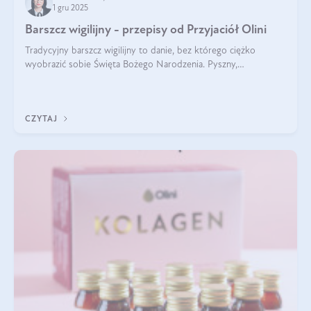
1 gru 2025
Barszcz wigilijny - przepisy od Przyjaciół Olini
Tradycyjny barszcz wigilijny to danie, bez którego ciężko
wyobrazić sobie Święta Bożego Narodzenia. Pyszny,
aromatyczny, esencjonalny, pachnący grzybami, o pięknym
klarownym kolorze. W czym tkwi tajem
CZYTAJ