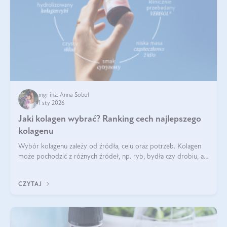
mgr inż. Anna Sobol
1 sty 2026
Jaki kolagen wybrać? Ranking cech najlepszego
kolagenu
Wybór kolagenu zależy od źródła, celu oraz potrzeb. Kolagen
może pochodzić z różnych źródeł, np. ryb, bydła czy drobiu, a
każdy typ ma swoje unikatowe właściwości. Dla skóry najlepiej
sprawdza się kolagen rybi, a dla wspierania stawów — kolagen
CZYTAJ
bydlęcy.