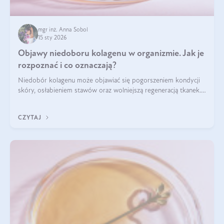
mgr inż. Anna Sobol
15 sty 2026
Objawy niedoboru kolagenu w organizmie. Jak je
rozpoznać i co oznaczają?
Niedobór kolagenu może objawiać się pogorszeniem kondycji
skóry, osłabieniem stawów oraz wolniejszą regeneracją tkanek.
Do najczęstszych sygnałów należą utrata jędrności i
elastyczności skóry, bóle stawów, łamliwość paznokci oraz
CZYTAJ
osłabienie włosów.