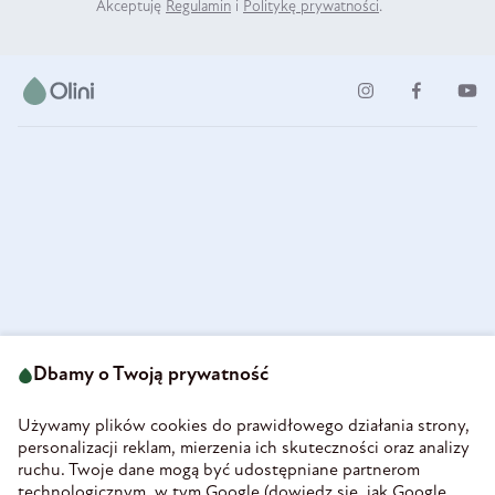
Akceptuję
Regulamin
i
Politykę prywatności
.
ul. Strzegomska 49
693 222 687
58-160 Świebodzice
Dbamy o Twoją prywatność
sklep@olini.pl
Polska
NIP 8860027066
Używamy plików cookies do prawidłowego działania strony,
REGON 890213034
personalizacji reklam, mierzenia ich skuteczności oraz analizy
ruchu. Twoje dane mogą być udostępniane partnerom
INFORMACJE
technologicznym, w tym Google (
dowiedz się, jak Google