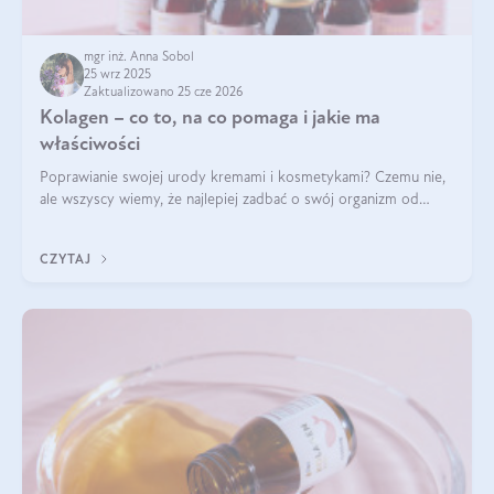
mgr inż. Anna Sobol
25 wrz 2025
Zaktualizowano 25 cze 2026
Kolagen – co to, na co pomaga i jakie ma
właściwości
Poprawianie swojej urody kremami i kosmetykami? Czemu nie,
ale wszyscy wiemy, że najlepiej zadbać o swój organizm od
wewnątrz — to solidna podstawa do tego, by nasz wygląd
zewnętrzny prezentował się zdrowo i atrakcyjnie. Stosowanie
CZYTAJ
wysokiej jakości suplem