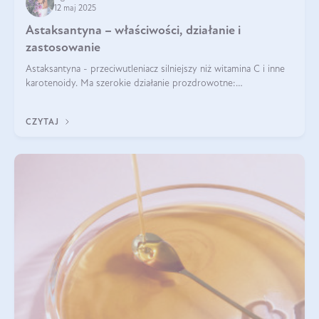
12 maj 2025
Astaksantyna – właściwości, działanie i
zastosowanie
Astaksantyna - przeciwutleniacz silniejszy niż witamina C i inne
karotenoidy. Ma szerokie działanie prozdrowotne:
przeciwzapalne, przeciwnowotworowe i immunomodulacyjne.
CZYTAJ