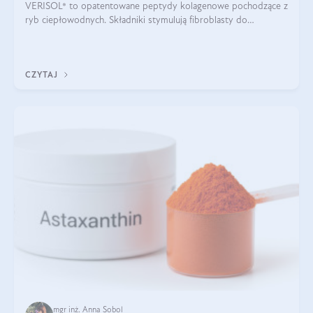
VERISOL® to opatentowane peptydy kolagenowe pochodzące z
ryb ciepłowodnych. Składniki stymulują fibroblasty do
produkcji kolagenu i elastyny w skórze. Kolagen VERISOL®
zapewnia wysoką biodostępność i umożliwia skuteczne dotarcie
do komórek skóry.
CZYTAJ
mgr inż. Anna Sobol