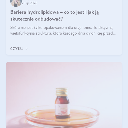
21 lip 2026
Bariera hydrolipidowa – co to jest i jak ją
skutecznie odbudować?
Skóra nie jest tylko opakowaniem dla organizmu. To aktywna,
wielofunkcyjna struktura, która każdego dnia chroni cię przed
utratą wody, wahaniami temperatury i czynnikami
środowiskowymi. Jednym z jej kluczowych elementów jest
CZYTAJ
bariera hydrolipidowa.