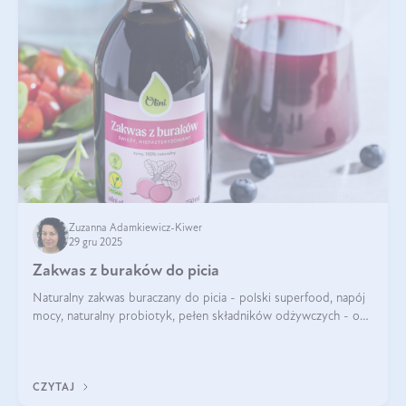
Zuzanna Adamkiewicz-Kiwer
29 gru 2025
Zakwas z buraków do picia
Naturalny zakwas buraczany do picia - polski superfood, napój
mocy, naturalny probiotyk, pełen składników odżywczych - o
zakwasie z buraka mówi się w samych superlatywach. Niektórzy
z Was usłyszeli o
CZYTAJ