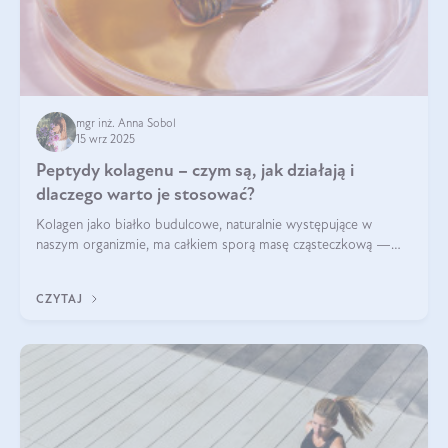
mgr inż. Anna Sobol
15 wrz 2025
Peptydy kolagenu – czym są, jak działają i
dlaczego warto je stosować?
Kolagen jako białko budulcowe, naturalnie występujące w
naszym organizmie, ma całkiem sporą masę cząsteczkową —
nawet do 300 kDa. Jeśli chcielibyśmy suplementować go w tej
formie, byłby trudno strawialny. Aby był lepiej przyswajalny i
CZYTAJ
bardziej biodostępny