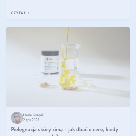
czerwonych zostało zapomniane, by w ostatnim czasie powrócić
na fali popularności na
CZYTAJ
Maria Knapik
2 gru 2025
Pielęgnacja skóry zimą – jak dbać o cerę, kiedy