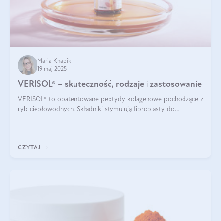
Maria Knapik
19 maj 2025
VERISOL® – skuteczność, rodzaje i zastosowanie
VERISOL® to opatentowane peptydy kolagenowe pochodzące z
ryb ciepłowodnych. Składniki stymulują fibroblasty do
produkcji kolagenu i elastyny w skórze. Kolagen VERISOL®
zapewnia wysoką biodostępność i umożliwia skuteczne dotarcie
do komórek skóry.
CZYTAJ