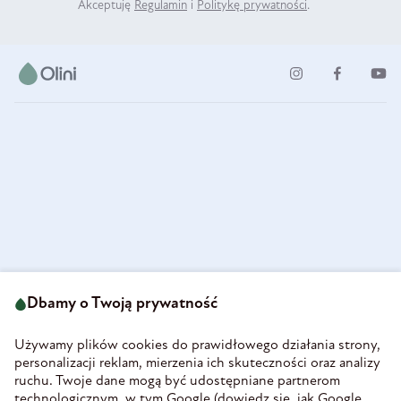
Akceptuję
Regulamin
i
Politykę prywatności
.
ul. Strzegomska 49
693 222 687
58-160 Świebodzice
Dbamy o Twoją prywatność
sklep@olini.pl
Polska
NIP 8860027066
Używamy plików cookies do prawidłowego działania strony,
REGON 890213034
personalizacji reklam, mierzenia ich skuteczności oraz analizy
ruchu. Twoje dane mogą być udostępniane partnerom
INFORMACJE
technologicznym, w tym Google (
dowiedz się, jak Google