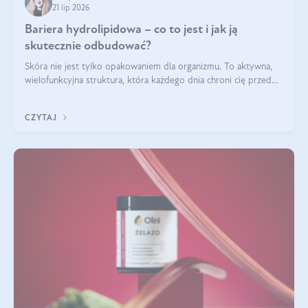
21 lip 2026
Bariera hydrolipidowa – co to jest i jak ją
skutecznie odbudować?
Skóra nie jest tylko opakowaniem dla organizmu. To aktywna,
wielofunkcyjna struktura, która każdego dnia chroni cię przed
utratą wody, wahaniami temperatury i czynnikami
środowiskowymi. Jednym z jej kluczowych elementów jest
CZYTAJ
bariera hydrolipidowa.