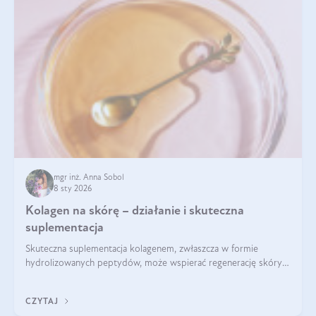
mgr inż. Anna Sobol
8 sty 2026
Kolagen na skórę – działanie i skuteczna
suplementacja
Skuteczna suplementacja kolagenem, zwłaszcza w formie
hydrolizowanych peptydów, może wspierać regenerację skóry i
poprawiać jej wygląd, jeśli jest połączona z odpowiednią dietą i
regularnością stosowania.
CZYTAJ