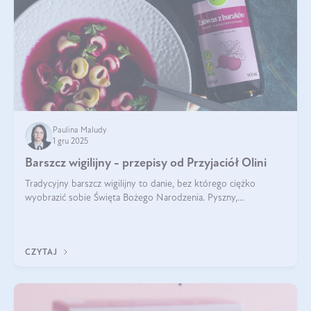
Paulina Maludy
1 gru 2025
Barszcz wigilijny - przepisy od Przyjaciół Olini
Tradycyjny barszcz wigilijny to danie, bez którego ciężko
wyobrazić sobie Święta Bożego Narodzenia. Pyszny,
aromatyczny, esencjonalny, pachnący grzybami, o pięknym
klarownym kolorze. W czym tkwi tajem
CZYTAJ