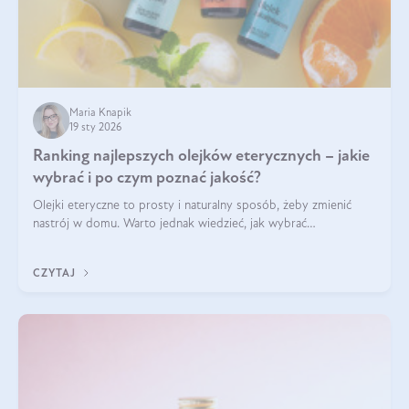
Maria Knapik
19 sty 2026
Ranking najlepszych olejków eterycznych – jakie
wybrać i po czym poznać jakość?
Olejki eteryczne to prosty i naturalny sposób, żeby zmienić
nastrój w domu. Warto jednak wiedzieć, jak wybrać
odpowiednie produkty. Po czym poznać, że są one dobrej
jakości? Jakie olejki eteryczne są najlepsze? Poznaj najważniejsze
CZYTAJ
kryteria wyboru!