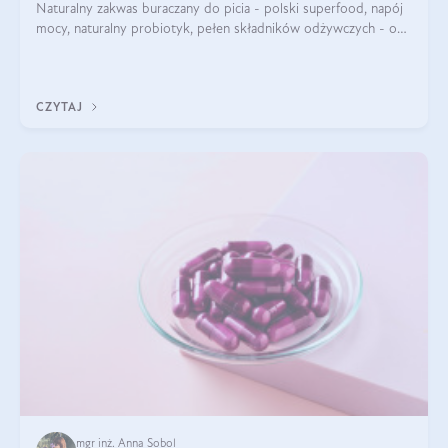
Naturalny zakwas buraczany do picia - polski superfood, napój
mocy, naturalny probiotyk, pełen składników odżywczych - o
zakwasie z buraka mówi się w samych superlatywach. Niektórzy
z Was usłyszeli o
CZYTAJ
mgr inż. Anna Sobol