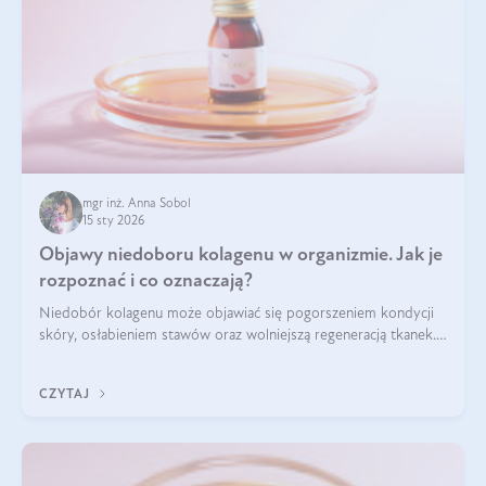
mgr inż. Anna Sobol
15 sty 2026
Objawy niedoboru kolagenu w organizmie. Jak je
rozpoznać i co oznaczają?
Niedobór kolagenu może objawiać się pogorszeniem kondycji
skóry, osłabieniem stawów oraz wolniejszą regeneracją tkanek.
Do najczęstszych sygnałów należą utrata jędrności i
elastyczności skóry, bóle stawów, łamliwość paznokci oraz
CZYTAJ
osłabienie włosów.