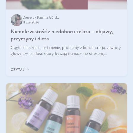
Dietetyk Paulina Górska
11 cze 2026
Niedokrwistość z niedoboru żelaza – objawy,
przyczyny i dieta
Ciągłe zmęczenie, osłabienie, problemy z koncentracją, zawroty
głowy czy bladość skóry bywają tłumaczone stresem,
przepracowaniem lub niedoborem snu. Tymczasem ich
przyczyną może być niedokrwistość z niedoboru żelaza.
CZYTAJ