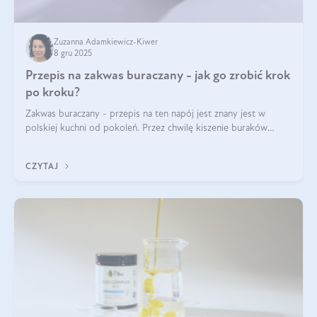
Zuzanna Adamkiewicz-Kiwer
8 gru 2025
Przepis na zakwas buraczany - jak go zrobić krok
po kroku?
Zakwas buraczany - przepis na ten napój jest znany jest w
polskiej kuchni od pokoleń. Przez chwilę kiszenie buraków
czerwonych zostało zapomniane, by w ostatnim czasie powrócić
na fali popularności na
CZYTAJ