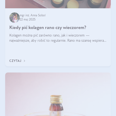
mgr inż. Anna Sobol
22 maj 2025
Kiedy pić kolagen rano czy wieczorem?
Kolagen można pić zarówno rano, jak i wieczorem —
najważniejsze, aby robić to regularnie. Rano ma szansę wspierać
energię i metabolizm, a wieczorem regenerację organizmu
podczas snu.
CZYTAJ