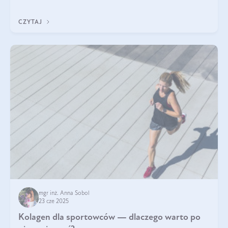
nawet do 300 kDa. Jeśli chcielibyśmy suplementować go w tej
formie, byłby trudno strawialny. Aby był lepiej przyswajalny i
CZYTAJ
bardziej biodostępny
mgr inż. Anna Sobol
23 cze 2025
Kolagen dla sportowców — dlaczego warto po