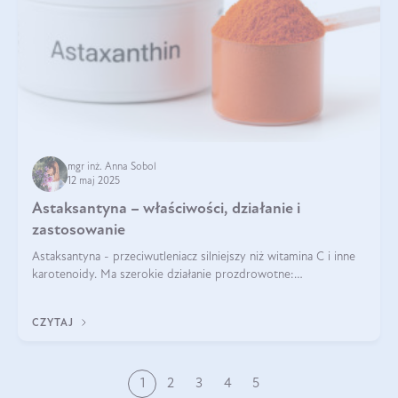
mgr inż. Anna Sobol
12 maj 2025
Astaksantyna – właściwości, działanie i
zastosowanie
Astaksantyna - przeciwutleniacz silniejszy niż witamina C i inne
karotenoidy. Ma szerokie działanie prozdrowotne:
przeciwzapalne, przeciwnowotworowe i immunomodulacyjne.
CZYTAJ
1
2
3
4
5