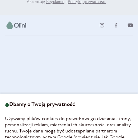
Akceptuję
Regulamin
i
Politykę prywatności
.
ul. Strzegomska 49
693 222 687
58-160 Świebodzice
Dbamy o Twoją prywatność
sklep@olini.pl
Polska
NIP 8860027066
Używamy plików cookies do prawidłowego działania strony,
REGON 890213034
personalizacji reklam, mierzenia ich skuteczności oraz analizy
ruchu. Twoje dane mogą być udostępniane partnerom
INFORMACJE
technologicznym, w tym Google (
dowiedz się, jak Google