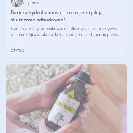
21 lip 2026
Bariera hydrolipidowa – co to jest i jak ją
skutecznie odbudować?
Skóra nie jest tylko opakowaniem dla organizmu. To aktywna,
wielofunkcyjna struktura, która każdego dnia chroni cię przed
utratą wody, wahaniami temperatury i czynnikami
środowiskowymi. Jednym z jej kluczowych elementów jest
CZYTAJ
bariera hydrolipidowa.