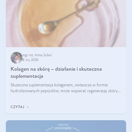
mgr inż. Anna Sobol
8 sty 2026
Kolagen na skórę – działanie i skuteczna
suplementacja
Skuteczna suplementacja kolagenem, zwłaszcza w formie
hydrolizowanych peptydów, może wspierać regenerację skóry i
poprawiać jej wygląd, jeśli jest połączona z odpowiednią dietą i
regularnością stosowania.
CZYTAJ