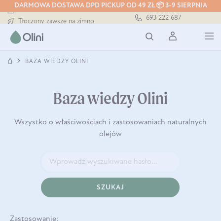
DARMOWA DOSTAWA DPD PICKUP OD 49 ZŁ 📦 3-9 SIERPNIA
Darmowa dostawa od 199 zł
693 222 687
Tłoczony zawsze na zimno
Bezpieczna dostawa od 7,49 zł
Darmowa dostawa od 199 zł
Tłoczony zawsze na zimno
BAZA WIEDZY OLINI
Baza wiedzy Olini
Wszystko o właściwościach i zastosowaniach naturalnych
olejów
SZUKAJ
Zastosowanie: