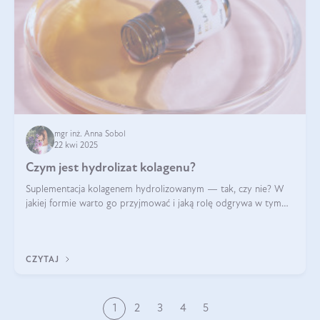
mgr inż. Anna Sobol
22 kwi 2025
Czym jest hydrolizat kolagenu?
Suplementacja kolagenem hydrolizowanym — tak, czy nie? W
jakiej formie warto go przyjmować i jaką rolę odgrywa w tym
wszystkim jego hydroliza czy liofilizacja?
CZYTAJ
1
2
3
4
5