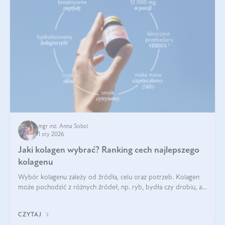
mgr inż. Anna Sobol
1 sty 2026
Jaki kolagen wybrać? Ranking cech najlepszego
kolagenu
Wybór kolagenu zależy od źródła, celu oraz potrzeb. Kolagen
może pochodzić z różnych źródeł, np. ryb, bydła czy drobiu, a
każdy typ ma swoje unikatowe właściwości. Dla skóry najlepiej
sprawdza się kolagen rybi, a dla wspierania stawów — kolagen
CZYTAJ
bydlęcy.