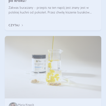
po kroku?
Zakwas buraczany - przepis na ten napój jest znany jest w
polskiej kuchni od pokoleń. Przez chwilę kiszenie buraków
czerwonych zostało zapomniane, by w ostatnim czasie powrócić
na fali popularności na
CZYTAJ
Maria Knapik