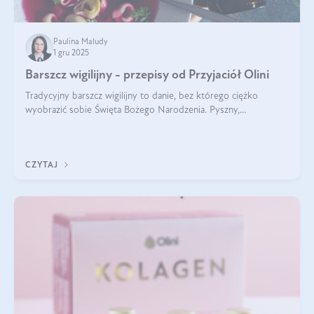
Paulina Maludy
1 gru 2025
Barszcz wigilijny - przepisy od Przyjaciół Olini
Tradycyjny barszcz wigilijny to danie, bez którego ciężko
wyobrazić sobie Święta Bożego Narodzenia. Pyszny,
aromatyczny, esencjonalny, pachnący grzybami, o pięknym
klarownym kolorze. W czym tkwi tajem
CZYTAJ