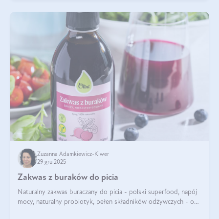
Zuzanna Adamkiewicz-Kiwer
29 gru 2025
Zakwas z buraków do picia
Naturalny zakwas buraczany do picia - polski superfood, napój
mocy, naturalny probiotyk, pełen składników odżywczych - o
zakwasie z buraka mówi się w samych superlatywach. Niektórzy