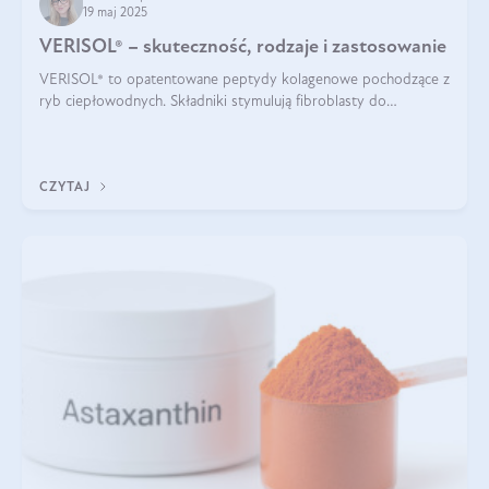
19 maj 2025
VERISOL® – skuteczność, rodzaje i zastosowanie
VERISOL® to opatentowane peptydy kolagenowe pochodzące z
ryb ciepłowodnych. Składniki stymulują fibroblasty do
produkcji kolagenu i elastyny w skórze. Kolagen VERISOL®
zapewnia wysoką biodostępność i umożliwia skuteczne dotarcie
do komórek skóry.
CZYTAJ