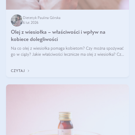
Dietetyk Paulina Górska
6 lut 2026
Olej z wiesiołka – właściwości i wpływ na
kobiece dolegliwości
Na co olej z wiesiołka pomaga kobietom? Czy można spożywać
go w ciąży? Jakie właściwości lecznicze ma olej z wiesiołka? Czy
jego skuteczność potwierdzają badania? Ile trzeba czekać na
efekty? Jaka jes
CZYTAJ