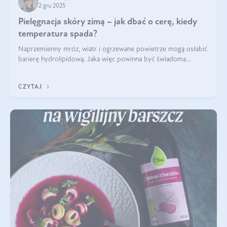
2 gru 2025
Pielęgnacja skóry zimą – jak dbać o cerę, kiedy
temperatura spada?
Naprzemienny mróz, wiatr i ogrzewane powietrze mogą osłabić
barierę hydrolipidową. Jaka więc powinna być świadoma
pielęgnacja w okresie chłodnych miesięcy?
CZYTAJ