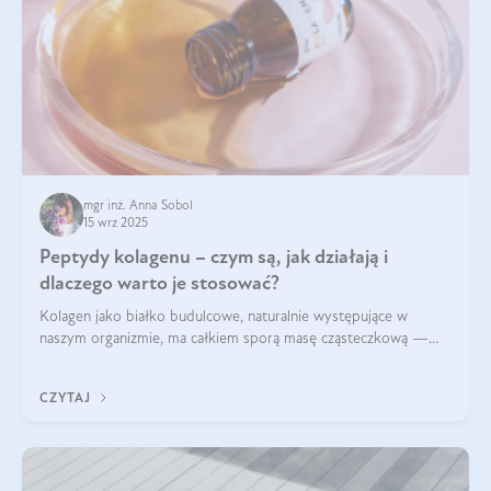
mgr inż. Anna Sobol
15 wrz 2025
Peptydy kolagenu – czym są, jak działają i
dlaczego warto je stosować?
Kolagen jako białko budulcowe, naturalnie występujące w
naszym organizmie, ma całkiem sporą masę cząsteczkową —
nawet do 300 kDa. Jeśli chcielibyśmy suplementować go w tej
formie, byłby trudno strawialny. Aby był lepiej przyswajalny i
CZYTAJ
bardziej biodostępny