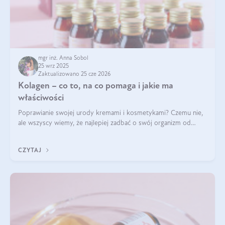
mgr inż. Anna Sobol
25 wrz 2025
Zaktualizowano 25 cze 2026
Kolagen – co to, na co pomaga i jakie ma
właściwości
Poprawianie swojej urody kremami i kosmetykami? Czemu nie,
ale wszyscy wiemy, że najlepiej zadbać o swój organizm od
wewnątrz — to solidna podstawa do tego, by nasz wygląd
zewnętrzny prezentował się zdrowo i atrakcyjnie. Stosowanie
CZYTAJ
wysokiej jakości suplem