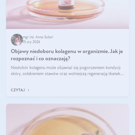
mgr inż. Anna Sobol
15 sty 2026
Objawy niedoboru kolagenu w organizmie. Jak je
rozpoznać i co oznaczają?
Niedobór kolagenu może objawiać się pogorszeniem kondycji
skóry, osłabieniem stawów oraz wolniejszą regeneracją tkanek.
Do najczęstszych sygnałów należą utrata jędrności i
elastyczności skóry, bóle stawów, łamliwość paznokci oraz
CZYTAJ
osłabienie włosów.