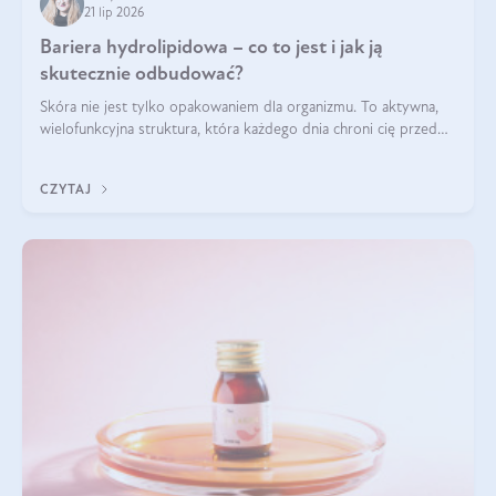
21 lip 2026
Bariera hydrolipidowa – co to jest i jak ją
skutecznie odbudować?
Skóra nie jest tylko opakowaniem dla organizmu. To aktywna,
wielofunkcyjna struktura, która każdego dnia chroni cię przed
utratą wody, wahaniami temperatury i czynnikami
środowiskowymi. Jednym z jej kluczowych elementów jest
CZYTAJ
bariera hydrolipidowa.