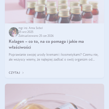
mgr inż. Anna Sobol
25 wrz 2025
Zaktualizowano 25 cze 2026
Kolagen – co to, na co pomaga i jakie ma
właściwości
Poprawianie swojej urody kremami i kosmetykami? Czemu nie,
ale wszyscy wiemy, że najlepiej zadbać o swój organizm od
wewnątrz — to solidna podstawa do tego, by nasz wygląd
zewnętrzny prezentował się zdrowo i atrakcyjnie. Stosowanie
CZYTAJ
wysokiej jakości suplem