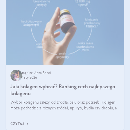
mgr inż. Anna Sobol
1 sty 2026
Jaki kolagen wybrać? Ranking cech najlepszego
kolagenu
Wybór kolagenu zależy od źródła, celu oraz potrzeb. Kolagen
może pochodzić z różnych źródeł, np. ryb, bydła czy drobiu, a
każdy typ ma swoje unikatowe właściwości. Dla skóry najlepiej
sprawdza się kolagen rybi, a dla wspierania stawów — kolagen
CZYTAJ
bydlęcy.