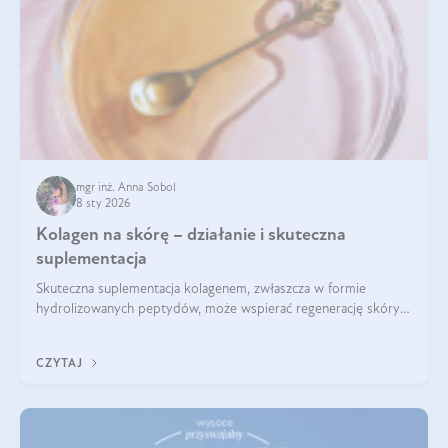
mgr inż. Anna Sobol
8 sty 2026
Kolagen na skórę – działanie i skuteczna
suplementacja
Skuteczna suplementacja kolagenem, zwłaszcza w formie
hydrolizowanych peptydów, może wspierać regenerację skóry i
poprawiać jej wygląd, jeśli jest połączona z odpowiednią dietą i
regularnością stosowania.
CZYTAJ