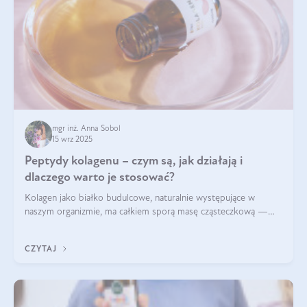
mgr inż. Anna Sobol
15 wrz 2025
Peptydy kolagenu – czym są, jak działają i
dlaczego warto je stosować?
Kolagen jako białko budulcowe, naturalnie występujące w
naszym organizmie, ma całkiem sporą masę cząsteczkową —
nawet do 300 kDa. Jeśli chcielibyśmy suplementować go w tej
formie, byłby trudno strawialny. Aby był lepiej przyswajalny i
CZYTAJ
bardziej biodostępny