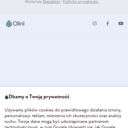
Akceptuję
Regulamin
i
Politykę prywatności
.
ul. Strzegomska 49
693 222 687
58-160 Świebodzice
Dbamy o Twoją prywatność
sklep@olini.pl
Polska
NIP 8860027066
Używamy plików cookies do prawidłowego działania strony,
REGON 890213034
personalizacji reklam, mierzenia ich skuteczności oraz analizy
ruchu. Twoje dane mogą być udostępniane partnerom
INFORMACJE
technologicznym, w tym Google (
dowiedz się, jak Google