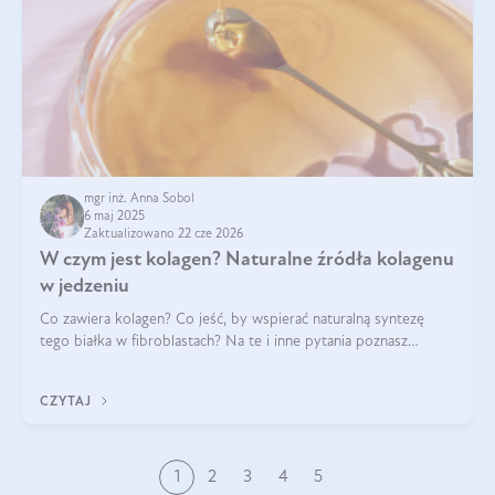
mgr inż. Anna Sobol
6 maj 2025
Zaktualizowano 22 cze 2026
W czym jest kolagen? Naturalne źródła kolagenu
w jedzeniu
Co zawiera kolagen? Co jeść, by wspierać naturalną syntezę
tego białka w fibroblastach? Na te i inne pytania poznasz
odpowiedź w tym artykule.
CZYTAJ
1
2
3
4
5