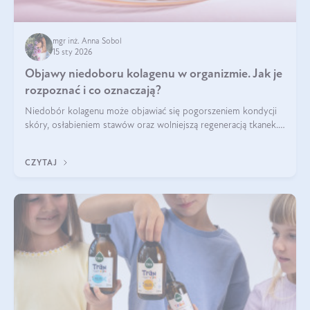
mgr inż. Anna Sobol
15 sty 2026
Objawy niedoboru kolagenu w organizmie. Jak je
rozpoznać i co oznaczają?
Niedobór kolagenu może objawiać się pogorszeniem kondycji
skóry, osłabieniem stawów oraz wolniejszą regeneracją tkanek.
Do najczęstszych sygnałów należą utrata jędrności i
elastyczności skóry, bóle stawów, łamliwość paznokci oraz
CZYTAJ
osłabienie włosów.