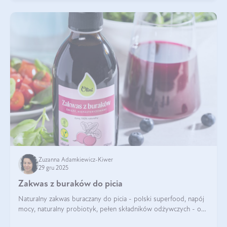
Zuzanna Adamkiewicz-Kiwer
29 gru 2025
Zakwas z buraków do picia
Naturalny zakwas buraczany do picia - polski superfood, napój
mocy, naturalny probiotyk, pełen składników odżywczych - o
zakwasie z buraka mówi się w samych superlatywach. Niektórzy