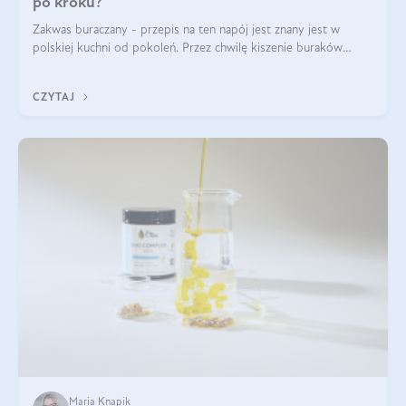
po kroku?
Zakwas buraczany - przepis na ten napój jest znany jest w
polskiej kuchni od pokoleń. Przez chwilę kiszenie buraków
czerwonych zostało zapomniane, by w ostatnim czasie powrócić
na fali popularności na
CZYTAJ
Maria Knapik