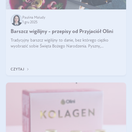
Paulina Maludy
1 gru 2025
Barszcz wigilijny - przepisy od Przyjaciół Olini
Tradycyjny barszcz wigilijny to danie, bez którego ciężko
wyobrazić sobie Święta Bożego Narodzenia. Pyszny,
aromatyczny, esencjonalny, pachnący grzybami, o pięknym
klarownym kolorze. W czym tkwi tajem
CZYTAJ