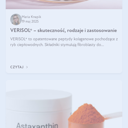
Maria Knapik
19 maj 2025
VERISOL® – skuteczność, rodzaje i zastosowanie
VERISOL® to opatentowane peptydy kolagenowe pochodzące z
ryb ciepłowodnych. Składniki stymulują fibroblasty do
produkcji kolagenu i elastyny w skórze. Kolagen VERISOL®
zapewnia wysoką biodostępność i umożliwia skuteczne dotarcie
do komórek skóry.
CZYTAJ