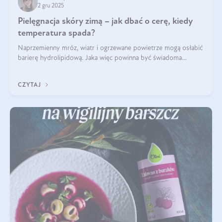
2 gru 2025
Pielęgnacja skóry zimą – jak dbać o cerę, kiedy
temperatura spada?
Naprzemienny mróz, wiatr i ogrzewane powietrze mogą osłabić
barierę hydrolipidową. Jaka więc powinna być świadoma
pielęgnacja w okresie chłodnych miesięcy?
CZYTAJ