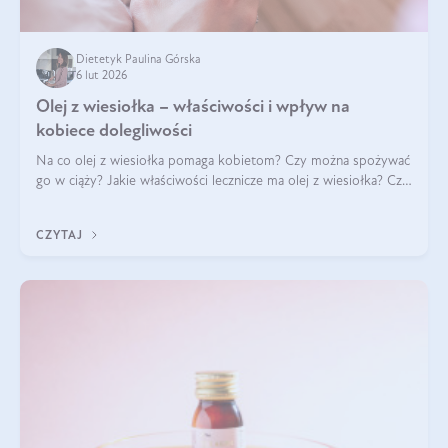
Dietetyk Paulina Górska
6 lut 2026
Olej z wiesiołka – właściwości i wpływ na
kobiece dolegliwości
Na co olej z wiesiołka pomaga kobietom? Czy można spożywać
go w ciąży? Jakie właściwości lecznicze ma olej z wiesiołka? Czy
jego skuteczność potwierdzają badania? Ile trzeba czekać na
efekty? Jaka jes
CZYTAJ