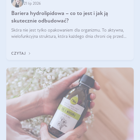
21 lip 2026
Bariera hydrolipidowa – co to jest i jak ją
skutecznie odbudować?
Skóra nie jest tylko opakowaniem dla organizmu. To aktywna,
wielofunkcyjna struktura, która każdego dnia chroni cię przed
utratą wody, wahaniami temperatury i czynnikami
środowiskowymi. Jednym z jej kluczowych elementów jest
CZYTAJ
bariera hydrolipidowa.