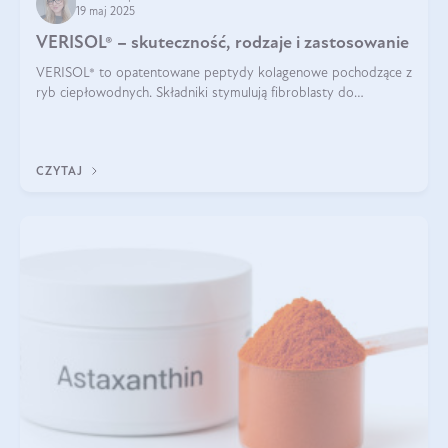
19 maj 2025
VERISOL® – skuteczność, rodzaje i zastosowanie
VERISOL® to opatentowane peptydy kolagenowe pochodzące z
ryb ciepłowodnych. Składniki stymulują fibroblasty do
produkcji kolagenu i elastyny w skórze. Kolagen VERISOL®
zapewnia wysoką biodostępność i umożliwia skuteczne dotarcie
do komórek skóry.
CZYTAJ