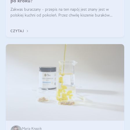
po kroku?
Zakwas buraczany - przepis na ten napój jest znany jest w
polskiej kuchni od pokoleń. Przez chwilę kiszenie buraków
czerwonych zostało zapomniane, by w ostatnim czasie powrócić
na fali popularności na
CZYTAJ
Maria Knapik