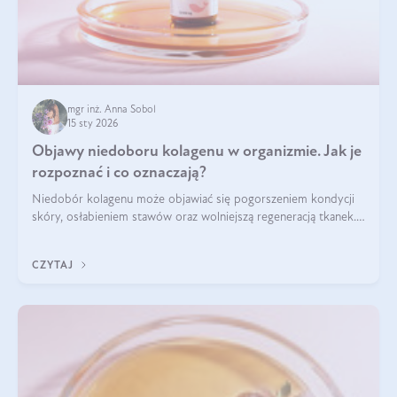
mgr inż. Anna Sobol
15 sty 2026
Objawy niedoboru kolagenu w organizmie. Jak je
rozpoznać i co oznaczają?
Niedobór kolagenu może objawiać się pogorszeniem kondycji
skóry, osłabieniem stawów oraz wolniejszą regeneracją tkanek.
Do najczęstszych sygnałów należą utrata jędrności i
elastyczności skóry, bóle stawów, łamliwość paznokci oraz
CZYTAJ
osłabienie włosów.