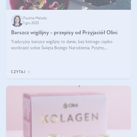
Paulina Maludy
1 gru 2025
Barszcz wigilijny - przepisy od Przyjaciół Olini
Tradycyjny barszcz wigilijny to danie, bez którego ciężko
wyobrazić sobie Święta Bożego Narodzenia. Pyszny,
aromatyczny, esencjonalny, pachnący grzybami, o pięknym
klarownym kolorze. W czym tkwi tajem
CZYTAJ