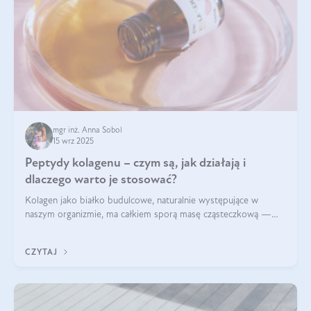
mgr inż. Anna Sobol
15 wrz 2025
Peptydy kolagenu – czym są, jak działają i
dlaczego warto je stosować?
Kolagen jako białko budulcowe, naturalnie występujące w
naszym organizmie, ma całkiem sporą masę cząsteczkową —
nawet do 300 kDa. Jeśli chcielibyśmy suplementować go w tej
formie, byłby trudno strawialny. Aby był lepiej przyswajalny i
CZYTAJ
bardziej biodostępny