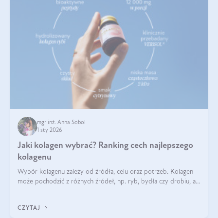
mgr inż. Anna Sobol
1 sty 2026
Jaki kolagen wybrać? Ranking cech najlepszego
kolagenu
Wybór kolagenu zależy od źródła, celu oraz potrzeb. Kolagen
może pochodzić z różnych źródeł, np. ryb, bydła czy drobiu, a
każdy typ ma swoje unikatowe właściwości. Dla skóry najlepiej
sprawdza się kolagen rybi, a dla wspierania stawów — kolagen
CZYTAJ
bydlęcy.