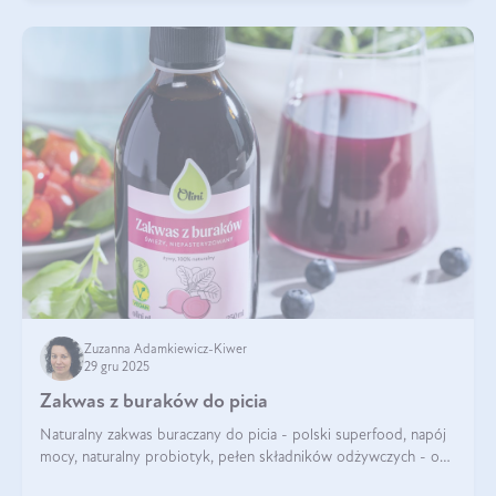
Zuzanna Adamkiewicz-Kiwer
29 gru 2025
Zakwas z buraków do picia
Naturalny zakwas buraczany do picia - polski superfood, napój
mocy, naturalny probiotyk, pełen składników odżywczych - o
zakwasie z buraka mówi się w samych superlatywach. Niektórzy