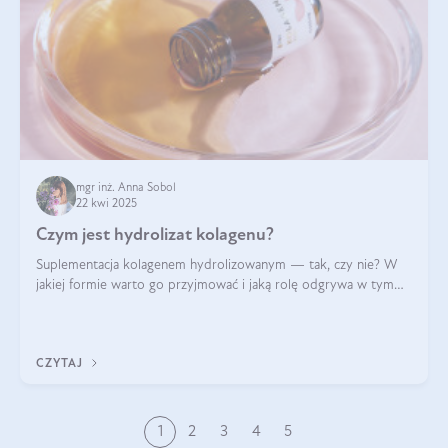
mgr inż. Anna Sobol
22 kwi 2025
Czym jest hydrolizat kolagenu?
Suplementacja kolagenem hydrolizowanym — tak, czy nie? W
jakiej formie warto go przyjmować i jaką rolę odgrywa w tym
wszystkim jego hydroliza czy liofilizacja?
CZYTAJ
1
2
3
4
5