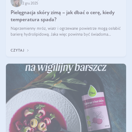
2 gru 2025
Pielęgnacja skóry zimą – jak dbać o cerę, kiedy
temperatura spada?
Naprzemienny mróz, wiatr i ogrzewane powietrze mogą osłabić
barierę hydrolipidową. Jaka więc powinna być świadoma
pielęgnacja w okresie chłodnych miesięcy?
CZYTAJ