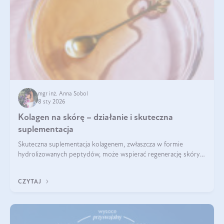
mgr inż. Anna Sobol
8 sty 2026
Kolagen na skórę – działanie i skuteczna
suplementacja
Skuteczna suplementacja kolagenem, zwłaszcza w formie
hydrolizowanych peptydów, może wspierać regenerację skóry i
poprawiać jej wygląd, jeśli jest połączona z odpowiednią dietą i
regularnością stosowania.
CZYTAJ