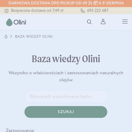
DARMOWA DOSTAWA DPD PICKUP OD 49 ZŁ 📦 3-9 SIERPNIA
Bezpieczna dostawa od 7,49 zł
693 222 687
Darmowa dostawa od 199 zł
Tłoczony zawsze na zimno
BAZA WIEDZY OLINI
Baza wiedzy Olini
Wszystko o właściwościach i zastosowaniach naturalnych
olejów
SZUKAJ
Zastosowanie: