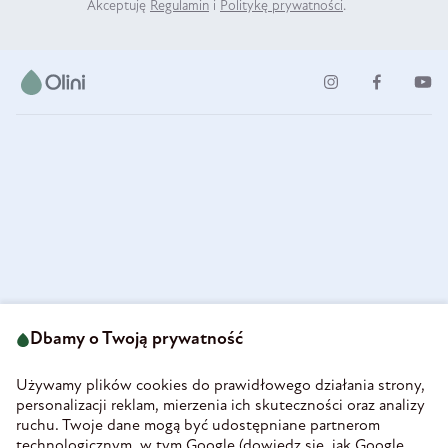
Akceptuję
Regulamin
i
Politykę prywatności
.
ul. Strzegomska 49
693 222 687
58-160 Świebodzice
Dbamy o Twoją prywatność
sklep@olini.pl
Polska
NIP 8860027066
Używamy plików cookies do prawidłowego działania strony,
REGON 890213034
personalizacji reklam, mierzenia ich skuteczności oraz analizy
ruchu. Twoje dane mogą być udostępniane partnerom
INFORMACJE
technologicznym, w tym Google (
dowiedz się, jak Google