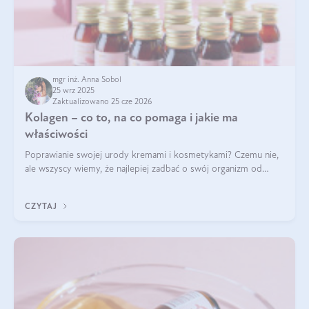
mgr inż. Anna Sobol
25 wrz 2025
Zaktualizowano 25 cze 2026
Kolagen – co to, na co pomaga i jakie ma
właściwości
Poprawianie swojej urody kremami i kosmetykami? Czemu nie,
ale wszyscy wiemy, że najlepiej zadbać o swój organizm od
wewnątrz — to solidna podstawa do tego, by nasz wygląd
zewnętrzny prezentował się zdrowo i atrakcyjnie. Stosowanie
CZYTAJ
wysokiej jakości suplem