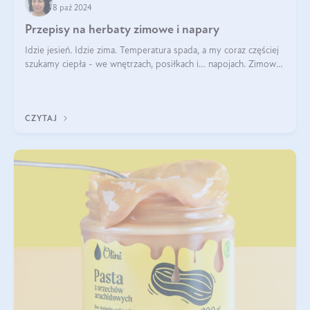
8 paź 2024
Przepisy na herbaty zimowe i napary
Idzie jesień. Idzie zima. Temperatura spada, a my coraz częściej
szukamy ciepła - we wnętrzach, posiłkach i… napojach. Zimowe
herbaty to sposób na odporność, rozgrzewkę i ukojenie. Aby
delektować si
CZYTAJ