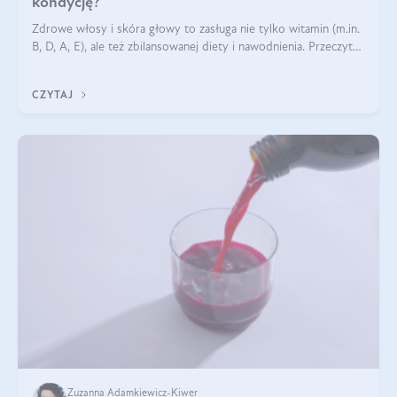
kondycję?
Zdrowe włosy i skóra głowy to zasługa nie tylko witamin (m.in.
B, D, A, E), ale też zbilansowanej diety i nawodnienia. Przeczytaj
nasz artykuł i dowiedz się, które składniki najskuteczniej hamują
wypadanie włosów.
CZYTAJ
Zuzanna Adamkiewicz-Kiwer