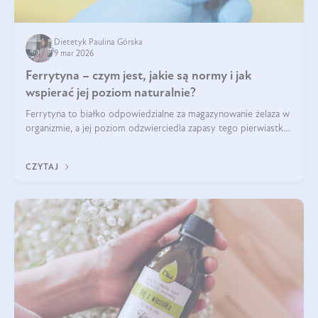
Dietetyk Paulina Górska
9 mar 2026
Ferrytyna – czym jest, jakie są normy i jak
wspierać jej poziom naturalnie?
Ferrytyna to białko odpowiedzialne za magazynowanie żelaza w
organizmie, a jej poziom odzwierciedla zapasy tego pierwiastka.
Warto dowiedzieć się więcej na jej temat, ponieważ niedobór
ferrytyny daje objawy, które mogą utrudniać codzienne
CZYTAJ
funkcjonowanie (