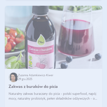
Zuzanna Adamkiewicz-Kiwer
29 gru 2025
Zakwas z buraków do picia
Naturalny zakwas buraczany do picia - polski superfood, napój
mocy, naturalny probiotyk, pełen składników odżywczych - o
zakwasie z buraka mówi się w samych superlatywach. Niektórzy