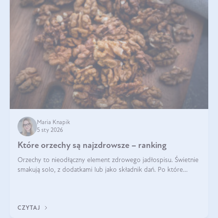
Maria Knapik
5 sty 2026
Które orzechy są najzdrowsze – ranking
Orzechy to nieodłączny element zdrowego jadłospisu. Świetnie
smakują solo, z dodatkami lub jako składnik dań. Po które
orzechy warto sięgać zamiast niezdrowej przekąski? Dowiesz
się z tego tekstu!
CZYTAJ