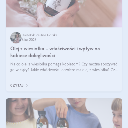
Dietetyk Paulina Górska
6 lut 2026
Olej z wiesiołka – właściwości i wpływ na
kobiece dolegliwości
Na co olej z wiesiołka pomaga kobietom? Czy można spożywać
go w ciąży? Jakie właściwości lecznicze ma olej z wiesiołka? Czy
jego skuteczność potwierdzają badania? Ile trzeba czekać na
efekty? Jaka jes
CZYTAJ