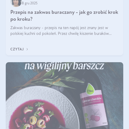
8 gru 2025
Przepis na zakwas buraczany - jak go zrobić krok
po kroku?
Zakwas buraczany - przepis na ten napój jest znany jest w
polskiej kuchni od pokoleń. Przez chwilę kiszenie buraków
czerwonych zostało zapomniane, by w ostatnim czasie powrócić
na fali popularności na
CZYTAJ