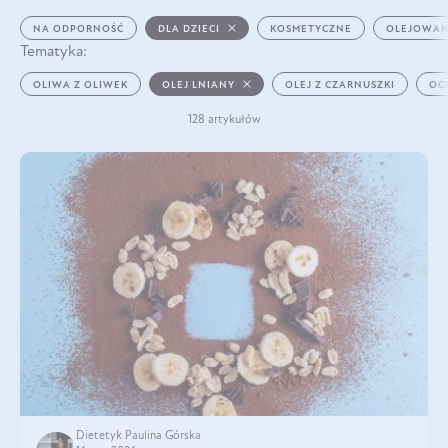
NA ODPORNOŚĆ
DLA DZIECI
KOSMETYCZNE
OLEJOWAN
Tematyka:
OLIWA Z OLIWEK
OLEJ LNIANY
OLEJ Z CZARNUSZKI
OC
128 artykułów
Dietetyk Paulina Górska