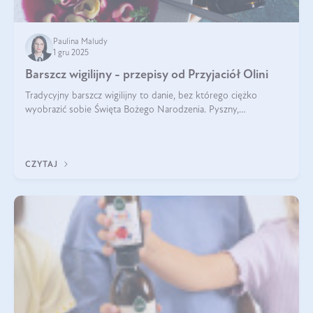
Paulina Maludy
1 gru 2025
Barszcz wigilijny - przepisy od Przyjaciół Olini
Tradycyjny barszcz wigilijny to danie, bez którego ciężko
wyobrazić sobie Święta Bożego Narodzenia. Pyszny,
aromatyczny, esencjonalny, pachnący grzybami, o pięknym
klarownym kolorze. W czym tkwi tajem
CZYTAJ