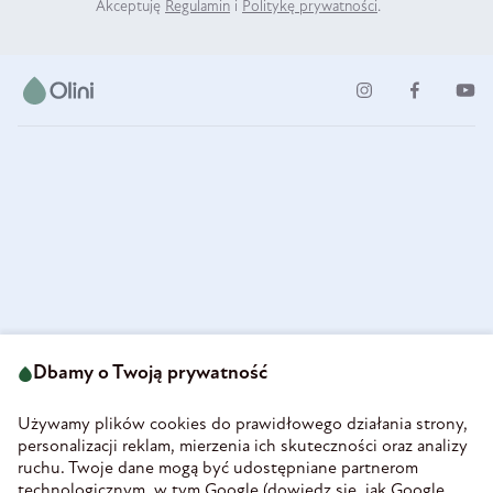
Akceptuję
Regulamin
i
Politykę prywatności
.
ul. Strzegomska 49
693 222 687
58-160 Świebodzice
Dbamy o Twoją prywatność
sklep@olini.pl
Polska
NIP 8860027066
Używamy plików cookies do prawidłowego działania strony,
REGON 890213034
personalizacji reklam, mierzenia ich skuteczności oraz analizy
ruchu. Twoje dane mogą być udostępniane partnerom
INFORMACJE
technologicznym, w tym Google (
dowiedz się, jak Google