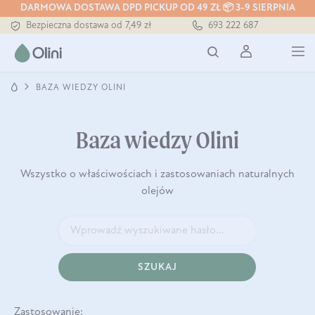
DARMOWA DOSTAWA DPD PICKUP OD 49 ZŁ 📦 3-9 SIERPNIA
Bezpieczna dostawa od 7,49 zł
693 222 687
Darmowa dostawa od 199 zł
Tłoczony zawsze na zimno
BAZA WIEDZY OLINI
Baza wiedzy Olini
Wszystko o właściwościach i zastosowaniach naturalnych
olejów
SZUKAJ
Zastosowanie: