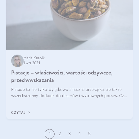
Maria Knapik
1 wrz 2024
Pistacje – właściwości, wartości odżywcze,
przeciwwskazania
Pistacje to nie tylko wyjątkowo smaczna przekąska, ale także
wszechstronny dodatek do deserów i wytrawnych potraw. Czy
pistacje są zdrowe? Jakie są ich właściwości? Gdzie rosną i czy
każdy może się ni
CZYTAJ
1
2
3
4
5