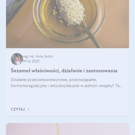
mgr inż. Anna Sobol
14 lip 2025
Sezamol właściwości, działanie i zastosowania
Działanie przeciwnowotworowe, przeciwzapalne,
hormonoregulacyjne i antyoksydacyjne w jednym związku? Tak
— to właśnie natura sezamolu, który obecny jest w oleju
sezamowym. Dowiedz się, dlaczego warto wprowadzić go do
swojej diety — być może to pierwsza ok
CZYTAJ