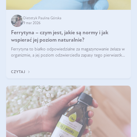
Dietetyk Paulina Górska
9 mar 2026
Ferrytyna – czym jest, jakie są normy i jak
wspierać jej poziom naturalnie?
Ferrytyna to białko odpowiedzialne za magazynowanie żelaza w
organizmie, a jej poziom odzwierciedla zapasy tego pierwiastka.
Warto dowiedzieć się więcej na jej temat, ponieważ niedobór
ferrytyny daje objawy, które mogą utrudniać codzienne
CZYTAJ
funkcjonowanie (