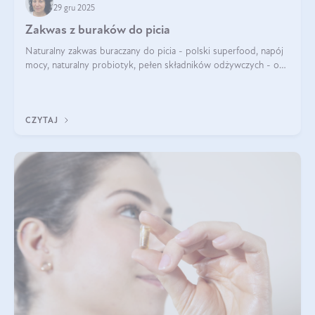
29 gru 2025
Zakwas z buraków do picia
Naturalny zakwas buraczany do picia - polski superfood, napój
mocy, naturalny probiotyk, pełen składników odżywczych - o
zakwasie z buraka mówi się w samych superlatywach. Niektórzy
z Was usłyszeli o
CZYTAJ