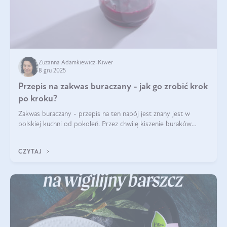
Zuzanna Adamkiewicz-Kiwer
8 gru 2025
Przepis na zakwas buraczany - jak go zrobić krok
po kroku?
Zakwas buraczany - przepis na ten napój jest znany jest w
polskiej kuchni od pokoleń. Przez chwilę kiszenie buraków
czerwonych zostało zapomniane, by w ostatnim czasie powrócić
na fali popularności na
CZYTAJ