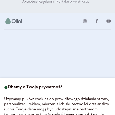
Akceptuję
Regulamin
i
Politykę prywatności
.
ul. Strzegomska 49
693 222 687
58-160 Świebodzice
Dbamy o Twoją prywatność
sklep@olini.pl
Polska
NIP 8860027066
Używamy plików cookies do prawidłowego działania strony,
REGON 890213034
personalizacji reklam, mierzenia ich skuteczności oraz analizy
ruchu. Twoje dane mogą być udostępniane partnerom
INFORMACJE
technologicznym, w tym Google (
dowiedz się, jak Google