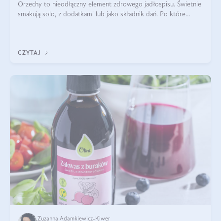
Orzechy to nieodłączny element zdrowego jadłospisu. Świetnie
smakują solo, z dodatkami lub jako składnik dań. Po które
orzechy warto sięgać zamiast niezdrowej przekąski? Dowiesz
się z tego tekstu!
CZYTAJ
Zuzanna Adamkiewicz-Kiwer