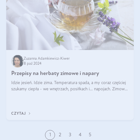
Zuzanna Adamkiewicz-Kiwer
8 paź 2024
Przepisy na herbaty zimowe i napary
Idzie jesień. Idzie zima. Temperatura spada, a my coraz częściej
szukamy ciepła - we wnętrzach, posiłkach i… napojach. Zimowe
herbaty to sposób na odporność, rozgrzewkę i ukojenie. Aby
delektować si
CZYTAJ
1
2
3
4
5