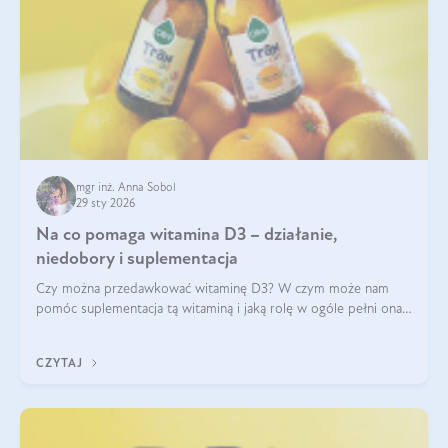
mgr inż. Anna Sobol
29 sty 2026
Na co pomaga witamina D3 – działanie,
niedobory i suplementacja
Czy można przedawkować witaminę D3? W czym może nam
pomóc suplementacja tą witaminą i jaką rolę w ogóle pełni ona
w naszym ciele? Powszechnie wiadomo, że jej przyjmowanie
zalecane jest jesienią i zimą, ale czy wiesz, dlaczego warto to
CZYTAJ
robić?