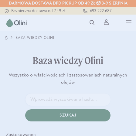
DARMOWA DOSTAWA DPD PICKUP OD 49 ZŁ 📦 3-9 SIERPNIA
Bezpieczna dostawa od 7,49 zł
693 222 687
Darmowa dostawa od 199 zł
Tłoczony zawsze na zimno
BAZA WIEDZY OLINI
Baza wiedzy Olini
Wszystko o właściwościach i zastosowaniach naturalnych
olejów
SZUKAJ
Zastosowanie: