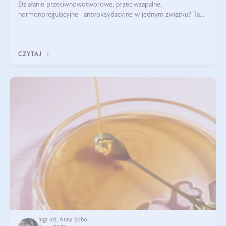
Działanie przeciwnowotworowe, przeciwzapalne,
hormonoregulacyjne i antyoksydacyjne w jednym związku? Tak
— to właśnie natura sezamolu, który obecny jest w oleju
sezamowym. Dowiedz się, dlaczego warto wprowadzić go do
swojej diety — być może to pierwsza ok
CZYTAJ
mgr inż. Anna Sobol