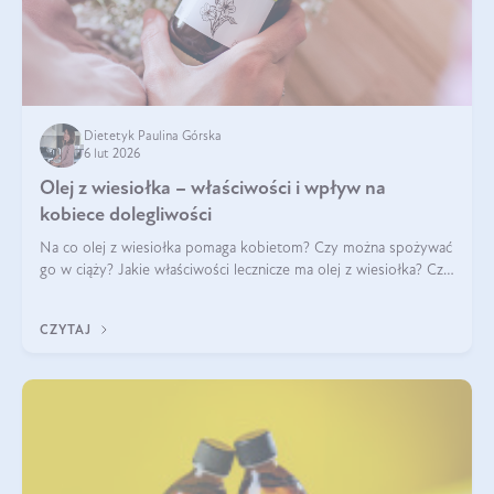
Dietetyk Paulina Górska
6 lut 2026
Olej z wiesiołka – właściwości i wpływ na
kobiece dolegliwości
Na co olej z wiesiołka pomaga kobietom? Czy można spożywać
go w ciąży? Jakie właściwości lecznicze ma olej z wiesiołka? Czy
jego skuteczność potwierdzają badania? Ile trzeba czekać na
efekty? Jaka jes
CZYTAJ