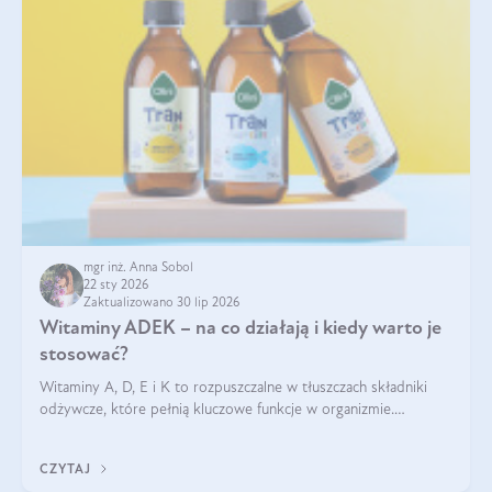
mgr inż. Anna Sobol
22 sty 2026
Zaktualizowano 30 lip 2026
Witaminy ADEK – na co działają i kiedy warto je
stosować?
Witaminy A, D, E i K to rozpuszczalne w tłuszczach składniki
odżywcze, które pełnią kluczowe funkcje w organizmie.
Wspierają zdrowie skóry i wzroku, odporność, prawidłową
krzepliwość krwi oraz mineralizację kości.
CZYTAJ