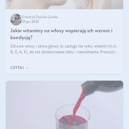
Dietetyk Paulina Górska
23 gru 2025
Jakie witaminy na włosy wspierają ich wzrost i
kondycję?
Zdrowe włosy i skóra głowy to zasługa nie tylko witamin (m.in.
B, D, A, E), ale też zbilansowanej diety i nawodnienia. Przeczytaj
nasz artykuł i dowiedz się, które składniki najskuteczniej hamują
wypadanie włosów.
CZYTAJ