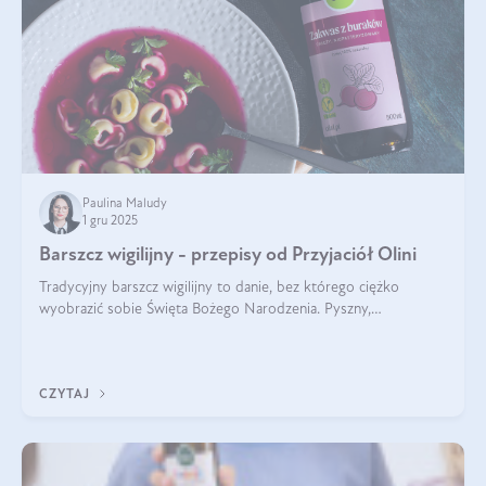
Paulina Maludy
1 gru 2025
Barszcz wigilijny - przepisy od Przyjaciół Olini
Tradycyjny barszcz wigilijny to danie, bez którego ciężko
wyobrazić sobie Święta Bożego Narodzenia. Pyszny,
aromatyczny, esencjonalny, pachnący grzybami, o pięknym
klarownym kolorze. W czym tkwi tajem
CZYTAJ