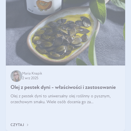
Maria Knapik
2 wrz 2025
Olej z pestek dyni - właściwości i zastosowanie
Olej z pestek dyni to uniwersalny olej roślinny o pysznym,
orzechowym smaku. Wiele osób docenia go za
wszechstronność, bo przydaje się zarówno w kuchni, jak i w
pielęgnacji. Często wykorzystuje się go
CZYTAJ