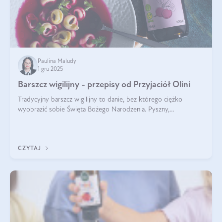
Paulina Maludy
1 gru 2025
Barszcz wigilijny - przepisy od Przyjaciół Olini
Tradycyjny barszcz wigilijny to danie, bez którego ciężko
wyobrazić sobie Święta Bożego Narodzenia. Pyszny,
aromatyczny, esencjonalny, pachnący grzybami, o pięknym
klarownym kolorze. W czym tkwi tajem
CZYTAJ