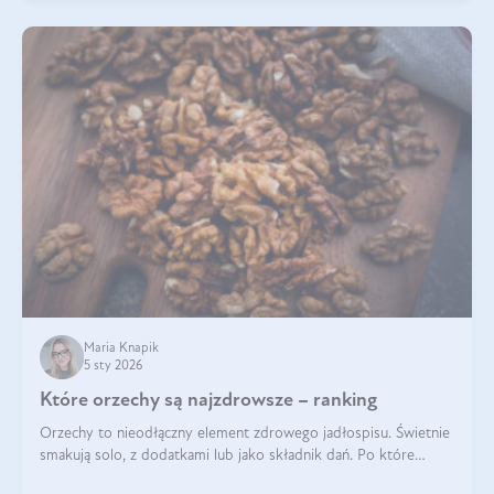
Maria Knapik
5 sty 2026
Które orzechy są najzdrowsze – ranking
Orzechy to nieodłączny element zdrowego jadłospisu. Świetnie
smakują solo, z dodatkami lub jako składnik dań. Po które
orzechy warto sięgać zamiast niezdrowej przekąski? Dowiesz