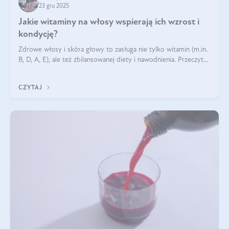
23 gru 2025
Jakie witaminy na włosy wspierają ich wzrost i
kondycję?
Zdrowe włosy i skóra głowy to zasługa nie tylko witamin (m.in.
B, D, A, E), ale też zbilansowanej diety i nawodnienia. Przeczytaj
nasz artykuł i dowiedz się, które składniki najskuteczniej hamują
wypadanie włosów.
CZYTAJ