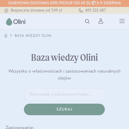
DARMOWA DOSTAWA DPD PICKUP OD 49 ZŁ 📦 3-9 SIERPNIA
Bezpieczna dostawa od 7,49 zł
693 222 687
Darmowa dostawa od 199 zł
Tłoczony zawsze na zimno
BAZA WIEDZY OLINI
Baza wiedzy Olini
Wszystko o właściwościach i zastosowaniach naturalnych
olejów
SZUKAJ
Zastosowanie: