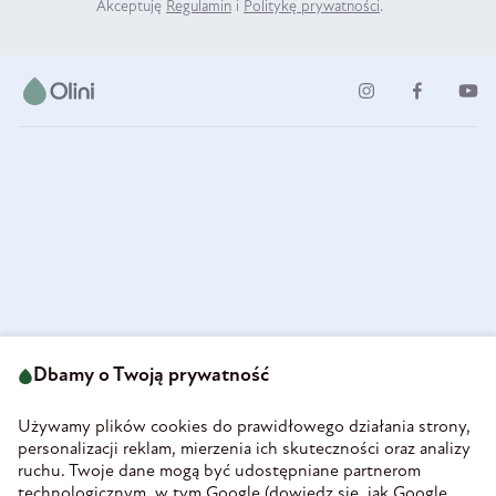
Akceptuję
Regulamin
i
Politykę prywatności
.
ul. Strzegomska 49
693 222 687
58-160 Świebodzice
Dbamy o Twoją prywatność
sklep@olini.pl
Polska
NIP 8860027066
Używamy plików cookies do prawidłowego działania strony,
REGON 890213034
personalizacji reklam, mierzenia ich skuteczności oraz analizy
ruchu. Twoje dane mogą być udostępniane partnerom
INFORMACJE
technologicznym, w tym Google (
dowiedz się, jak Google