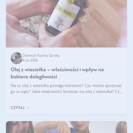
Dietetyk Paulina Górska
6 lut 2026
Olej z wiesiołka – właściwości i wpływ na
kobiece dolegliwości
Na co olej z wiesiołka pomaga kobietom? Czy można spożywać
go w ciąży? Jakie właściwości lecznicze ma olej z wiesiołka? Czy
jego skuteczność potwierdzają badania? Ile trzeba czekać na
efekty? Jaka jes
CZYTAJ