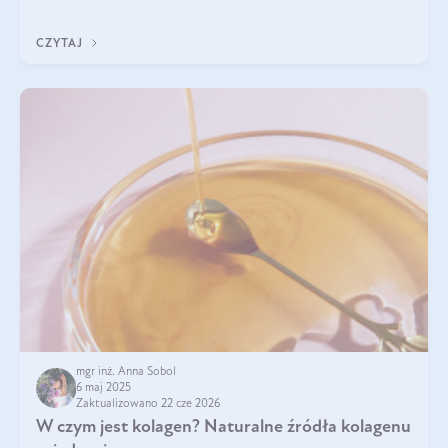
sezamowym. Dowiedz się, dlaczego warto wprowadzić go do
swojej diety — być może to pierwsza ok
CZYTAJ
mgr inż. Anna Sobol
6 maj 2025
Zaktualizowano 22 cze 2026
W czym jest kolagen? Naturalne źródła kolagenu