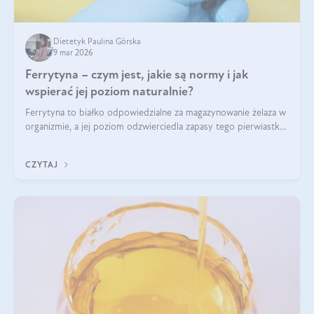
Dietetyk Paulina Górska
9 mar 2026
Ferrytyna – czym jest, jakie są normy i jak
wspierać jej poziom naturalnie?
Ferrytyna to białko odpowiedzialne za magazynowanie żelaza w
organizmie, a jej poziom odzwierciedla zapasy tego pierwiastka.
Warto dowiedzieć się więcej na jej temat, ponieważ niedobór
ferrytyny daje objawy, które mogą utrudniać codzienne
CZYTAJ
funkcjonowanie (