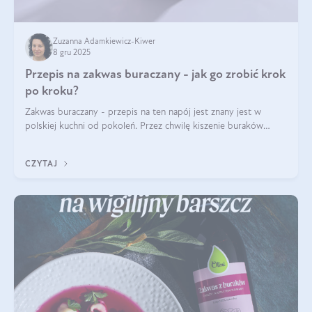
Zuzanna Adamkiewicz-Kiwer
8 gru 2025
Przepis na zakwas buraczany - jak go zrobić krok
po kroku?
Zakwas buraczany - przepis na ten napój jest znany jest w
polskiej kuchni od pokoleń. Przez chwilę kiszenie buraków
czerwonych zostało zapomniane, by w ostatnim czasie powrócić
na fali popularności na
CZYTAJ