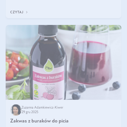
się z tego tekstu!
CZYTAJ
Zuzanna Adamkiewicz-Kiwer
29 gru 2025
Zakwas z buraków do picia