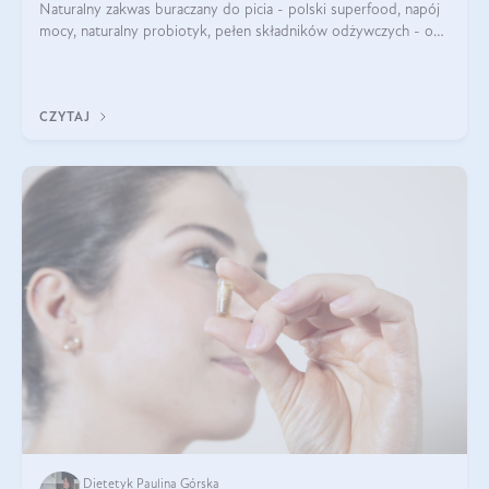
Naturalny zakwas buraczany do picia - polski superfood, napój
mocy, naturalny probiotyk, pełen składników odżywczych - o
zakwasie z buraka mówi się w samych superlatywach. Niektórzy
z Was usłyszeli o
CZYTAJ
Dietetyk Paulina Górska