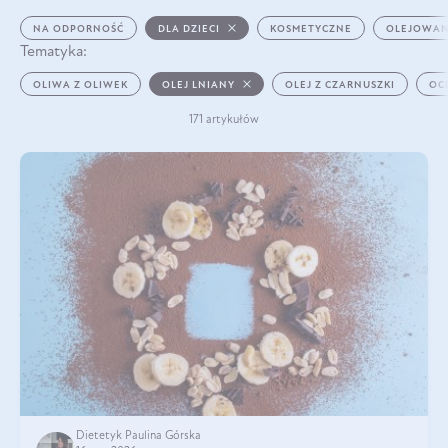
NA ODPORNOŚĆ
DLA DZIECI
KOSMETYCZNE
OLEJOWAN
Tematyka:
OLIWA Z OLIWEK
OLEJ LNIANY
OLEJ Z CZARNUSZKI
OC
171 artykułów
Dietetyk Paulina Górska