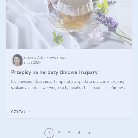
Zuzanna Adamkiewicz-Kiwer
8 paź 2024
Przepisy na herbaty zimowe i napary
Idzie jesień. Idzie zima. Temperatura spada, a my coraz częściej
szukamy ciepła - we wnętrzach, posiłkach i… napojach. Zimowe
herbaty to sposób na odporność, rozgrzewkę i ukojenie. Aby
delektować si
CZYTAJ
1
2
3
4
5