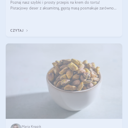
Poznaj nasz szybki i prosty przepis na krem do tortu!
Pistacjowy deser z aksamitną, gęstą masą posmakuje zarówno
domownikom, jak i gościom. Dzięki niemu każdy kawałek ciasta
będzie prawdziwą ucztą dla
CZYTAJ
Maria Knapik