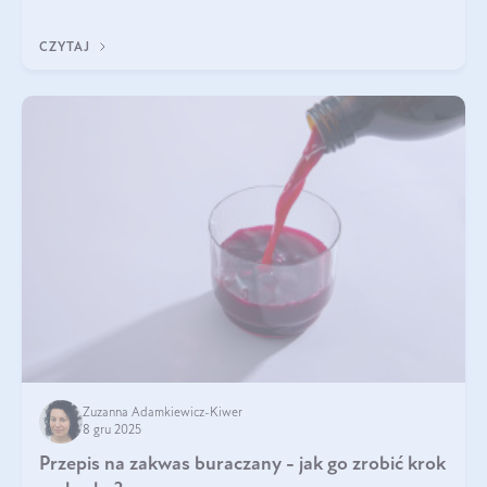
nasz artykuł i dowiedz się, które składniki najskuteczniej hamują
wypadanie włosów.
CZYTAJ
Zuzanna Adamkiewicz-Kiwer
8 gru 2025
Przepis na zakwas buraczany - jak go zrobić krok