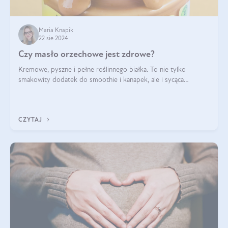
Maria Knapik
22 sie 2024
Czy masło orzechowe jest zdrowe?
Kremowe, pyszne i pełne roślinnego białka. To nie tylko
smakowity dodatek do smoothie i kanapek, ale i sycąca
przekąska dla całej rodziny. Czy warto jeść masło orzechowe?
Jakie są korzyści zdrowotne
CZYTAJ