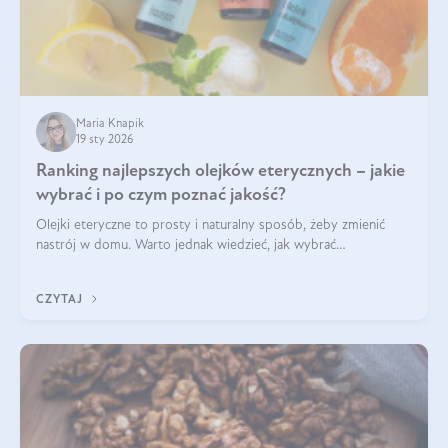
Maria Knapik
19 sty 2026
Ranking najlepszych olejków eterycznych – jakie
wybrać i po czym poznać jakość?
Olejki eteryczne to prosty i naturalny sposób, żeby zmienić
nastrój w domu. Warto jednak wiedzieć, jak wybrać
odpowiednie produkty. Po czym poznać, że są one dobrej
jakości? Jakie olejki eteryczne są najlepsze? Poznaj najważniejsze
CZYTAJ
kryteria wyboru!