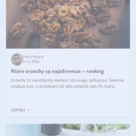
Maria Knapik
5 sty 2026
Które orzechy są najzdrowsze – ranking
Orzechy to nieodłączny element zdrowego jadłospisu. Świetnie
smakują solo, z dodatkami lub jako składnik dań. Po które
orzechy warto sięgać zamiast niezdrowej przekąski? Dowiesz
się z tego tekstu!
CZYTAJ