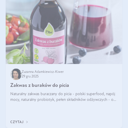
Zuzanna Adamkiewicz-Kiwer
29 gru 2025
Zakwas z buraków do picia
Naturalny zakwas buraczany do picia - polski superfood, napój
mocy, naturalny probiotyk, pełen składników odżywczych - o
zakwasie z buraka mówi się w samych superlatywach. Niektórzy
z Was usłyszeli o
CZYTAJ