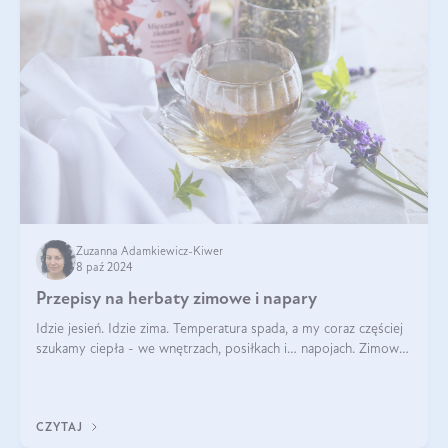
Zuzanna Adamkiewicz-Kiwer
8 paź 2024
Przepisy na herbaty zimowe i napary
Idzie jesień. Idzie zima. Temperatura spada, a my coraz częściej
szukamy ciepła - we wnętrzach, posiłkach i… napojach. Zimowe
herbaty to sposób na odporność, rozgrzewkę i ukojenie. Aby
delektować si
CZYTAJ