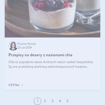
Paulina Maludy
23 cze 2024
Przepisy na desery z nasionami chia
Chia to popularna nazwa drobnych nasion szałwii hiszpańskiej.
Są one prawdziwą skarbnicą wielonienasyconych kwasów
tłuszczowych, białka, witamin i minerałów. W ostatnich latach ich
stosowanie stało si
CZYTAJ
1
2
3
4
5