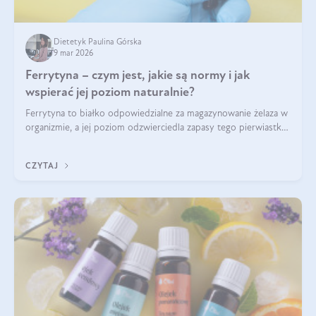
Dietetyk Paulina Górska
9 mar 2026
Ferrytyna – czym jest, jakie są normy i jak
wspierać jej poziom naturalnie?
Ferrytyna to białko odpowiedzialne za magazynowanie żelaza w
organizmie, a jej poziom odzwierciedla zapasy tego pierwiastka.
Warto dowiedzieć się więcej na jej temat, ponieważ niedobór
ferrytyny daje objawy, które mogą utrudniać codzienne
CZYTAJ
funkcjonowanie (