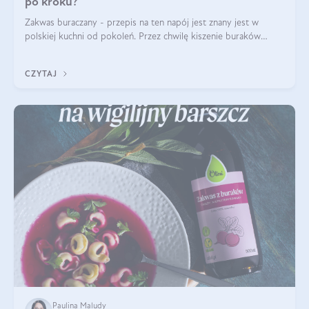
po kroku?
Zakwas buraczany - przepis na ten napój jest znany jest w
polskiej kuchni od pokoleń. Przez chwilę kiszenie buraków
czerwonych zostało zapomniane, by w ostatnim czasie powrócić
na fali popularności na
CZYTAJ
Paulina Maludy