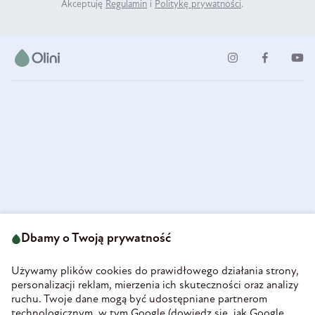
Akceptuję
Regulamin
i
Politykę prywatności
.
ul. Strzegomska 49
693 222 687
58-160 Świebodzice
Dbamy o Twoją prywatność
sklep@olini.pl
Polska
NIP 8860027066
Używamy plików cookies do prawidłowego działania strony,
REGON 890213034
personalizacji reklam, mierzenia ich skuteczności oraz analizy
ruchu. Twoje dane mogą być udostępniane partnerom
INFORMACJE
technologicznym, w tym Google (
dowiedz się, jak Google