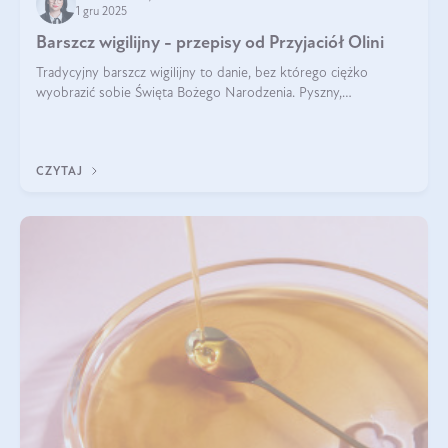
1 gru 2025
Barszcz wigilijny - przepisy od Przyjaciół Olini
Tradycyjny barszcz wigilijny to danie, bez którego ciężko
wyobrazić sobie Święta Bożego Narodzenia. Pyszny,
aromatyczny, esencjonalny, pachnący grzybami, o pięknym
klarownym kolorze. W czym tkwi tajem
CZYTAJ