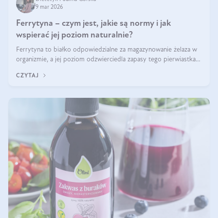
9 mar 2026
Ferrytyna – czym jest, jakie są normy i jak
wspierać jej poziom naturalnie?
Ferrytyna to białko odpowiedzialne za magazynowanie żelaza w
organizmie, a jej poziom odzwierciedla zapasy tego pierwiastka.
Warto dowiedzieć się więcej na jej temat, ponieważ niedobór
CZYTAJ
ferrytyny daje objawy, które mogą utrudniać codzienne
funkcjonowanie (