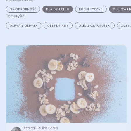
NA ODPORNOŚĆ
DLA DZIECI
KOSMETYCZNE
OLEJOWAN
Tematyka:
OLIWA Z OLIWEK
OLEJ LNIANY
OLEJ Z CZARNUSZKI
OCET
Dietetyk Paulina Górska