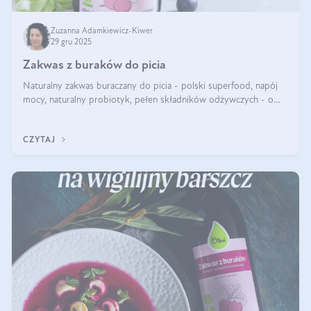
Zuzanna Adamkiewicz-Kiwer
29 gru 2025
Zakwas z buraków do picia
Naturalny zakwas buraczany do picia - polski superfood, napój
mocy, naturalny probiotyk, pełen składników odżywczych - o
zakwasie z buraka mówi się w samych superlatywach. Niektórzy
z Was usłyszeli o
CZYTAJ