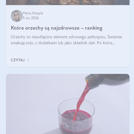
Maria Knapik
5 sty 2026
Które orzechy są najzdrowsze – ranking
Orzechy to nieodłączny element zdrowego jadłospisu. Świetnie
smakują solo, z dodatkami lub jako składnik dań. Po które
orzechy warto sięgać zamiast niezdrowej przekąski? Dowiesz się
z tego tekstu!
CZYTAJ