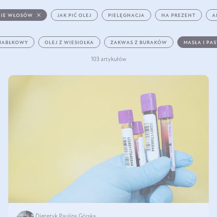
IE WŁOSÓW
JAK PIĆ OLEJ
PIELĘGNACJA
NA PREZENT
A
 JABŁKOWY
OLEJ Z WIESIOŁKA
ZAKWAS Z BURAKÓW
MASŁA I PA
103 artykułów
Dietetyk Paulina Górska