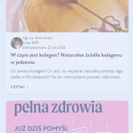
mgr inż. Anna Sobol
6 maj 2025
Zaktualizowano 22 cze 2026
W czym jest kolagen? Naturalne źródła kolagenu
w jedzeniu
Co zawiera kolagen? Co jeść, by wspierać naturalną syntezę tego
białka w fibroblastach? Na te i inne pytania poznasz odpowiedź
w tym artykule.
CZYTAJ