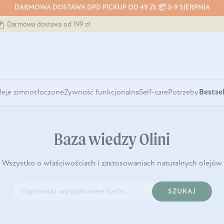
DARMOWA DOSTAWA DPD PICKUP OD 49 ZŁ 📦 3-9 SIERPNIA
Darmowa dostawa od 199 zł
leje zimnotłoczone
Żywność funkcjonalna
Self-care
Potrzeby
Bestsel
Baza wiedzy Olini
Wszystko o właściwościach i zastosowaniach naturalnych olejów
SZUKAJ