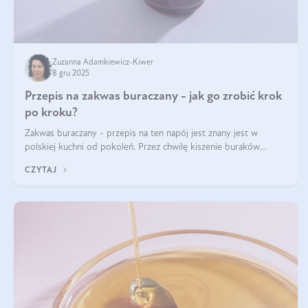
Zuzanna Adamkiewicz-Kiwer
8 gru 2025
Przepis na zakwas buraczany - jak go zrobić krok
po kroku?
Zakwas buraczany - przepis na ten napój jest znany jest w
polskiej kuchni od pokoleń. Przez chwilę kiszenie buraków
czerwonych zostało zapomniane, by w ostatnim czasie powrócić
CZYTAJ
na fali popularności na