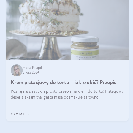
Maria Knapik
8 wrz 2024
Krem pistacjowy do tortu – jak zrobić? Przepis
Poznaj nasz szybki i prosty przepis na krem do tortu! Pistacjowy
deser z aksamitną, gęstą masą posmakuje zarówno
domownikom, jak i gościom. Dzięki niemu każdy kawałek ciasta
będzie prawdziwą ucztą dla
CZYTAJ