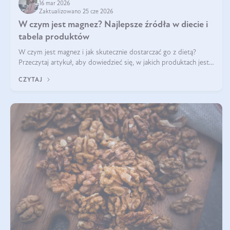
16 mar 2026
Zaktualizowano 25 cze 2026
W czym jest magnez? Najlepsze źródła w diecie i
tabela produktów
W czym jest magnez i jak skutecznie dostarczać go z dietą?
Przeczytaj artykuł, aby dowiedzieć się, w jakich produktach jest
najwięcej tego pierwiastka.
CZYTAJ