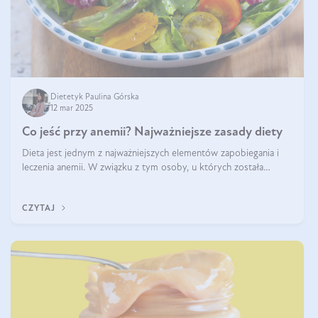
Dietetyk Paulina Górska
12 mar 2025
Co jeść przy anemii? Najważniejsze zasady diety
Dieta jest jednym z najważniejszych elementów zapobiegania i
leczenia anemii. W związku z tym osoby, u których została
zdiagnozowana, powinny wiedzieć, jakie produkty włączyć do
diety, a których lep
CZYTAJ