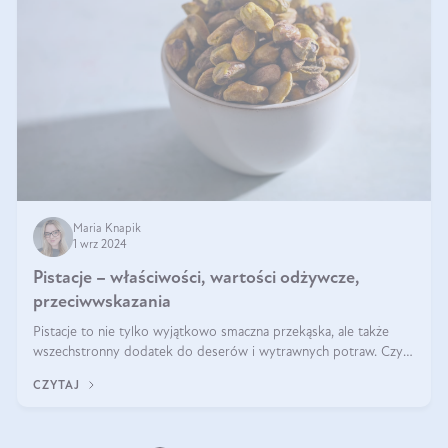
Maria Knapik
1 wrz 2024
Pistacje – właściwości, wartości odżywcze,
przeciwwskazania
Pistacje to nie tylko wyjątkowo smaczna przekąska, ale także
wszechstronny dodatek do deserów i wytrawnych potraw. Czy
pistacje są zdrowe? Jakie są ich właściwości? Gdzie rosną i czy
CZYTAJ
każdy może się ni