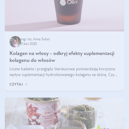
mgr inż. Anna Sobol
3 kwi 2025
Kolagen na włosy - odkryj efekty suplementacji
kolagenu do włosów
Liczne badania i przeglądy literaturowe potwierdzają korzystny
wpływ suplementacji hydrolizowanego kolagenu na skórę. Czy
tak samo jest w przypadku włosów?
CZYTAJ