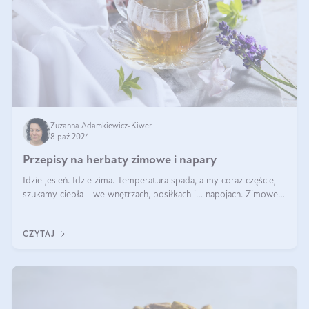
Zuzanna Adamkiewicz-Kiwer
8 paź 2024
Przepisy na herbaty zimowe i napary
Idzie jesień. Idzie zima. Temperatura spada, a my coraz częściej
szukamy ciepła - we wnętrzach, posiłkach i… napojach. Zimowe
herbaty to sposób na odporność, rozgrzewkę i ukojenie. Aby
delektować si
CZYTAJ