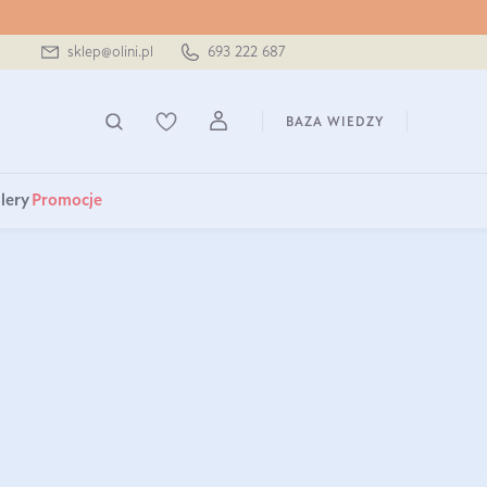
sklep@olini.pl
693 222 687
BAZA WIEDZY
lery
Promocje