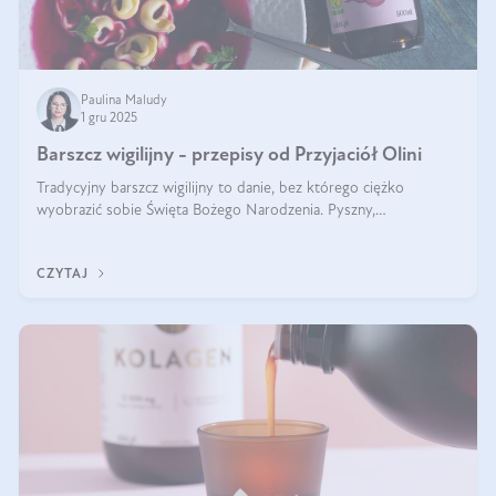
Paulina Maludy
1 gru 2025
Barszcz wigilijny - przepisy od Przyjaciół Olini
Tradycyjny barszcz wigilijny to danie, bez którego ciężko
wyobrazić sobie Święta Bożego Narodzenia. Pyszny,
aromatyczny, esencjonalny, pachnący grzybami, o pięknym
klarownym kolorze. W czym tkwi tajem
CZYTAJ