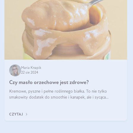
Maria Knapik
22 sie 2024
Czy masło orzechowe jest zdrowe?
Kremowe, pyszne i pełne roślinnego białka. To nie tylko
smakowity dodatek do smoothie i kanapek, ale i sycąca
przekąska dla całej rodziny. Czy warto jeść masło orzechowe?
Jakie są korzyści zdrowotne
CZYTAJ