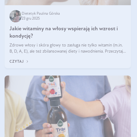
Dietetyk Paulina Górska
23 gru 2025
Jakie witaminy na włosy wspierają ich wzrost i
kondycję?
Zdrowe włosy i skóra głowy to zasługa nie tylko witamin (m.in.
B, D, A, E), ale też zbilansowanej diety i nawodnienia. Przeczytaj
nasz artykuł i dowiedz się, które składniki najskuteczniej hamują
CZYTAJ
wypadanie włosów.