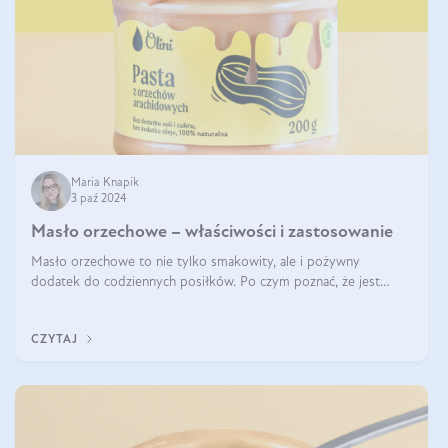
Maria Knapik
3 paź 2024
Masło orzechowe – właściwości i zastosowanie
Masło orzechowe to nie tylko smakowity, ale i pożywny
dodatek do codziennych posiłków. Po czym poznać, że jest
wysokiej jakości? Do jakich przepisów najlepiej je wykorzystać?
Czym różni się od pasty
CZYTAJ