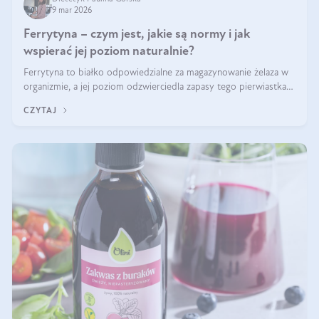
9 mar 2026
Ferrytyna – czym jest, jakie są normy i jak
wspierać jej poziom naturalnie?
Ferrytyna to białko odpowiedzialne za magazynowanie żelaza w
organizmie, a jej poziom odzwierciedla zapasy tego pierwiastka.
Warto dowiedzieć się więcej na jej temat, ponieważ niedobór
CZYTAJ
ferrytyny daje objawy, które mogą utrudniać codzienne
funkcjonowanie (