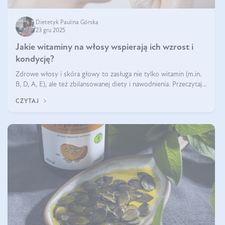
Dietetyk Paulina Górska
23 gru 2025
Jakie witaminy na włosy wspierają ich wzrost i
kondycję?
Zdrowe włosy i skóra głowy to zasługa nie tylko witamin (m.in.
B, D, A, E), ale też zbilansowanej diety i nawodnienia. Przeczytaj
nasz artykuł i dowiedz się, które składniki najskuteczniej hamują
CZYTAJ
wypadanie włosów.