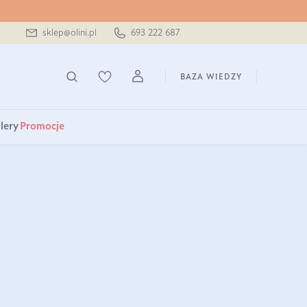
sklep@olini.pl
693 222 687
BAZA WIEDZY
lery
Promocje