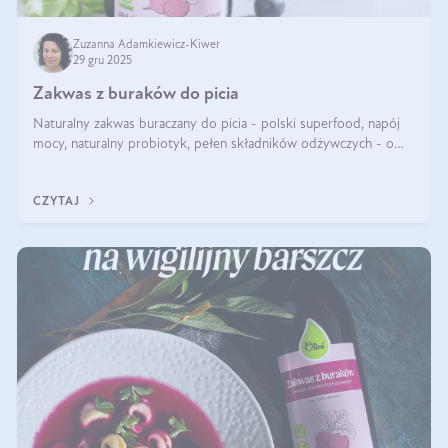
Zuzanna Adamkiewicz-Kiwer
29 gru 2025
Zakwas z buraków do picia
Naturalny zakwas buraczany do picia - polski superfood, napój
mocy, naturalny probiotyk, pełen składników odżywczych - o
zakwasie z buraka mówi się w samych superlatywach. Niektórzy
z Was usłyszeli o
CZYTAJ