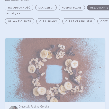
NA ODPORNOŚĆ
DLA DZIECI
KOSMETYCZNE
OLEJOWANIE
Tematyka:
OLIWA Z OLIWEK
OLEJ LNIANY
OLEJ Z CZARNUSZKI
OCET
Dietetyk Paulina Górska