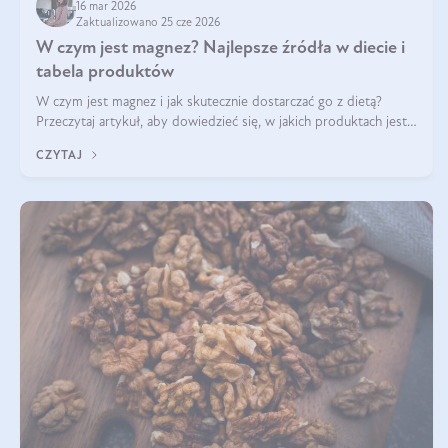
16 mar 2026
Zaktualizowano 25 cze 2026
W czym jest magnez? Najlepsze źródła w diecie i
tabela produktów
W czym jest magnez i jak skutecznie dostarczać go z dietą?
Przeczytaj artykuł, aby dowiedzieć się, w jakich produktach jest
najwięcej tego pierwiastka.
CZYTAJ