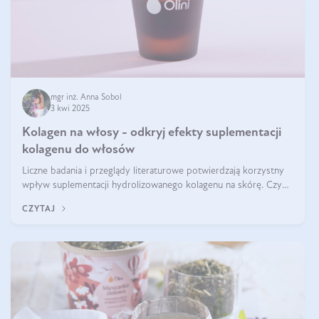
mgr inż. Anna Sobol
3 kwi 2025
Kolagen na włosy - odkryj efekty suplementacji
kolagenu do włosów
Liczne badania i przeglądy literaturowe potwierdzają korzystny
wpływ suplementacji hydrolizowanego kolagenu na skórę. Czy
tak samo jest w przypadku włosów?
CZYTAJ