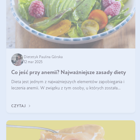
Dietetyk Paulina Górska
12 mar 2025
Co jeść przy anemii? Najważniejsze zasady diety
Dieta jest jednym z najważniejszych elementów zapobiegania i
leczenia anemii. W związku z tym osoby, u których została
zdiagnozowana, powinny wiedzieć, jakie produkty włączyć do
diety, a których lep
CZYTAJ