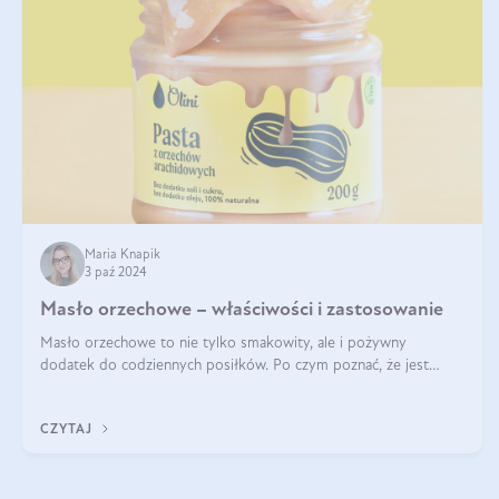
Maria Knapik
3 paź 2024
Masło orzechowe – właściwości i zastosowanie
Masło orzechowe to nie tylko smakowity, ale i pożywny
dodatek do codziennych posiłków. Po czym poznać, że jest
wysokiej jakości? Do jakich przepisów najlepiej je wykorzystać?
Czym różni się od pasty
CZYTAJ