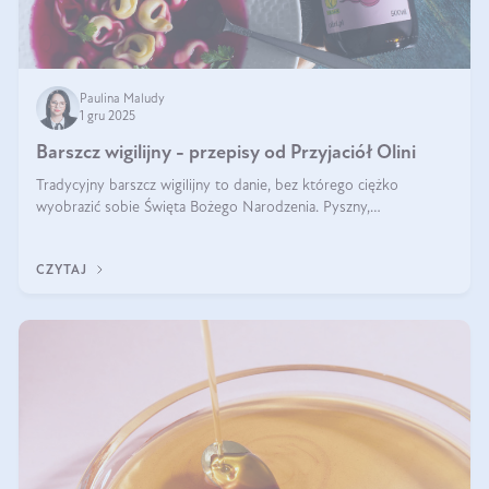
Paulina Maludy
1 gru 2025
Barszcz wigilijny - przepisy od Przyjaciół Olini
Tradycyjny barszcz wigilijny to danie, bez którego ciężko
wyobrazić sobie Święta Bożego Narodzenia. Pyszny,
aromatyczny, esencjonalny, pachnący grzybami, o pięknym
klarownym kolorze. W czym tkwi tajem
CZYTAJ