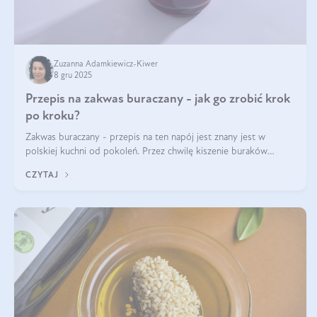
Zuzanna Adamkiewicz-Kiwer
8 gru 2025
Przepis na zakwas buraczany - jak go zrobić krok
po kroku?
Zakwas buraczany - przepis na ten napój jest znany jest w
polskiej kuchni od pokoleń. Przez chwilę kiszenie buraków
czerwonych zostało zapomniane, by w ostatnim czasie powrócić
CZYTAJ
na fali popularności na