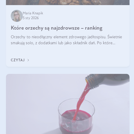
Maria Knapik
5 sty 2026
Które orzechy są najzdrowsze – ranking
Orzechy to nieodłączny element zdrowego jadłospisu. Świetnie
smakują solo, z dodatkami lub jako składnik dań. Po które
orzechy warto sięgać zamiast niezdrowej przekąski? Dowiesz się
z tego tekstu!
CZYTAJ