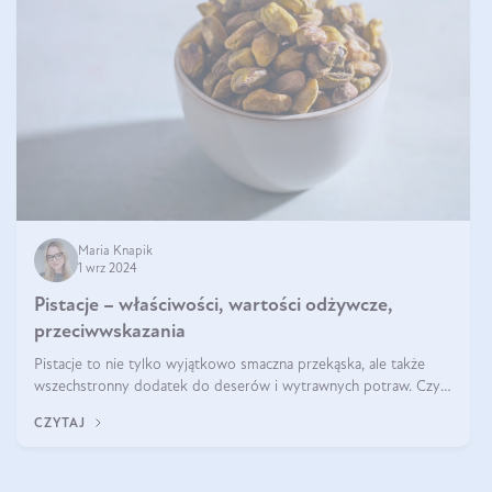
Maria Knapik
1 wrz 2024
Pistacje – właściwości, wartości odżywcze,
przeciwwskazania
Pistacje to nie tylko wyjątkowo smaczna przekąska, ale także
wszechstronny dodatek do deserów i wytrawnych potraw. Czy
pistacje są zdrowe? Jakie są ich właściwości? Gdzie rosną i czy
CZYTAJ
każdy może się ni