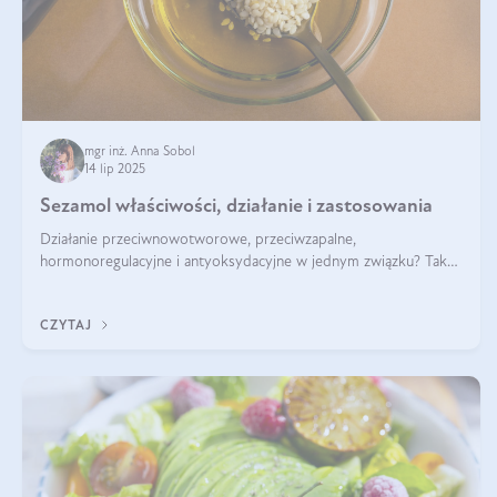
mgr inż. Anna Sobol
14 lip 2025
Sezamol właściwości, działanie i zastosowania
Działanie przeciwnowotworowe, przeciwzapalne,
hormonoregulacyjne i antyoksydacyjne w jednym związku? Tak
— to właśnie natura sezamolu, który obecny jest w oleju
sezamowym. Dowiedz się, dlaczego warto wprowadzić go do
CZYTAJ
swojej diety — być może to pierwsza ok