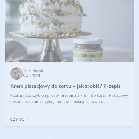
Maria Knapik
8 wrz 2024
Krem pistacjowy do tortu – jak zrobić? Przepis
Poznaj nasz szybki i prosty przepis na krem do tortu! Pistacjowy
deser z aksamitną, gęstą masą posmakuje zarówno
domownikom, jak i gościom. Dzięki niemu każdy kawałek ciasta
będzie prawdziwą ucztą dla
CZYTAJ