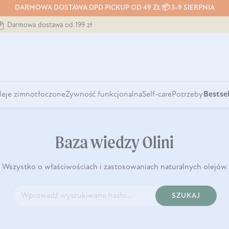
DARMOWA DOSTAWA DPD PICKUP OD 49 ZŁ 📦 3-9 SIERPNIA
Darmowa dostawa od 199 zł
leje zimnotłoczone
Żywność funkcjonalna
Self-care
Potrzeby
Bestsel
Baza wiedzy Olini
Wszystko o właściwościach i zastosowaniach naturalnych olejów
SZUKAJ