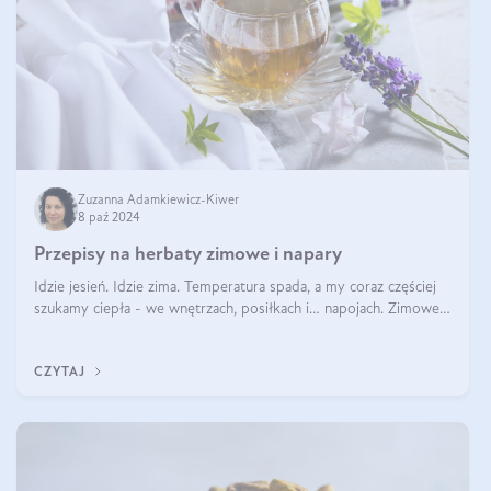
Zuzanna Adamkiewicz-Kiwer
8 paź 2024
Przepisy na herbaty zimowe i napary
Idzie jesień. Idzie zima. Temperatura spada, a my coraz częściej
szukamy ciepła - we wnętrzach, posiłkach i… napojach. Zimowe
herbaty to sposób na odporność, rozgrzewkę i ukojenie. Aby
delektować si
CZYTAJ