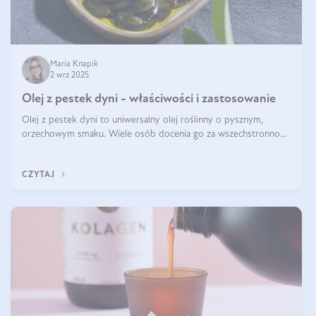
Maria Knapik
2 wrz 2025
Olej z pestek dyni - właściwości i zastosowanie
Olej z pestek dyni to uniwersalny olej roślinny o pysznym,
orzechowym smaku. Wiele osób docenia go za wszechstronność,
bo przydaje się zarówno w kuchni, jak i w pielęgnacji. Często
wykorzystuje się go
CZYTAJ