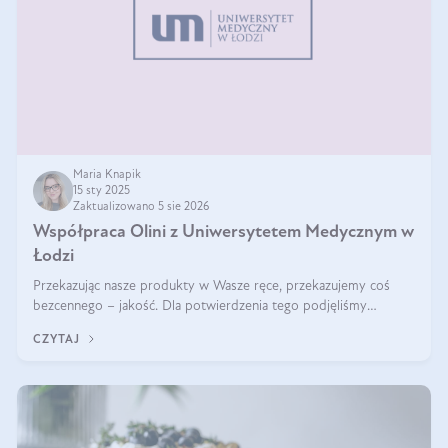
Maria Knapik
15 sty 2025
Zaktualizowano 5 sie 2026
Współpraca Olini z Uniwersytetem Medycznym w
Łodzi
Przekazując nasze produkty w Wasze ręce, przekazujemy coś
bezcennego – jakość. Dla potwierdzenia tego podjęliśmy
współpracę z Uniwersytetem Medycznym w Łodzi. Naukowcy
CZYTAJ
regularnie badają nasze oleje,