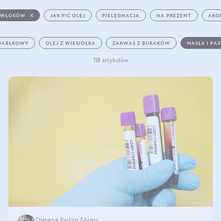
 WŁOSÓW
JAK PIĆ OLEJ
PIELĘGNACJA
NA PREZENT
ARO
 JABŁKOWY
OLEJ Z WIESIOŁKA
ZAKWAS Z BURAKÓW
MASŁA I PA
118 artykułów
Dietetyk Paulina Górska